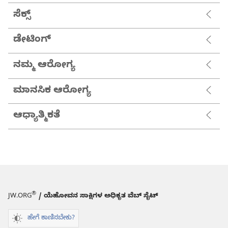
ಸೆಕ್ಸ್
ಡೇಟಿಂಗ್
ನಮ್ಮ ಆರೋಗ್ಯ
ಮಾನಸಿಕ ಆರೋಗ್ಯ
ಆಧ್ಯಾತ್ಮಿಕತೆ
®
JW.ORG
/ ಯೆಹೋವನ ಸಾಕ್ಷಿಗಳ ಅಧಿಕೃತ ವೆಬ್ ಸೈಟ್
ಹೇಗೆ ಕಾಣಿಸಬೇಕು?