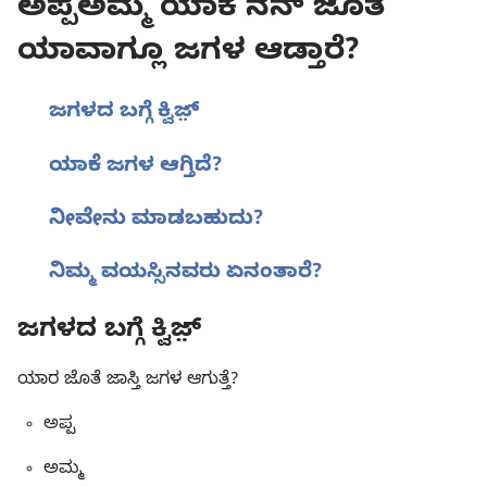
ಅಪ್ಪಅಮ್ಮ ಯಾಕೆ ನನ್‌ ಜೊತೆ
ಯಾವಾಗ್ಲೂ ಜಗಳ ಆಡ್ತಾರೆ?
ಜಗಳದ ಬಗ್ಗೆ ಕ್ವಿಜ಼್‌
ಯಾಕೆ ಜಗಳ ಆಗ್ತಿದೆ?
ನೀವೇನು ಮಾಡಬಹುದು?
ನಿಮ್ಮ ವಯಸ್ಸಿನವರು ಏನಂತಾರೆ?
ಜಗಳದ ಬಗ್ಗೆ ಕ್ವಿಜ಼್‌
ಯಾರ ಜೊತೆ ಜಾಸ್ತಿ ಜಗಳ ಆಗುತ್ತೆ?
ಅಪ್ಪ
ಅಮ್ಮ