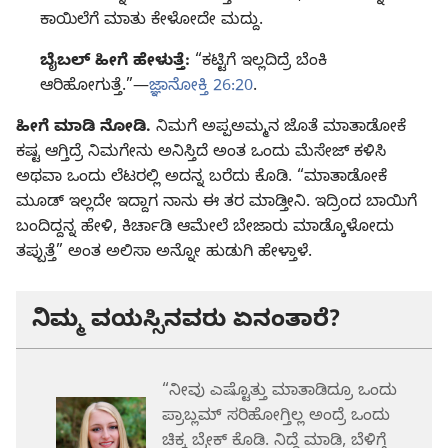
ಕಾಯಿಲೆಗೆ ಮಾತು ಕೇಳೋದೇ ಮದ್ದು.
ಬೈಬಲ್‌ ಹೀಗೆ ಹೇಳುತ್ತೆ:
“ಕಟ್ಟಿಗೆ ಇಲ್ಲದಿದ್ರೆ ಬೆಂಕಿ
ಆರಿಹೋಗುತ್ತೆ.”—
ಜ್ಞಾನೋಕ್ತಿ 26:20
.
ಹೀಗೆ ಮಾಡಿ ನೋಡಿ.
ನಿಮಗೆ ಅಪ್ಪಅಮ್ಮನ ಜೊತೆ ಮಾತಾಡೋಕೆ
ಕಷ್ಟ ಆಗ್ತಿದ್ರೆ ನಿಮಗೇನು ಅನಿಸ್ತಿದೆ ಅಂತ ಒಂದು ಮೆಸೇಜ್‌ ಕಳಿಸಿ
ಅಥವಾ ಒಂದು ಲೆಟರಲ್ಲಿ ಅದನ್ನ ಬರೆದು ಕೊಡಿ. “ಮಾತಾಡೋಕೆ
ಮೂಡ್‌ ಇಲ್ಲದೇ ಇದ್ದಾಗ ನಾನು ಈ ತರ ಮಾಡ್ತೀನಿ. ಇದ್ರಿಂದ ಬಾಯಿಗೆ
ಬಂದಿದ್ದನ್ನ ಹೇಳಿ, ಕಿರ್ಚಾಡಿ ಆಮೇಲೆ ಬೇಜಾರು ಮಾಡ್ಕೊಳೋದು
ತಪ್ಪುತ್ತೆ” ಅಂತ ಅಲಿಸಾ ಅನ್ನೋ ಹುಡುಗಿ ಹೇಳ್ತಾಳೆ.
ನಿಮ್ಮ ವಯಸ್ಸಿನವರು ಏನಂತಾರೆ?
“ನೀವು ಎಷ್ಟೊತ್ತು ಮಾತಾಡಿದ್ರೂ ಒಂದು
ಪ್ರಾಬ್ಲಮ್‌ ಸರಿಹೋಗ್ತಿಲ್ಲ ಅಂದ್ರೆ ಒಂದು
ಚಿಕ್ಕ ಬ್ರೇಕ್‌ ಕೊಡಿ. ನಿದ್ದೆ ಮಾಡಿ, ಬೆಳಿಗ್ಗೆ