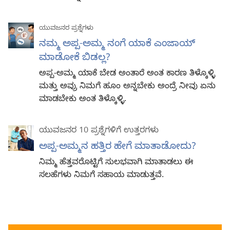
ಯುವಜನರ ಪ್ರಶ್ನೆಗಳು
ನಮ್ಮ ಅಪ್ಪ-ಅಮ್ಮ ನಂಗೆ ಯಾಕೆ ಎಂಜಾಯ್‌
ಮಾಡೋಕೆ ಬಿಡಲ್ಲ?
ಅಪ್ಪ-ಅಮ್ಮ ಯಾಕೆ ಬೇಡ ಅಂತಾರೆ ಅಂತ ಕಾರಣ ತಿಳ್ಕೊಳ್ಳಿ
ಮತ್ತು ಅವ್ರು ನಿಮಗೆ ಹೂಂ ಅನ್ನಬೇಕು ಅಂದ್ರೆ ನೀವು ಏನು
ಮಾಡಬೇಕು ಅಂತ ತಿಳ್ಕೊಳ್ಳಿ.
ಯುವಜನರ 10 ಪ್ರಶ್ನೆಗಳಿಗೆ ಉತ್ತರಗಳು
ಅಪ್ಪ-ಅಮ್ಮನ ಹತ್ತಿರ ಹೇಗೆ ಮಾತಾಡೋದು?
ನಿಮ್ಮ ಹೆತ್ತವರೊಟ್ಟಿಗೆ ಸುಲಭವಾಗಿ ಮಾತಾಡಲು ಈ
ಸಲಹೆಗಳು ನಿಮಗೆ ಸಹಾಯ ಮಾಡುತ್ತವೆ.