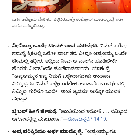
ಜಗಳ ಅನ್ನೋದು ಬೆಂಕಿ ತರ. ಚಿಕ್ಕದಿರುವಾಗ್ಲೇ ಕಂಟ್ರೋಲ್‌ ಮಾಡಿಲ್ಲಾಂದ್ರೆ ಇಡೀ
ಮನೆನ ಸುಟ್ಟುಬಿಡುತ್ತೆ.
ನೀವಿಬ್ರೂ ಒಂದೇ ಟೀಮ್‌ ಅಂತ ಮರಿಬೇಡಿ.
ನಿಮಗೆ ಬರೋ
ಸಮಸ್ಯೆ ಕ್ರಿಕೆಟಲ್ಲಿ ಬರೋ ಬಾಲ್‌ ತರ. ನೀವೂ ಅಪ್ಪಅಮ್ಮ ಒಂದೇ
ಟೀಮಲ್ಲಿ ಇದ್ದೀರ. ಆದ್ರಿಂದ ನೀವು ಆ ಬಾಲ್‌ನ ಹೊಡಿಬೇಕೇ
ಹೊರತು ನೀವ್‌ನೀವೇ ಹೊಡೆದಾಡಬಾರದು. ಯಾಕಂದ್ರೆ
“ಅಪ್ಪಅಮ್ಮನ ಇಷ್ಟ ನಿಮಗೆ ಒಳ್ಳೇದಾಗಬೇಕು ಅಂತಾನೇ,
ನಿಮ್ಮಿಷ್ಟನೂ ನಿಮಗೆ ಒಳ್ಳೇದಾಗಬೇಕು ಅಂತಾನೇ. ಒಂದರ್ಥದಲ್ಲಿ
ನಿಮ್ಮಿಬ್ರ ಗುರಿನೂ ಒಂದೇ” ಅಂತ ಆ್ಯಡಮ್‌ ಅನ್ನೋ ಯುವಕ
ಹೇಳ್ತಾನೆ.
ಬೈಬಲ್‌ ಹೀಗೆ ಹೇಳುತ್ತೆ
: “ಶಾಂತಿಯಿಂದ ಇರೋಕೆ . . . ನಮ್ಮಿಂದ
ಆಗೋದನ್ನೆಲ್ಲ ಮಾಡೋಣ.”—
ರೋಮನ್ನರಿಗೆ 14:19
.
ಅವ್ರ ಪರಿಸ್ಥಿತಿನೂ ಅರ್ಥ ಮಾಡ್ಕೊಳ್ಳಿ.
“ಅಪ್ಪಅಮ್ಮಂಗೂ