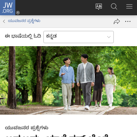
JW.ORG
ಲಾಗ್
ವೆಬ್‌ಸೈಟ್‌ನ
JW.ORGನಲ್ಲ
ಮೆ
ಇನ್
ಭಾಷೆಯನ್ನು
ಹುಡುಕಿ
ತೋ
(opens
ಯುವಜನರ ಪ್ರಶ್ನೆಗಳು
ಬದಲಿಸು
new
window)
ಈ ಭಾಷೆಯಲ್ಲಿ ಓದಿ
ಯುವಜನರ ಪ್ರಶ್ನೆಗಳು