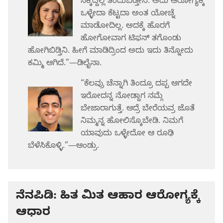
ಸಿಕ್ಕಿದ್ದೆಲ್ಲ ತಿಂದುಬಿಡ್ತೀನಿ. ಅದು ಆರೋಗ್ಯಕ್ಕೆ
ಒಳ್ಳೇದಾ ಕೆಟ್ಟದಾ ಅಂತ ಯೋಚ್ನೆ
ಮಾಡೋದಿಲ್ಲ. ಅದಕ್ಕೆ ಹೊರಗೆ
ಹೋಗೋವಾಗ ಟಿಫನ್‌ ತಗೊಂಡು
ಹೋಗಿಬಿಡ್ತಿನಿ. ಹೀಗೆ ಮಾಡಿದ್ರಿಂದ ಅದು ಇದು ತಿನ್ನೋದು
ಕಮ್ಮಿ ಆಗಿದೆ.”—ಡಿಲೈನಾ.
“ಕೆಲವ್ರು ಚೆನ್ನಾಗಿ ತಿಂದ್ರೂ ದಪ್ಪ ಆಗದೇ
ಇರೋದನ್ನ ನೋಡ್ದಾಗ ನಮ್ಗೆ
ಬೇಜಾರಾಗುತ್ತೆ. ಆದ್ರೆ ಬೇರೆಯವ್ರ ಜೊತೆ
ನಿಮ್ಮನ್ನ ಹೋಲಿಸ್ಕೊಬೇಡಿ. ನಿಮಗೆ
ಯಾವುದು ಒಳ್ಳೇದೋ ಆ ರೂಢಿ
ಬೆಳೆಸಿಕೊಳ್ಳಿ.”—ಆಂಡ್ರು.
ನೆನಪಿಡಿ: ಹಿತ ಮಿತ ಆಹಾರ ಆರೋಗ್ಯಕ್ಕೆ
ಆಧಾರ