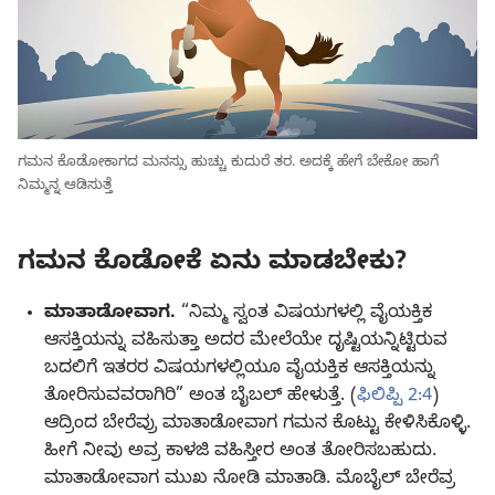
ಗಮನ ಕೊಡೋಕಾಗದ ಮನಸ್ಸು ಹುಚ್ಚು ಕುದುರೆ ತರ. ಅದಕ್ಕೆ ಹೇಗೆ ಬೇಕೋ ಹಾಗೆ
ನಿಮ್ಮನ್ನ ಆಡಿಸುತ್ತೆ
ಗಮನ ಕೊಡೋಕೆ ಏನು ಮಾಡಬೇಕು?
ಮಾತಾಡೋವಾಗ.
“ನಿಮ್ಮ ಸ್ವಂತ ವಿಷಯಗಳಲ್ಲಿ ವೈಯಕ್ತಿಕ
ಆಸಕ್ತಿಯನ್ನು ವಹಿಸುತ್ತಾ ಅದರ ಮೇಲೆಯೇ ದೃಷ್ಟಿಯನ್ನಿಟ್ಟಿರುವ
ಬದಲಿಗೆ ಇತರರ ವಿಷಯಗಳಲ್ಲಿಯೂ ವೈಯಕ್ತಿಕ ಆಸಕ್ತಿಯನ್ನು
ತೋರಿಸುವವರಾಗಿರಿ” ಅಂತ ಬೈಬಲ್‌ ಹೇಳುತ್ತೆ. (
ಫಿಲಿಪ್ಪಿ 2:4
)
ಆದ್ರಿಂದ ಬೇರೆವ್ರು ಮಾತಾಡೋವಾಗ ಗಮನ ಕೊಟ್ಟು ಕೇಳಿಸಿಕೊಳ್ಳಿ.
ಹೀಗೆ ನೀವು ಅವ್ರ ಕಾಳಜಿ ವಹಿಸ್ತೀರ ಅಂತ ತೋರಿಸಬಹುದು.
ಮಾತಾಡೋವಾಗ ಮುಖ ನೋಡಿ ಮಾತಾಡಿ. ಮೊಬೈಲ್‌ ಬೇರೆವ್ರ