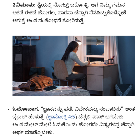
ಕಿವಿಮಾತು:
ಕೈಯಲ್ಲಿ ನೋಟ್ಸ್‌ ಬರ್ಕೊಳ್ಳಿ. ಆಗ ನಿಮ್ಮ ಗಮನ
ಆಕಡೆ ಈಕಡೆ ಹೋಗಲ್ಲ, ಪಾಠನಾ ಚೆನ್ನಾಗಿ ನೆನಪಿಟ್ಟುಕೊಳ್ಳೋಕೆ
ಆಗುತ್ತೆ ಅಂತ ಸಂಶೋಧನೆ ತೋರಿಸುತ್ತೆ.
ಓದೋವಾಗ.
“ಜ್ಞಾನವನ್ನು ಪಡೆ, ವಿವೇಕವನ್ನು ಸಂಪಾದಿಸು” ಅಂತ
ಬೈಬಲ್‌ ಹೇಳುತ್ತೆ. (
ಜ್ಞಾನೋಕ್ತಿ 4:5
) ಟೆಸ್ಟಲ್ಲಿ ಪಾಸ್‌ ಆಗಬೇಕು
ಅಂತ ಮೇಲ್‌ ಮೇಲೆ ಓದುಕೊಂಡು ಹೋಗದೇ ವಿಷ್ಯಗಳನ್ನ ಚೆನ್ನಾಗಿ
ಅರ್ಥ ಮಾಡ್ಕೊಬೇಕು.