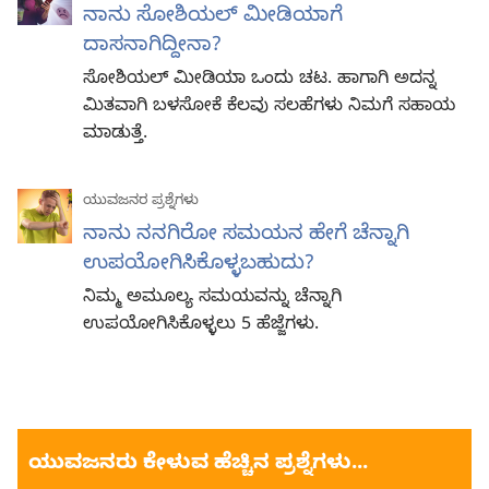
ನಾನು ಸೋಶಿಯಲ್‌ ಮೀಡಿಯಾಗೆ
ದಾಸನಾಗಿದ್ದೀನಾ?
ಸೋಶಿಯಲ್‌ ಮೀಡಿಯಾ ಒಂದು ಚಟ. ಹಾಗಾಗಿ ಅದನ್ನ
ಮಿತವಾಗಿ ಬಳಸೋಕೆ ಕೆಲವು ಸಲಹೆಗಳು ನಿಮಗೆ ಸಹಾಯ
ಮಾಡುತ್ತೆ.
ಯುವಜನರ ಪ್ರಶ್ನೆಗಳು
ನಾನು ನನಗಿರೋ ಸಮಯನ ಹೇಗೆ ಚೆನ್ನಾಗಿ
ಉಪಯೋಗಿಸಿಕೊಳ್ಳಬಹುದು?
ನಿಮ್ಮ ಅಮೂಲ್ಯ ಸಮಯವನ್ನು ಚೆನ್ನಾಗಿ
ಉಪಯೋಗಿಸಿಕೊಳ್ಳಲು 5 ಹೆಜ್ಜೆಗಳು.
ಯುವಜನರು ಕೇಳುವ ಹೆಚ್ಚಿನ ಪ್ರಶ್ನೆಗಳು...