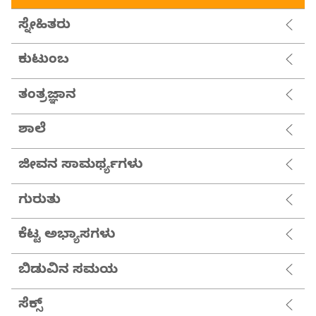
ಸ್ನೇಹಿತರು
ಕುಟುಂಬ
ತಂತ್ರಜ್ಞಾನ
ಶಾಲೆ
ಜೀವನ ಸಾಮರ್ಥ್ಯಗಳು
ಗುರುತು
ಕೆಟ್ಟ ಅಭ್ಯಾಸಗಳು
ಬಿಡುವಿನ ಸಮಯ
ಸೆಕ್ಸ್