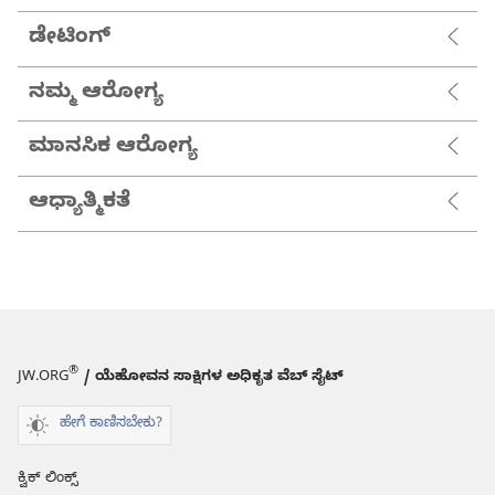
ಡೇಟಿಂಗ್
ನಮ್ಮ ಆರೋಗ್ಯ
ಮಾನಸಿಕ ಆರೋಗ್ಯ
ಆಧ್ಯಾತ್ಮಿಕತೆ
®
JW.ORG
/ ಯೆಹೋವನ ಸಾಕ್ಷಿಗಳ ಅಧಿಕೃತ ವೆಬ್ ಸೈಟ್
ಹೇಗೆ ಕಾಣಿಸಬೇಕು?
ಕ್ವಿಕ್ ಲಿಂಕ್ಸ್