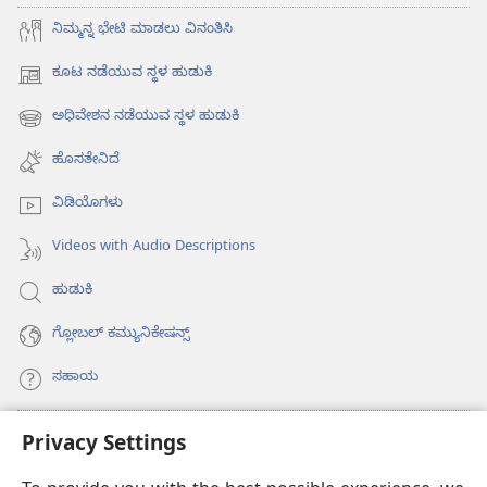
ನಿಮ್ಮನ್ನ ಭೇಟಿ ಮಾಡಲು ವಿನಂತಿಸಿ
ಕೂಟ ನಡೆಯುವ ಸ್ಥಳ ಹುಡುಕಿ
(opens
new
ಅಧಿವೇಶನ ನಡೆಯುವ ಸ್ಥಳ ಹುಡುಕಿ
(opens
window)
new
ಹೊಸತೇನಿದೆ
window)
ವಿಡಿಯೊಗಳು
Videos with Audio Descriptions
ಹುಡುಕಿ
ಗ್ಲೋಬಲ್‌ ಕಮ್ಯುನಿಕೇಷನ್ಸ್‌
ಸಹಾಯ
ಕಾಣಿಕೆಗಳು
Privacy Settings
(opens
new