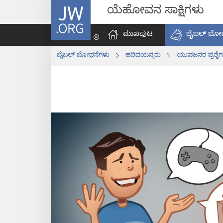
JW.ORG
ಯೆಹೋವನ ಸಾಕ್ಷಿಗಳು
ಮುಖಪುಟ
ಬೈಬಲ್‌ ಬೋ
ಬೈಬಲ್‌ ಬೋಧನೆಗಳು
ಹದಿವಯಸ್ಕರು
ಯುವಜನರ ಪ್ರಶ್ನೆ