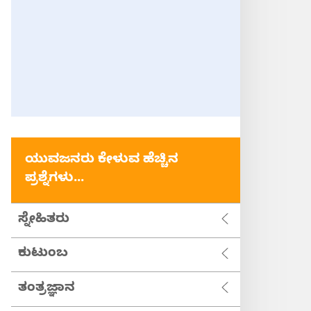
ಯುವಜನರು ಕೇಳುವ ಹೆಚ್ಚಿನ
ಪ್ರಶ್ನೆಗಳು...
ಸ್ನೇಹಿತರು
ಕುಟುಂಬ
ತಂತ್ರಜ್ಞಾನ