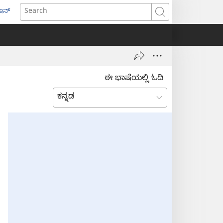
ಇನ್
ens
Search
w
dow)
ಈ ಭಾಷೆಯಲ್ಲಿ ಓದಿ