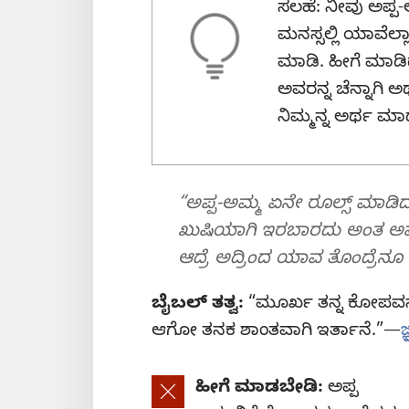
ಸಲಹೆ: ನೀವು ಅಪ್
ಮನಸ್ಸಲ್ಲಿ ಯಾವೆಲ
ಮಾಡಿ. ಹೀಗೆ ಮಾಡಿದ
ಅವರನ್ನ ಚೆನ್ನಾಗಿ ಅರ
ನಿಮ್ಮನ್ನ ಅರ್ಥ ಮಾಡ್
“ಅಪ್ಪ-ಅಮ್ಮ ಏನೇ ರೂಲ್ಸ್‌ ಮಾಡಿದ್ರ
ಖುಷಿಯಾಗಿ ಇರಬಾರದು ಅಂತ ಅವ್ರು
ಆದ್ರೆ ಅದ್ರಿಂದ ಯಾವ ತೊಂದ್ರೆನ
ಬೈಬಲ್‌ ತತ್ವ:
“ಮೂರ್ಖ ತನ್ನ ಕೋಪವನ್ನೆಲ
ಆಗೋ ತನಕ ಶಾಂತವಾಗಿ ಇರ್ತಾನೆ.”—
ಜ
ಹೀಗೆ ಮಾಡಬೇಡಿ:
ಅಪ್ಪ