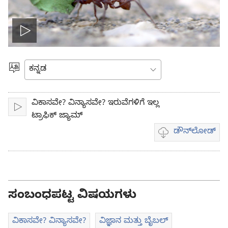
Play
video
ಭಾಷೆಯನ್ನು
ಆರಿಸಿ
ವಿಕಾಸವೇ? ವಿನ್ಯಾಸವೇ? ಇರುವೆಗಳಿಗೆ ಇಲ್ಲ
ಪ್ಲೇ
ಟ್ರಾಫಿಕ್ ಜ್ಯಾಮ್
ಡೌನ್‌ಲೋಡ್‌
ವಿಡಿಯೋ
ಡೌನ್‌ಲೋಡ್
ಆಯ್ಕೆಗಳು
ಸಂಬಂಧಪಟ್ಟ ವಿಷಯಗಳು
ವಿಕಾಸವೇ? ವಿನ್ಯಾಸವೇ?
ವಿಜ್ಞಾನ ಮತ್ತು ಬೈಬಲ್‌