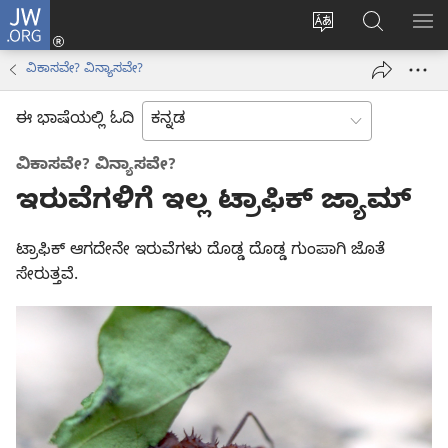
JW.ORG
ಲಾಗ್
ವೆಬ್‌ಸೈಟ್‌ನ
JW.ORGನಲ್ಲ
ಮೆ
ಇನ್
ಭಾಷೆಯನ್ನು
ಹುಡುಕಿ
ತೋ
(opens
ವಿಕಾಸವೇ? ವಿನ್ಯಾಸವೇ?
ಬದಲಿಸು
new
window)
ಈ ಭಾಷೆಯಲ್ಲಿ ಓದಿ
ವಿಕಾಸವೇ? ವಿನ್ಯಾಸವೇ?
ಇರುವೆಗಳಿಗೆ ಇಲ್ಲ ಟ್ರಾಫಿಕ್‌ ಜ್ಯಾಮ್‌
ಟ್ರಾಫಿಕ್‌ ಆಗದೇನೇ ಇರುವೆಗಳು ದೊಡ್ಡ ದೊಡ್ಡ ಗುಂಪಾಗಿ ಜೊತೆ
ಸೇರುತ್ತವೆ.