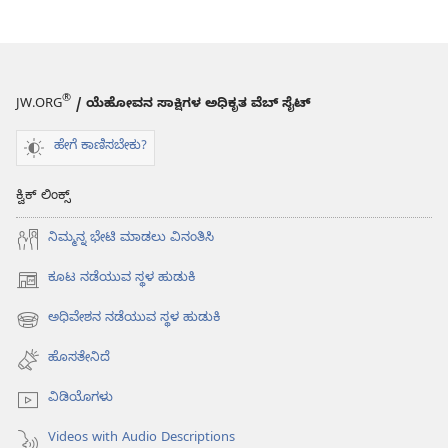
®
JW.ORG
/ ಯೆಹೋವನ ಸಾಕ್ಷಿಗಳ ಅಧಿಕೃತ ವೆಬ್ ಸೈಟ್
ಹೇಗೆ ಕಾಣಿಸಬೇಕು?
ಕ್ವಿಕ್ ಲಿಂಕ್ಸ್
ನಿಮ್ಮನ್ನ ಭೇಟಿ ಮಾಡಲು ವಿನಂತಿಸಿ
ಕೂಟ ನಡೆಯುವ ಸ್ಥಳ ಹುಡುಕಿ
(opens
new
ಅಧಿವೇಶನ ನಡೆಯುವ ಸ್ಥಳ ಹುಡುಕಿ
(opens
window)
new
ಹೊಸತೇನಿದೆ
window)
ವಿಡಿಯೊಗಳು
Videos with Audio Descriptions