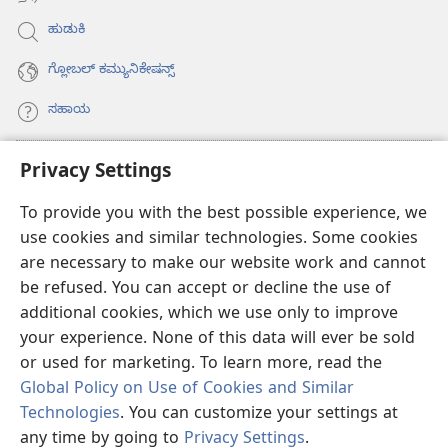
ಹುಡುಕಿ
ಗ್ಲೋಬಲ್‌ ಕಮ್ಯುನಿಕೇಷನ್ಸ್‌
ಸಹಾಯ
ಕಾಣಿಕೆಗಳು
Privacy Settings
(opens
new
To provide you with the best possible experience, we
window)
ವಾಚ್‌ಟವರ್‌ ಆನ್‌ಲೈನ್‌ ಲೈಬ್ರರಿ
(opens
use cookies and similar technologies. Some cookies
new
are necessary to make our website work and cannot
®
JW Hub
window)
(opens
be refused. You can accept or decline the use of
new
additional cookies, which we use only to improve
JW ಲೈಬ್ರರಿ
ಆ್ಯಪ್‌
window)
your experience. None of this data will ever be sold
or used for marketing. To learn more, read the
Global Policy on Use of Cookies and Similar
Technologies
. You can customize your settings at
Copyright
© 2026 Watch Tower Bible and Tract Society of Pennsylvania.
any time by going to
Privacy Settings
.