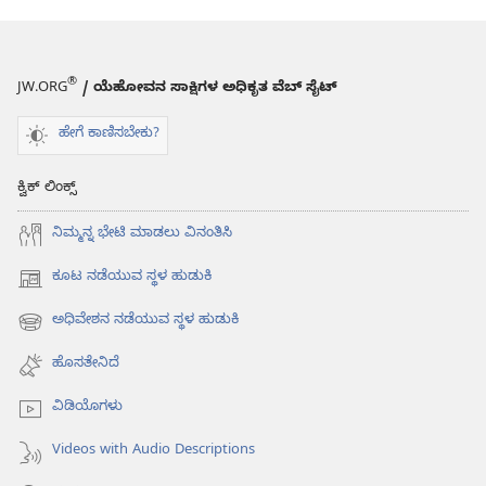
®
JW.ORG
/ ಯೆಹೋವನ ಸಾಕ್ಷಿಗಳ ಅಧಿಕೃತ ವೆಬ್ ಸೈಟ್
ಹೇಗೆ ಕಾಣಿಸಬೇಕು?
ಕ್ವಿಕ್ ಲಿಂಕ್ಸ್
ನಿಮ್ಮನ್ನ ಭೇಟಿ ಮಾಡಲು ವಿನಂತಿಸಿ
ಕೂಟ ನಡೆಯುವ ಸ್ಥಳ ಹುಡುಕಿ
(opens
new
ಅಧಿವೇಶನ ನಡೆಯುವ ಸ್ಥಳ ಹುಡುಕಿ
(opens
window)
new
ಹೊಸತೇನಿದೆ
window)
ವಿಡಿಯೊಗಳು
Videos with Audio Descriptions