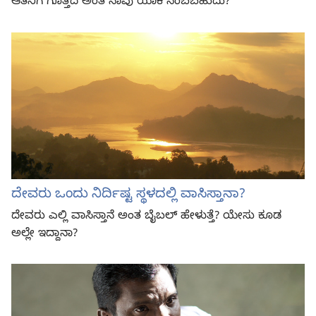
ಆತನಿಗೆ ಗೊತ್ತಿದೆ ಅಂತ ನಾವು ಯಾಕೆ ನಂಬಬಹುದು?
ದೇವರು ಒಂದು ನಿರ್ದಿಷ್ಟ ಸ್ಥಳದಲ್ಲಿ ವಾಸಿಸ್ತಾನಾ?
ದೇವರು ಎಲ್ಲಿ ವಾಸಿಸ್ತಾನೆ ಅಂತ ಬೈಬಲ್‌ ಹೇಳುತ್ತೆ? ಯೇಸು ಕೂಡ
ಅಲ್ಲೇ ಇದ್ದಾನಾ?