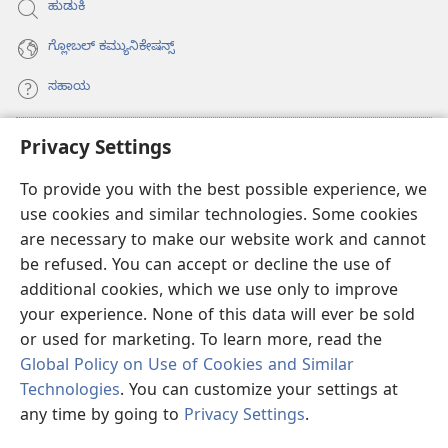
ಹುಡುಕಿ
ಗ್ಲೋಬಲ್‌ ಕಮ್ಯುನಿಕೇಷನ್ಸ್‌
ಸಹಾಯ
ಕಾಣಿಕೆಗಳು
Privacy Settings
(opens
new
To provide you with the best possible experience, we
window)
ವಾಚ್‌ಟವರ್‌ ಆನ್‌ಲೈನ್‌ ಲೈಬ್ರರಿ
(opens
use cookies and similar technologies. Some cookies
new
are necessary to make our website work and cannot
®
JW Hub
window)
(opens
be refused. You can accept or decline the use of
new
additional cookies, which we use only to improve
JW ಲೈಬ್ರರಿ
ಆ್ಯಪ್‌
window)
your experience. None of this data will ever be sold
or used for marketing. To learn more, read the
Global Policy on Use of Cookies and Similar
Technologies
. You can customize your settings at
Copyright
© 2026 Watch Tower Bible and Tract Society of Pennsylvania.
any time by going to
Privacy Settings
.
ಶರತ್ತುಗಳು
|
PRIVACY POLICY
|
PRIVACY SETTINGS