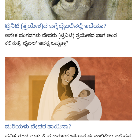
ಟ್ರಿನಿಟಿ (ತ್ರಯೇಕ)ದ ಬಗ್ಗೆ ಬೈಬಲಿನಲ್ಲಿ ಇದೆಯಾ?
ಅನೇಕ ಪಂಗಡಗಳು ದೇವರು (ಟ್ರಿನಿಟಿ) ತ್ರಯೇಕದ ಭಾಗ ಅಂತ
ಕಲಿಸುತ್ತೆ. ಬೈಬಲ್‌ ಇದನ್ನ ಒಪ್ಪುತ್ತಾ?
ಮರಿಯಳು ದೇವರ ತಾಯಿನಾ?
ಪವಿತ್ರ ಗ್ರಂಥ ಮತ್ತು ಕ್ರೈಸ್ತ ಧರ್ಮದ ಇತಿಹಾಸ ಈ ನಂಬಿಕೆಯ ಬಗ್ಗೆ ಸ್ಪಷ್ಟ