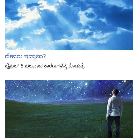
ದೇವರು ಇದ್ದಾನಾ?
ಬೈಬಲ್‌ 5 ಬಲವಾದ ಕಾರಣಗಳನ್ನ ಕೊಡುತ್ತೆ.