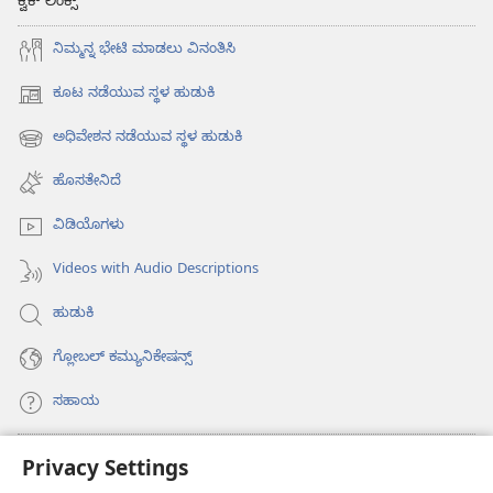
ಕ್ವಿಕ್ ಲಿಂಕ್ಸ್
ನಿಮ್ಮನ್ನ ಭೇಟಿ ಮಾಡಲು ವಿನಂತಿಸಿ
ಕೂಟ ನಡೆಯುವ ಸ್ಥಳ ಹುಡುಕಿ
(opens
new
ಅಧಿವೇಶನ ನಡೆಯುವ ಸ್ಥಳ ಹುಡುಕಿ
(opens
window)
new
ಹೊಸತೇನಿದೆ
window)
ವಿಡಿಯೊಗಳು
Videos with Audio Descriptions
ಹುಡುಕಿ
ಗ್ಲೋಬಲ್‌ ಕಮ್ಯುನಿಕೇಷನ್ಸ್‌
ಸಹಾಯ
ಕಾಣಿಕೆಗಳು
Privacy Settings
(opens