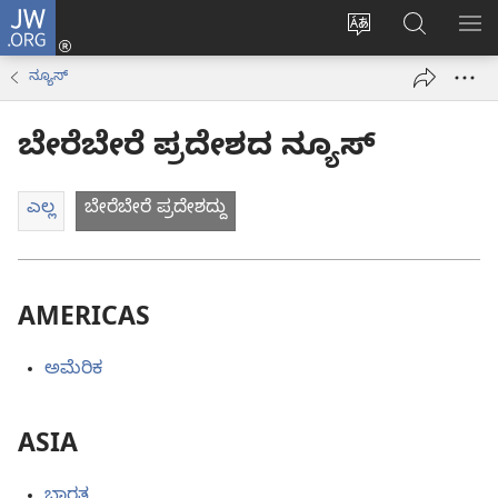
JW.ORG
ಲಾಗ್
ವೆಬ್‌ಸೈಟ್‌ನ
JW.ORGನಲ್ಲ
ಮೆ
ಇನ್
ಭಾಷೆಯನ್ನು
ಹುಡುಕಿ
ತೋ
(opens
ನ್ಯೂಸ್‌
ಬದಲಿಸು
new
window)
ಬೇರೆಬೇರೆ ಪ್ರದೇಶದ ನ್ಯೂಸ್‌
ಎಲ್ಲ
ಬೇರೆಬೇರೆ ಪ್ರದೇಶದ್ದು
AMERICAS
ಅಮೆರಿಕ
ASIA
ಭಾರತ