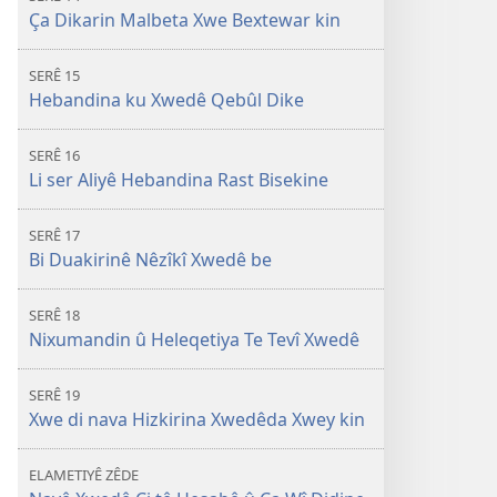
Ça Dikarin Malbeta Xwe Bextewar kin
SERÊ 15
Hebandina ku Xwedê Qebûl Dike
SERÊ 16
Li ser Aliyê Hebandina Rast Bisekine
SERÊ 17
Bi Duakirinê Nêzîkî Xwedê be
SERÊ 18
Nixumandin û Heleqetiya Te Tevî X
we
dê
SERÊ 19
Xwe di nava Hizkirina Xwedêda Xwey kin
ELAMETIYÊ ZÊDE