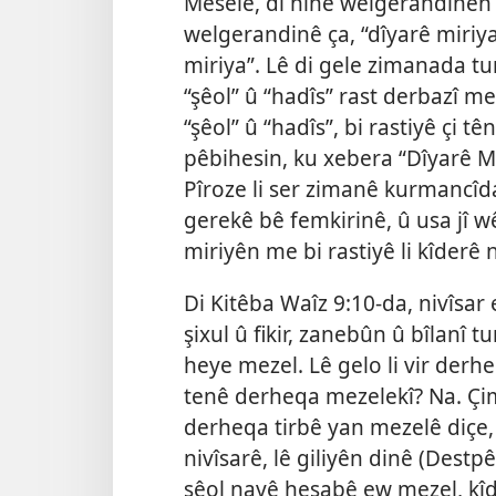
Mesele, di hine welgerandinên K
welgerandinê ça, “dîyarê miriya”
miriya”. Lê di gele zimanada 
“şêol” û “hadîs” rast derbazî m
“şêol” û “hadîs”, bi rastiyê çi 
pêbihesin, ku xebera “Dîyarê M
Pîroze li ser zimanê kurmancîda
gerekê bê femkirinê, û usa jî wê
miriyên me bi rastiyê li kîderê 
Di Kitêba Waîz 9:10
-da, nivîsar 
şixul û fikir, zanebûn û bîlanî tu
heye mezel. Lê gelo li vir derh
tenê derheqa mezelekî? Na. Çi
derheqa tirbê yan mezelê diçe,
nivîsarê, lê giliyên dinê (
Destpê
şêol nayê hesabê ew mezel, kîd