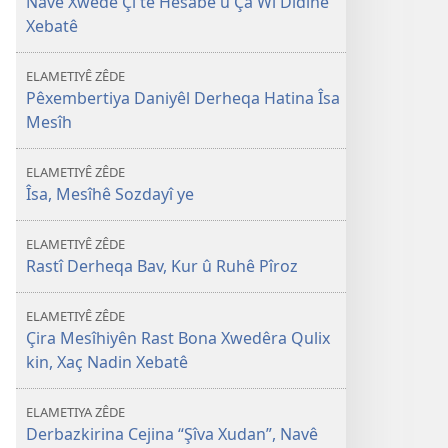
Navê Xwedê Çi tê Hesabê û Ça Wî Didine
Xebatê
ELAMETIYÊ ZÊDE
Pêxembertiya Daniyêl Derheqa Hatina Îsa
Mesîh
ELAMETIYÊ ZÊDE
Îsa, Mesîhê Sozdayî ye
ELAMETIYÊ ZÊDE
Rastî Derheqa Bav, Kur û Ruhê Pîroz
ELAMETIYÊ ZÊDE
Çira Mesîhiyên Rast Bona Xwedêra Qulix
kin, Xaç Nadin Xebatê
ELAMETIYA ZÊDE
Derbazkirina Cejina “Şîva Xudan”, Navê