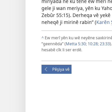
miriyada ne ku tenê ew merî ne,
gele ji wan meriya, yên ku Yaho
Zebûr 55:15
). Derheqa vê yekê
neheqê ji mirinê rabin” (
Karên 
^
Ew merî yên ku wê neyêne saxkirinê,
“geennêda” (
Metta 5:30;
10:28;
23:33
)
hesabê cîk li ser erdê.
Pêşiya vê