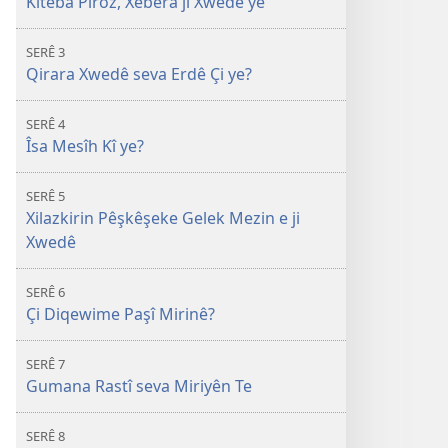
Kitêba Pîroz, Xebera ji Xwedê ye
SERÊ 3
Qirara Xwedê seva Erdê Çi ye?
SERÊ 4
Îsa Mesîh Kî ye?
SERÊ 5
Xilazkirin Pêşkêşeke Gelek Mezin e ji
Xwedê
SERÊ 6
Çi Diqewime Paşî Mirinê?
SERÊ 7
Gumana Rastî seva Miriyên Te
SERÊ 8