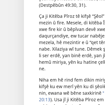
(
Destpêbûn 49:30, 31
).
Ça ji Kitêba Pîroz tê kifşê “Şêo
mezin û fire. Mesele,
di kitêba 
xwe fire kir û bêpîvan devê xwe
daqurçandiye, ew tucar nabêje: 
mezela, hê mezintir e û “qet têr
nabe. Xilaziya wî tune. Dêmek ş
li ser erdê, yan binê erdê, yan 
hemû miriya, yên ku hatine çelk
ne.
Niha em hê rind fem dikin miriyê
kifşê ku ew merî yên ku di şê
nin, ewana wê bêne saxkirinê
*
20:13
). Usa jî ji Kitêba Pîroz 