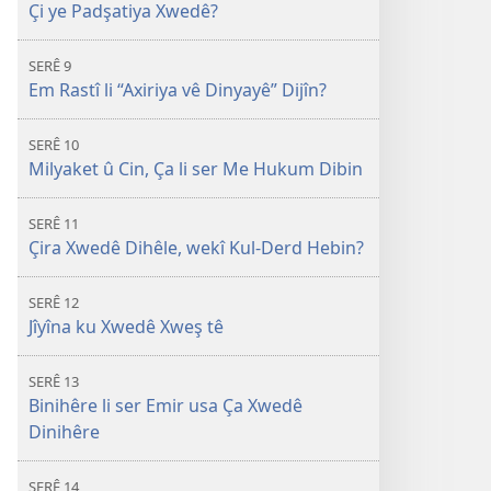
Çi ye Padşatiya Xwedê?
SERÊ 9
Em Rastî li “Axiriya vê Dinyayê” Dijîn?
SERÊ 10
Milyaket û Cin, Ça li ser Me Hukum Dibin
SERÊ 11
Çira Xwedê Dihêle,
w
ekî Kul-Derd Hebin?
SERÊ 12
Jîyîna ku Xwedê Xweş tê
SERÊ 13
Binihêre li ser Emir usa Ça Xwedê
Dinihêre
SERÊ 14