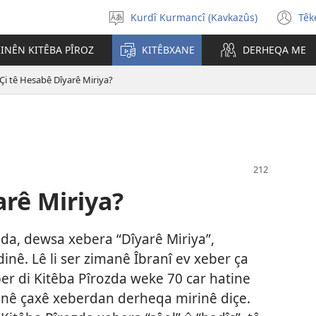
Kurdî Kurmancî (Kavkazûs)
Têk
Ziman
(o
bijbêre
n
INÊN KITÊBA PÎROZ
KITÊBXANE
DERHEQA ME
wi
Çi tê Hesabê Dîyarê Miriya?
arê Miriya?
êda, dewsa xebera “Dîyarê Miriya”,
dinê. Lê li ser zimanê Îbranî ev xeber ça
er di Kitêba Pîrozda weke 70 car hatine
ndinê çaxê xeberdan derheqa mirinê diçe.