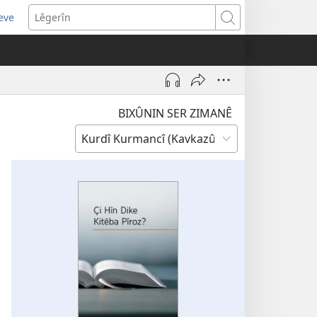
eve
pens
Lêgerîn
ew
ndow)
BIXÛNIN SER ZIMANÊ