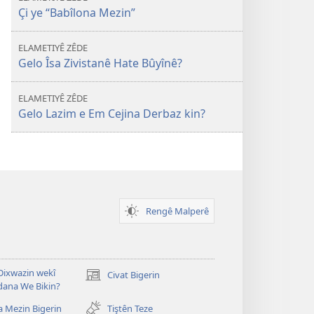
Çi ye “Babîlona Mezin”
ELAMETIYÊ ZÊDE
Gelo Îsa Zivistanê Hate Bûyînê?
ELAMETIYÊ ZÊDE
Gelo Lazim e Em Cejina Derbaz kin?
Rengê Malperê
ixwazin wekî
Civat Bigerin
(opens
dana We Bikin?
new
window)
a Mezin Bigerin
Tiştên Teze