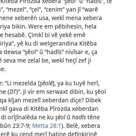
itêba Pîrozda xebera “şêol” û “hadîs”, tê
, “mezel”, “çel”, “cenim” yan jî “warê
tunene xeberên usa, wekî mena xebera
eriya bikin. Were em pêbihesin, hela
têne hesabê. Çimkî bi vê yekê emê
iriya”, yê ku di welgerandina Kitêba
 dewsa “şêol” û “hadîs” nivîsar e, ça
 seva me zelal be, wekî heçî zef ji
ne.
e: “Li mezelda [
şêolê
], ya ku tuyê herî,
ne (
DT
)”. Ji vir em serwaxt dibin, ku şêol
eqa kîjan mezelî xeberdan diçe? Dibek
mkî gava di Kitêba Pîrozda xeberdan
 di orîjînalêda ne ku
şêol
û
hadîs
têne
bûn 23:7-9;
Metta 28:1
). Belê, xebera
erê ku çend merî hatine definkirinê