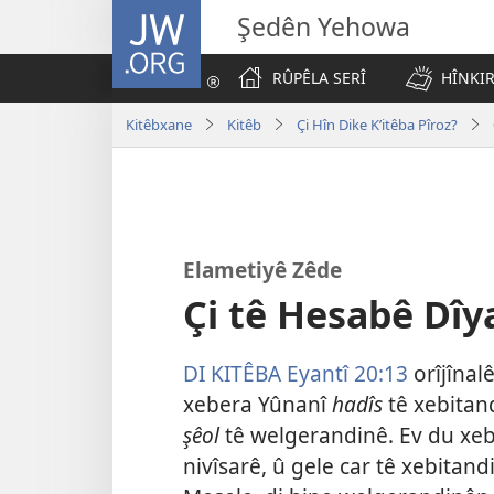
JW.ORG
Şedên Yehowa
RÛPÊLA SERÎ
HÎNKIR
Kitêbxane
Kitêb
Çi Hîn Dike Kʹitêba Pîroz?
Elametiyê Zêde
Çi tê Hesabê Dîy
DI KITÊBA Eyantî 20:13
orîjînal
xebera Yûnanî
hadîs
tê xebitan
şêol
tê welgerandinê. Ev du xeb
nivîsarê, û gele car tê xebita