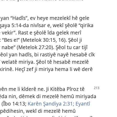
l” yan “Hadîs”, ev heye mezelekî hê gele
Îşaya 5:14
-da nivîsar e, wekî şêolê “qirika
 vekir”. Rast e şêolê îda gelek merî
“Bes e!” (
Metelok 30:15, 16
). Şêol ji
 nabe” (
Metelok 27:20
). Şêol tu car tijî
êol yan hadîs, bi rastiyê nayê hesabê cîk
jî welatê miriya. Şêol tê hesabê mezelê
irinê. Heçî zef ji miriya hema li wê derê
n me li kîderê ne. Ji Kitêba Pîroz tê
olêda nin, dêmek di mezelê hemû miriyada
(
Îbo 14:13;
Karên Şandiya 2:31;
Eyantî
em pêdihesin, wekî di mezelê hemû