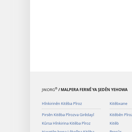
®
JW.ORG
/ MALPERA FERMÎ YA ŞEDÊN YEHOWA
Hînkirinên Kitêba Pîroz
Kitêbxane
Pirsên Kitêba Pîrozva Girêdayî
Kitêbên Pîro
Kûrsa Hînkirina Kitêba Pîroz
Kitêb
Hacetên bona Lêkolîna Kitêba
Broşûr