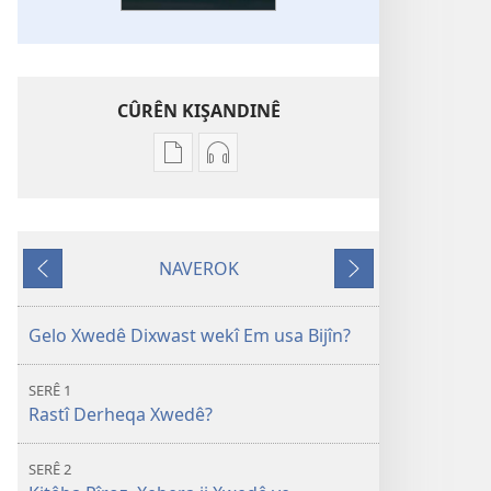
CÛRÊN KIŞANDINÊ
Cûrên
Cûrên
kişandina
kişandina
edebyeta
aûdîo
Çi
Çi
NAVEROK
Hîn
Hîn
Pêşiya
Ya
Dike
Dike
vê
din
Kʹitêba
Kʹitêba
Gelo Xwedê Dixwast wekî Em usa Bijîn?
Pîroz?
Pîroz?
SERÊ 1
Rastî Derheqa Xwedê?
SERÊ 2