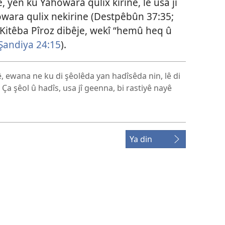
 yên ku Yahowara qulix kirine, lê usa jî
wara qulix nekirine (
Destpêbûn 37:35;
 Kitêba Pîroz dibêje, wekî “hemû heq û
Şandiya 24:15
).
 ewana ne ku di şêolêda yan hadîsêda nin, lê di
. Ça şêol û hadîs, usa jî geenna, bi rastiyê nayê
Ya din