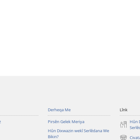
Derheqa Me
Lînk
z
Pirsên Gelek Meriya
Hûn D
Serlê
Hûn Dixwazin wekî Serlêdana We
Bikin?
Civat