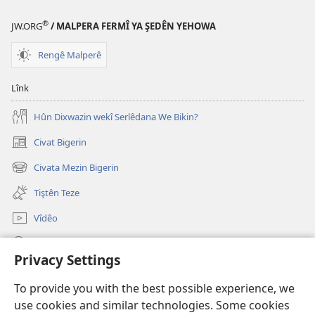
Yehowa;
Sala
®
Derxistina
2019
JW.ORG
/ MALPERA FERMÎ YA ŞEDÊN YEHOWA
Sala
Rengê Malperê
2019
Lînk
Hûn Dixwazin wekî Serlêdana We Bikin?
Civat Bigerin
(opens
new
Civata Mezin Bigerin
(opens
window)
new
Tiştên Teze
window)
Vîdêo
Lêgerîn
Privacy Settings
Qurbankirin
(opens
To provide you with the best possible experience, we
new
use cookies and similar technologies. Some cookies
window)