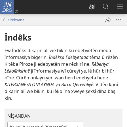
JW.ORG
Têkeve
(opens
Biguhêzin
Lêgerîn
VE
new
zimanê
JW.ORG
MÊ
Kitêbxane
window)
malperê
Îndêks
Ew Îndêks dikarin alî we bikin ku edebyetên meda
înformasiya bigerin.
Îndêksa Edebyetada
têma û rêzên
Kitêba Pîroze ji edebyetên me rêzkirî ne.
Rêberiya
Lêkolînkirinê
jî înformasiya wî cûreyî ye, lê hûr bi hûr
nîne. Cûrên onlayn yên wan herd edebyeta hene
KITÊBXANEYA ONLAYNDA ya Birca Qerewiliyê.
Vîdêo kanî
dikarin alî we bikin, ku lêkolîna xweye şexsî diha baş
kin.
NÎŞANDAN