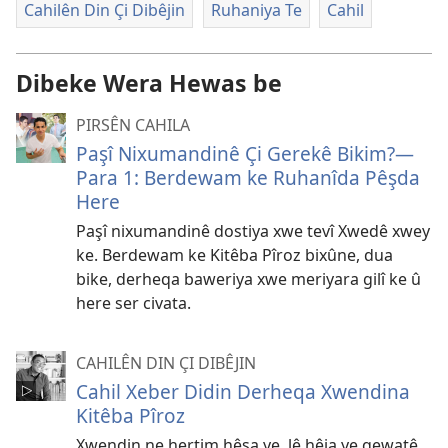
Cahilên Din Çi Dibêjin
Ruhaniya Te
Cahil
Dibeke Wera Hewas be
PIRSÊN CAHILA
Paşî Nixumandinê Çi Gerekê Bikim?—
Para 1: Berdewam ke Ruhanîda Pêşda
Here
Paşî nixumandinê dostiya xwe tevî Xwedê xwey
ke. Berdewam ke Kitêba Pîroz bixûne, dua
bike, derheqa baweriya xwe meriyara gilî ke û
here ser civata.
CAHILÊN DIN ÇI DIBÊJIN
Cahil Xeber Didin Derheqa Xwendina
Kitêba Pîroz
Xwendin ne hertim hêsa ye, lê hêja ye qewatê