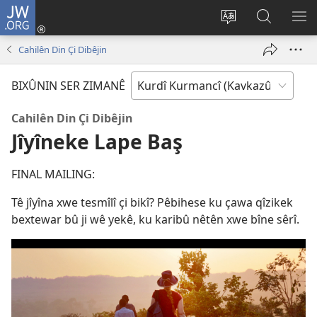
JW.ORG
Têkeve
(opens
Biguhêzin
Lêgerîn
VE
new
zimanê
JW.ORG
MÊ
Cahilên Din Çi Dibêjin
window)
malperê
BIXÛNIN SER ZIMANÊ
Cahilên Din Çi Dibêjin
Jîyîneke Lape Baş
FINAL MAILING:
Tê jîyîna xwe tesmîlî çi bikî? Pêbihese ku çawa qîzikek
bextewar bû ji wê yekê, ku karibû nêtên xwe bîne sêrî.