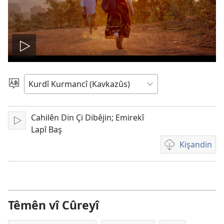
Vêxistina
Vîdêo
Ziman
bijbêre
Cahilên Din Çi Dibêjin; Emirekî
Vêxe
Lapî Baş
Kişandin
Cûrên
kişandina
vîdêo
Têmên vî Cûreyî