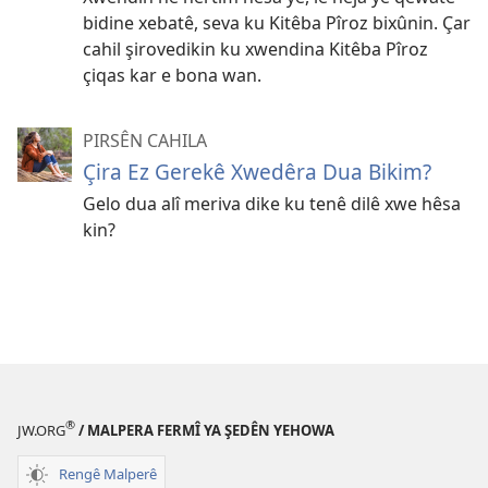
bidine xebatê, seva ku Kitêba Pîroz bixûnin. Çar
cahil şirovedikin ku xwendina Kitêba Pîroz
çiqas kar e bona wan.
PIRSÊN CAHILA
Çira Ez Gerekê Xwedêra Dua Bikim?
Gelo dua alî meriva dike ku tenê dilê xwe hêsa
kin?
®
JW.ORG
/ MALPERA FERMÎ YA ŞEDÊN YEHOWA
Rengê Malperê