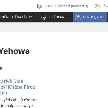
Kurdî Kurmancî (Kavkazûs)
Têk
Ziman
(o
bijbêre
n
INÊN KITÊBA PÎROZ
KITÊBXANE
DERHEQA ME
wi
 Yehowa
e
ʹariyê Dide
kî Kʹitêba Pîroz
ibin
 yêd cahil û eʹmirda
ikin malpera xweye