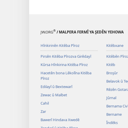
®
JW.ORG
/ MALPERA FERMÎ YA ŞEDÊN YEHOWA
Hînkirinên Kitêba Pîroz
Kitêbxane
Pirsên Kitêba Pîrozva Girêdayî
Kitêbên Pîro
Kûrsa Hînkirina Kitêba Pîroz
Kitêb
Hacetên bona Lêkolîna Kitêba
Broşûr
Pîroz
Belavok û Teg
Edilayî û Bextewarî
Rêzên Gotar
Zewac û Malbet
Jûrnal
Cahil
Bernama Civ
Zar
Bername
Bawerî Hindava Xwedê
Îndêks
Zandarî û Kitêba Pîroz