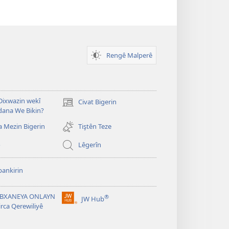
Rengê Malperê
ixwazin wekî
Civat Bigerin
(opens
dana We Bikin?
new
window)
a Mezin Bigerin
Tiştên Teze
o
Lêgerîn
ankirin
ÊBXANEYA ONLAYN
®
JW Hub
(opens
irca Qerewiliyê
new
window)