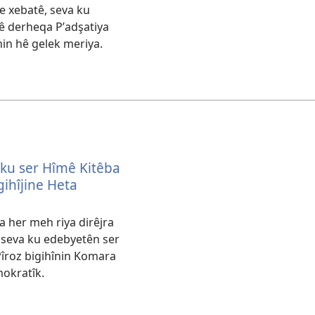
ne xebatê, seva ku
ê derheqa Pʹadşatiya
in hê gelek meriya.
ku ser Hîmê Kitêba
gihîjine Heta
 her meh riya dirêjra
 seva ku edebyetên ser
îroz bigihînin Komara
okratîk.