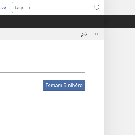
eve
pens
Lêgerîn
ew
ndow)
Temam Binihêre