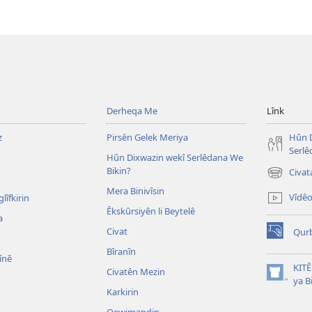
Derheqa Me
Lînk
z
Pirsên Gelek Meriya
Hûn D
Serlê
Hûn Dixwazin wekî Serlêdana We
Bikin?
Civat
(opens
Mera Binivîsin
new
Vîdê
lîfkirin
window)
Êkskûrsiyên li Beytelê
a
Civat
Qurb
(opens
Bîranîn
new
înê
window)
KIT
Civatên Mezin
(opens
ya B
Karkirin
new
window)
Qewimandin