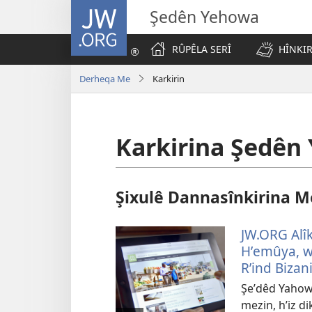
JW.ORG
Şedên Yehowa
RÛPÊLA SERÎ
HÎNKIR
Derheqa Me
Karkirin
Karkirina Şedên
Şixulê Dannasînkirina M
JW.ORG Alîk
Hʹemûya, we
Rʹind Bizan
Şeʹdêd Yahowa
mezin, hʹiz d