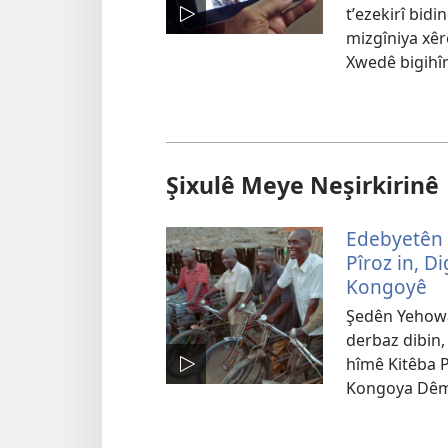
tʹezekirî bidi
mizgîniya xêr
Xwedê bigihîn
Şixulê Meye Neşirkirinê
Edebyetên 
Pîroz in, Di
Kongoyê
Şedên Yehowa
derbaz dibin,
hîmê Kitêba P
Kongoya Dêm