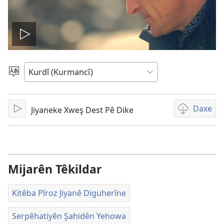
Play
video
Zimanekî
Hilbijêre
Daxe
Jiyaneke Xweş Dest Pê Dike
Lêde
Vebijarkên
daxistina
qeyden
vîdeo
Mijarên Têkildar
Kitêba Pîroz Jiyanê Diguherîne
Serpêhatiyên Şahidên Yehowa