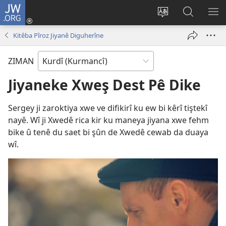
JW.ORG
Têkeve
(opens
Zimanê
Lêgerîna
ME
new
malperê
JW.ORG
NÎ
Kitêba Pîroz Jiyanê Diguherîne
window)
biguherîne
BI
ZIMAN
Jiyaneke Xweş Dest Pê Dike
Sergey ji zaroktiya xwe ve difikirî ku ew bi kêrî tiştekî
nayê. Wî ji Xwedê rica kir ku maneya jiyana xwe fehm
bike û tenê du saet bi şûn de Xwedê cewab da duaya
wî.