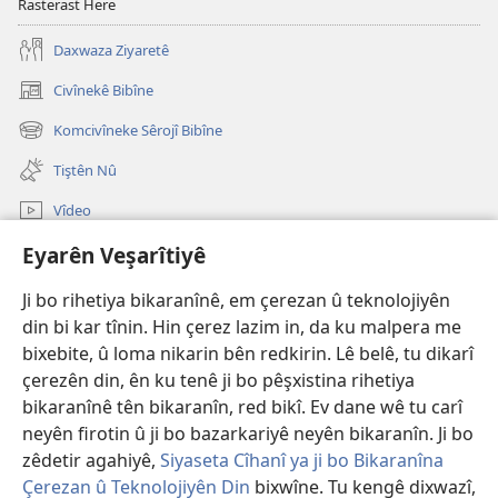
Rasterast Here
Daxwaza Ziyaretê
Civînekê Bibîne
(opens
new
Komcivîneke Sêrojî Bibîne
(opens
window)
new
Tiştên Nû
window)
Vîdeo
Lêgerîna Malperê
Eyarên Veşarîtiyê
Ji bo rihetiya bikaranînê, em çerezan û teknolojiyên
Bexşên Bidil
(opens
din bi kar tînin. Hin çerez lazim in, da ku malpera me
new
bixebite, û loma nikarin bên redkirin. Lê belê, tu dikarî
window)
KITÊBXANEYA ELEKTRONÎK a Birca Çavdêriyê
(opens
çerezên din, ên ku tenê ji bo pêşxistina rihetiya
new
bikaranînê tên bikaranîn, red bikî. Ev dane wê tu carî
®
JW Hub
window)
(opens
neyên firotin û ji bo bazarkariyê neyên bikaranîn. Ji bo
new
zêdetir agahiyê,
Siyaseta Cîhanî ya ji bo Bikaranîna
window)
Çerezan û Teknolojiyên Din
bixwîne. Tu kengê dixwazî,