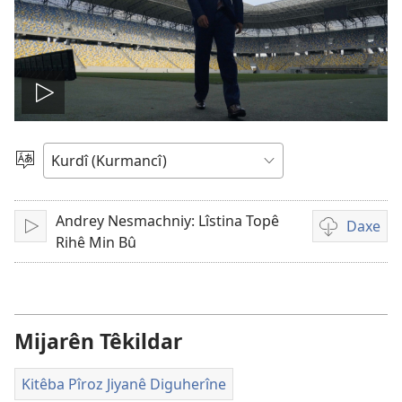
Play
video
Zimanekî
Hilbijêre
Andrey Nesmachniy: Lîstina Topê
Daxe
Lêde
Vebijarkên
Rihê Min Bû
daxistina
qeyden
vîdeo
Mijarên Têkildar
Kitêba Pîroz Jiyanê Diguherîne