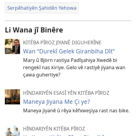
Serpêhatiyên Şahidên Yehowa
Li Wana jî Binêre
KITÊBA PÎROZ JIYANÊ DIGUHERÎNE
Wan “Durekî Gelek Giranbiha Dît”
Mary û Björn rastiya Padîşahiya Xwedê bi
rengekî nas kiriye. Gelo vê rastiyê jiyana wan
çawa guhertiye?
HÎNDARIYÊN ESASÎ YÊN KITÊBA PÎROZ
Maneya Jiyana Me Çi ye?
Maneya jiyanê û rêya kêfxweşiya rast nas bike.
HÎNDARIYÊN KITÊBA PÎROZ