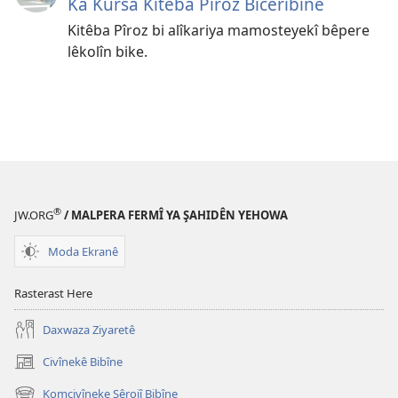
Ka Kursa Kitêba Pîroz Biceribîne
Kitêba Pîroz bi alîkariya mamosteyekî bêpere
lêkolîn bike.
®
JW.ORG
/ MALPERA FERMÎ YA ŞAHIDÊN YEHOWA
Moda Ekranê
Rasterast Here
Daxwaza Ziyaretê
Civînekê Bibîne
(opens
new
Komcivîneke Sêrojî Bibîne