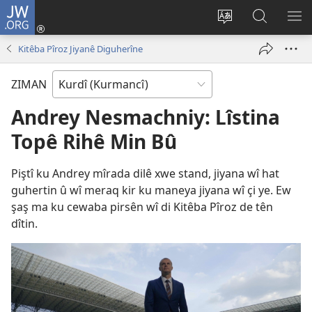
JW.ORG
Têkeve
(opens
Zimanê
Lêgerîna
ME
new
malperê
JW.ORG
NÎ
Kitêba Pîroz Jiyanê Diguherîne
window)
biguherîne
BI
ZIMAN
Andrey Nesmachniy: Lîstina
Topê Rihê Min Bû
Piştî ku Andrey mîrada dilê xwe stand, jiyana wî hat
guhertin û wî meraq kir ku maneya jiyana wî çi ye. Ew
şaş ma ku cewaba pirsên wî di Kitêba Pîroz de tên
dîtin.