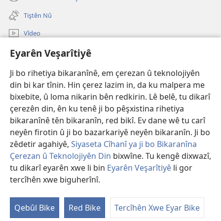
(opens
window)
new
Tiştên Nû
window)
Vîdeo
Lêgerîna Malperê
Eyarên Veşarîtiyê
Ji bo rihetiya bikaranînê, em çerezan û teknolojiyên
Bexşên Bidil
(opens
din bi kar tînin. Hin çerez lazim in, da ku malpera me
new
bixebite, û loma nikarin bên redkirin. Lê belê, tu dikarî
window)
KITÊBXANEYA ELEKTRONÎK a Birca Çavdêriyê
(opens
çerezên din, ên ku tenê ji bo pêşxistina rihetiya
new
bikaranînê tên bikaranîn, red bikî. Ev dane wê tu carî
®
JW Hub
window)
(opens
neyên firotin û ji bo bazarkariyê neyên bikaranîn. Ji bo
new
zêdetir agahiyê,
Siyaseta Cîhanî ya ji bo Bikaranîna
window)
Çerezan û Teknolojiyên Din
bixwîne. Tu kengê dixwazî,
tu dikarî eyarên xwe li bin
Eyarên Veşarîtiyê
li gor
Copyright
© 2026 Watch Tower Bible and Tract Society of PA.
tercîhên xwe biguherînî.
MERCÊN BIKARANÎNÊ
|
SIYASETA TAYBETÎTIYÊ
|
EYARÊN VEŞARÎTIYÊ
Qebûl Bike
Red Bike
Tercîhên Xwe Eyar Bike