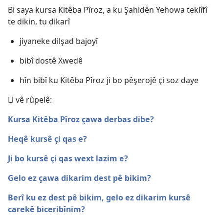
Bi saya kursa Kitêba Pîroz, a ku Şahidên Yehowa teklîfî
te dikin, tu dikarî
jiyaneke dilşad bajoyî
bibî dostê Xwedê
hîn bibî ku Kitêba Pîroz ji bo pêşerojê çi soz daye
Li vê rûpelê:
Kursa Kitêba Pîroz çawa derbas dibe?
Heqê kursê çi qas e?
Ji bo kursê çi qas wext lazim e?
Gelo ez çawa dikarim dest pê bikim?
Berî ku ez dest pê bikim, gelo ez dikarim kursê
carekê biceribînim?