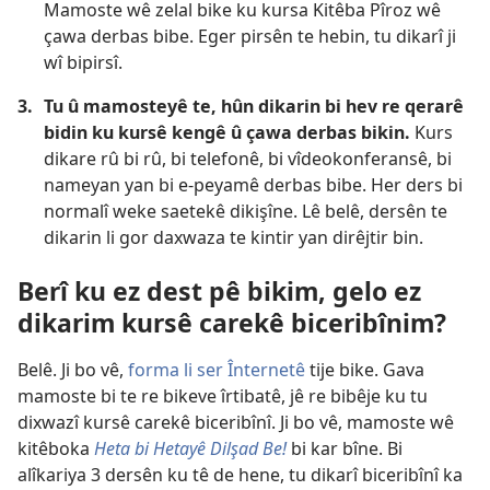
Mamoste wê zelal bike ku kursa Kitêba Pîroz wê
çawa derbas bibe. Eger pirsên te hebin, tu dikarî ji
wî bipirsî.
3.
Tu û mamosteyê te, hûn dikarin bi hev re qerarê
bidin ku kursê kengê û çawa derbas bikin.
Kurs
dikare rû bi rû, bi telefonê, bi vîdeokonferansê, bi
nameyan yan bi e-peyamê derbas bibe. Her ders bi
normalî weke saetekê dikişîne. Lê belê, dersên te
dikarin li gor daxwaza te kintir yan dirêjtir bin.
Berî ku ez dest pê bikim, gelo ez
dikarim kursê carekê biceribînim?
Belê. Ji bo vê,
forma li ser Înternetê
tije bike. Gava
mamoste bi te re bikeve îrtibatê, jê re bibêje ku tu
dixwazî kursê carekê biceribînî. Ji bo vê, mamoste wê
kitêboka
Heta bi Hetayê Dilşad Be!
bi kar bîne. Bi
alîkariya 3 dersên ku tê de hene, tu dikarî biceribînî ka