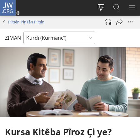
JW.ORG
Têkeve
(opens
Zimanê
Lêgerîna
ME
new
malperê
JW.ORG
NÎ
Pirsên Pir Tên Pirsîn
window)
biguherîne
BI
ZIMAN
Kursa Kitêba Pîroz Çi ye?