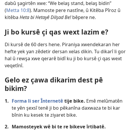
dabû şagirtên xwe: “We belaş stand, belaş bidin”
(
Metta 10:8
). Mamoste pere nastîne, û Kitêba Pîroz û
kitêba
Heta bi Hetayê Dilşad Be!
bêpere ne.
Ji bo kursê çi qas wext lazim e?
Di kursê de 60 ders hene. Piraniya xwendekaran her
hefte yek yan zêdetir dersan xelas dikin. Tu dikarî li gor
hal û rewşa xwe qerarê bidî ku ji bo kursê çi qas wext
veqetînî.
Gelo ez çawa dikarim dest pê
bikim?
1.
Forma li ser Înternetê
tije bike.
Emê melûmatên
te yên şexsî tenê ji bo pêkanîna daxwaza te bi kar
bînin ku kesek te ziyaret bike.
2.
Mamosteyek wê bi te re bikeve îrtibatê.