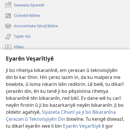
Daxwaza Ziyaretê
Civînekê Bibîne
(opens
new
Komcivîneke Sêrojî Bibîne
(opens
window)
new
Tiştên Nû
window)
Vîdeo
Eyarên Veşarîtiyê
Lêgerîna Malperê
Ji bo rihetiya bikaranînê, em çerezan û teknolojiyên
Bexşên Bidil
(opens
din bi kar tînin. Hin çerez lazim in, da ku malpera me
new
bixebite, û loma nikarin bên redkirin. Lê belê, tu dikarî
window)
KITÊBXANEYA ELEKTRONÎK a Birca Çavdêriyê
çerezên din, ên ku tenê ji bo pêşxistina rihetiya
(opens
new
bikaranînê tên bikaranîn, red bikî. Ev dane wê tu carî
®
JW Hub
window)
(opens
neyên firotin û ji bo bazarkariyê neyên bikaranîn. Ji bo
new
zêdetir agahiyê,
Siyaseta Cîhanî ya ji bo Bikaranîna
window)
Çerezan û Teknolojiyên Din
bixwîne. Tu kengê dixwazî,
tu dikarî eyarên xwe li bin
Eyarên Veşarîtiyê
li gor