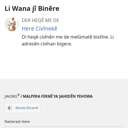
Li Wana jî Binêre
DER HEQÊ ME DE
Here Civînekê
Di heqê civînên me de melûmatê bistîne. Li
adresên civînan bigere.
®
JW.ORG
/ MALPERA FERMÎ YA ŞAHIDÊN YEHOWA
Moda Ekranê
Rasterast Here