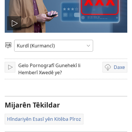
Play
video
Zimanekî
Hilbijêre
Gelo Pornografî Gunehekî li
Daxe
Lêde
Vebijarkên
Hemberî Xwedê ye?
daxistina
qeyden
vîdeo
Mijarên Têkildar
Hîndariyên Esasî yên Kitêba Pîroz