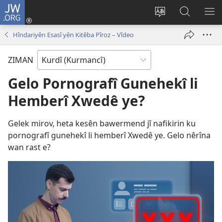
JW.ORG
Têkeve
(opens
Zimanê
Lêgerîna
ME
new
malperê
JW.ORG
NÎ
Hîndariyên Esasî yên Kitêba Pîroz – Vîdeo
window)
biguherîne
BI
ZIMAN
Gelo Pornografî Gunehekî li
Hemberî Xwedê ye?
Gelek mirov, heta kesên bawermend jî nafikirin ku
pornografî gunehekî li hemberî Xwedê ye. Gelo nêrîna
wan rast e?