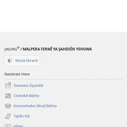
®
JW.ORG
/ MALPERA FERMÎ YA ŞAHIDÊN YEHOWA
Moda Ekranê
Rasterast Here
Daxwaza Ziyaretê
Civînekê Bibîne
(opens
new
Komcivîneke Sêrojî Bibîne
(opens
window)
new
Tiştên Nû
window)
Vîdeo