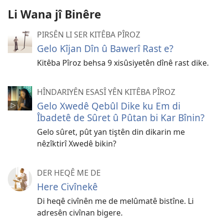
Li Wana jî Binêre
PIRSÊN LI SER KITÊBA PÎROZ
Gelo Kîjan Dîn û Bawerî Rast e?
Kitêba Pîroz behsa 9 xisûsiyetên dînê rast dike.
HÎNDARIYÊN ESASÎ YÊN KITÊBA PÎROZ
Gelo Xwedê Qebûl Dike ku Em di
Îbadetê de Sûret û Pûtan bi Kar Bînin?
Gelo sûret, pût yan tiştên din dikarin me
nêzîktirî Xwedê bikin?
DER HEQÊ ME DE
Here Civînekê
Di heqê civînên me de melûmatê bistîne. Li
adresên civînan bigere.