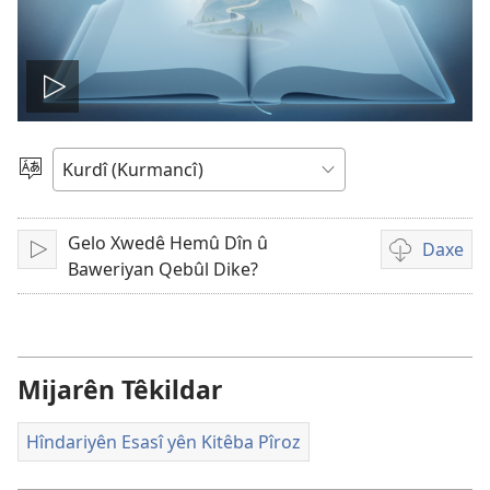
Play
video
Zimanekî
Hilbijêre
Gelo Xwedê Hemû Dîn û
Daxe
Lêde
Vebijarkên
Baweriyan Qebûl Dike?
daxistina
qeyden
vîdeo
Mijarên Têkildar
Hîndariyên Esasî yên Kitêba Pîroz