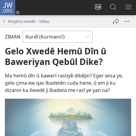
JW.ORG
Têkeve
(opens
Zimanê
Lêgerîna
ME
new
malperê
JW.ORG
NÎ
Mizgîna Xwedê – Vîdeo
window)
biguherîne
BI
ZIMAN
Gelo Xwedê Hemû Dîn û
Baweriyan Qebûl Dike?
Ma hemû dîn û bawerî rastiyê dibêjin? Eger wisa ye,
gelo çima ew qas îbadetên cuda hene, û em ji ku
dizanin ka Xwedê ji îbadeta me razî ye yan na?