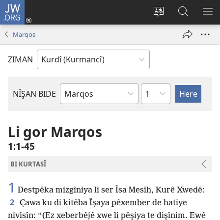
JW.ORG
Têkeve
(opens
Zimanê
Lêgerîna
ME
new
malperê
JW.ORG
NÎ
Marqos
window)
biguherîne
BI
ZIMAN
Beş
NÎŞAN BIDE
Bible
Book
Li gor Marqos
1:1-45
BI KURTASÎ
1
Destpêka mizgîniya li ser Îsa Mesîh, Kurê Xwedê:
2
Çawa ku di kitêba Îşaya pêxember de hatiye
nivîsîn: “(Ez xeberbêjê xwe li pêşiya te dişînim. Ewê