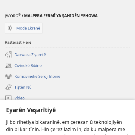
®
JW.ORG
/ MALPERA FERMÎ YA ŞAHIDÊN YEHOWA
Moda Ekranê
Rasterast Here
Daxwaza Ziyaretê
Civînekê Bibîne
(opens
new
Komcivîneke Sêrojî Bibîne
(opens
window)
new
Tiştên Nû
window)
Vîdeo
Eyarên Veşarîtiyê
Lêgerîna Malperê
Ji bo rihetiya bikaranînê, em çerezan û teknolojiyên
Bexşên Bidil
(opens
din bi kar tînin. Hin çerez lazim in, da ku malpera me
new