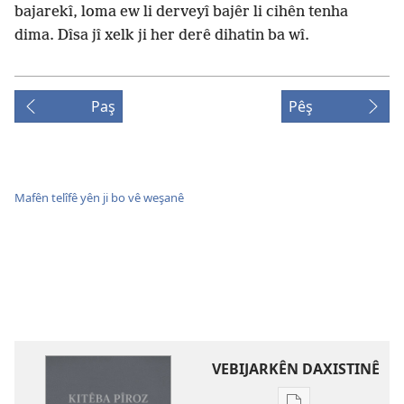
bajarekî, loma ew li derveyî bajêr li cihên tenha
dima. Dîsa jî xelk ji her derê dihatin ba wî.
Paş
Pêş
Mafên telîfê yên ji bo vê weşanê
VEBIJARKÊN DAXISTINÊ