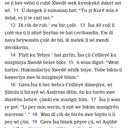
ve ji hev vebû û ruhê Xwedê wek kevokekê daket ser
11
wî.
Û dengek ji ezmanan hat: “Tu yî Kurê min ê
delal, ez ji te razî me.”
12
13
*
Di cih de ruh
ew bir çolê.
Îsa 40 rojî li
çolê ma û ji aliyê Şeytan ve hat ceribandin. Ew di
nava heywanên çolê de bû, lê melek li wî xwedî
derdiketin.
14
*
Piştî ku Yehya
hat girtin, Îsa çû Celîleyê ku
15
mizgîniya Xwedê belav bike
û wisa digot: “Wext
hatiye. Hukimdariya Xwedê nêzîk bûye. Tobe bikin û
baweriya xwe bi mizgîniyê bînin.”
16
Gava Îsa li ber behra Celîleyê dimeşiya, wî
Şîmûn û birayê wî Andreas dîtin, ên ku torên xwe
17
diavêtin behrê, çimkî ew masîgir bûn.
Îsa ji wan
re got: “Li pey min werin, û ezê we bikim masîgirên
18
*
mirovan
.”
Wan di cih de torên xwe hiştin û li
19
pey wî çûn.
Gava Îsa hinek pêşve çû, wî Aqûbê