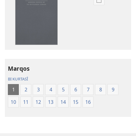
Vebijarkên
daxistina
weşanên
dîjîtal
Wergera
Dinyaya
Nû
ya
Nivîsarên
Marqos
Pîroz
(2023)
BI KURTASÎ
1
2
3
4
5
6
7
8
9
10
11
12
13
14
15
16