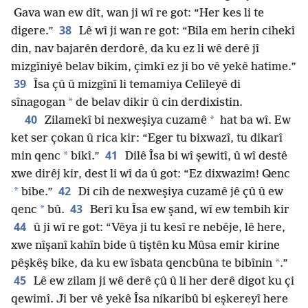
Gava wan ew dît, wan ji wî re got: “Her kes li te
38
digere.”
Lê wî ji wan re got: “Bila em herin cihekî
din, nav bajarên derdorê, da ku ez li wê derê jî
mizgîniyê belav bikim, çimkî ez ji bo vê yekê hatime.”
39
Îsa çû û mizgînî li temamiya Celîleyê di
*
sînagogan
de belav dikir û cin derdixistin.
40
*
Zilamekî bi nexweşiya cuzamê
hat ba wî. Ew
ket ser çokan û rica kir: “Eger tu bixwazî, tu dikarî
41
*
min qenc
bikî.”
Dilê Îsa bi wî şewitî, û wî destê
xwe dirêj kir, dest li wî da û got: “Ez dixwazim! Qenc
42
*
bibe.”
Di cih de nexweşiya cuzamê jê çû û ew
43
*
qenc
bû.
Berî ku Îsa ew şand, wî ew tembih kir
44
û ji wî re got: “Vêya ji tu kesî re nebêje, lê here,
xwe nîşanî kahîn bide û tiştên ku Mûsa emir kirine
*
pêşkêş bike, da ku ew îsbata qencbûna te bibînin
.”
45
Lê ew zilam ji wê derê çû û li her derê digot ku çi
qewimî. Ji ber vê yekê Îsa nikaribû bi eşkereyî here