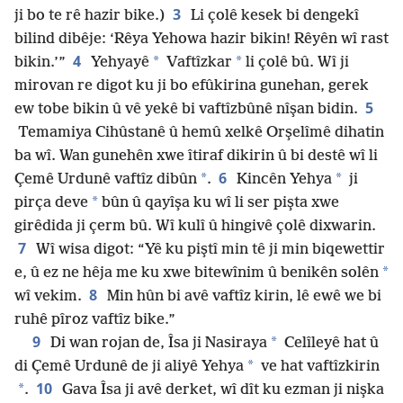
3
ji bo te rê hazir bike.)
Li çolê kesek bi dengekî
bilind dibêje: ‘Rêya Yehowa hazir bikin! Rêyên wî rast
4
*
*
bikin.’”
Yehyayê
Vaftîzkar
li çolê bû. Wî ji
mirovan re digot ku ji bo efûkirina gunehan, gerek
5
ew tobe bikin û vê yekê bi vaftîzbûnê nîşan bidin.
Temamiya Cihûstanê û hemû xelkê Orşelîmê dihatin
ba wî. Wan gunehên xwe îtiraf dikirin û bi destê wî li
6
*
*
Çemê Urdunê vaftîz dibûn
.
Kincên Yehya
ji
*
pirça deve
bûn û qayîşa ku wî li ser pişta xwe
girêdida ji çerm bû. Wî kulî û hingivê çolê dixwarin.
7
Wî wisa digot: “Yê ku piştî min tê ji min biqewettir
*
e, û ez ne hêja me ku xwe bitewînim û benikên solên
8
wî vekim.
Min hûn bi avê vaftîz kirin, lê ewê we bi
ruhê pîroz vaftîz bike.”
9
*
Di wan rojan de, Îsa ji Nasiraya
Celîleyê hat û
*
di Çemê Urdunê de ji aliyê Yehya
ve hat vaftîzkirin
10
*
.
Gava Îsa ji avê derket, wî dît ku ezman ji nişka