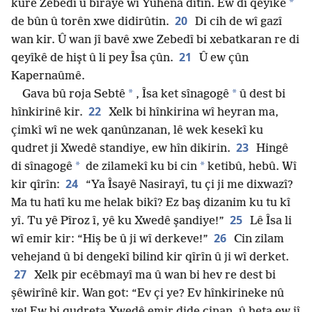
*
kurê Zebedî û birayê wî Yûhena dîtin. Ew di qeyîkê
20
de bûn û torên xwe didirûtin.
Di cih de wî gazî
wan kir. Û wan jî bavê xwe Zebedî bi xebatkaran re di
21
qeyîkê de hişt û li pey Îsa çûn.
Û ew çûn
Kapernaûmê.
*
*
Gava bû roja Sebtê
, Îsa ket sînagogê
û dest bi
22
hînkirinê kir.
Xelk bi hînkirina wî heyran ma,
çimkî wî ne wek qanûnzanan, lê wek kesekî ku
23
qudret ji Xwedê standiye, ew hîn dikirin.
Hingê
*
*
di sînagogê
de zilamekî ku bi cin
ketibû, hebû. Wî
24
kir qîrîn:
“Ya Îsayê Nasirayî, tu çi ji me dixwazî?
Ma tu hatî ku me helak bikî? Ez baş dizanim ku tu kî
25
yî. Tu yê Pîroz î, yê ku Xwedê şandiye!”
Lê Îsa li
26
wî emir kir: “Hiş be û ji wî derkeve!”
Cin zilam
vehejand û bi dengekî bilind kir qîrîn û ji wî derket.
27
Xelk pir ecêbmayî ma û wan bi hev re dest bi
şêwirînê kir. Wan got: “Ev çi ye? Ev hînkirineke nû
ye! Ew bi qudreta Xwedê emir dide cinan, û heta ew jî