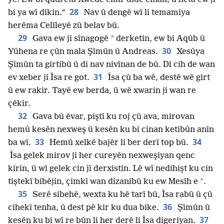
28
bi ya wî dikin.”
Nav û dengê wî li temamiya
herêma Celîleyê zû belav bû.
29
*
Gava ew ji sînagogê
derketin, ew bi Aqûb û
30
Yûhena re çûn mala Şîmûn û Andreas.
Xesûya
Şîmûn ta girtibû û di nav nivînan de bû. Di cih de wan
31
ev xeber ji Îsa re got.
Îsa çû ba wê, destê wê girt
û ew rakir. Tayê ew berda, û wê xwarin ji wan re
çêkir.
32
Gava bû êvar, piştî ku roj çû ava, mirovan
hemû kesên nexweş û kesên ku bi cinan ketibûn anîn
33
34
ba wî.
Hemû xelkê bajêr li ber derî top bû.
Îsa gelek mirov ji her cureyên nexweşiyan qenc
kirin, û wî gelek cin jî derxistin. Lê wî nedihişt ku cin
*
tiştekî bibêjin, çimkî wan dizanibû ku ew Mesîh e
.
35
Serê sibehê, wexta ku hê tarî bû, Îsa rabû û çû
36
cihekî tenha, û dest pê kir ku dua bike.
Şîmûn û
37
kesên ku bi wî re bûn li her derê li Îsa digeriyan.