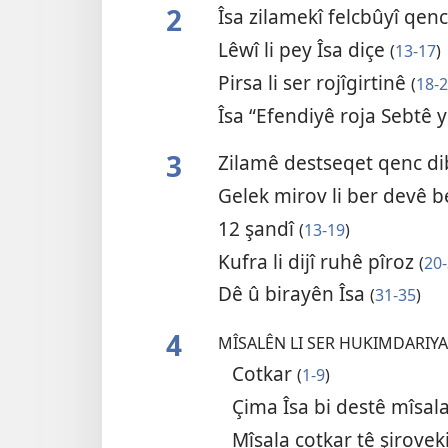
2
Îsa zilamekî felcbûyî qen
Lêwî li pey Îsa diçe
(
13-17
)
Pirsa li ser rojîgirtinê
(
18-
Îsa “Efendiyê roja Sebtê 
3
Zilamê destseqet qenc d
Gelek mirov li ber devê 
12 şandî
(
13-19
)
Kufra li dijî ruhê pîroz
(
20
Dê û birayên Îsa
(
31-35
)
4
MÎSALÊN LI SER HUKIMDARIYA
Cotkar
(
1-9
)
Çima Îsa bi destê mîsal
Mîsala cotkar tê şirovek