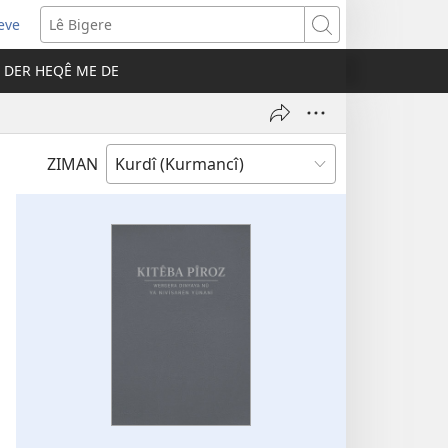
eve
pens
Lê
ew
Bigere
DER HEQÊ ME DE
ndow)
ZIMAN