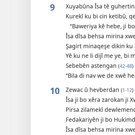
9
Xuyabûna Îsa tê guherti
Kurekî ku bi cin ketibû, 
“Baweriya kê hebe, ji b
Îsa dîsa behsa mirina xw
Şagirt minaqeşe dikin ku 
Yê ku ne li dijî me ye, bi
Sebebên astengan
(
42-48
)
“Bila di nav we de xwê h
10
Zewac û hevberdan
(
1-12
)
Îsa ji bo xêra zarokan ji
Pirsa zilamekî dewleme
Fedakariyên ji bo Hukim
Îsa dîsa behsa mirina xw