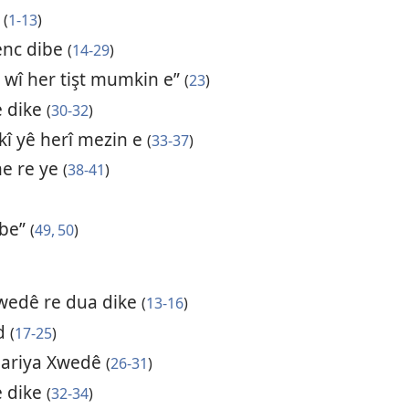
n
(
1-13
)
qenc dibe
(
14-29
)
o wî her tişt mumkin e”
(
23
)
e dike
(
30-32
)
kî yê herî mezin e
(
33-37
)
 me re ye
(
38-41
)
ebe”
(
49, 50
)
 Xwedê re dua dike
(
13-16
)
nd
(
17-25
)
dariya Xwedê
(
26-31
)
e dike
(
32-34
)