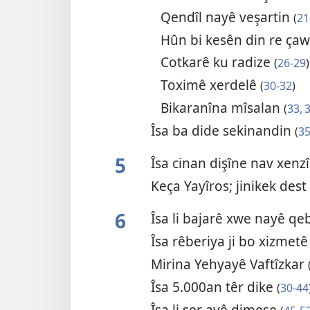
Qendîl nayê veşartin
(
21
Hûn bi kesên din re ça
Cotkarê ku radize
(
26-29
)
Toximê xerdelê
(
30-32
)
Bikaranîna mîsalan
(
33, 
Îsa ba dide sekinandin
(
35
5
Îsa cinan dişîne nav xenz
Keça Yayîros; jinikek dest
6
Îsa li bajarê xwe nayê qe
Îsa rêberiya ji bo xizme
Mirina Yehyayê Vaftîzkar
Îsa 5.000an têr dike
(
30-44
Îsa li ser avê dimeşe