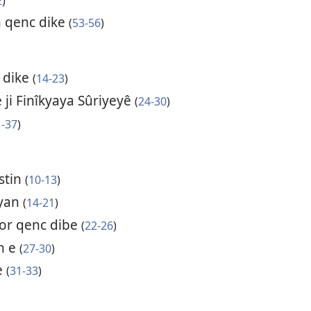
2
)
n qenc dike
(
53-56
)
s dike
(
14-23
)
 ji Finîkyaya Sûriyeyê
(
24-30
)
1-37
)
stin
(
10-13
)
iyan
(
14-21
)
kor qenc dibe
(
22-26
)
h e
(
27-30
)
e
(
31-33
)