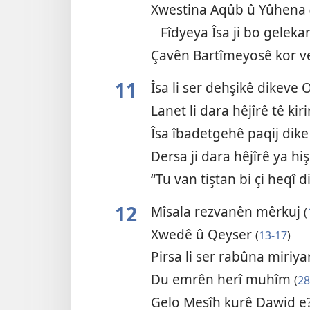
Xwestina Aqûb û Yûhena
Fîdyeya Îsa ji bo gelek
Çavên Bartîmeyosê kor v
11
Îsa li ser dehşikê dikeve
Lanet li dara hêjîrê tê kir
Îsa îbadetgehê paqij dik
Dersa ji dara hêjîrê ya hi
“Tu van tiştan bi çi heqî d
12
Mîsala rezvanên mêrkuj
(
Xwedê û Qeyser
(
13-17
)
Pirsa li ser rabûna miriy
Du emrên herî muhîm
(
28
Gelo Mesîh kurê Dawid e