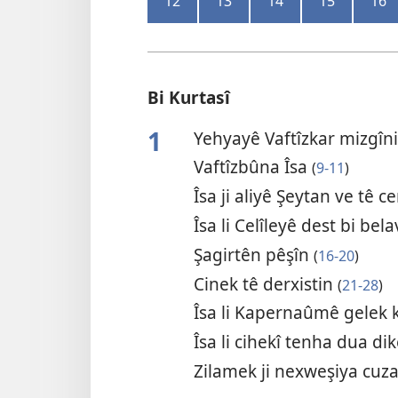
12
13
14
15
16
Bi Kurtasî
1
Yehyayê Vaftîzkar mizgîn
Vaftîzbûna Îsa
(
9-11
)
Îsa ji aliyê Şeytan ve tê 
Îsa li Celîleyê dest bi be
Şagirtên pêşîn
(
16-20
)
Cinek tê derxistin
(
21-28
)
Îsa li Kapernaûmê gelek 
Îsa li cihekî tenha dua di
Zilamek ji nexweşiya cu