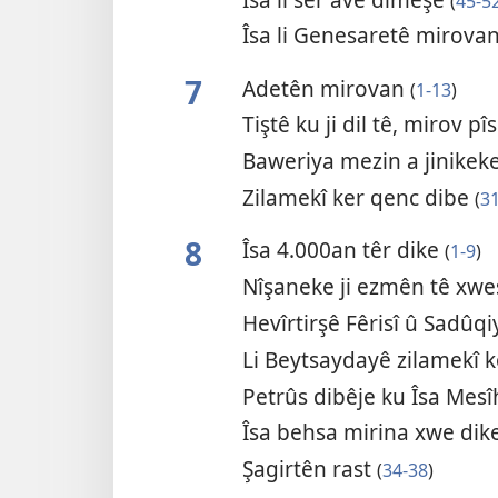
(
45-5
Îsa li Genesaretê mirova
7
Adetên mirovan
(
1-13
)
Tiştê ku ji dil tê, mirov pî
Baweriya mezin a jinikeke
Zilamekî ker qenc dibe
(
3
8
Îsa 4.000an têr dike
(
1-9
)
Nîşaneke ji ezmên tê xwe
Hevîrtirşê Fêrisî û Sadûq
Li Beytsaydayê zilamekî 
Petrûs dibêje ku Îsa Mesî
Îsa behsa mirina xwe dik
Şagirtên rast
(
34-38
)