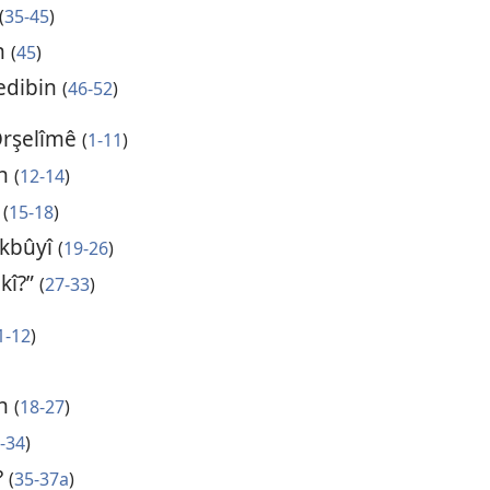
(
35-45
)
an
(
45
)
edibin
(
46-52
)
 Orşelîmê
(
1-11
)
in
(
12-14
)
e
(
15-18
)
şkbûyî
(
19-26
)
ikî?”
(
27-33
)
1-12
)
an
(
18-27
)
-34
)
?
(
35-37a
)