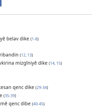
iyê belav dike
(
1-8
)
ceribandin
(
12, 13
)
lavkirina mizgîniyê dike
(
14, 15
)
kesan qenc dike
(
29-34
)
ke
(
35-39
)
zamê qenc dibe
(
40-45
)