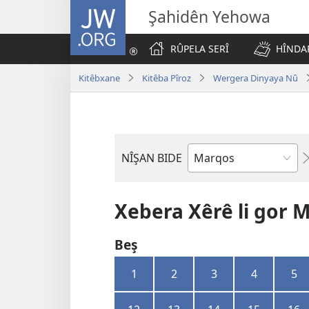
JW.ORG
Şahidên Yehowa
RÛPELA SERÎ
HÎNDAR
Kitêbxane
Kitêba Pîroz
Wergera Dinyaya Nû
NÎŞAN BIDE
Bible
Book
Xebera Xêrê li gor 
Beş
1
2
3
4
5