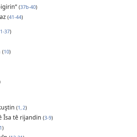
igirin”
(
37b-40
)
gaz
(
41-44
)
1-37
)
n
(
10
)
)
kuştin
(
1, 2
)
 Îsa tê rijandin
(
3-9
)
1
)