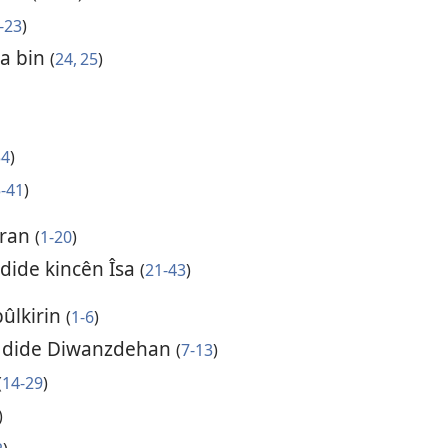
-23
)
wa bin
(
24, 25
)
34
)
-41
)
îran
(
1-20
)
 dide kincên Îsa
(
21-43
)
bûlkirin
(
1-6
)
tê dide Diwanzdehan
(
7-13
)
(
14-29
)
)