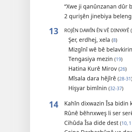
“Xwe ji qanûnzanan dûr b
2 qurişên jinebiya belen
13
ROJÊN DAWÎN ÊN VÊ DINYAYÊ (
Şer, erdhej, xela
(
8
)
Mizgînî wê bê belavkiri
Tengasiya mezin
(
19
)
Hatina Kurê Mirov
(
26
)
Mîsala dara hêjîrê
(
28-31
Hişyar bimînin
(
32-37
)
14
Kahîn dixwazin Îsa bidin 
Rûnê bêhnxweş li ser serê
Cihûda Îsa dide dest
(
10, 1