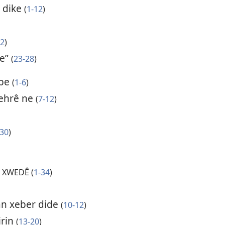
c dike
(
1-12
)
22
)
ye”
(
23-28
)
ibe
(
1-6
)
behrê ne
(
7-12
)
-30
)
 XWEDÊ (
1-34
)
an xeber dide
(
10-12
)
irin
(
13-20
)