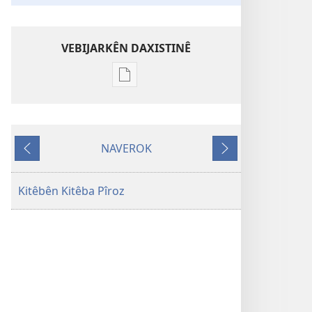
VEBIJARKÊN DAXISTINÊ
Vebijarkên
daxistina
weşanên
dîjîtal
NAVEROK
Wergera
Paş
Pêş
Dinyaya
Nû
Kitêbên Kitêba Pîroz
ya
Nivîsarên
Pîroz
(2023)