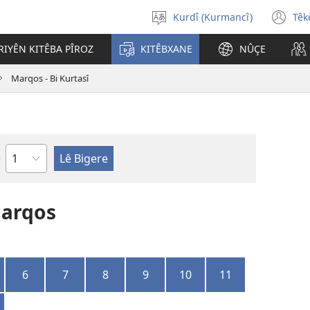
Kurdî (Kurmancî)
Têk
Zimanekî
(o
hilbijêre
n
IYÊN KITÊBA PÎROZ
KITÊBXANE
NÛÇE
wi
Marqos - Bi Kurtasî
Beş
Marqos
6
7
8
9
10
11