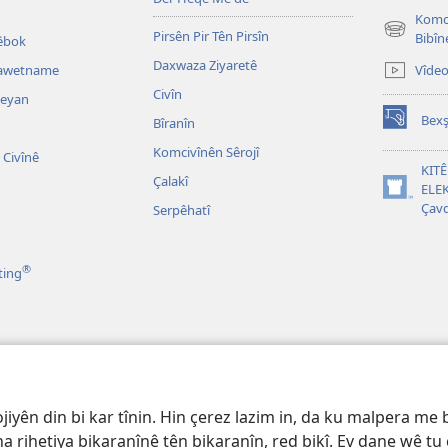
Komci
Pirsên Pir Tên Pirsîn
(opens
Bibîn
têbok
new
Daxwaza Ziyaretê
Vîde
Dawetname
window)
Civîn
leyan
Bexş
Bîranîn
(opens
new
Komcivînên Sêrojî
Civînê
window)
KIT
Çalakî
ELEK
(opens
Çavd
Serpêhatî
new
window)
®
ting
 ên Dramatîk ên
jiyên din bi kar tînin. Hin çerez lazim in, da ku malpera me b
ina rihetiya bikaranînê tên bikaranîn, red bikî. Ev dane wê tu