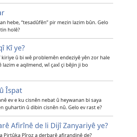
ar
jiyan hebe, “tesadûfên” pir mezin lazim bûn. Gelo
tin holê?
î Kî ye?
 kiriye û bi wê problemên endeziyê yên zor hale
nê lazim e aqilmend, wî çaxî çi bêjin ji bo
û Îspat
anê ev e ku cisnên nebat û heywanan bi saya
 guhartin û dibin cisnên nû. Gelo ev rast e?
ê Afirînê de li Dijî Zanyariyê ye?
a Pirtûka Pîroz a derbarê afirandinê de?