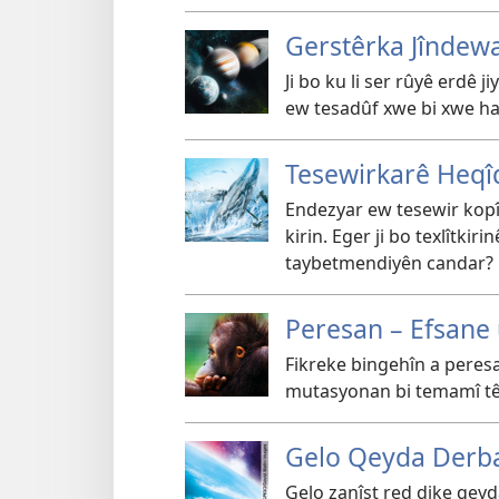
Gerstêrka Jîndew
Ji bo ku li ser rûyê erdê 
ew tesadûf xwe bi xwe ha
Tesewirkarê Heqîq
Endezyar ew tesewir kopî
kirin. Eger ji bo texlîtkiri
taybetmendiyên candar?
Peresan – Efsane 
Fikreke bingehîn a peres
mutasyonan bi temamî tên
Gelo Qeyda Derbar
Gelo zanîst red dike qeyd