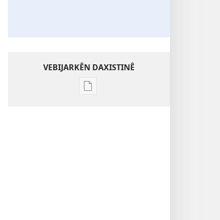
VEBIJARKÊN DAXISTINÊ
Vebijarkên
daxistina
weşanên
dîjîtal
Jiyanê
Çawa
Dest
pê
Kir?