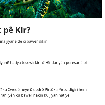
 pê Kir?
na jiyanê de çi bawer dikin.
iyanê hatiya tesewirkirin? Hîndariyên peresanê bi
î ku Xwedê heye û qedrê Pirtûka Pîroz digirî hem
yaran, yên ku bawer nakin ku jiyan hatiye