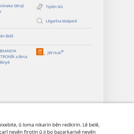
new
vîneke Sêrojî
Tiştên Nû
window)
e
o
Lêgerîna Malperê
ên Bidil
ÊBXANEYA
®
JW Hub
(opens
TRONÎK a Birca
new
êriyê
window)
ixebite, û loma nikarin bên redkirin. Lê belê,
 carî neyên firotin û ji bo bazarkariyê neyên