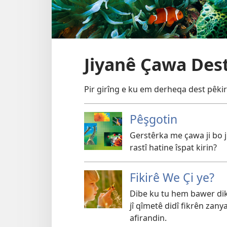
Jiyanê Çawa Dest
Pir girîng e ku em derheqa dest pêkiri
Pêşgotin
Gerstêrka me çawa ji bo j
rastî hatine îspat kirin?
Fikirê We Çi ye?
Dibe ku tu hem bawer dik
jî qîmetê didî fikrên zan
afirandin.