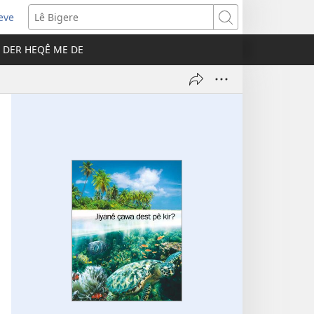
eve
pens
Lê
ew
Bigere
DER HEQÊ ME DE
ndow)