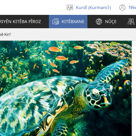
Kurdî (Kurmancî)
Têk
Zimanekî
(o
hilbijêre
n
IYÊN KITÊBA PÎROZ
KITÊBXANE
NÛÇE
wi
ê Kir?