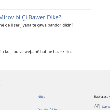
 Mirov bi Çi Bawer Dike?
ê de li ser jiyana te çawa bandor dikin?
n ku ji bo vê weþanê hatine hazirkirin.
A
Nûçe
Rasterast 
Daxwa
Der Heqê Me de