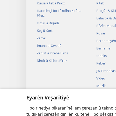
Kursa Kitêba Pîroz
Kitêb
Hacetên ji bo Lêkolîna Kitêba
Broşûr & Ki
Pîroz
Belavok & 
Hizûr û Dilşadî
Rêzên Meqa
Keç û Xort
Kovar
Zarok
Bernameyên 
Îmana bi Xwedê
Bername
Zanist û Kitêba Pîroz
Îndeks
Dîrok û Kitêba Pîroz
Rêberî
JW Broadcas
Vîdeo
Muzîk
Piyes
Eyarên Veşarîtiyê
Qeydên Deng
Kitêba Pîroz
Ji bo rihetiya bikaranînê, em çerezan û teknolo
tu dikarî çerezên din, ên ku tenê ji bo pêşxist