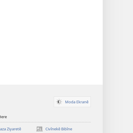
Moda Ekranê
Here
za Ziyaretê
Civînekê Bibîne
(opens