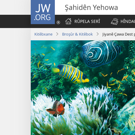
JW.ORG
Şahidên Yehowa
RÛPELA SERÎ
HÎNDAR
Kitêbxane
Broşûr & Kitêbok
Jiyanê Çawa Dest p