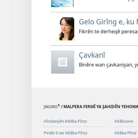
Gelo Girîng e, ku
Fikrên te derheqê peresan
Çavkanî
Binêre wan çavkaniyan, yê
®
JW.ORG
/ MALPERA FERMÎ YA ŞAHIDÊN YEHOW
Hîndariyên Kitêba Pîroz
Kitêbxane
Pirsên li ser Kitêba Pîroz
Kitêba Pîroz