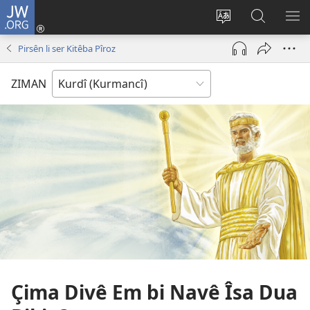
JW.ORG
Têkeve
(opens
Zimanê
Lêgerîna
ME
new
malperê
JW.ORG
NÎ
Pirsên li ser Kitêba Pîroz
window)
biguherîne
BI
ZIMAN
Çima Divê Em bi Navê Îsa Dua