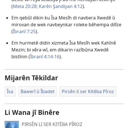
(
Meta 20:28;
Karên Şandiyan 4:12
).
Em qebûl dikin ku Îsa Mesîh di navbera Xwedê û
mirovan de wek navbeynkar roleke bêhempa dilîze
(
Îbranî 7:25
).
Em hurmetê didin xizmeta Îsa Mesîh wek Kahînê
Mezin; bi xêra wî, em dikarin razîbûna Xwedê
bistînin (
Îbranî 4:14-16
).
Mijarên Têkildar
Îsa
Bawerî û Îbadet
Pirsên li ser Kitêba Pîroz
Li Wana jî Binêre
PIRSÊN LI SER KITÊBA PÎROZ