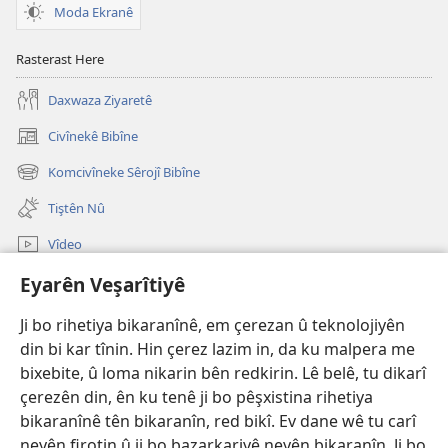
Moda Ekranê
Rasterast Here
Daxwaza Ziyaretê
Civînekê Bibîne
(opens
new
Komcivîneke Sêrojî Bibîne
(opens
window)
new
Tiştên Nû
window)
Vîdeo
Lêgerîna Malperê
Eyarên Veşarîtiyê
Ji bo rihetiya bikaranînê, em çerezan û teknolojiyên
Bexşên Bidil
(opens
din bi kar tînin. Hin çerez lazim in, da ku malpera me
new
bixebite, û loma nikarin bên redkirin. Lê belê, tu dikarî
window)
KITÊBXANEYA ELEKTRONÎK a Birca Çavdêriyê
(opens
çerezên din, ên ku tenê ji bo pêşxistina rihetiya
new
bikaranînê tên bikaranîn, red bikî. Ev dane wê tu carî
®
JW Hub
window)
(opens
neyên firotin û ji bo bazarkariyê neyên bikaranîn. Ji bo