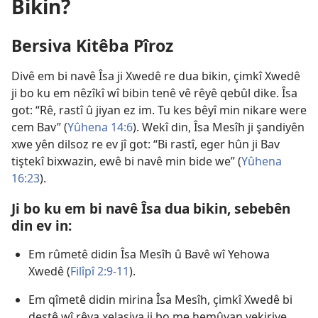
Bikin?
Bersiva Kitêba Pîroz
Divê em bi navê Îsa ji Xwedê re dua bikin, çimkî Xwedê
ji bo ku em nêzîkî wî bibin tenê vê rêyê qebûl dike. Îsa
got: “Rê, rastî û jiyan ez im. Tu kes bêyî min nikare were
cem Bav” (
Yûhena 14:6
). Wekî din, Îsa Mesîh ji şandiyên
xwe yên dilsoz re ev jî got: “Bi rastî, eger hûn ji Bav
tiştekî bixwazin, ewê bi navê min bide we” (
Yûhena
16:23
).
Ji bo ku em bi navê Îsa dua bikin, sebebên
din ev in:
Em rûmetê didin Îsa Mesîh û Bavê wî Yehowa
Xwedê (
Filîpî 2:9-11
).
Em qîmetê didin mirina Îsa Mesîh, çimkî Xwedê bi
destê wî rêya xelasiya ji bo me hemûyan vekiriye