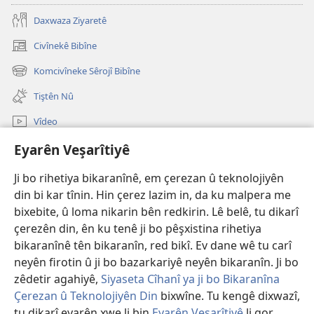
Daxwaza Ziyaretê
Civînekê Bibîne
(opens
new
Komcivîneke Sêrojî Bibîne
(opens
window)
new
Tiştên Nû
window)
Vîdeo
Lêgerîna Malperê
Eyarên Veşarîtiyê
Ji bo rihetiya bikaranînê, em çerezan û teknolojiyên
Bexşên Bidil
(opens
din bi kar tînin. Hin çerez lazim in, da ku malpera me
new
bixebite, û loma nikarin bên redkirin. Lê belê, tu dikarî
window)
KITÊBXANEYA ELEKTRONÎK a Birca Çavdêriyê
(opens
çerezên din, ên ku tenê ji bo pêşxistina rihetiya
new
bikaranînê tên bikaranîn, red bikî. Ev dane wê tu carî
®
JW Hub
window)
(opens
neyên firotin û ji bo bazarkariyê neyên bikaranîn. Ji bo
new
zêdetir agahiyê,
Siyaseta Cîhanî ya ji bo Bikaranîna
window)
Çerezan û Teknolojiyên Din
bixwîne. Tu kengê dixwazî,
tu dikarî eyarên xwe li bin
Eyarên Veşarîtiyê
li gor