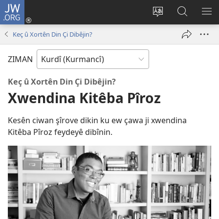
JW.ORG
Têkeve
(opens
Zimanê
Lêgerîna
ME
new
malperê
JW.ORG
NÎ
Keç û Xortên Din Çi Dibêjin?
window)
biguherîne
BI
ZIMAN
Keç û Xortên Din Çi Dibêjin?
Xwendina Kitêba Pîroz
Kesên ciwan şîrove dikin ku ew çawa ji xwendina
Kitêba Pîroz feydeyê dibînin.