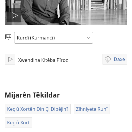
Play
video
Zimanekî
Hilbijêre
Daxe
Xwendina Kitêba Pîroz
Lêde
Vebijarkên
daxistina
qeyden
vîdeo
Mijarên Têkildar
Keç û Xortên Din Çi Dibêjin?
Zîhniyeta Ruhî
Keç û Xort