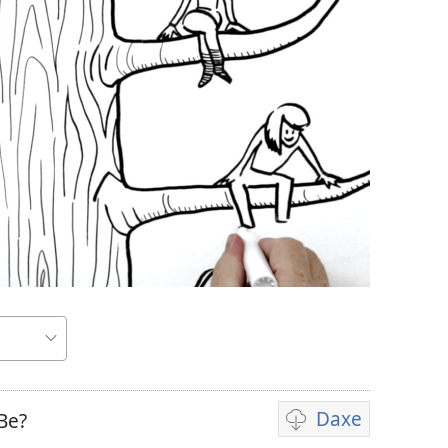
Daxe
Be?
Vebijarkên