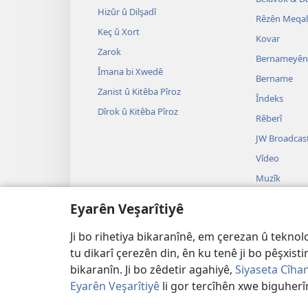
Hizûr û Dilşadî
Rêzên Meqa
Keç û Xort
Kovar
Zarok
Bernameyên 
Îmana bi Xwedê
Bername
Zanist û Kitêba Pîroz
Îndeks
Dîrok û Kitêba Pîroz
Rêberî
JW Broadcas
Vîdeo
Muzîk
Piyes
Eyarên Veşarîtiyê
Qeydên Deng
Kitêba Pîroz
Ji bo rihetiya bikaranînê, em çerezan û teknolo
tu dikarî çerezên din, ên ku tenê ji bo pêşxist
bikaranîn. Ji bo zêdetir agahiyê,
Siyaseta Cîhan
Eyarên Veşarîtiyê
li gor tercîhên xwe biguherîn
Copyright
© 2026 Watch Tower