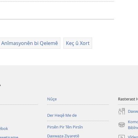
daxistina
qeyden
vîdeo
Anîmasyonên bi Qelemê
Keç û Xort
A
Nûçe
Rasterast 
Daxwa
Der Heqê Me de
Komci
Pirsên Pir Tên Pirsîn
(opens
Bibîn
têbok
new
Daxwaza Ziyaretê
Vîde
Dawetname