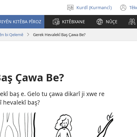
Kurdî (Kurmancî)
Têk
Zimanekî
(o
hilbijêre
n
IYÊN KITÊBA PÎROZ
KITÊBXANE
NÛÇE
wi
ên bi Qelemê
Gerek Hevalekî Baş Çawa Be?
Baş Çawa Be?
ekî baş e. Gelo tu çawa dikarî ji xwe re
î hevalekî baş?