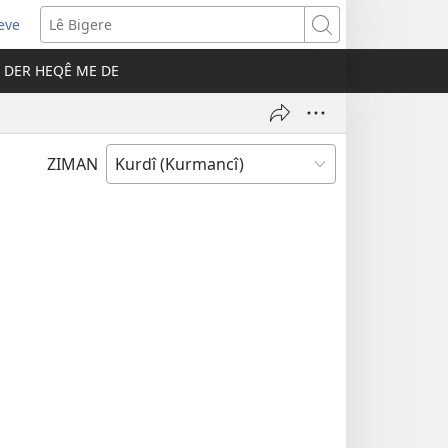
eve
pens
Lê
ew
Bigere
DER HEQÊ ME DE
ndow)
ZIMAN