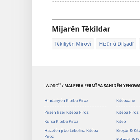
Mijarên Têkildar
Têkiliyên Mirovî
Hizûr û Dilşadî
®
JW.ORG
/ MALPERA FERMÎ YA ŞAHIDÊN YEHOW
Hîndariyên Kitêba Pîroz
Kitêbxane
Pirsên li ser Kitêba Pîroz
Kitêba Pîroz
Kursa Kitêba Pîroz
Kitêb
Hacetên ji bo Lêkolîna Kitêba
Broşûr & Ki
Pîroz
Belavok & 