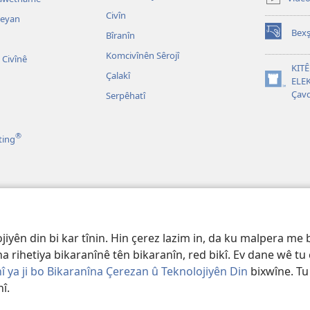
window)
Civîn
leyan
Bexş
Bîranîn
(opens
new
Komcivînên Sêrojî
Civînê
window)
KIT
Çalakî
ELEK
(opens
Çavd
Serpêhatî
new
window)
®
ting
 ên Dramatîk ên
jiyên din bi kar tînin. Hin çerez lazim in, da ku malpera me b
ina rihetiya bikaranînê tên bikaranîn, red bikî. Ev dane wê tu
î ya ji bo Bikaranîna Çerezan û Teknolojiyên Din
bixwîne. Tu 
î.
 Bible and Tract Society of PA.
MERCÊN BIKARANÎNÊ
|
SIYASETA TAYBET