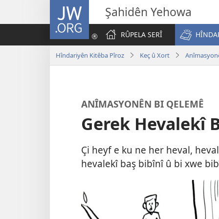
JW.ORG
Şahidên Yehowa
RÛPELA SERÎ
HÎNDAR
Hîndariyên Kitêba Pîroz
Keç û Xort
Anîmasyon
ANÎMASYONÊN BI QELEMÊ
Gerek Hevalekî 
Çi heyf e ku ne her heval, heval
hevalekî baş bibînî û bi xwe bib