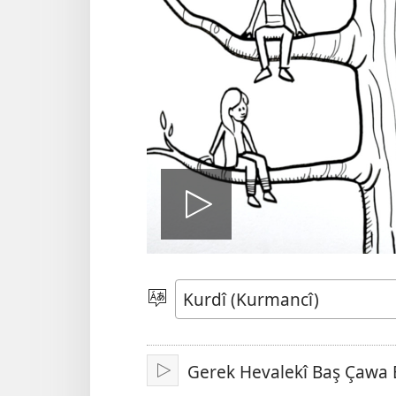
Play
video
Zimanekî
Hilbijêre
Gerek Hevalekî Baş Çawa 
Lêde