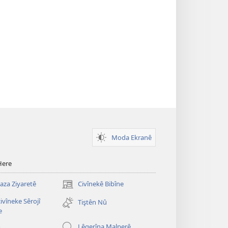
Moda Ekranê
Here
za Ziyaretê
Civînekê Bibîne
(opens
new
vîneke Sêrojî
Tiştên Nû
window)
e
o
Lêgerîna Malperê