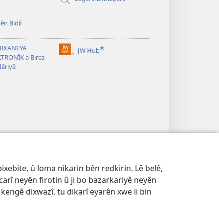
ên Bidil
ÊBXANEYA
®
JW Hub
(opens
TRONÎK a Birca
new
êriyê
window)
ixebite, û loma nikarin bên redkirin. Lê belê,
 carî neyên firotin û ji bo bazarkariyê neyên
kengê dixwazî, tu dikarî eyarên xwe li bin
ÎTIYÊ
|
EYARÊN VEŞARÎTIYÊ