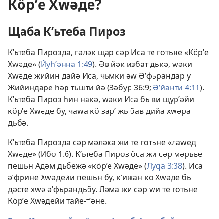
Кӧрʹе Хԝәде?
Щаба Кʹьтеба Пироз
Кʹьтеба Пирозда, гәләк щар сәр Иса те готьне «Кӧрʹе
Хԝәде» (
Йуһʹәнна 1:49
). Әв йәк избат дькә, ԝәки
Хԝәде жийин дайә Иса, чьмки әԝ Әʹфьрандар у
Жийиндаре һәр тьшти йә (
Зәбур 36:9;
Әʹйанти 4:11
).
Кʹьтеба Пироз һин накә, ԝәки Иса бь ви щурʹәйи
кӧрʹе Хԝәде бу, чаԝа кӧ зарʹ жь бав дийа хԝәра
дьбә.
Кʹьтеба Пирозда сәр мәләка жи те готьне «лаԝед
Хԝәде» (
Ибо 1:6
). Кʹьтеба Пироз ӧса жи сәр мәрьве
пешьн Адәм дьбежә «кӧрʹе Хԝәде» (
Луԛа 3:38
). Иса
әʹфрине Хԝәдейи пешьн бу, кʹижан кӧ Хԝәде бь
дәсте хԝә әʹфьрандьбу. Ләма жи сәр ԝи те готьне
Кӧрʹе Хԝәдейи тайе-тʹәне.