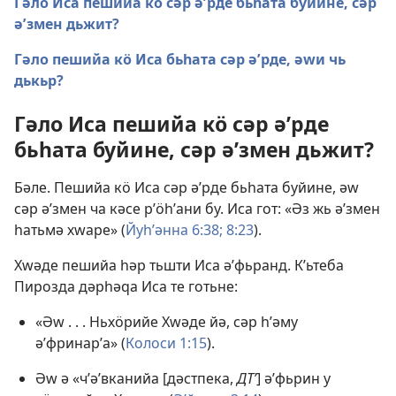
Гәло Иса пешийа кӧ сәр әʹрде бьһата буйине, сәр
әʹзмен дьжит?
Гәло пешийа кӧ Иса бьһата сәр әʹрде, әԝи чь
дькьр?
Гәло Иса пешийа кӧ сәр әʹрде
бьһата буйине, сәр әʹзмен дьжит?
Бәле. Пешийа кӧ Иса сәр әʹрде бьһата буйине, әԝ
сәр әʹзмен ча кәсе рʹӧһʹани бу. Иса гот: «Әз жь әʹзмен
һатьмә хԝаре» (
Йуһʹәнна 6:38;
8:23
).
Хԝәде пешийа һәр тьшти Иса әʹфьранд. Кʹьтеба
Пирозда дәрһәԛа Иса те готьне:
«Әԝ . . . Ньхӧрийе Хԝәде йә, сәр һʹәму
әʹфринарʹа» (
Колоси 1:15
).
Әԝ ә «чʹәʹвканийа [дәстпека,
ДТʹ
] әʹфьрин у