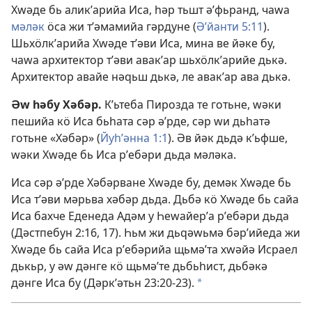
Хԝәде бь аликʹарийа Иса, һәр тьшт әʹфьранд, чаԝа
мәләк
ӧса жи тʹәмамийа гәрдуне (
Әʹйанти 5:11
).
Шьхӧлкʹарийа Хԝәде тʹәви Иса, мина ве йәке бу,
чаԝа архитектор тʹәви авакʹар шьхӧлкʹарийе дькә.
Архитектор авайе нәԛьш дькә, ле авакʹар ава дькә.
Әԝ һәбу Хәбәр.
Кʹьтеба Пирозда те готьне, ԝәки
пешийа кӧ Иса бьһата сәр әʹрде, сәр ԝи дьһатә
готьне «Хәбәр» (
Йуһʹәнна 1:1
). Әв йәк дьдә кʹьфше,
ԝәки Хԝәде бь Иса рʹебәри дьда мәләка.
Иса сәр әʹрде Хәбәрване Хԝәде бу, демәк Хԝәде бь
Иса тʹәви мәрьва хәбәр дьда. Дьбә кӧ Хԝәде бь сайа
Иса бахче Еденеда Адәм у Һеԝайерʹа рʹебәри дьда
(
Дәстпебун 2:16, 17
). Һьм жи дьԛәԝьмә бәрʹийеда жи
Хԝәде бь сайа Иса рʹебәрийа щьмәʹта хԝәйә Исраел
дькьр, у әԝ дәнге кӧ щьмәʹте дьбьһист, дьбәкә
дәнге Иса бу (
Дәркʹәтьн 23:20-23
).
a