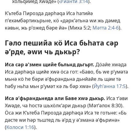
хӧльԛийед Хԝәде» (
Әʹйанти 3:14
).
Кʹьтеба Пирозда дәрһәԛа Иса һатийә
пʹехәмбәртикьрьне, кӧ «дәркʹәтьна ԝи жь дәмед
кәвьн, жь рʹожед бәре йә» (
Миха 5:2;
Мәтта 2:4-6
).
Гәло пешийа кӧ Иса бьһата сәр
әʹрде, әԝи чь дькьр?
Иса сәр әʹзмен щийе бьльнд дьгьрт.
Дӧайе хԝәда
Иса дәрһәԛа щийе хԝә ӧса гот: «Баво, бь ԝе рʹумәта
мьнә кӧ һе бәри әʹфьрандьна дьнйайе ль щәм тә
һәбу ньһа мьн рʹумәт кә ль бәр хԝә» (
Йуһʹәнна 17:5
).
Иса әʹфьрандьнеда али Баве хԝә дькьр.
Иса тʹәви
Хԝәде, ча һостә шьхӧлкʹари дькьр (
Мәтʹәлок 8:30
).
Ӧса жи Кʹьтеба Пирозда дәрһәԛа Иса те готьне: «Бь
дәсте ԝи һәр тьштед ль әʹрд у әʹзмана әʹфьринә»
(
Колоси 1:16
).