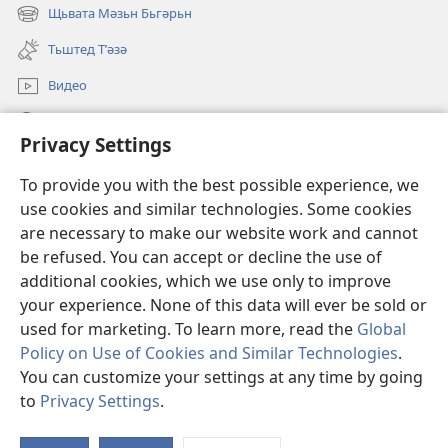
new
Щьвата Мәзьн Бьгәрьн
(opens
window)
new
Тьштед Тʹәзә
window)
Видео
Легәрин
Privacy Settings
Qöрбанкьрьн
(opens
To provide you with the best possible experience, we
new
use cookies and similar technologies. Some cookies
window)
КʹЬТЕБХАНӘЙА ОНЛАЙН йа Бьрща Qәрәwьлийе
are necessary to make our website work and cannot
(opens
be refused. You can accept or decline the use of
new
®
JW Hub
window)
additional cookies, which we use only to improve
(opens
new
your experience. None of this data will ever be sold or
window)
used for marketing. To learn more, read the
Global
Policy on Use of Cookies and Similar Technologies
.
You can customize your settings at any time by going
Copyright
© 2026 Watch Tower Bible and Tract Society of Pennsylvania.
QӘЙДЕ ХӘБАТАНДЬНЕ
|
ПОЛИТИКА КОНФИДЕНСИЙАЛИЙЕ
|
to
Privacy Settings
.
PRIVACY SETTINGS