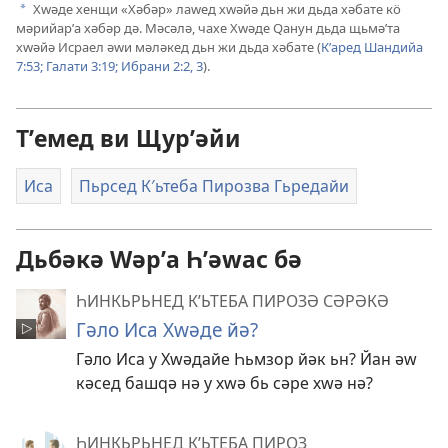
Хԝәде хенщи «Хәбәр» лаԝед хԝәйә дьн жи дьда хәбате кӧ
a
мәрийарʹа хәбәр дә. Мәсәлә, чахе Хԝәде Ԛанун дьда щьмәʹта
хԝәйә Исраел әԝи мәләкед дьн жи дьда хәбате (
Кʹаред Шандийа
7:53;
Галати 3:19;
Ибрани 2:2, 3
).
Тʹемед ви Щурʹәйи
Иса
Пьрсед К′ьтеба Пирозва Гьредайи
Дьбәкә Wәрʹа Һʹәwас бә
ҺИНКЬРЬНЕД КʹЬТЕБА ПИРОЗӘ СӘРӘКӘ
Гәло Иса Хԝәде йә?
Гәло Иса у Хԝәдайе Һьмзор йәк ьн? Йан әԝ
кәсед башԛә нә у хԝә бь сәре хԝә нә?
ҺИНКЬРЬНЕД КʹЬТЕБА ПИРОЗ