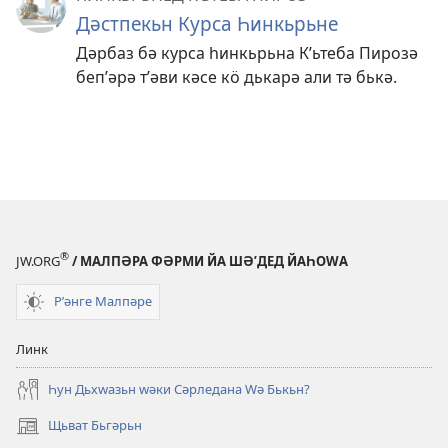
Дәстпекьн Курса Һинкьрьне
Дәрбаз бә курса һинкьрьна Кʹьтеба Пирозә
бепʹәрә тʹәви кәсе кӧ дькарә али тә бькә.
®
JW.ORG
/ МАЛПӘРА ФӘРМИ ЙА ШӘʹДЕД ЙАҺОWА
Рʹәнге Малпәре
Линк
Һун Дьхԝазьн ԝәки Сәрледана Ԝә Бькьн?
Щьват Бьгәрьн
(opens