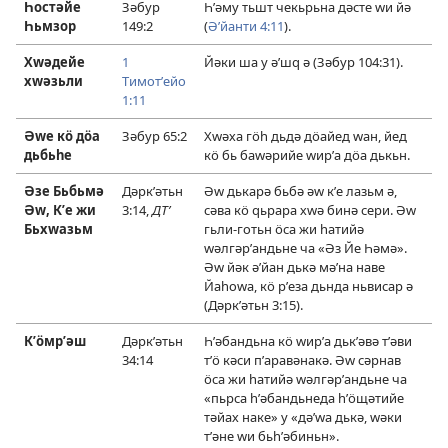
Һостәйе
Зәбур
Һʹәму тьшт чекьрьна дәсте ԝи йә
Һьмзор
149:2
(
Әʹйанти 4:11
).
Хԝәдейе
1
Йәки ша у әʹшԛ ә (
Зәбур 104:31
).
хԝәзьли
Тимотʹейо
1:11
Әԝе кӧ дӧа
Зәбур 65:2
Хԝәха гӧһ дьдә дӧайед ԝан, йед
дьбьһе
кӧ бь баԝәрийе ԝирʹа дӧа дькьн.
Әзе Бьбьмә
Дәркʹәтьн
Әԝ дькарә бьбә әԝ кʹе лазьм ә,
Әԝ, Кʹе жи
3:14
,
ДТʹ
сәва кӧ ԛьрара хԝә бинә сери. Әԝ
Бьхԝазьм
гьли-готьн ӧса жи һатийә
ԝәлгәрʹандьне ча «Әз Йе Һәмә».
Әԝ йәк әʹйан дькә мәʹна наве
Йаһоԝа, кӧ рʹеза дьнда ньвисар ә
(
Дәркʹәтьн 3:15
).
Кʹӧмрʹәш
Дәркʹәтьн
Һʹәбандьна кӧ ԝирʹа дькʹәвә тʹәви
34:14
тʹӧ кәси пʹаравәнакә. Әԝ сәрнав
ӧса жи һатийә ԝәлгәрʹандьне ча
«пьрса һʹәбандьнеда һʹӧщәтийе
тәйах наке» у «дәʹԝа дькә, ԝәки
тʹәне ԝи бьһʹәбиньн».