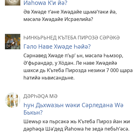
Йаһоԝа Кʹи йә?
Әв Хԝәде тʹәне Хԝәдайе щьмәʹтәки йә,
мәсәлә Хԝәдайе Исраелийа?
ҺИНКЬРЬНЕД КʹЬТЕБА ПИРОЗӘ СӘРӘКӘ
Гәло Наве Хwәде Һәйә?
Сәрнавед Хwәде пʹьрʹ ьн, мәсәлә Һьмзор,
Әʹфьрандар, у Хöдан. Ле наве Хwәдейә
шәхси дь Кʹьтеба Пирозда незики 7 000 щара
һатийә ньвисандьне.
ДӘРҺӘԚА МӘ
Һун Дьхԝазьн ԝәки Сәрледана Ԝә
Бькьн?
Шеԝьр кә пьрсәкә жь Кʹьтеба Пироз йан жи
дәрһәԛа Шәʹдед Йаһоԝа һе зедә пебьһʹәсә.