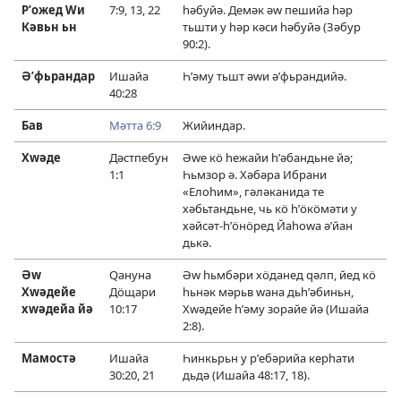
Рʹожед Ԝи
7:9,
13,
22
һәбуйә. Демәк әԝ пешийа һәр
Кәвьн ьн
тьшти у һәр кәси һәбуйә (
Зәбур
90:2
).
Әʹфьрандар
Ишайа
Һʹәму тьшт әԝи әʹфьрандийә.
40:28
Бав
Мәтта 6:9
Жийиндар.
Хԝәде
Дәстпебун
Әԝе кӧ һежайи һʹәбандьне йә;
1:1
Һьмзор ә. Хәбәра Ибрани
«Елоһим», гәләканида те
хәбьтандьне, чь кӧ һʹӧкӧмәти у
хәйсәт-һʹӧнӧред Йаһоԝа әʹйан
дькә.
Әԝ
Ԛануна
Әԝ һьмбәри хӧданед ԛәлп, йед кӧ
Хԝәдейе
Дӧщари
һьнәк мәрьв ԝана дьһʹәбиньн,
хԝәдейа йә
10:17
Хԝәдейе һʹәму зорайе йә (
Ишайа
2:8
).
Мамостә
Ишайа
Һинкьрьн у рʹебәрийа керһати
30:20, 21
дьдә (
Ишайа 48:17, 18
).