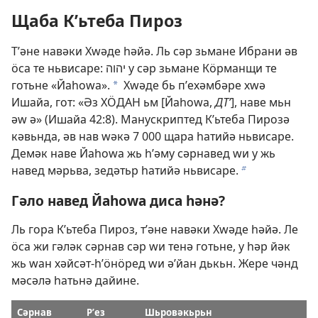
Щаба Кʹьтеба Пироз
Тʹәне навәки Хԝәде һәйә. Ль сәр зьмане Ибрани әв
ӧса те ньвисаре: יהוה у сәр зьмане Кӧрманщи те
готьне «Йаһоԝа».
Хԝәде бь пʹехәмбәре хԝә
a
Ишайа, гот: «Әз ХӦДАН ьм [Йаһоԝа,
ДТʹ
], наве мьн
әԝ ә» (
Ишайа 42:8
). Манускриптед Кʹьтеба Пирозә
кәвьнда, әв нав ԝәкә 7 000 щара һатийә ньвисаре.
Демәк наве Йаһоԝа жь һʹәму сәрнавед ԝи у жь
навед мәрьва, зедәтьр һатийә ньвисаре.
b
Гәло навед Йаһоԝа диса һәнә?
Ль гора Кʹьтеба Пироз, тʹәне навәки Хԝәде һәйә. Ле
ӧса жи гәләк сәрнав сәр ԝи тенә готьне, у һәр йәк
жь ԝан хәйсәт-һʹӧнӧред ԝи әʹйан дькьн. Жере чәнд
мәсәлә һатьнә дайине.
Сәрнав
Рʹез
Шьровәкьрьн