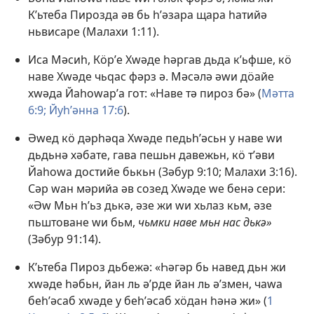
Кʹьтеба Пирозда әв бь һʹәзара щара һатийә
ньвисаре (
Малахи 1:11
).
Иса Мәсиһ, Кӧрʹе Хԝәде һәргав дьда кʹьфше, кӧ
наве Хԝәде чьԛас фәрз ә. Мәсәлә әԝи дӧайе
хԝәда Йаһоԝарʹа гот: «Наве тә пироз бә» (
Мәтта
6:9;
Йуһʹәнна 17:6
).
Әԝед кӧ дәрһәԛа Хԝәде педьһʹәсьн у наве ԝи
дьдьнә хәбате, гава пешьн давежьн, кӧ тʹәви
Йаһоԝа достийе бькьн (
Зәбур 9:10;
Малахи 3:16
).
Сәр ԝан мәрийа әв созед Хԝәде ԝе бенә сери:
«Әԝ Мьн һʹьз дькә, әзе жи ԝи хьлаз кьм, әзе
пьштоване ԝи бьм,
чьмки наве мьн нас дькә»
(
Зәбур 91:14
).
Кʹьтеба Пироз дьбежә: «Һәгәр бь навед дьн жи
хԝәде һәбьн, йан ль әʹрде йан ль әʹзмен, чаԝа
беһʹәсаб хԝәде у беһʹәсаб хӧдан һәнә жи» (
1