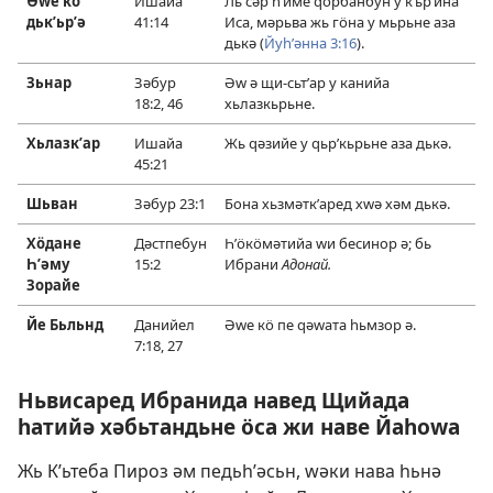
Әԝе кӧ
Ишайа
Ль сәр һʹиме ԛӧрбанбун у кʹьрʹина
дькʹьрʹә
41:14
Иса, мәрьва жь гӧна у мьрьне аза
дькә (
Йуһʹәнна 3:16
).
Зьнар
Зәбур
Әԝ ә щи-сьтʹар у канийа
18:2,
46
хьлазкьрьне.
Хьлазкʹар
Ишайа
Жь ԛәзийе у ԛьрʹкьрьне аза дькә.
45:21
Шьван
Зәбур 23:1
Бона хьзмәткʹаред хԝә хәм дькә.
Хӧдане
Дәстпебун
Һʹӧкӧмәтийа ԝи бесинор ә; бь
Һʹәму
15:2
Ибрани
Адонай.
Зорайе
Йе Бьльнд
Данийел
Әԝе кӧ пе ԛәԝата һьмзор ә.
7:18,
27
Ньвисаред Ибранида навед Щийада
һатийә хәбьтандьне ӧса жи наве Йаһоԝа
Жь Кʹьтеба Пироз әм педьһʹәсьн, ԝәки нава һьнә