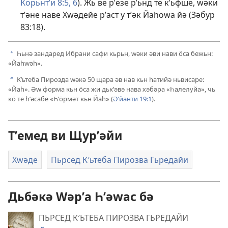
Корьнтʹи 8:5, 6
). Жь ве рʹезе рʹьнд те кʹьфше, ԝәки
тʹәне наве Хԝәдейе рʹаст у тʹәк Йаһоԝа йә (
Зәбур
83:18
).
Һьнә зандаред Ибрани сафи кьрьн, ԝәки әви нави ӧса бежьн:
a
«Йаһԝәһ».
Кʹьтеба Пирозда ԝәкә 50 щара әв нав кьн һатийә ньвисаре:
b
«Йаһ». Әԝ форма кьн ӧса жи дькʹәвә нава хәбәра «Һалелуйа», чь
кӧ те һʹәсабе «Һʹӧрмәт кьн Йаһ» (
Әʹйанти 19:1
).
Тʹемед ви Щурʹәйи
Хԝәде
Пьрсед К′ьтеба Пирозва Гьредайи
Дьбәкә Wәрʹа Һʹәwас бә
ПЬРСЕД К′ЬТЕБА ПИРОЗВА ГЬРЕДАЙИ