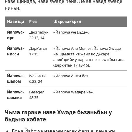
наве щийада, наве Хԝәде һәйә. Ле әв навед Хԝәде
ниньн.
Наве щи
Рʹез
Шьровәкьрьн
Йаһоԝа-
Дәстпебун
«Йаһоԝа ԝе Бьдә».
ире
22:13, 14
Йаһоԝа-
Дәркʹәтьн
«Йаһоԝа Ала Мьн ә». Йаһоԝа Хԝәде
нисси
17:15
йә, щьмәʹта кʹижани кӧ дькарә
аликʹарийе у парьстьне жь ԝи бьстинә
(
Дәркʹәтьн 17:13-16
).
Йаһоԝа-
Һʹакьмти
«Йаһоԝа Ашти йә».
шалом
6:23, 24
Йаһоԝа-
Һәзәԛел
«Йаһоԝа Ԝедәре йә».
шамма
48:35
Чьма гәрәке наве Хԝәде бьзаньбьн у
бьдьнә хәбате
Бона Йаһоԝа наве ԝи гәләк фәрз ә, ләма жи