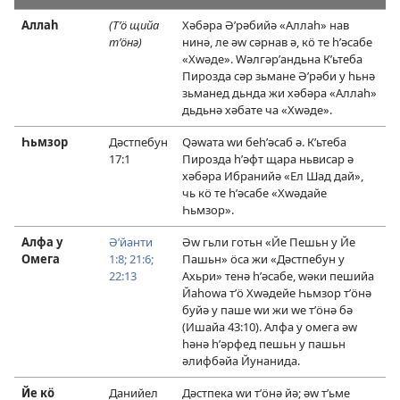
Аллаһ
(Тʹӧ щийа
Хәбәра Әʹрәбийә «Аллаһ» нав
тʹӧнә)
нинә, ле әԝ сәрнав ә, кӧ те һʹәсабе
«Хԝәде». Ԝәлгәрʹандьна Кʹьтеба
Пирозда сәр зьмане Әʹрәби у һьнә
зьманед дьнда жи хәбәра «Аллаһ»
дьдьнә хәбате ча «Хԝәде».
Һьмзор
Дәстпебун
Ԛәԝата ԝи беһʹәсаб ә. Кʹьтеба
17:1
Пирозда һʹәфт щара ньвисар ә
хәбәра Ибранийә «Ел Шад дай»,
чь кӧ те һʹәсабе «Хԝәдайе
Һьмзор».
Алфа у
Әʹйанти
Әԝ гьли готьн «Йе Пешьн у Йе
Омега
1:8;
21:6;
Пашьн» ӧса жи «Дәстпебун у
22:13
Ахьри» тенә һʹәсабе, ԝәки пешийа
Йаһоԝа тʹӧ Хԝәдейе Һьмзор тʹӧнә
буйә у паше ԝи жи ԝе тʹӧнә бә
(
Ишайа 43:10
). Алфа у омега әԝ
һәнә һʹәрфед пешьн у пашьн
әлифбәйа Йунанида.
Йе кӧ
Данийел
Дәстпека ԝи тʹӧнә йә; әԝ тʹьме