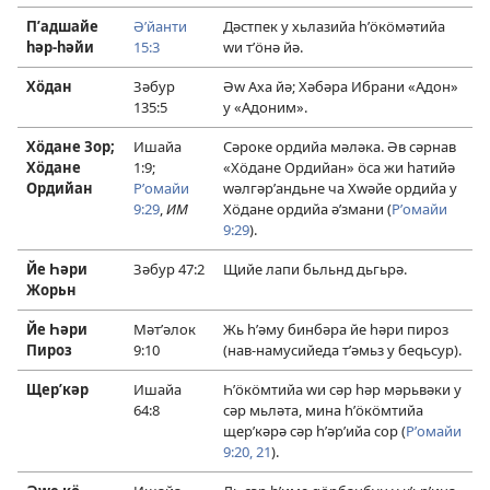
Пʹадшайе
Әʹйанти
Дәстпек у хьлазийа һʹӧкӧмәтийа
һәр-һәйи
15:3
ԝи тʹӧнә йә.
Хӧдан
Зәбур
Әԝ Аха йә; Хәбәра Ибрани «Адон»
135:5
у «Адоним».
Хӧдане Зор;
Ишайа
Сәроке ордийа мәләка. Әв сәрнав
Хӧдане
1:9;
«Хӧдане Ордийан» ӧса жи һатийә
Ордийан
Рʹомайи
ԝәлгәрʹандьне ча Хԝәйе ордийа у
9:29
,
ИМ
Хӧдане ордийа әʹзмани (
Рʹомайи
9:29
).
Йе Һәри
Зәбур 47:2
Щийе лапи бьльнд дьгьрә.
Жорьн
Йе Һәри
Мәтʹәлок
Жь һʹәму бинбәра йе һәри пироз
Пироз
9:10
(нав-намусийеда тʹәмьз у беԛьсур).
Щерʹкәр
Ишайа
Һʹӧкӧмтийа ԝи сәр һәр мәрьвәки у
64:8
сәр мьләта, мина һʹӧкӧмтийа
щерʹкәрә сәр һʹәрʹийа сор (
Рʹомайи
9:20, 21
).