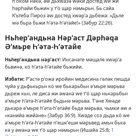
һʹӧкӧм нәкә, әԝ дьхԝазә ԝәки достед ԝи жи
һәрһәйи бьжин у тʹӧ щар нәмьрьн. Бь сайа
Кʹьтеба Пироз әԝ достед хԝәрʹа дьбежә: «Дьле
ԝә бьра бьжи һʹәта-һʹәтайе!» (
Зәбур 22:26
).
Ньһерʹандьна Нәрʹаст Дәрһәԛа
Әʹмьре Һʹәта-Һʹәтайе
Ньһерʹандьна нәрʹаст:
Инсанәте мәщале хԝәрʹа
бьвинә, кӧ һʹәта-һʹәтайе бьжийи.
Избати:
Рʹастә рʹожа иройин медисина гәләк пешда
чуйә у дьфькьрьн кӧ ԝе бькарьбьн әʹмьре мәрьва
дьреж кьн, ле диса жи әԝана ԝе тʹӧ щар нькарьбьн
әʹмьре һʹәта-һʹәтайе бьдьнә мәрьва. Тʹәне Хԝәде
дькарә әʹмьре һʹәта-һʹәтайе бьдә мәрьва, чьмки әԝ ә
«канийа жийане» (
Зәбур 36:9
). Хԝәде соз дьдә кӧ ԝе
әʹмьре һʹәта-һʹәтайе пʹешкʹеши мәрьвед амьн бькә
кә у әԝана ԝе тʹӧ щар нәмьрьн (
Ишайа 25:8;
1