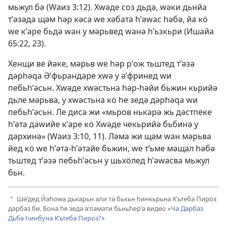
мьжул бә (
Ԝаиз 3:12
). Хԝәде соз дьдә, ԝәки дьнйа
тʹәзәда щәм һәр кәса ԝе хәбата һʹәԝас һәбә, йа кӧ
ԝе кʹаре бьдә ԝан у мәрьвед ԝанә һʹьзкьри (
Ишайа
65:22, 23
).
Хенщи ве йәке, мәрьв ԝе һәр рʹож тьштед тʹәзә
дәрһәԛа Әʹфьрандаре хԝә у әʹфринед ԝи
пебьһʹәсьн. Хԝәде хԝәстьна һәр-һәйи бьжин кьрийә
дьле мәрьва, у хԝәстьна кӧ һе зедә дәрһәԛа ԝи
пебьһʹәсьн. Ле диса жи «мьров нькарә жь дәстпеке
һʹәта даԝийе кʹаре кӧ Хԝәде чекьрийә бьбинә у
дәрхинә» (
Ԝаиз 3:10, 11
). Ләма жи щәм ԝан мәрьва
йед кӧ ԝе һʹәта-һʹәтайе бьжин, ԝе тʹьме мәщал һәбә
тьштед тʹәзә пебьһʹәсьн у шьхӧлед һʹәԝасва мьжул
бьн.
Шәʹдед Йаһоԝа дькарьн али тә бькьн һинкьрьна Кʹьтеба Пироз
a
дәрбаз би. Бона һе зедә әʹламәти бьньһерʹә видео «
Ча Дәрбаз
Дьбә Һинбуна Кʹьтеба Пироз?
»