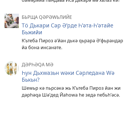
БЬРЩА QӘРӘWЬЛИЙЕ
Тö Дькари Сәр Әʹрде Һʹәта-Һʹәтайе
Бьжийи
Кʹьтеба Пироз әʹйан дькә qьрара Әʹфьрандар
йа бона инсанәте.
ДӘРҺӘԚА МӘ
Һун Дьхԝазьн ԝәки Сәрледана Ԝә
Бькьн?
Шеԝьр кә пьрсәкә жь Кʹьтеба Пироз йан жи
дәрһәԛа Шәʹдед Йаһоԝа һе зедә пебьһʹәсә.