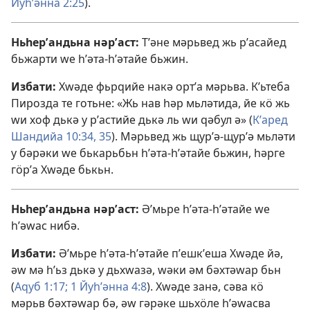
Йуһʹәнна 2:25
).
Ньһерʹандьна нәрʹаст:
Тʹәне мәрьвед жь рʹасайед
бьжарти ԝе һʹәта-һʹәтайе бьжин.
Избати:
Хԝәде фьрԛийе накә ортʹа мәрьва. Кʹьтеба
Пирозда те готьне: «Жь нав һәр мьләтида, йе кӧ жь
ԝи хоф дькә у рʹастийе дькә ль ԝи ԛәбул ә» (
Кʹаред
Шандийа 10:34, 35
). Мәрьвед жь щурʹә-щурʹә мьләти
у бәрәки ԝе бькарьбьн һʹәта-һʹәтайе бьжин, һәрге
гӧрʹа Хԝәде бькьн.
Ньһерʹандьна нәрʹаст:
Әʹмьре һʹәта-һʹәтайе ԝе
һʹәԝас нибә.
Избати:
Әʹмьре һʹәта-һʹәтайе пʹешкʹеша Хԝәде йә,
әԝ мә һʹьз дькә у дьхԝазә, ԝәки әм бәхтәԝар бьн
(
Аԛуб 1:17;
1 Йуһʹәнна 4:8
). Хԝәде занә, сәва кӧ
мәрьв бәхтәԝар бә, әԝ гәрәке шьхӧле һʹәԝасва