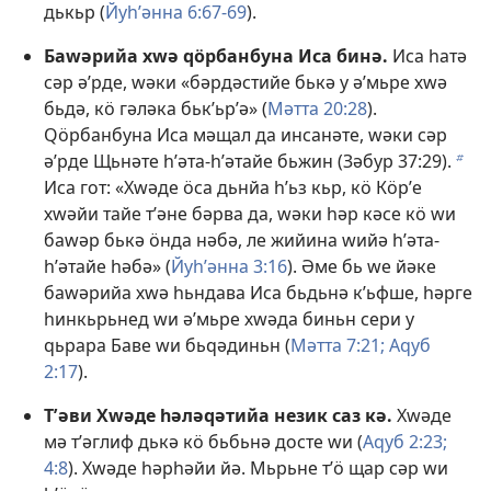
дькьр (
Йуһʹәнна 6:67-69
).
Баԝәрийа хԝә ԛӧрбанбуна Иса бинә.
Иса һатә
сәр әʹрде, ԝәки «бәрдәстийе бькә у әʹмьре хԝә
бьдә, кӧ гәләка бькʹьрʹә» (
Мәтта 20:28
).
Ԛӧрбанбуна Иса мәщал да инсанәте, ԝәки сәр
әʹрде Щьнәте һʹәта-һʹәтайе бьжин (
Зәбур 37:29
).
b
Иса гот: «Хԝәде ӧса дьнйа һʹьз кьр, кӧ Кӧрʹе
хԝәйи тайе тʹәне бәрва да, ԝәки һәр кәсе кӧ ԝи
баԝәр бькә ӧнда нәбә, ле жийина ԝийә һʹәта-
һʹәтайе һәбә» (
Йуһʹәнна 3:16
). Әме бь ԝе йәке
баԝәрийа хԝә һьндава Иса бьдьнә кʹьфше, һәрге
һинкьрьнед ԝи әʹмьре хԝәда биньн сери у
ԛьрара Баве ԝи бьԛәдиньн (
Мәтта 7:21;
Аԛуб
2:17
).
Тʹәви Хԝәде һәләԛәтийа незик саз кә.
Хԝәде
мә тʹәглиф дькә кӧ бьбьнә досте ԝи (
Аԛуб 2:23;
4:8
). Хԝәде һәрһәйи йә. Мьрьне тʹӧ щар сәр ԝи