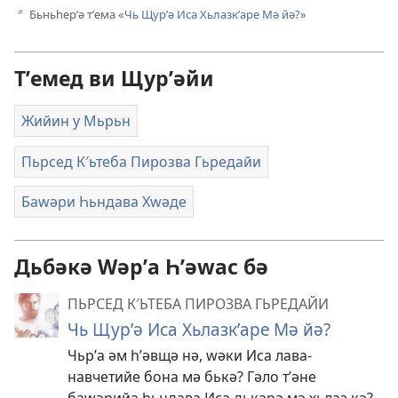
Бьньһерʹә тʹема «
Чь Щурʹә Иса Хьлазкʹаре Мә йә?
»
b
Тʹемед ви Щурʹәйи
Жийин у Мьрьн
Пьрсед К′ьтеба Пирозва Гьредайи
Баԝәри Һьндава Хԝәде
Дьбәкә Wәрʹа Һʹәwас бә
ПЬРСЕД К′ЬТЕБА ПИРОЗВА ГЬРЕДАЙИ
Чь Щурʹә Иса Хьлазкʹаре Мә йә?
Чьрʹа әм һʹәвщә нә, ԝәки Иса лава-
навчетийе бона мә бькә? Гәло тʹәне
баԝәрийа һьндава Иса дькарә мә хьлаз кә?