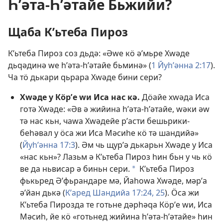
Һʹәта-Һʹәтайе Бьжийи?
Щаба Кʹьтеба Пироз
Кʹьтеба Пироз соз дьдә: «Әԝе кӧ әʹмьре Хԝәде
дьԛәдинә ԝе һʹәта-һʹәтайе бьминә» (
1 Йуһʹәнна 2:17
).
Ча тӧ дькари ԛьрара Хԝәде бини сери?
Хԝәде у Кӧрʹе ԝи Иса нас кә.
Дӧайе хԝәда Иса
готә Хԝәде: «Әв ә жийина һʹәта-һʹәтайе, ԝәки әԝ
тә нас кьн, чаԝа Хԝәдейе рʹасти бешьрики-
беһәвал у ӧса жи Иса Мәсиһе кӧ тә шандийә»
(
Йуһʹәнна 17:3
). Әм чь щурʹә дькарьн Хԝәде у Иса
«нас кьн»? Лазьм ә Кʹьтеба Пироз һин бьн у чь кӧ
ве да ньвисар ә биньн сери.
Кʹьтеба Пироз
a
фькьред Әʹфьрандаре мә, Йаһоԝа Хԝәде, мәрʹа
әʹйан дькә (
Кʹаред Шандийа 17:24, 25
). Ӧса жи
Кʹьтеба Пирозда те готьне дәрһәԛа Кӧрʹе ԝи, Иса
Мәсиһ, йе кӧ «готьнед жийина һʹәта-һʹәтайе» һин