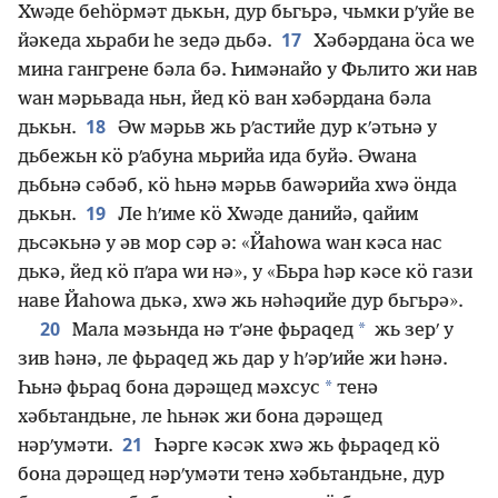
Хԝәде беһӧрмәт дькьн, дур бьгьрә, чьмки рʹуйе ве
17
йәкеда хьраби һе зедә дьбә.
Хәбәрдана ӧса ԝе
мина гангрене бәла бә. Һимәнайо у Фьлито жи нав
ԝан мәрьвада ньн, йед кӧ ван хәбәрдана бәла
18
дькьн.
Әԝ мәрьв жь рʹастийе дур кʹәтьнә у
дьбежьн кӧ рʹабуна мьрийа ида буйә. Әԝана
дьбьнә сәбәб, кӧ һьнә мәрьв баԝәрийа хԝә ӧнда
19
дькьн.
Ле һʹиме кӧ Хԝәде данийә, ԛайим
дьсәкьнә у әв мор сәр ә: «Йаһоԝа ԝан кәса нас
дькә, йед кӧ пʹара ԝи нә», у «Бьра һәр кәсе кӧ гази
наве Йаһоԝа дькә, хԝә жь нәһәԛийе дур бьгьрә».
20
*
Мала мәзьнда нә тʹәне фьраԛед
жь зерʹ у
зив һәнә, ле фьраԛед жь дар у һʹәрʹийе жи һәнә.
*
Һьнә фьраԛ бона дәрәщед мәхсус
тенә
хәбьтандьне, ле һьнәк жи бона дәрәщед
21
нәрʹумәти.
Һәрге кәсәк хԝә жь фьраԛед кӧ
бона дәрәщед нәрʹумәти тенә хәбьтандьне, дур