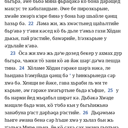
бьгьрә, әԝе бьбә мина фьраԛәкә кӧ бона дәрәщед
мәхсус те хәбьтандьне. Әԝе бе пирозкьрьне,
хԝәйе хԝәрʹа кʹаре бинә у бона һәр шьхӧле ԛәнщ
22
һазьр бә.
Ләма жи, жь хԝәстьнед щаһьлтийе
бьрʹәвә у тʹәви кәсед кӧ бь дьле тʹәмьз гази Хӧдан
дькьн, пәй рʹастийе, баԝәрийе, һʹәзкьрьне у
әʹдьлайе кʹәвә.
23
Ӧса жи хԝә жь дәʹԝ-дозед бекер у ахмах дур
бьгьрә, чьмки тӧ зани кӧ әв йәк шәрʹ-дәʹԝа пешда
24
тинә.
Хӧламе Хӧдан гәрәке шәрʹа нәкә, ле
*
һьндава һʹәмуйада ԛәнщ бә
у һинкьрьнеда сәр
хԝә бә. Хенщи ве йәке, гава хьраби ль ԝи те
25
кьрьне, әԝ гәрәке хԝәгьртьне бьдә кʹьфше,
у
бь нәрми йед мьԛабьл ширәт кә. Дьбәкә Хԝәде
мәщале бьдә ԝан, кӧ тʹобә кьн у бьгьһижьнә
26
занәбуна рʹаст дәрһәԛа рʹастийе.
Дьԛәԝьмә
һьнге әԝана бенә сәр һʹьше хԝә у хьлаз бьн жь
тʹәлька Мире-щьна, йе кӧ сахә-сах әԝана гьртьнә,