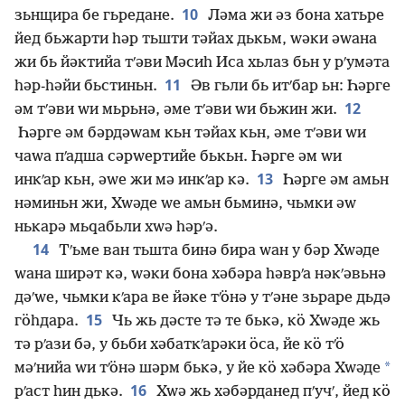
10
зьнщира бе гьредане.
Ләма жи әз бона хатьре
йед бьжарти һәр тьшти тәйах дькьм, ԝәки әԝана
жи бь йәктийа тʹәви Мәсиһ Иса хьлаз бьн у рʹумәта
11
һәр-һәйи бьстиньн.
Әв гьли бь итʹбар ьн: Һәрге
12
әм тʹәви ԝи мьрьнә, әме тʹәви ԝи бьжин жи.
Һәрге әм бәрдәԝам кьн тәйах кьн, әме тʹәви ԝи
чаԝа пʹадша сәрԝертийе бькьн. Һәрге әм ԝи
13
инкʹар кьн, әԝе жи мә инкʹар кә.
Һәрге әм амьн
нәминьн жи, Хԝәде ԝе амьн бьминә, чьмки әԝ
нькарә мьԛабьли хԝә һәрʹә.
14
Тʹьме ван тьшта бинә бира ԝан у бәр Хԝәде
ԝана ширәт кә, ԝәки бона хәбәра һәврʹа нәкʹәвьнә
дәʹԝе, чьмки кʹара ве йәке тʹӧнә у тʹәне зьраре дьдә
15
гӧһдара.
Чь жь дәсте тә те бькә, кӧ Хԝәде жь
тә рʹази бә, у бьби хәбаткʹарәки ӧса, йе кӧ тʹӧ
*
мәʹнийа ԝи тʹӧнә шәрм бькә, у йе кӧ хәбәра Хԝәде
16
рʹаст һин дькә.
Хԝә жь хәбәрданед пʹучʹ, йед кӧ