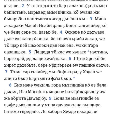
2
кʹьфше.
У тьштед кӧ тә бәр гәләк шәʹда жь мьн
бьһистьнә, мәрьвед амьн һин кә, кӧ әԝана жи
3
бькарьбьн ван тьшта кәсед дьн һин кьн.
Мина
әскәрәки Мәсиһ Исайи ԛәнщ, бона тәнгасийед кӧ
4
ԝе бенә сәре тә, һазьр бә.
Әскәре кӧ дьхԝазә
дьле ԝи кәси рʹази кә, йе кӧ әԝ кьрийә әскәр, ԝе
тʹӧ щар пәй шьхӧләки дьн нәкʹәвә, ԝәки пʹәра
5
*
ԛазанщ кә.
Ләщеда тʹӧ кәс ԝе хәлате
нәстинә,
6
һәрге ԛәйдед ләще хԝәй нәкә.
Щоткʹаре кӧ бь
хирәт дьхәбьтә, бәре әʹрд гәрәке әԝ пешийе бьхԝә.
7
Тʹьме сәр гьлийед мьн бьфькьрә, у Хӧдан ԝе
*
али тә бькә һәр тьшти фәʹм бьки.
8
Бир нәкә ԝәки ль гора мьзгинийа кӧ әз бәла
дькьм, Иса Мәсиһ жь мьрьне һатә рʹакьрьне у әԝ
9
жь зӧрʹәта Даԝьд бу.
Бона ве мьзгинийе әз
щәфе дькʹьшиньм у мина ԛачахәки пе зьнщира
һатьмә гьредане. Ле хәбәра Хԝәде нькарә пе