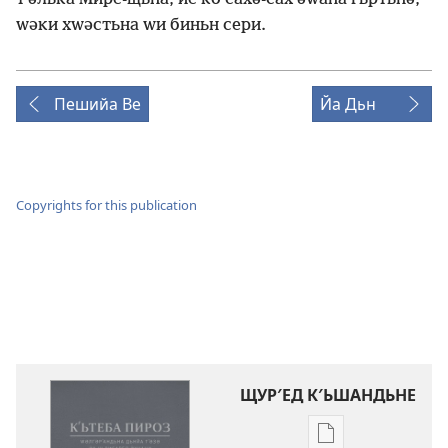
ԝәки хԝәстьна ԝи биньн сери.
Пешийа Ве
Йа Дьн
Copyrights for this publication
ЩУР′ЕД К′ЬШАНДЬНЕ
Щур′ед