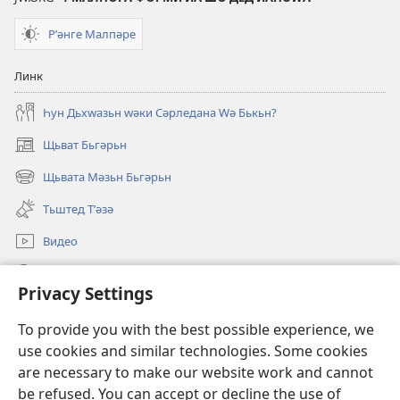
Рʹәнге Малпәре
Линк
Һун Дьхԝазьн ԝәки Сәрледана Ԝә Бькьн?
Щьват Бьгәрьн
(opens
new
Щьвата Мәзьн Бьгәрьн
(opens
window)
new
Тьштед Тʹәзә
window)
Видео
Легәрин
Privacy Settings
Qöрбанкьрьн
(opens
To provide you with the best possible experience, we
new
use cookies and similar technologies. Some cookies
window)
КʹЬТЕБХАНӘЙА ОНЛАЙН йа Бьрща Qәрәwьлийе
are necessary to make our website work and cannot
(opens
be refused. You can accept or decline the use of
new