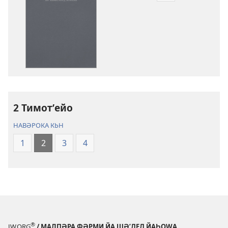
к′ьшандьна
нәшьркьрьнед
әләктроник
Кʹьтеба
Пироз
Ԝәлгәрʹандьна
«Дьнйа
Тʹәзә»
2 Тимотʹейо
(2023)
НАВӘРОКА КЬН
1
2
3
4
®
JW.ORG
/ МАЛПӘРА ФӘРМИ ЙА ШӘʹДЕД ЙАҺОWА