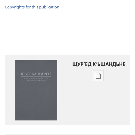
Copyrights for this publication
ЩУР′ЕД К′ЬШАНДЬНЕ
Щур′ед
к′ьшандьна
нәшьркьрьнед
әләктроник
Кʹьтеба
Пироз
Ԝәлгәрʹандьна
«Дьнйа