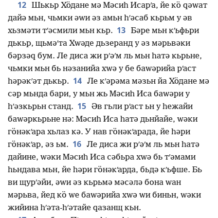
12
Шькьр Хӧдане мә Мәсиһ Исарʹа, йе кӧ ԛәԝат
дайә мьн, чьмки әԝи әз амьн һʹәсаб кьрьм у әв
13
хьзмәти тʹәсмили мьн кьр.
Бәре мьн кʹьфьри
дькьр, щьмәʹта Хԝәде дьзеранд у әз мәрьвәки
бәрзәԛ бум. Ле диса жи рʹәʹм ль мьн һатә кьрьне,
чьмки мьн бь нәзанийа хԝә у бе баԝәрийа рʹаст
14
һәрәкʹәт дькьр.
Ле кʹәрәма мәзьн йа Хӧдане мә
сәр мьнда бари, у мьн жь Мәсиһ Иса баԝәри у
15
һʹәзкьрьн станд.
Әв гьли рʹаст ьн у һежайи
баԝәркьрьне нә: Мәсиһ Иса һатә дьнйайе, ԝәки
гӧнәкʹара хьлаз кә. У нав гӧнәкʹарада, йе һәри
16
гӧнәкʹар, әз ьм.
Ле диса жи рʹәʹм ль мьн һатә
дайине, ԝәки Мәсиһ Иса сәбьра хԝә бь тʹәмами
һьндава мьн, йе һәри гӧнәкʹарда, бьдә кʹьфше. Бь
ви щурʹәйи, әԝи әз кьрьмә мәсәлә бона ԝан
мәрьва, йед кӧ ԝе баԝәрийа хԝә ԝи биньн, ԝәки
жийина һʹәта-һʹәтайе ԛазанщ кьн.