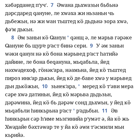
7
хәбәрданед пʹучʹ.
Әԝана дьхԝазьн бьбьнә
дәрсдаред ԛануне, ле хԝәха жи ньзаньн чь
дьбежьн, нә жи ԝан тьштед кӧ дьдьнә зора хԝә,
фәʹм дькьн.
8
*
Әм заньн кӧ Ԛанун
ԛәнщ ә, ле мәрьв гәрәке
9
Ԛануне бь щурʹе рʹаст бинә сери.
У әм заньн
ԝәки ԛанун нә кӧ бона мәрьвед рʹаст һатийә
дайине, ле бона беԛануна, мьԛабьла, йед
нәхԝәдехоф, гӧнәкʹара, нәамьна, йед кӧ тьштед
пироз инкʹар дькьн, йед кӧ де-баве хԝә у мәрьвед
10
*
дьн дькӧжьн,
зьнекʹара,
меред кӧ тʹәви мера
сәре хԝә датиньн, йед кӧ мәрьва дьдьзьн,
дәрәԝина, йед кӧ бь дәрәԝ сонд дьхԝьн, у йед кӧ
11
*
мьԛабьли һинкьрьна рʹаст
рʹадьбьн.
Әв
һинкьрьн сәр һʹиме мьзгинийа рʹумәт ә, йа кӧ жь
Хԝәдайе бәхтәԝар те у йа кӧ әԝи тʹәсмили мьн
кьрийә.