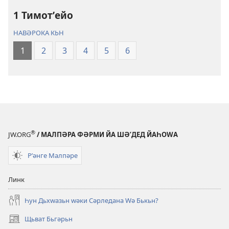
Тʹәзә»
1 Тимотʹейо
(2023)
НАВӘРОКА КЬН
1
2
3
4
5
6
®
JW.ORG
/ МАЛПӘРА ФӘРМИ ЙА ШӘʹДЕД ЙАҺОWА
Рʹәнге Малпәре
Линк
Һун Дьхԝазьн ԝәки Сәрледана Ԝә Бькьн?
Щьват Бьгәрьн
(opens