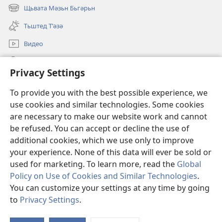
new
Щьвата Мәзьн Бьгәрьн
(opens
window)
new
Тьштед Тʹәзә
window)
Видео
Легәрин
Privacy Settings
Qöрбанкьрьн
(opens
To provide you with the best possible experience, we
new
use cookies and similar technologies. Some cookies
window)
КʹЬТЕБХАНӘЙА ОНЛАЙН йа Бьрща Qәрәwьлийе
are necessary to make our website work and cannot
(opens
be refused. You can accept or decline the use of
new
®
JW Hub
window)
additional cookies, which we use only to improve
(opens
new
your experience. None of this data will ever be sold or
window)
used for marketing. To learn more, read the
Global
Policy on Use of Cookies and Similar Technologies
.
You can customize your settings at any time by going
Copyright
© 2026 Watch Tower Bible and Tract Society of Pennsylvania.
QӘЙДЕ ХӘБАТАНДЬНЕ
|
ПОЛИТИКА КОНФИДЕНСИЙАЛИЙЕ
|
to
Privacy Settings
.
Н
PRIVACY SETTINGS
Н