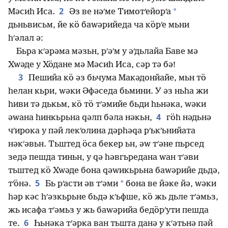
2
*
Мәсиһ Иса.
Әз ве нәʹме Тимотʹейорʹа
дьньвисьм, йе кӧ баԝәрийеда ча кӧрʹе мьни
һʹәлал ә:
Бьра кʹәрәма мәзьн, рʹәʹм у әʹдьлайа Баве мә
Хԝәде у Хӧдане мә Мәсиһ Иса, сәр тә бә!
3
Пешийа кӧ әз бьчума Макәдонйайе, мьн тӧ
һелан кьри, ԝәки Әфәседа бьмини. У әз ньһа жи
һиви тә дькьм, кӧ тӧ тʹәмийе бьди һьнәка, ԝәки
4
әԝана һинкьрьна ԛәлп бәла нәкьн,
гӧһ нәдьнә
чʹирока у пәй лекʹолина дәрһәԛа рʹькʹьнийата
нәкʹәвьн. Тьштед ӧса бекер ьн, әԝ тʹәне пьрсед
зедә пешда тиньн, у ԛә һәвгьредана ԝан тʹәви
тьштед кӧ Хԝәде бона ԛәԝикьрьна баԝәрийе дьдә,
5
*
тʹӧнә.
Бь рʹасти әв тʹәми
бона ве йәке йә, ԝәки
һәр кәс һʹәзкьрьне бьдә кʹьфше, кӧ жь дьле тʹәмьз,
жь исафа тʹәмьз у жь баԝәрийа бедӧрʹути пешда
6
те.
Һьнәка тʹәрка ван тьшта данә у кʹәтьнә пәй