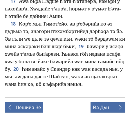
17
Аԝа бьра Пʹадше һʹәта-һʹәтайерʹа, нәмьри у
нәхӧйарʹа, Хԝәдайе тʹәкрʹа, һӧрмәт у рʹумәт һʹәта-
һʹәтайе бе дайине! Амин.
18
Кӧрʹе мьн Тимотʹейо, әв рʹебәрийа кӧ әз
дьдьмә тә, анәгори пʹехәмбәртийед дәрһәԛа тә йә.
Әв гьли ԝе дьле тә ԛәԝи кьн, ԝәки тӧ бәрдәԝам ки
19
мина әскәрәки баш шәрʹ бьки,
баԝәри у исафа
хԝәйә тʹәмьз бьпʹарези. Һьнәка гӧһ нәданә исафа
хԝә у бона ве йәке баԝәрийа ԝан мина гәмийе нӧԛ
20
бу.
Һимәнайо у Скәндәр нав ԝан кәсада ньн, у
мьн әԝ данә дәсте Шәйтʹан, ԝәки әв щәзакьрьн
ԝана һин кә, кӧ кʹьфьрийа нәкьн.
Пешийа Ве
Йа Дьн