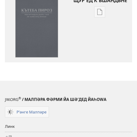
ЩУР′ЕД К′ЬШАНДЬНЕ
Щур′ед
к′ьшандьна
нәшьркьрьнед
әләктроник
Кʹьтеба
Пироз
Ԝәлгәрʹандьна
«Дьнйа
Тʹәзә»
(2023)
®
JW.ORG
/ МАЛПӘРА ФӘРМИ ЙА ШӘʹДЕД ЙАҺОWА
Рʹәнге Малпәре
Линк