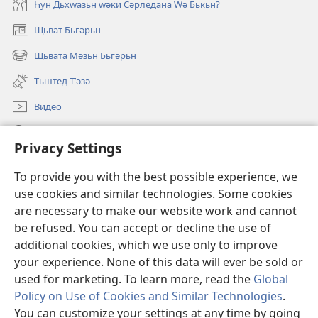
Һун Дьхԝазьн ԝәки Сәрледана Ԝә Бькьн?
Щьват Бьгәрьн
(opens
new
Щьвата Мәзьн Бьгәрьн
(opens
window)
new
Тьштед Тʹәзә
window)
Видео
Легәрин
Privacy Settings
Qöрбанкьрьн
(opens
To provide you with the best possible experience, we
new
use cookies and similar technologies. Some cookies
window)
КʹЬТЕБХАНӘЙА ОНЛАЙН йа Бьрща Qәрәwьлийе
are necessary to make our website work and cannot
(opens
be refused. You can accept or decline the use of
new
®
JW Hub
window)
additional cookies, which we use only to improve
(opens
new
your experience. None of this data will ever be sold or
window)
used for marketing. To learn more, read the
Global
Policy on Use of Cookies and Similar Technologies
.
You can customize your settings at any time by going
Copyright
© 2026 Watch Tower Bible and Tract Society of Pennsylvania.