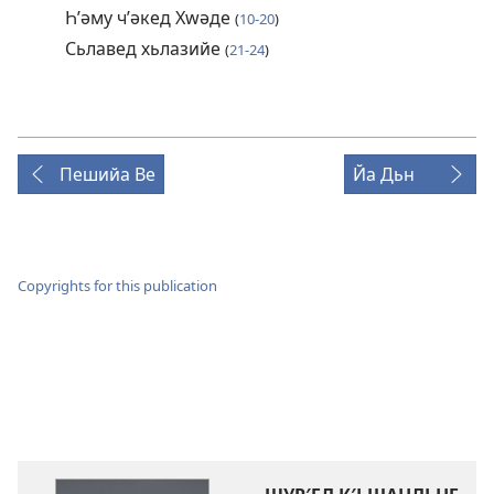
Һʹәму чʹәкед Хԝәде
(
10-20
)
Сьлавед хьлазийе
(
21-24
)
Пешийа Ве
Йа Дьн
Copyrights for this publication