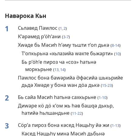
Навәрока Кьн
1
Сьлавед Паԝлос
(
1, 2
)
Кʹәрәмед рʹӧһʹани
(
3-7
)
Хԝәде бь Мәсиһ һʹәму тьшти тʹоп дькә
(
8-14
)
Тʹопкьрьна «хьлазийа ԝәхте бьжарти»
(
10
)
Бь рʹӧһʹе пироз ча «соз» һатьнә
моркьрьне
(
13, 14
)
Паԝлос бона баԝәрийа Әфәсийа шькьрийе
дьдә Хԝәде у бона ԝан дӧа дькә
(
15-23
)
2
Бь сайа Мәсиһ һатьнә сахкьрьне
(
1-10
)
Диԝаре кӧ дӧ кʹом жь һәв башԛә дькьр,
һатийә һьлшандьне
(
11-22
)
3
Сӧрʹа пироз бона кәсед Нәщьһу йә жи
(
1-13
)
Кәсед Нәщьһу мина Мәсиһ дьбьнә