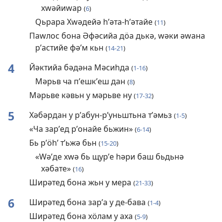
хԝәйиԝар
(
6
)
Ԛьрара Хԝәдейә һʹәта-һʹәтайе
(
11
)
Паԝлос бона Әфәсийа дӧа дькә, ԝәки әԝана
рʹастийе фәʹм кьн
(
14-21
)
4
Йәктийа бәдәна Мәсиһда
(
1-16
)
Мәрьв ча пʹешкʹеш дан
(
8
)
Мәрьве кәвьн у мәрьве ну
(
17-32
)
5
Хәбәрдан у рʹабун-рʹуньштьна тʹәмьз
(
1-5
)
«Ча зарʹед рʹонайе бьжин»
(
6-14
)
Бь рʹӧһʹ тʹьжә бьн
(
15-20
)
«Ԝәʹде хԝә бь щурʹе һәри баш бьдьнә
хәбате»
(
16
)
Ширәтед бона жьн у мера
(
21-33
)
6
Ширәтед бона зарʹа у де-бава
(
1-4
)
Ширәтед бона хӧлам у аха
(
5-9
)