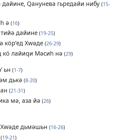
ә дайине, Ԛанунева гьредайи нибу
(
15-
иһ ә
(
16
)
атийә дайине
(
19-25
)
ә кӧрʹед Хԝәде
(
26-29
)
д кӧ лайиԛи Мәсиһ нә
(
29
)
ʹ ьн
(
1-7
)
хәм дькә
(
8-20
)
ман
(
21-31
)
ка мә, аза йә
(
26
)
ʹе Хԝәде дьмәшьн
(
16-26
)
р
(
19-21
)