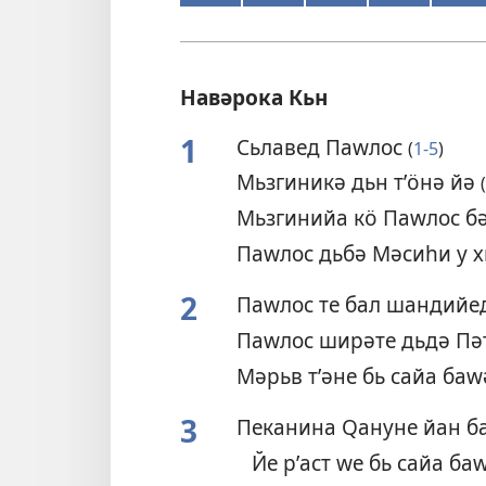
Навәрока Кьн
1
Сьлавед Паԝлос
(
1-5
)
Мьзгиникә дьн тʹӧнә йә
(
Мьзгинийа кӧ Паԝлос б
Паԝлос дьбә Мәсиһи у 
2
Паԝлос те бал шандий
Паԝлос ширәте дьдә Пәт
Мәрьв тʹәне бь сайа баԝ
3
Пеканина Ԛануне йан 
Йе рʹаст ԝе бь сайа б