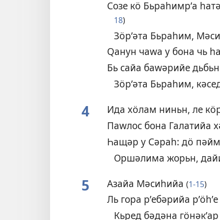
Созе кӧ Бьраһимрʹа һат
18
)
Зӧрʹәта Бьраһим, Мәс
Ԛанун чаԝа у бона чь һ
Бь сайа баԝәрийе дьбьн
Зӧрʹәта Бьраһим, кәсе
4
Ида хӧлам ниньн, ле кӧр
Паԝлос бона Галатийа 
Һащәр у Сәраһ: дӧ пәй
Оршәлима жорьн, дайи
5
Азайа Мәсиһийа
(
1-15
)
Ль гора рʹебәрийа рʹӧһ
Кьред бәдәна гӧнәкʹа