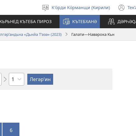
К′öрди Кöрманщи (Кирили)
Текʹ
Зьман
(o
бьжберә
ne
КЬРЬНЕД КʹЬТЕБА ПИРОЗ
КʹЬТЕБХАНӘ
ДӘРҺӘԚ
wi
лгәрʹандьна «Дьнйа Тʹәзә» (2023)
Галати—Навәрока Кьн
Сәри
6