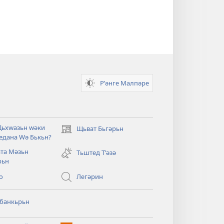
Рʹәнге Малпәре
Дьхԝазьн ԝәки
Щьват Бьгәрьн
(opens
едана Ԝә Бькьн?
new
та Мәзьн
window)
Тьштед Тʹәзә
рьн
о
Легәрин
рбанкьрьн