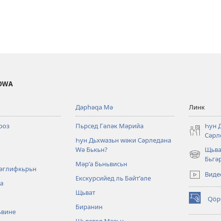
ОWА
Дәрһәԛа Мә
Линк
роз
Пьрсед Гәләк Мәрийа
Һун 
Сәрл
Һун Дьхԝазьн ԝәки Сәрледана
Ԝә Бькьн?
Щьва
(opens
Бьгә
Мәрʹа Бьньвисьн
new
ʹәглифкьрьн
Виде
window)
Екскурсийед ль Бәйтʹәле
ра
Щьват
Qö
(opens
Биранин
ьвине
new
Щьватед Мәзьн