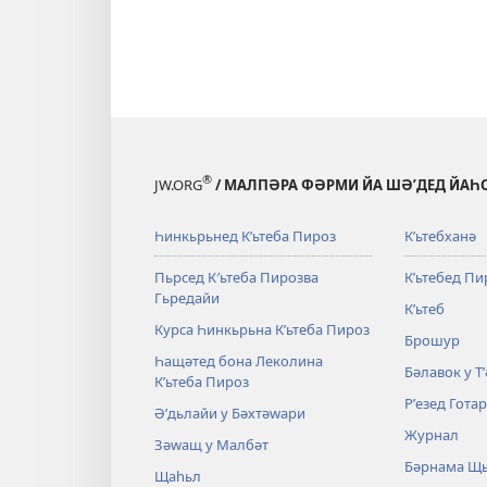
®
JW.ORG
/ МАЛПӘРА ФӘРМИ ЙА ШӘʹДЕД ЙАҺ
Һинкьрьнед Кʹьтеба Пироз
Кʹьтебханә
Пьрсед К′ьтеба Пирозва
Кʹьтебед Пи
Гьредайи
Кʹьтеб
Курса Һинкьрьна Кʹьтеба Пироз
Брошур
Һащәтед бона Леколина
Бәлавок у Т
Кʹьтеба Пироз
Рʹезед Гота
Әʹдьлайи у Бәхтәԝари
Журнал
Зәԝащ у Малбәт
Бәрнама Щ
Щаһьл