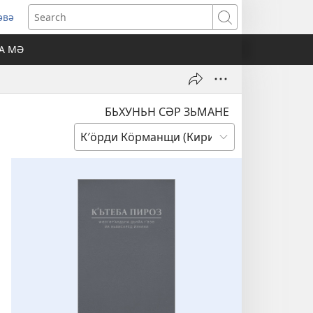
әвә
pens
Search
w
А МӘ
ndow)
БЬХУНЬН СӘР ЗЬМАНЕ