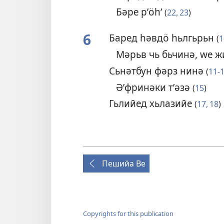
Бәре рʹӧһʹ
(
22, 23
)
6
Баред һәвдӧ һьлгьрьн
(
1
Мәрьв чь бьчинә, ԝе ж
Сьнәтбун фәрз нинә
(
11-
Әʹфринәки тʹәзә
(
15
)
Гьлийед хьлазийе
(
17, 18
)
Пешийа Ве
Copyrights for this publication