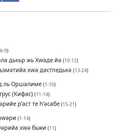
6-9
)
әла дькьр жь Хԝәде йә
(
10-12
)
хьзмәтийа хԝә дәстпедькә
(
13-24
)
ед ль Оршәлиме
(
1-10
)
рус (Кифас)
(
11-14
)
әрийе рʹаст те һʹәсабе
(
15-21
)
баԝәри
(
1-14
)
аԝәрийа хԝә бьжи
(
11
)