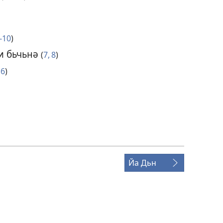
-10
)
и бьчьнә
(
7, 8
)
16
)
Йа Дьн