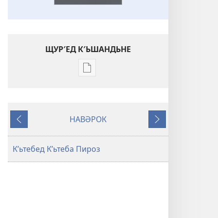
ЩУР′ЕД К′ЬШАНДЬНЕ
Щур′ед
к′ьшандьна
нәшьркьрьнед
әләктроник
НАВӘРОК
Кʹьтеба
Пешийа
Йа
Пироз
Ве
Дьн
Ԝәлгәрʹандьна
Кʹьтебед Кʹьтеба Пироз
«Дьнйа
Тʹәзә»
(2023)