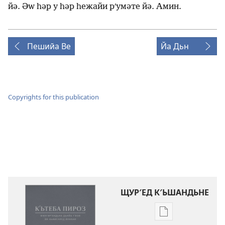
йә. Әԝ һәр у һәр һежайи рʹумәте йә. Амин.
Пешийа Ве
Йа Дьн
Copyrights for this publication
ЩУР′ЕД К′ЬШАНДЬНЕ
Щур′ед