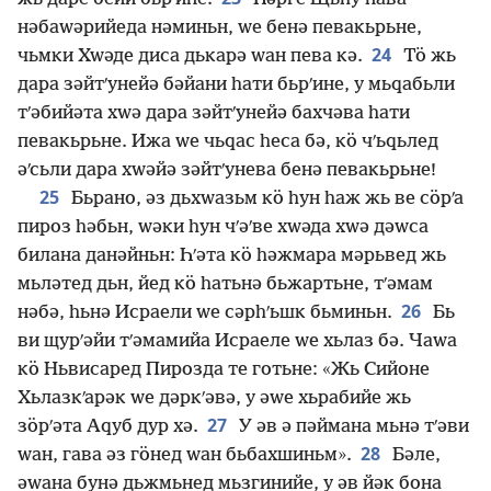
нәбаԝәрийеда нәминьн, ԝе бенә певакьрьне,
24
чьмки Хԝәде диса дькарә ԝан пева кә.
Тӧ жь
дара зәйтʹунейә бәйани һати бьрʹине, у мьԛабьли
тʹәбийәта хԝә дара зәйтʹунейә бахчәва һати
певакьрьне. Ижа ԝе чьԛас һеса бә, кӧ чʹьԛьлед
әʹсьли дара хԝәйә зәйтʹунева бенә певакьрьне!
25
Бьрано, әз дьхԝазьм кӧ һун һаж жь ве сӧрʹа
пироз һәбьн, ԝәки һун чʹәʹве хԝәда хԝә дәԝса
билана данәйньн: Һʹәта кӧ һәжмара мәрьвед жь
мьләтед дьн, йед кӧ һатьнә бьжартьне, тʹәмам
26
нәбә, һьнә Исраели ԝе сәрһʹьшк бьминьн.
Бь
ви щурʹәйи тʹәмамийа Исраеле ԝе хьлаз бә. Чаԝа
кӧ Ньвисаред Пирозда те готьне: «Жь Сийоне
Хьлазкʹарәк ԝе дәркʹәвә, у әԝе хьрабийе жь
27
зӧрʹәта Аԛуб дур хә.
У әв ә пәймана мьнә тʹәви
28
ԝан, гава әз гӧнед ԝан бьбахшиньм».
Бәле,
әԝана бунә дьжмьнед мьзгинийе, у әв йәк бона