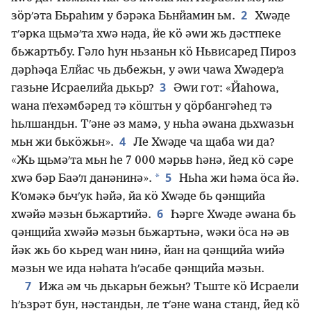
2
зӧрʹәта Бьраһим у бәрәка Бьнйамин ьм.
Хԝәде
тʹәрка щьмәʹта хԝә нәда, йе кӧ әԝи жь дәстпеке
бьжартьбу. Гәло һун ньзаньн кӧ Ньвисаред Пироз
дәрһәԛа Елйас чь дьбежьн, у әԝи чаԝа Хԝәдерʹа
3
газьне Исраелийа дькьр?
Әԝи гот: «Йаһоԝа,
ԝана пʹехәмбәред тә кӧштьн у ԛӧрбангәһед тә
һьлшандьн. Тʹәне әз мамә, у ньһа әԝана дьхԝазьн
4
мьн жи бькӧжьн».
Ле Хԝәде ча щаба ԝи да?
«Жь щьмәʹта мьн һе 7 000 мәрьв һәнә, йед кӧ сәре
5
*
хԝә бәр Баәʹл данәнинә».
Ньһа жи һәма ӧса йә.
Кʹомәкә бьчʹук һәйә, йа кӧ Хԝәде бь ԛәнщийа
6
хԝәйә мәзьн бьжартийә.
Һәрге Хԝәде әԝана бь
ԛәнщийа хԝәйә мәзьн бьжартьнә, ԝәки ӧса нә әв
йәк жь бо кьред ԝан нинә, йан на ԛәнщийа ԝийә
мәзьн ԝе ида нәһата һʹәсабе ԛәнщийа мәзьн.
7
Ижа әм чь дькарьн бежьн? Тьште кӧ Исраели
һʹьзрәт бун, нәстандьн, ле тʹәне ԝана станд, йед кӧ