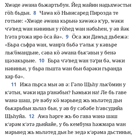
Хԝәде әԝана бьжартьбун. Йед майин нәдьхԝәстьн
8
гӧһ бьдьн.
Чаԝа кӧ Ньвисаред Пирозда те
готьне: «Хԝәде әԝана кьрьнә хәԝәкә кʹур, ԝәки
чʹәʹвед ԝан нәвиньн у гӧһед ԝан нәбьһен, у әв йәк
9
һʹәта рʹожа иро ӧса йә».
Ӧса жи Даԝьд дьбежә:
«Бьра сьфра ԝан, ԝанрʹа бьбә тʹәльк у кәвьре
лькʹӧмандьне, сәва кӧ әԝана бькʹәвьн у бенә
10
щәзакьрьне.
Бьра чʹәʹвед ԝан тәʹри бә, ԝәки
нәвиньн, у бьра пьшта ԝан бьн барәки гьранда
хар бә».
11
Ижа пьрса мьн әв ә: Гәло Щьһу лькʹӧмин у
кʹәтьн, ԝәки ида рʹанәбьн? Һәмьки на! Ле бь гаве
ԝанә шаш, рʹе вәбу кӧ мәрьвед жь мьләтед дьн
бькарьбьн хьлаз бьн, у әв бу сәбәбе һʹәвсудийа
12
Щьһуйа.
Аԝа һәрге жь бо гава ԝанә шаш
кʹәрәм кʹәтә дьнйайе, у бь кембуна һәжмара ԝан
мәрьвед жь мьләтед дьн һе зедә кʹәрәма дьстиньн,