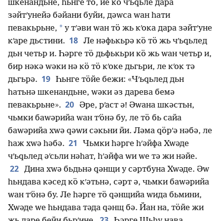
шкенандьне, һьнге тӧ, йе кӧ чʹьԛьле дара
зәйтʹунейә бәйани буйи, дәԝса ԝан һати
*
певакьрьне,
у тʹәви ԝан тӧ жь кʹока дара зәйтʹуне
18
кʹаре дьстини.
Ле нәфькьрә кӧ тӧ жь чʹьԛьлед
дьн четьр и. Һәрге тӧ дьфькьри кӧ жь ԝан четьр и,
бир нәкә ԝәки нә кӧ тӧ кʹоке дьгьри, ле кʹок тә
19
дьгьрә.
Һьнге тӧйе бежи: «Чʹьԛьлед дьн
һатьнә шкенандьне, ԝәки әз дарева бемә
20
певакьрьне».
Әре, рʹаст ә! Әԝана шкәстьн,
чьмки баԝәрийа ԝан тʹӧнә бу, ле тӧ бь сайа
баԝәрийа хԝә ԛәԝи сәкьни йи. Ләма ԛӧрʹә нәбә, ле
21
һаж хԝә һәбә.
Чьмки һәрге һʹәйфа Хԝәде
чʹьԛьлед әʹсьли нәһат, һʹәйфа ԝи ԝе тә жи нәйе.
22
Дина хԝә бьдьнә ԛәнщи у сәртбуна Хԝәде. Әԝ
һьндава кәсед кӧ кʹәтьнә, сәрт ә, чьмки баԝәрийа
ԝан тʹӧнә бу. Ле һәрге тӧ ԛәнщийа ԝида бьмини,
Хԝәде ԝе һьндава тәда ԛәнщ бә. Йан на, тӧйе жи
23
жь даре бейи бьрʹине.
Һәрге Щьһу нава