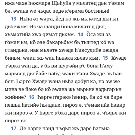
ижа чахе һәжмара Щьһуйа у мьләтед дьн тʹәмам
бә, әԝана ԝе чьԛас зедә кʹәрәма бьстиньн!
13
Ньһа әз ԝәрʹа, йед кӧ жь мьләтед дьн ьн,
дьбежьм: Әз ча шанди бона мьләтед дьн,
14
хьзмәтийа хԝә ԛимәт дькьм.
Ӧса жи әз
гӧман ьм, кӧ әзе бькарьбьм бь тьштед кӧ ԝә
стандьнә, нав мьләте хԝәда һʹәвсудийе пешда
15
биньм, ԝәки жь ԝан һьнәка хьлаз кьм.
Хԝәде
тʹәрка ԝан да, у бь ви щурʹәйи рʹе бона һʹәму
мәрьвед дьнйайе вәбу, ԝәки тʹәви Хԝәде ль һәв
бен. Һәрге Хԝәде ԝана ньһа ԛәбул кә, нә әԝ ԝе
мина ве йәке бә кӧ әԝана жь мьрьне вәдьгәрʹьн
16
жийине?
Һәрге пʹарәкә һәвир, йа кӧ ча бәре
пешьн һатийә һьлдане, пироз ә, тʹәмамийа һәвир
жи пироз ә. У һәрге кʹока даре пироз ә, чʹьԛьл жи
пироз ьн.
17
Ле һәрге чәнд чʹьԛьл жь даре һатьнә