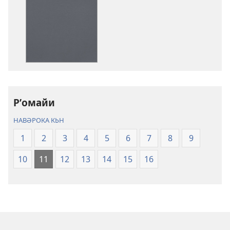
к′ьшандьна
нәшьркьрьнед
әләктроник
Кʹьтеба
Пироз
Ԝәлгәрʹандьна
«Дьнйа
Тʹәзә»
Рʹомайи
(2023)
НАВӘРОКА КЬН
1
2
3
4
5
6
7
8
9
10
11
12
13
14
15
16