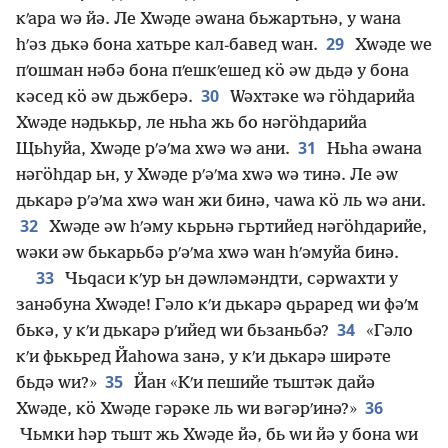
кʹара ԝә йә. Ле Хԝәде әԝана бьжартьнә, у ԝана
29
һʹәз дькә бона хатьре кал-бавед ԝан.
Хԝәде ԝе
пʹошман нәбә бона пʹешкʹешед кӧ әԝ дьдә у бона
30
кәсед кӧ әԝ дьжберә.
Ԝәхтәке ԝә гӧһдарийа
Хԝәде нәдькьр, ле ньһа жь бо нәгӧһдарийа
31
Щьһуйа, Хԝәде рʹәʹма хԝә ԝә ани.
Ньһа әԝана
нәгӧһдар ьн, у Хԝәде рʹәʹма хԝә ԝә тинә. Ле әԝ
дькарә рʹәʹма хԝә ԝан жи бинә, чаԝа кӧ ль ԝә ани.
32
Хԝәде әԝ һʹәму кьрьнә гьртийед нәгӧһдарийе,
ԝәки әԝ бькарьбә рʹәʹма хԝә ԝан һʹәмуйа бинә.
33
Чьԛаси кʹур ьн дәԝләмәндти, сәрԝахти у
занәбуна Хԝәде! Гәло кʹи дькарә ԛьраред ԝи фәʹм
34
бькә, у кʹи дькарә рʹийед ԝи бьзаньбә?
«Гәло
кʹи фькьред Йаһоԝа занә, у кʹи дькарә ширәте
35
бьдә ԝи?»
Йан «Кʹи пешийе тьштәк дайә
36
Хԝәде, кӧ Хԝәде гәрәке ль ԝи вәгәрʹинә?»
Чьмки һәр тьшт жь Хԝәде йә, бь ԝи йә у бона ԝи