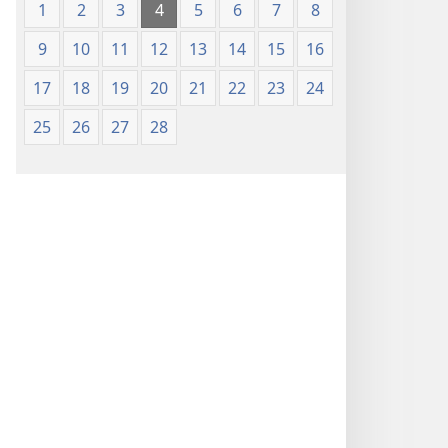
1
2
3
4
5
6
7
8
9
10
11
12
13
14
15
16
17
18
19
20
21
22
23
24
25
26
27
28