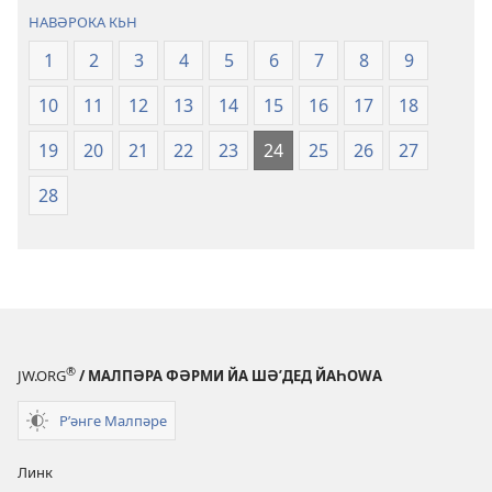
НАВӘРОКА КЬН
1
2
3
4
5
6
7
8
9
10
11
12
13
14
15
16
17
18
19
20
21
22
23
24
25
26
27
28
®
JW.ORG
/ МАЛПӘРА ФӘРМИ ЙА ШӘʹДЕД ЙАҺОWА
Рʹәнге Малпәре
Линк