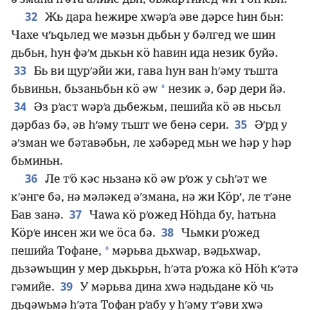
32
Жь дара һежире хԝәрʹа әве дәрсе һин бьн:
Чахе чʹьԛьлед ԝе мәзьн дьбьн у бәлгед ԝе шин
дьбьн, һун фәʹм дькьн кӧ һавин ида незик буйә.
33
Бь ви щурʹәйи жи, гава һун ван һʹәму тьшта
*
бьвиньн, бьзаньбьн кӧ әԝ
незик ә, бәр дери йә.
34
Әз рʹаст ԝәрʹа дьбежьм, пешийа кӧ әв ньсьл
35
дәрбаз бә, әв һʹәму тьшт ԝе бенә сери.
Әʹрд у
әʹзман ԝе бәтавәбьн, ле хәбәред мьн ԝе һәр у һәр
бьминьн.
36
Ле тʹӧ кәс ньзанә кӧ әԝ рʹож у сьһʹәт ԝе
кʹәнге бә, нә мәләкед әʹзмана, нә жи Кӧрʹ, ле тʹәне
37
Бав занә.
Чаԝа кӧ рʹожед Нӧһда бу, һатьна
38
Кӧрʹе инсен жи ԝе ӧса бә.
Чьмки рʹожед
*
пешийа Тофане,
мәрьва дьхԝар, вәдьхԝар,
дьзәԝьщин у мер дькьрьн, һʹәта рʹожа кӧ Нӧһ кʹәтә
39
гәмийе.
У мәрьва дина хԝә нәдьдане кӧ чь
дьԛәԝьмә һʹәта Тофан рʹабу у һʹәму тʹәви хԝә