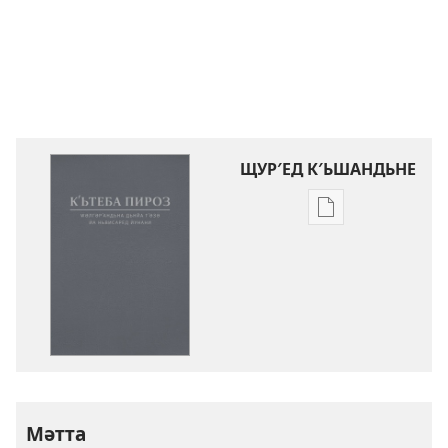
ЩУР′ЕД К′ЬШАНДЬНЕ
Щур′ед
к′ьшандьна
нәшьркьрьнед
әләктроник
Кʹьтеба
Пироз
Ԝәлгәрʹандьна
«Дьнйа
Тʹәзә»
Мәтта
(2023)