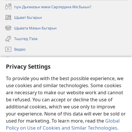
Һун Дьхԝазьн ԝәки Сәрледана Ԝә Бькьн?
Щьват Бьгәрьн
(opens
new
Щьвата Мәзьн Бьгәрьн
(opens
window)
new
Тьштед Тʹәзә
window)
Видео
Легәрин
Privacy Settings
Qöрбанкьрьн
(opens
To provide you with the best possible experience, we
new
use cookies and similar technologies. Some cookies
window)
КʹЬТЕБХАНӘЙА ОНЛАЙН йа Бьрща Qәрәwьлийе
are necessary to make our website work and cannot
(opens
be refused. You can accept or decline the use of
new
®
JW Hub
window)
additional cookies, which we use only to improve
(opens
new
your experience. None of this data will ever be sold or
window)
used for marketing. To learn more, read the
Global
Policy on Use of Cookies and Similar Technologies
.