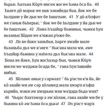
40
бьрьн. Һатьна Кӧрʹе инсен жи ԝе һәма ӧса бә.
Һьнге дӧ мәрьв ԝе нав зәвийеда бьн, йәк ԝе бе
41
һьлдане у йе дьн ԝе бе һиштьне.
У дӧ кʹӧлфәт
*
ԝе гәньм бьһерьн,
йәк ԝе бе һьлдане у йа дьн ԝе
42
бе һиштьне.
Ләма һʹьшйар бьминьн, чьмки һун
ньзаньн Хӧдан ԝе кʹижан рʹоже бе.
43
Ле ве йәке заньбьн, һәрге хԝәйе мале
*
бьзаньбә дьз ԝе кʹәнге
бькʹәвә мала ԝи, әԝе
44
һʹьшйар бьминә у нәһелә дьз бькʹәвә мале.
Бона ве йәке, һун жи һазьр бьн, чьмки Кӧрʹе
*
инсен ԝе ԝәʹдәки ӧсада бе,
гава һун һивийе
нибьн.
45
*
Хӧламе амьн у сәрԝахт
бь рʹасти кʹи йә, йе
кӧ ахайе ԝи әԝ сәр хӧламед мала хԝәрʹа кʹьфш
кьрийә, ԝәки әԝ хԝарьна ԝан ԝәʹдәда бьдә ԝан?
46
Чьԛас бәхтәԝар ә әԝ хӧлам, гава ахайе ԝи бе у
47
бьвинә кӧ әԝ һәма ӧса дькә!
Әз рʹаст ԝәрʹа