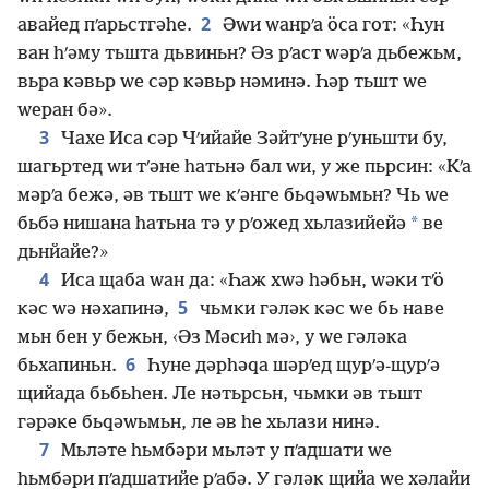
2
авайед пʹарьстгәһе.
Әԝи ԝанрʹа ӧса гот: «Һун
ван һʹәму тьшта дьвиньн? Әз рʹаст ԝәрʹа дьбежьм,
вьра кәвьр ԝе сәр кәвьр нәминә. Һәр тьшт ԝе
ԝеран бә».
3
Чахе Иса сәр Чʹийайе Зәйтʹуне рʹуньшти бу,
шагьртед ԝи тʹәне һатьнә бал ԝи, у же пьрсин: «Кʹа
мәрʹа бежә, әв тьшт ԝе кʹәнге бьԛәԝьмьн? Чь ԝе
*
бьбә нишана һатьна тә у рʹожед хьлазийейә
ве
дьнйайе?»
4
Иса щаба ԝан да: «Һаж хԝә һәбьн, ԝәки тʹӧ
5
кәс ԝә нәхапинә,
чьмки гәләк кәс ԝе бь наве
мьн бен у бежьн, ‹Әз Мәсиһ мә›, у ԝе гәләка
6
бьхапиньн.
Һуне дәрһәԛа шәрʹед щурʹә-щурʹә
щийада бьбьһен. Ле нәтьрсьн, чьмки әв тьшт
гәрәке бьԛәԝьмьн, ле әв һе хьлази нинә.
7
Мьләте һьмбәри мьләт у пʹадшати ԝе
һьмбәри пʹадшатийе рʹабә. У гәләк щийа ԝе хәлайи