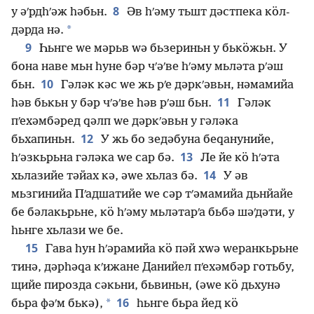
8
у әʹрдһʹәж һәбьн.
Әв һʹәму тьшт дәстпека кӧл-
*
дәрда нә.
9
Һьнге ԝе мәрьв ԝә бьзериньн у бькӧжьн. У
бона наве мьн һуне бәр чʹәʹве һʹәму мьләта рʹәш
10
бьн.
Гәләк кәс ԝе жь рʹе дәркʹәвьн, нәмамийа
11
һәв бькьн у бәр чʹәʹве һәв рʹәш бьн.
Гәләк
пʹехәмбәред ԛәлп ԝе дәркʹәвьн у гәләка
12
бьхапиньн.
У жь бо зедәбуна беԛанунийе,
13
һʹәзкьрьна гәләка ԝе сар бә.
Ле йе кӧ һʹәта
14
хьлазийе тәйах кә, әԝе хьлаз бә.
У әв
мьзгинийа Пʹадшатийе ԝе сәр тʹәмамийа дьнйайе
бе бәлакьрьне, кӧ һʹәму мьләтарʹа бьбә шәʹдәти, у
һьнге хьлази ԝе бе.
15
Гава һун һʹәрамийа кӧ пәй хԝә ԝеранкьрьне
тинә, дәрһәԛа кʹижане Данийел пʹехәмбәр готьбу,
щийе пирозда сәкьни, бьвиньн, (әԝе кӧ дьхунә
16
*
бьра фәʹм бькә),
һьнге бьра йед кӧ