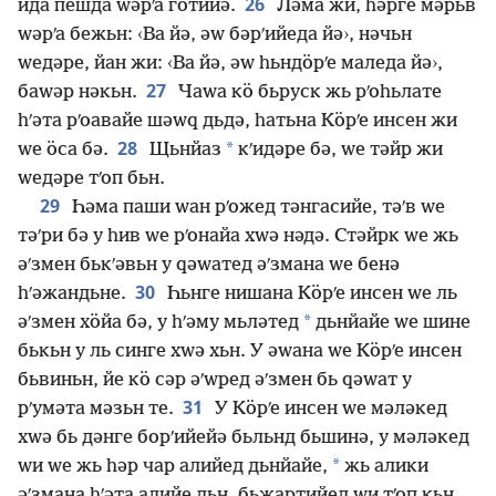
26
ида пешда ԝәрʹа готийә.
Ләма жи, һәрге мәрьв
ԝәрʹа бежьн: ‹Ва йә, әԝ бәрʹийеда йә›, нәчьн
ԝедәре, йан жи: ‹Ва йә, әԝ һьндӧрʹе маледа йә›,
27
баԝәр нәкьн.
Чаԝа кӧ бьруск жь рʹоһьлате
һʹәта рʹоавайе шәԝԛ дьдә, һатьна Кӧрʹе инсен жи
28
*
ԝе ӧса бә.
Щьнйаз
кʹидәре бә, ԝе тәйр жи
ԝедәре тʹоп бьн.
29
Һәма паши ԝан рʹожед тәнгасийе, тәʹв ԝе
тәʹри бә у һив ԝе рʹонайа хԝә нәдә. Стәйрк ԝе жь
әʹзмен бькʹәвьн у ԛәԝатед әʹзмана ԝе бенә
30
һʹәжандьне.
Һьнге нишана Кӧрʹе инсен ԝе ль
*
әʹзмен хӧйа бә, у һʹәму мьләтед
дьнйайе ԝе шине
бькьн у ль синге хԝә хьн. У әԝана ԝе Кӧрʹе инсен
бьвиньн, йе кӧ сәр әʹԝред әʹзмен бь ԛәԝат у
31
рʹумәта мәзьн те.
У Кӧрʹе инсен ԝе мәләкед
хԝә бь дәнге борʹийейә бьльнд бьшинә, у мәләкед
*
ԝи ԝе жь һәр чар алийед дьнйайе,
жь алики
әʹзмана һʹәта алийе дьн, бьжартийед ԝи тʹоп кьн.