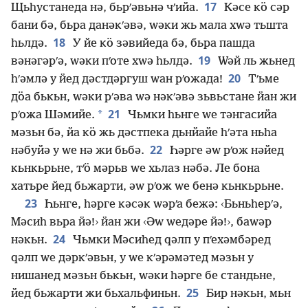
17
Щьһустанеда нә, бьрʹәвьнә чʹийа.
Кәсе кӧ сәр
бани бә, бьра данәкʹәвә, ԝәки жь мала хԝә тьшта
18
һьлдә.
У йе кӧ зәвийеда бә, бьра пашда
19
вәнәгәрʹә, ԝәки пʹоте хԝә һьлдә.
Ԝәй ль жьнед
20
һʹәмлә у йед дәстдәргуш ԝан рʹожада!
Тʹьме
дӧа бькьн, ԝәки рʹәва ԝә нәкʹәвә зьвьстане йан жи
21
*
рʹожа Шәмийе.
Чьмки һьнге ԝе тәнгасийа
мәзьн бә, йа кӧ жь дәстпека дьнйайе һʹәта ньһа
22
нәбуйә у ԝе нә жи бьбә.
Һәрге әԝ рʹож нәйед
кьнкьрьне, тʹӧ мәрьв ԝе хьлаз нәбә. Ле бона
хатьре йед бьжарти, әԝ рʹож ԝе бенә кьнкьрьне.
23
Һьнге, һәрге кәсәк ԝәрʹа бежә: ‹Бьньһерʹә,
Мәсиһ вьра йә!› йан жи ‹Әԝ ԝедәре йә!›, баԝәр
24
нәкьн.
Чьмки Мәсиһед ԛәлп у пʹехәмбәред
ԛәлп ԝе дәркʹәвьн, у ԝе кʹәрәмәтед мәзьн у
нишанед мәзьн бькьн, ԝәки һәрге бе стандьне,
25
йед бьжарти жи бьхальфиньн.
Бир нәкьн, мьн