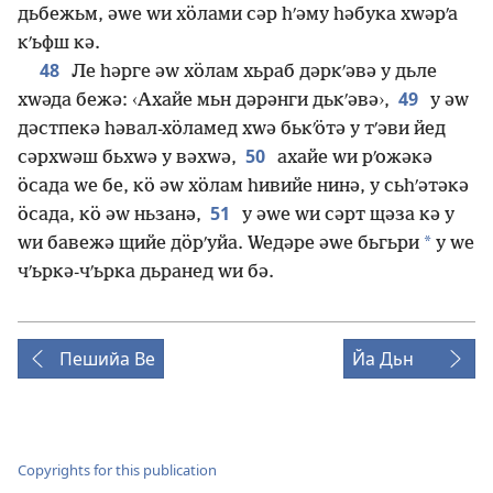
дьбежьм, әԝе ԝи хӧлами сәр һʹәму һәбука хԝәрʹа
кʹьфш кә.
48
Ле һәрге әԝ хӧлам хьраб дәркʹәвә у дьле
49
хԝәда бежә: ‹Ахайе мьн дәрәнги дькʹәвә›,
у әԝ
дәстпекә һәвал-хӧламед хԝә бькʹӧтә у тʹәви йед
50
сәрхԝәш бьхԝә у вәхԝә,
ахайе ԝи рʹожәкә
ӧсада ԝе бе, кӧ әԝ хӧлам һивийе нинә, у сьһʹәтәкә
51
ӧсада, кӧ әԝ ньзанә,
у әԝе ԝи сәрт щәза кә у
*
ԝи бавежә щийе дӧрʹуйа. Ԝедәре әԝе бьгьри
у ԝе
чʹьркә-чʹьрка дьранед ԝи бә.
Пешийа Ве
Йа Дьн
Copyrights for this publication