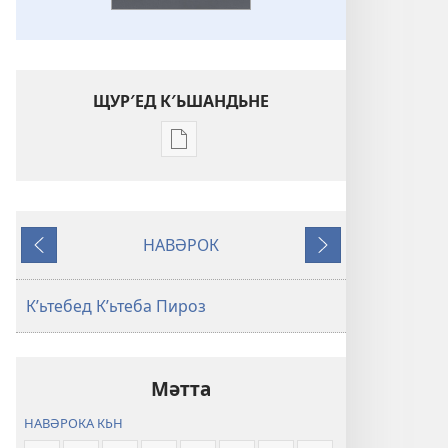
ЩУР′ЕД К′ЬШАНДЬНЕ
Щур′ед
к′ьшандьна
нәшьркьрьнед
әләктроник
НАВӘРОК
Кʹьтеба
Пешийа
Йа
Пироз
Ве
Дьн
Ԝәлгәрʹандьна
Кʹьтебед Кʹьтеба Пироз
«Дьнйа
Тʹәзә»
(2023)
Мәтта
НАВӘРОКА КЬН