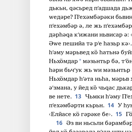
дькьн, ԛәсьред пʹадшада дь
ԝедәре? Пʹехәмбәрәки бьвин
пʹехәмбәр ә, ле жь пʹехәмбә
дәрһәԛа кʹижани ньвисар ә:
Әԝе пешийа тә рʹе һазьр кә›.
һʹәму мәрьвед кӧ һатьнә буй
*
Ньхӧмдар
мәзьнтьр бә, тʹӧ
һәри бьчʹук жь ԝи мәзьнтьр 
Ньхӧмдар һʹәта ньһа, мәрьв 
әʹзмана, у йед кӧ чьԛас дьк
13
ве нете.
Чьмки һʹәму Пʹе
14
пʹехәмбәрти кьрьн.
У һун
15
‹Елйасе кӧ гәрәке бе›.
Гӧ
16
Әз ви ньсьли бәрамбәри