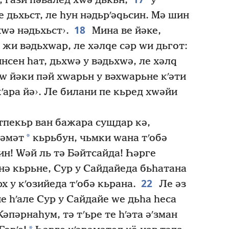
, гази һәвалед хԝә дькьн,
у
 дьхьст, ле һун нәдьрʹәԛьсин. Мә шин
18
хԝә нәдьхьст›.
Мина ве йәке,
ә жи вәдьхԝар, ле хәлԛе сәр ԝи дьгот:
инсен һат, дьхԝә у вәдьхԝә, ле хәлԛ
ԝ йәки пәй хԝарьн у вәхԝарьне кʹәти
кʹара йә›. Ле билани пе кьред хԝәйи
тпекьр ван бажара сущдар кә,
*
рәмәт
кьрьбун, чьмки ԝана тʹобә
ин! Ԝәй ль тә Бәйтсайда! Һәрге
нә кьрьне, Сур у Сайдайеда бьһатана
22
х у кʹозийеда тʹобә кьрана.
Ле әз
е һʹале Сур у Сайдайе ԝе дьһа һеса
Кәпәрнаһум, тә тʹьре те һʹәта әʹзман