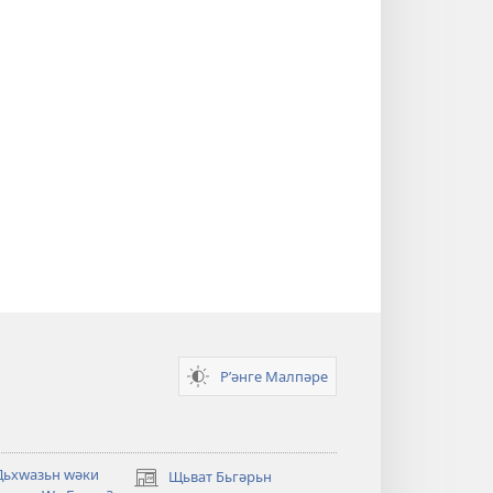
Рʹәнге Малпәре
Дьхԝазьн ԝәки
Щьват Бьгәрьн
(opens