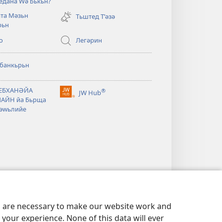
едана Ԝә Бькьн?
new
та Мәзьн
window)
Тьштед Тʹәзә
рьн
о
Легәрин
рбанкьрьн
ТЕБХАНӘЙА
®
JW Hub
(opens
АЙН йа Бьрща
new
әwьлийе
window)
es are necessary to make our website work and
your experience. None of this data will ever