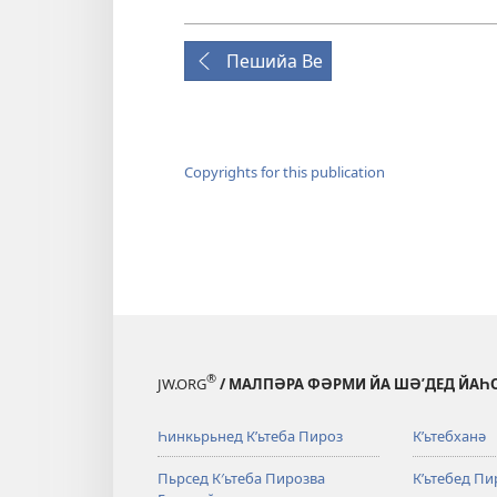
Пешийа Ве
Copyrights for this publication
®
JW.ORG
/ МАЛПӘРА ФӘРМИ ЙА ШӘʹДЕД ЙАҺ
Һинкьрьнед Кʹьтеба Пироз
Кʹьтебханә
Пьрсед К′ьтеба Пирозва
Кʹьтебед Пи