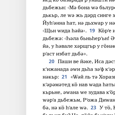
йед кӧ базарада рʹуньшти нә
дьбежьн: ‹Мә бона ԝә бьлуре
дькьр, ле ԝә жь дәрд синге 
Йуһʹәнна һат, нә дьхԝар у н
19
‹Щьн ԝида һәйә›.
Кӧрʹе 
дьбежә: ‹Һәла бьньһерʹьн! Ә
йә, у һәвале хәрщгьр у гӧнә
рʹаст избат дьбә».
20
Паши ве йәке, Иса дәс
кʹижанада әԝи дьһа зәʹф кʹә
21
нәкьр:
«Ԝәй ль тә Хораз
кʹәрәмәтед кӧ нав ԝәда һать
кьрьне, әԝана ԝе зудава кʹӧр
ԝәрʹа дьбежьм, Рʹожа Диԝан
23
бә, нә кӧ һʹале ԝә.
У тӧ, 