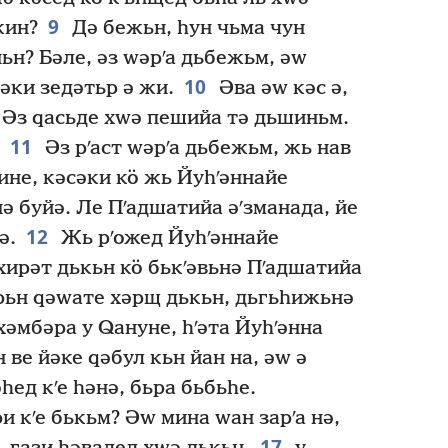
9
жин?
Дә бежьн, һун чьма чун
ьн? Бәле, әз ԝәрʹа дьбежьм, әԝ
10
рәки зедәтьр ә жи.
Әва әԝ кәс ә,
 ‹Әз ԛасьде хԝә пешийа тә дьшиньм.
11
Әз рʹаст ԝәрʹа дьбежьм, жь нав
ине, кәсәки кӧ жь Йуһʹәннайе
нә буйә. Ле Пʹадшатийа әʹзманада, йе
12
ә.
Жь рʹожед Йуһʹәннайе
хирәт дькьн кӧ бькʹәвьнә Пʹадшатийа
арьн ԛәԝате хәрщ дькьн, дьгьһижьнә
хәмбәра у Ԛануне, һʹәта Йуһʹәнна
 ве йәке ԛәбул кьн йан на, әԝ ә
һед кʹе һәнә, бьра бьбьһе.
 кʹе бькьм? Әԝ мина ԝан зарʹа нә,
17