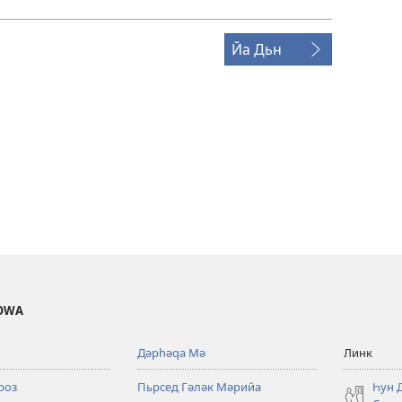
Йа Дьн
ОWА
Дәрһәԛа Мә
Линк
роз
Пьрсед Гәләк Мәрийа
Һун 