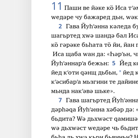
11
Паши ве йәке кӧ Иса тʹә
ԝедәре чу бажаред дьн, ԝәк
2
Гава Йуһʹәнна кәледа б
шагьртед хԝә шандә бал Ис
кӧ гәрәке бьһата тӧ йи, йан
Иса щаба ԝан да: «Һәрʹьн, ч
5
Йуһʹәннарʹа бежьн:
Йед ко
*
йед кʹоти ԛәнщ дьбьн,
йед к
кʹәсибарʹа мьзгини те дайине
мьнда накʹәвә шьке».
7
Гава шагьртед Йуһʹәнна 
дәрһәԛа Йуһʹәнна хәбәр дә: 
бьдита? Ԝә дьхԝәст ԛамишәк
ԝә дьхԝәст ԝедәре чь бьдит
бьһа ль хԝә кьри бьвиньн? Н