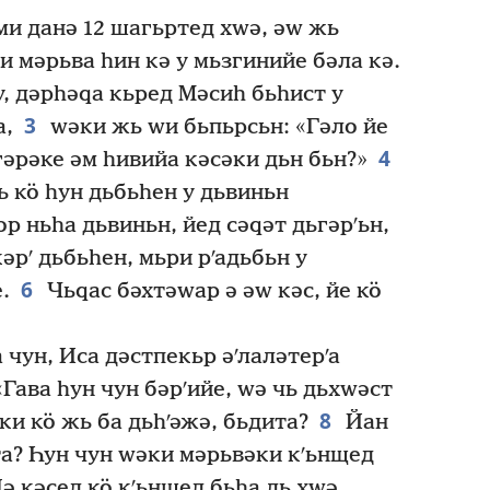
ми данә 12 шагьртед хԝә, әԝ жь
и мәрьва һин кә у мьзгинийе бәла кә.
у, дәрһәԛа кьред Мәсиһ бьһист у
3
а,
ԝәки жь ԝи бьпьрсьн: «Гәло йе
4
 гәрәке әм һивийа кәсәки дьн бьн?»
ь кӧ һун дьбьһен у дьвиньн
р ньһа дьвиньн, йед сәԛәт дьгәрʹьн,
әрʹ дьбьһен, мьри рʹадьбьн у
6
.
Чьԛас бәхтәԝар ә әԝ кәс, йе кӧ
чун, Иса дәстпекьр әʹлаләтерʹа
«Гава һун чун бәрʹийе, ԝә чь дьхԝәст
8
и кӧ жь ба дьһʹәжә, бьдита?
Йан
а? Һун чун ԝәки мәрьвәки кʹьнщед
ә кәсед кӧ кʹьнщед бьһа ль хԝә