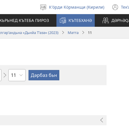
К′öрди Кöрманщи (Кирили)
Текʹ
Зьман
(o
бьжберә
ne
КЬРЬНЕД КʹЬТЕБА ПИРОЗ
КʹЬТЕБХАНӘ
ДӘРҺӘԚ
wi
лгәрʹандьна «Дьнйа Тʹәзә» (2023)
Мәтта
11
Сәри