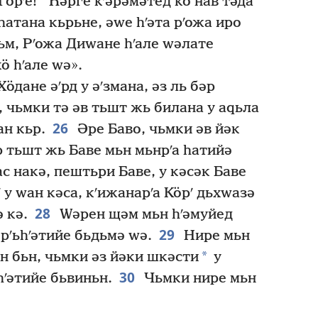
*
Горʹе!
Һәрге кʹәрәмәтед кӧ нав тәда
атана кьрьне, әԝе һʹәта рʹожа иро
ьм, Рʹожа Диԝане һʹале ԝәлате
ӧ һʹале ԝә».
ӧдане әʹрд у әʹзмана, әз ль бәр
 чьмки тә әв тьшт жь билана у аԛьла
26
ан кьр.
Әре Баво, чьмки әв йәк
 тьшт жь Баве мьн мьнрʹа һатийә
ас накә, пештьри Баве, у кәсәк Баве
 у ԝан кәса, кʹижанарʹа Кӧрʹ дьхԝазә
28
 кә.
Ԝәрен щәм мьн һʹәмуйед
29
 рʹьһʹәтийе бьдьмә ԝә.
Нире мьн
*
н бьн, чьмки әз йәки шкәсти
у
30
һʹәтийе бьвиньн.
Чьмки нире мьн