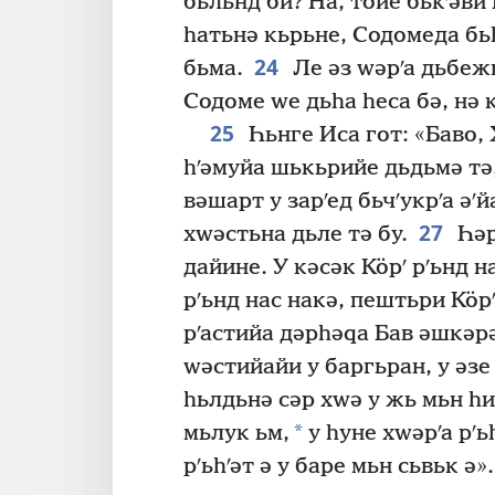
бьльнд би? На, тӧйе бькʹәви 
һатьнә кьрьне, Содомеда бьһ
24
бьма.
Ле әз ԝәрʹа дьбеж
Содоме ԝе дьһа һеса бә, нә к
25
Һьнге Иса гот: «Баво, Х
һʹәмуйа шькьрийе дьдьмә тә,
вәшарт у зарʹед бьчʹукрʹа әʹй
27
хԝәстьна дьле тә бу.
Һәр
дайине. У кәсәк Кӧрʹ рʹьнд н
рʹьнд нас накә, пештьри Кӧрʹ
рʹастийа дәрһәԛа Бав әшкәрә
ԝәстийайи у баргьран, у әзе
һьлдьнә сәр хԝә у жь мьн һи
*
мьлук ьм,
у һуне хԝәрʹа рʹь
рʹьһʹәт ә у баре мьн сьвьк ә».