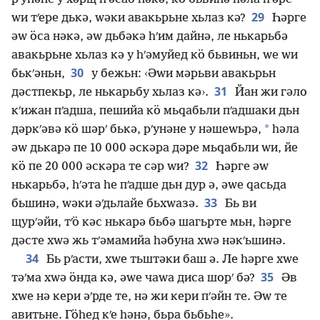
29
ԝи тʹере дькә, ԝәки авакьрьне хьлаз кә?
Һәрге
әԝ ӧса нәкә, әԝ дьбәкә һʹим дайнә, ле нькарьбә
авакьрьне хьлаз кә у һʹәмуйед кӧ бьвиньн, ԝе ԝи
30
бькʹәньн,
у бежьн: ‹Әԝи мәрьви авакьрьн
31
дәстпекьр, ле нькарьбу хьлаз кә›.
Йан жи гәло
кʹижан пʹадша, пешийа кӧ мьԛабьли пʹадшаки дьн
*
дәркʹәвә кӧ шәрʹ бькә, рʹунәне у нәшеԝьрә,
һәла
әԝ дькарә пе 10 000 әскәра дәре мьԛабьли ԝи, йе
32
кӧ пе 20 000 әскәра те сәр ԝи?
Һәрге әԝ
нькарьбә, һʹәта һе пʹадше дьн дур ә, әԝе ԛасьда
33
бьшинә, ԝәки әʹдьлайе бьхԝазә.
Бь ви
щурʹәйи, тʹӧ кәс нькарә бьбә шагьрте мьн, һәрге
дәсте хԝә жь тʹәмамийа һәбуна хԝә нәкʹьшинә.
34
Бь рʹасти, хԝе тьштәки баш ә. Ле һәрге хԝе
35
тәʹма хԝә ӧнда кә, әԝе чаԝа диса шорʹ бә?
Әв
хԝе нә кери әʹрде те, нә жи кери пʹәйн те. Әԝ те
авитьне. Гӧһед кʹе һәнә, бьра бьбьһе».