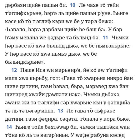
10
дәрбази щийе пашьн би.
Ле чахе тӧ тейи
тʹәглифкьрьне, һәрʹә ль щийе пашьн рʹуне. Һьнге
кәсе кӧ тӧ тʹәглиф кьри ԝе бе у тәрʹа бежә:
‹Һәвало, һәрʹә дәрбази щийе һе баш бә›. У бәр
11
һʹәму мевана ԝе ԛәдьре тә бьльнд бә.
Чьмки
һәр кәсе кӧ хԝә бьльнд дькә, ԝе бе ньмьзкьрьне.
У һәр кәсе кӧ хԝә ньмьз дькә, ԝе бе
бьльндкьрьне».
12
Паше Иса ԝи мәрьвирʹа, йе кӧ әԝ тʹәглифи
мала хԝә кьрьбу, гот: «Гава тӧ хԝарьна нивро йан
шиве датини, гази һәвал, бьра, мәрьвед хԝә йан
щинаред хԝәйи дәԝләти нәкә. Чьмки дьбәкә
әԝана жи тә тʹәглифи сәр хԝарьне кьн у ԛәнщийа
13
тә ль тә вәгәрʹиньн.
Ле гава тӧ сьфрәке
датини, гази фәԛира, сәԛәта, тʹопала у кора бькә.
14
Һьнге тӧйе бәхтәԝар би, чьмки тьштәки ԝан
тʹӧнә кӧ ль тә вәгәрʹиньн. У ԝәʹде рʹабуна кәсед