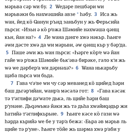
2
мәрьва сәр ԝи бу.
Ԝедәре пешбәри ԝи
3
*
мәрьвәки бь нәхԝәшийа авзе
һәбу.
Иса жь
ԝан, йед кӧ Ԛанун рʹьнд заньбун у жь Ферьсийа
пьрси: «Изьн ә кӧ рʹожа Шәмийе нәхԝәша ԛәнщ
4
кьн, йан на?»
Ле ԝана дәнге хԝә нәкьр. Һьнге
әԝи дәсте хԝә да ԝи мәрьви, әԝ ԛәнщ кьр у бәрʹда.
5
Паше әԝи жь ԝан пьрси: «Һәрге кӧрʹе ԝә йан
гайе ԝә рʹожа Шәмийе бькʹәвә бирәке, гәло кʹи жь
6
ԝә ԝе дәрберʹа ԝи дәрнәхә?»
Ԝана нькарьбу
щаба пьрса ԝи бьда.
7
Гава чʹәʹве ԝи чу сәр меванед кӧ щийед һәри
8
баш дьгәрʹийан, ԝанрʹа мәсәлә гот:
«Гава кәсәк
тә тʹәглифи дәʹԝате дькә, ль щийе һәри баш
рʹунәне. Дьԛәԝьмә йәки жь тә дьһа хԝәйиԛәдьр жи
9
һатийә тʹәглифкьрьне.
Һьнге кәсе кӧ гази ԝә
һәрда кьрийә ԝе бе у тәрʹа бежә: ‹Бьра әв мәрьв ль
щийе тә рʹуне›. Һьнге тӧйе жь шәрма хԝә рʹаби у