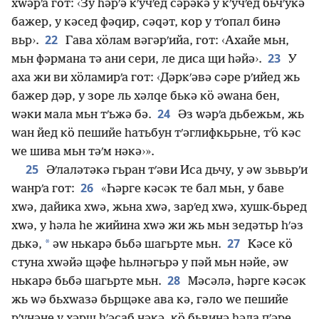
хԝәрʹа гот: ‹Зу һәрʹә кʹучʹед сәрәкә у кʹучʹед бьчʹукә
бажер, у кәсед фәԛир, сәԛәт, кор у тʹопал бинә
22
вьр›.
Гава хӧлам вәгәрʹийа, гот: ‹Ахайе мьн,
23
мьн фәрмана тә ани сери, ле диса щи һәйә›.
У
аха жи ви хӧламирʹа гот: ‹Дәркʹәвә сәре рʹийед жь
бажер дәр, у зоре ль хәлԛе бькә кӧ әԝана бен,
24
ԝәки мала мьн тʹьжә бә.
Әз ԝәрʹа дьбежьм, жь
ԝан йед кӧ пешийе һатьбун тʹәглифкьрьне, тʹӧ кәс
ԝе шива мьн тәʹм нәкә›».
25
Әʹлаләтәкә гьран тʹәви Иса дьчу, у әԝ зьвьрʹи
26
ԝанрʹа гот:
«Һәрге кәсәк те бал мьн, у баве
хԝә, дайика хԝә, жьна хԝә, зарʹед хԝә, хушк-бьред
хԝә, у һәла һе жийина хԝә жи жь мьн зедәтьр һʹәз
27
*
дькә,
әԝ нькарә бьбә шагьрте мьн.
Кәсе кӧ
стуна хԝәйә щәфе һьлнәгьрә у пәй мьн нәйе, әԝ
28
нькарә бьбә шагьрте мьн.
Мәсәлә, һәрге кәсәк
жь ԝә бьхԝазә бьрщәке ава кә, гәло ԝе пешийе
рʹунәне у хәрщ һʹәсаб нәкә, кӧ бьвинә һәла пʹәре