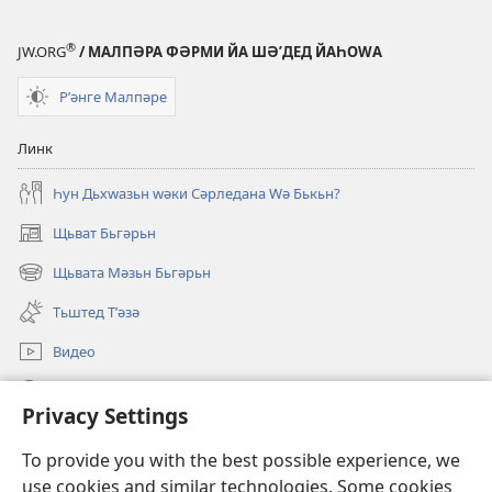
®
JW.ORG
/ МАЛПӘРА ФӘРМИ ЙА ШӘʹДЕД ЙАҺОWА
Рʹәнге Малпәре
Линк
Һун Дьхԝазьн ԝәки Сәрледана Ԝә Бькьн?
Щьват Бьгәрьн
(opens
new
Щьвата Мәзьн Бьгәрьн
(opens
window)
new
Тьштед Тʹәзә
window)
Видео
Легәрин
Privacy Settings
Qöрбанкьрьн
(opens
To provide you with the best possible experience, we
new
use cookies and similar technologies. Some cookies