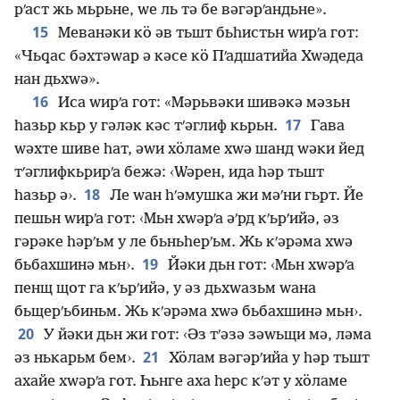
рʹаст жь мьрьне, ԝе ль тә бе вәгәрʹандьне».
15
Меванәки кӧ әв тьшт бьһистьн ԝирʹа гот:
«Чьԛас бәхтәԝар ә кәсе кӧ Пʹадшатийа Хԝәдеда
нан дьхԝә».
16
Иса ԝирʹа гот: «Мәрьвәки шивәкә мәзьн
17
һазьр кьр у гәләк кәс тʹәглиф кьрьн.
Гава
ԝәхте шиве һат, әԝи хӧламе хԝә шанд ԝәки йед
тʹәглифкьрирʹа бежә: ‹Ԝәрен, ида һәр тьшт
18
һазьр ә›.
Ле ԝан һʹәмушка жи мәʹни гьрт. Йе
пешьн ԝирʹа гот: ‹Мьн хԝәрʹа әʹрд кʹьрʹийә, әз
гәрәке һәрʹьм у ле бьньһерʹьм. Жь кʹәрәма хԝә
19
бьбахшинә мьн›.
Йәки дьн гот: ‹Мьн хԝәрʹа
пенщ щот га кʹьрʹийә, у әз дьхԝазьм ԝана
бьщерʹьбиньм. Жь кʹәрәма хԝә бьбахшинә мьн›.
20
У йәки дьн жи гот: ‹Әз тʹәзә зәԝьщи мә, ләма
21
әз нькарьм бем›.
Хӧлам вәгәрʹийа у һәр тьшт
ахайе хԝәрʹа гот. Һьнге аха һерс кʹәт у хӧламе