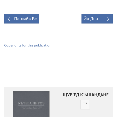
Пешийа Ве
Йа Дьн
Copyrights for this publication
ЩУР′ЕД К′ЬШАНДЬНЕ
Щур′ед
к′ьшандьна