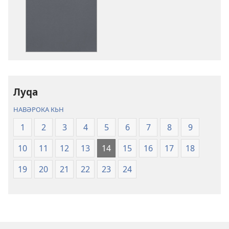
нәшьркьрьнед
әләктроник
Кʹьтеба
Пироз
Ԝәлгәрʹандьна
«Дьнйа
Тʹәзә»
Луԛа
(2023)
НАВӘРОКА КЬН
1
2
3
4
5
6
7
8
9
10
11
12
13
14
15
16
17
18
19
20
21
22
23
24