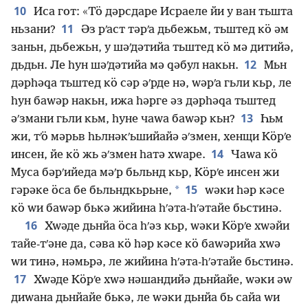
10
Иса гот: «Тӧ дәрсдаре Исраеле йи у ван тьшта
11
ньзани?
Әз рʹаст тәрʹа дьбежьм, тьштед кӧ әм
заньн, дьбежьн, у шәʹдәтийа тьштед кӧ мә дитийә,
12
дьдьн. Ле һун шәʹдәтийа мә ԛәбул накьн.
Мьн
дәрһәԛа тьштед кӧ сәр әʹрде нә, ԝәрʹа гьли кьр, ле
һун баԝәр накьн, ижа һәрге әз дәрһәԛа тьштед
13
әʹзмани гьли кьм, һуне чаԝа баԝәр кьн?
Һьм
жи, тʹӧ мәрьв һьлнәкʹьшийайә әʹзмен, хенщи Кӧрʹе
14
инсен, йе кӧ жь әʹзмен һатә хԝаре.
Чаԝа кӧ
Муса бәрʹийеда мәʹр бьльнд кьр, Кӧрʹе инсен жи
15
*
гәрәке ӧса бе бьльндкьрьне,
ԝәки һәр кәсе
кӧ ԝи баԝәр бькә жийина һʹәта-һʹәтайе бьстинә.
16
Хԝәде дьнйа ӧса һʹәз кьр, ԝәки Кӧрʹе хԝәйи
тайе-тʹәне да, сәва кӧ һәр кәсе кӧ баԝәрийа хԝә
ԝи тинә, нәмьрә, ле жийина һʹәта-һʹәтайе бьстинә.
17
Хԝәде Кӧрʹе хԝә нәшандийә дьнйайе, ԝәки әԝ
диԝана дьнйайе бькә, ле ԝәки дьнйа бь сайа ԝи