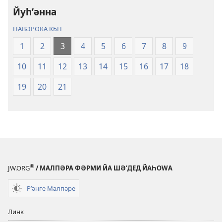
Тʹәзә»
Йуһʹәнна
(2023)
НАВӘРОКА КЬН
1
2
3
4
5
6
7
8
9
10
11
12
13
14
15
16
17
18
19
20
21
®
JW.ORG
/ МАЛПӘРА ФӘРМИ ЙА ШӘʹДЕД ЙАҺОWА
Рʹәнге Малпәре
Линк