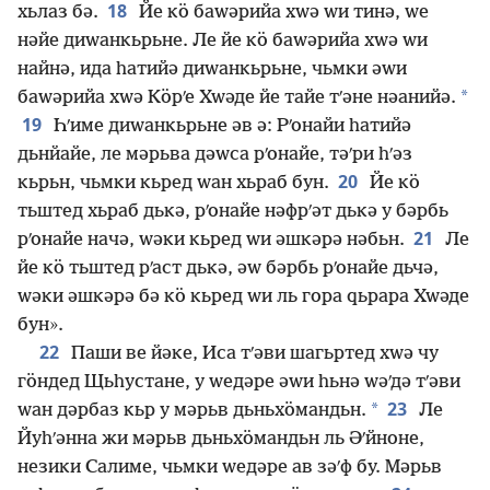
18
хьлаз бә.
Йе кӧ баԝәрийа хԝә ԝи тинә, ԝе
нәйе диԝанкьрьне. Ле йе кӧ баԝәрийа хԝә ԝи
найнә, ида һатийә диԝанкьрьне, чьмки әԝи
*
баԝәрийа хԝә Кӧрʹе Хԝәде йе тайе тʹәне нәанийә.
19
Һʹиме диԝанкьрьне әв ә: Рʹонайи һатийә
дьнйайе, ле мәрьва дәԝса рʹонайе, тәʹри һʹәз
20
кьрьн, чьмки кьред ԝан хьраб бун.
Йе кӧ
тьштед хьраб дькә, рʹонайе нәфрʹәт дькә у бәрбь
21
рʹонайе начә, ԝәки кьред ԝи әшкәрә нәбьн.
Ле
йе кӧ тьштед рʹаст дькә, әԝ бәрбь рʹонайе дьчә,
ԝәки әшкәрә бә кӧ кьред ԝи ль гора ԛьрара Хԝәде
бун».
22
Паши ве йәке, Иса тʹәви шагьртед хԝә чу
гӧндед Щьһустане, у ԝедәре әԝи һьнә ԝәʹдә тʹәви
23
*
ԝан дәрбаз кьр у мәрьв дьньхӧмандьн.
Ле
Йуһʹәнна жи мәрьв дьньхӧмандьн ль Әʹйноне,
незики Салиме, чьмки ԝедәре ав зәʹф бу. Мәрьв