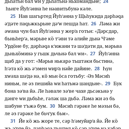
24
дьһатьн бал ԝи у дьһатьнә ньхӧмандьне;
һьнге Йуһʹәнна һе нәавитьбунә кәле.
25
Нав шагьртед Йуһʹәнна у Щьһукида дәрһәԛа
26
әʹдәте паԛьжкьрьне дәʹԝ пешда һат.
Ләма жи
әԝана чун бал Йуһʹәнна у жерʹа готьн: «Дәрсдар,
бьньһерʹә, мәрьве кӧ тʹәви тә алийе дьнә Чʹәме
Урдӧне бу, дәрһәԛа кʹижани тә шәʹдәти да, мәрьва
27
дьньхӧминә у гьшк дьчьнә бал ԝи».
Йуһʹәнна
щаб да у гот: «Мәрьв нькарә тьштәки бьстинә,
28
һʹәта кӧ жь әʹзмен ԝирʹа нәйе дайине.
Һун
хԝәха шәʹдә нә, кӧ мьн ӧса готьбу: ‹Әз Мәсиһ
29
ниньм, ле әз пешийа ԝи һатьмә шандьне›.
Бук
бона зәʹва йә. Ле һәвале зәʹве чахе дьсәкьнә у
дәнге ԝи дьбьһе, гәләк ша дьбә. Ләма жи әз бь
30
шабуне тʹьжә бум.
Мәсиһ гәрәке һе мәзьн бә,
ле әз гәрәке һе бьчʹук бьм».
31
Йе кӧ жь жоре те, сәр һʹәмуйарʹа йә. Йе кӧ
жь әʹрде йә, дәрһәԛа тьштед кӧ сәр әʹрде нә хәбәр