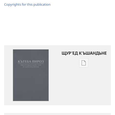
Copyrights for this publication
ЩУР′ЕД К′ЬШАНДЬНЕ
Щур′ед
к′ьшандьна
нәшьркьрьнед
әләктроник
Кʹьтеба
Пироз
Ԝәлгәрʹандьна
«Дьнйа