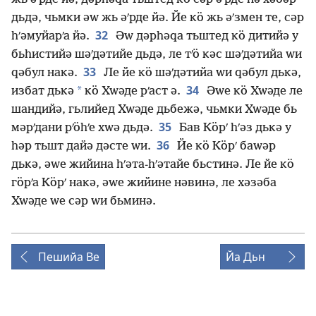
дьдә, чьмки әԝ жь әʹрде йә. Йе кӧ жь әʹзмен те, сәр
32
һʹәмуйарʹа йә.
Әԝ дәрһәԛа тьштед кӧ дитийә у
бьһистийә шәʹдәтийе дьдә, ле тʹӧ кәс шәʹдәтийа ԝи
33
ԛәбул накә.
Ле йе кӧ шәʹдәтийа ԝи ԛәбул дькә,
34
*
избат дькә
кӧ Хԝәде рʹаст ә.
Әԝе кӧ Хԝәде ле
шандийә, гьлийед Хԝәде дьбежә, чьмки Хԝәде бь
35
мәрʹдани рʹӧһʹе хԝә дьдә.
Бав Кӧрʹ һʹәз дькә у
36
һәр тьшт дайә дәсте ԝи.
Йе кӧ Кӧрʹ баԝәр
дькә, әԝе жийина һʹәта-һʹәтайе бьстинә. Ле йе кӧ
гӧрʹа Кӧрʹ накә, әԝе жийине нәвинә, ле хәзәба
Хԝәде ԝе сәр ԝи бьминә.
Пешийа Ве
Йа Дьн