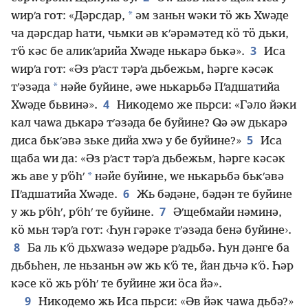
*
ԝирʹа гот: «Дәрсдар,
әм заньн ԝәки тӧ жь Хԝәде
ча дәрсдар һати, чьмки әв кʹәрәмәтед кӧ тӧ дьки,
3
тʹӧ кәс бе аликʹарийа Хԝәде нькарә бькә».
Иса
ԝирʹа гот: «Әз рʹаст тәрʹа дьбежьм, һәрге кәсәк
*
тʹәзәда
нәйе буйине, әԝе нькарьбә Пʹадшатийа
4
Хԝәде бьвинә».
Никодемо же пьрси: «Гәло йәки
кал чаԝа дькарә тʹәзәда бе буйине? Ԛә әԝ дькарә
5
диса бькʹәвә зьке дийа хԝә у бе буйине?»
Иса
щаба ԝи да: «Әз рʹаст тәрʹа дьбежьм, һәрге кәсәк
*
жь аве у рʹӧһʹ
нәйе буйине, ԝе нькарьбә бькʹәвә
6
Пʹадшатийа Хԝәде.
Жь бәдәне, бәдән те буйине
7
у жь рʹӧһʹ, рʹӧһʹ те буйине.
Әʹщебмайи нәминә,
кӧ мьн тәрʹа гот: ‹Һун гәрәке тʹәзәда бенә буйине›.
8
Ба ль кʹӧ дьхԝазә ԝедәре рʹадьбә. Һун дәнге ба
дьбьһен, ле ньзаньн әԝ жь кʹӧ те, йан дьчә кʹӧ. Һәр
кәсе кӧ жь рʹӧһʹ те буйине жи ӧса йә».
9
Никодемо жь Иса пьрси: «Әв йәк чаԝа дьбә?»