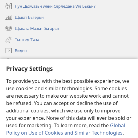
Һун Дьхԝазьн ԝәки Сәрледана Ԝә Бькьн?
Щьват Бьгәрьн
(opens
new
Щьвата Мәзьн Бьгәрьн
(opens
window)
new
Тьштед Тʹәзә
window)
Видео
Легәрин
Privacy Settings
Qöрбанкьрьн
(opens
To provide you with the best possible experience, we
new
use cookies and similar technologies. Some cookies
window)
КʹЬТЕБХАНӘЙА ОНЛАЙН йа Бьрща Qәрәwьлийе
are necessary to make our website work and cannot
(opens
be refused. You can accept or decline the use of
new
®
JW Hub
window)
additional cookies, which we use only to improve
(opens
new
your experience. None of this data will ever be sold or
window)
used for marketing. To learn more, read the
Global
Policy on Use of Cookies and Similar Technologies
.