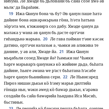
нибуйа. Ле Хԝәде бь дьловани бь сайа созе хԝә әв
мьлкʹ да Бьраһим.
19
Ижа Ԛанун бона чь бу? Әв ԛанун паше һатә
дайине бона әшкәрәкьрьна гӧна, һʹәта һатьна
зӧрʹәта ԝи, кʹижанирʹа соз дабу. Хԝәде ԛанун да
мәләка у ԝана әв ԛанун бь дәсте ортʹәчи
20
гиһандьнә мәрьва.
Ле гава пәйман тʹәне кәсәк
датинә, ортʹәчи нәлазьм ә, чьмки әв аликива те
21
данине, у әв али, Хԝәде йә.
Ижа Ԛанун
мьԛабьли созед Хԝәде йә? Һәмьки на! Чьмки
һәрге мәрьварʹа ԛанунәкә кӧ жийине дьдә, бьһата
дайине, һьнге әԝана ԝе рʹаст бьһатана һʹәсабе
22
һәрге ԛанун бьанийана сери.
Ле Ньвисаред
Пироз нишан дькьн кӧ һʹәму мәрьв дилтийа
гӧнәда ньн, ԝәки әԝед кӧ баԝәр дькьн, кʹәрәма
создайи бь сайа баԝәрийа һьндава Иса Мәсиһ,
бьстиньн.
23
Ле пешийа кӧ баԝәри пешда бьһата, ԛануне