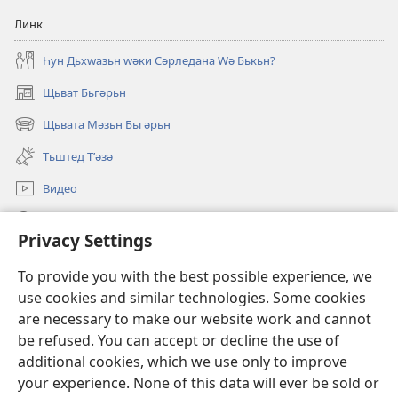
Линк
Һун Дьхԝазьн ԝәки Сәрледана Ԝә Бькьн?
Щьват Бьгәрьн
(opens
new
Щьвата Мәзьн Бьгәрьн
(opens
window)
new
Тьштед Тʹәзә
window)
Видео
Легәрин
Privacy Settings
Qöрбанкьрьн
(opens
To provide you with the best possible experience, we
new
use cookies and similar technologies. Some cookies
window)
КʹЬТЕБХАНӘЙА ОНЛАЙН йа Бьрща Qәрәwьлийе
are necessary to make our website work and cannot
(opens
be refused. You can accept or decline the use of
new
®
JW Hub
window)
additional cookies, which we use only to improve
(opens
new
your experience. None of this data will ever be sold or
window)