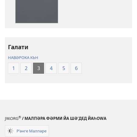
әләктроник
Кʹьтеба
Пироз
Ԝәлгәрʹандьна
«Дьнйа
Тʹәзә»
Галати
(2023)
НАВӘРОКА КЬН
1
2
3
4
5
6
®
JW.ORG
/ МАЛПӘРА ФӘРМИ ЙА ШӘʹДЕД ЙАҺОWА
Рʹәнге Малпәре