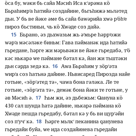
ӧса бу, ԝәки бь сайа Мәсиһ Иса кʹәрәма кӧ
Бьраһимрʹа һатийә создайине, бьгьһижә мьләтед
дьн. У бь ве йәке әме бь сайа баԝәрийа хԝә рʹӧһʹе
пироз бьстиньн, чь кӧ Хԝәде соз дайә.
15
Бьрано, әз дьхԝазьм жь әʹмьре һәррʹожи
ԝәрʹа мәсәләке биньм: Гава пәйманәк ида һатийә
гьредане, һәрге жи мәрьвәки ве йәке гьредабә, тʹӧ
кәс нькарә ԝе пәймане бәтал кә, йан жи тьштәки
16
дьн сәрда зедә кә.
Аԝа Бьраһим у зӧрʹәта
ԝирʹа соз һатьнә дайине. Ньвисаред Пирозда найе
готьне, «зӧрʹәтед тә», чаԝа бона гәләка. Ле те
готьне, «зӧрʹәта тә», демәк бона йәки те готьне, у
17
әв Мәсиһ ә.
Һьм жи, әз дьбежьм: Ԛануна кӧ
430 сал шунда һатә дайине, нькарә пәймана кӧ
Хԝәде пешда гьредабу, бәтал кә у бь ви щурʹәйи
18
соз пʹучʹ кә.
Һәрге мьлкʹ пеканина ԛанунева
гьредайи буйа, ԝе ида создайинева гьредайи