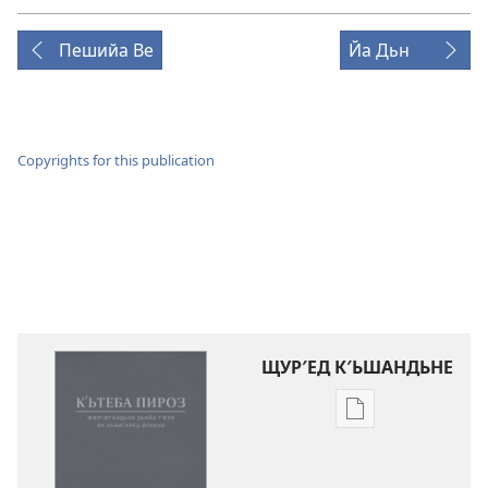
Пешийа Ве
Йа Дьн
Copyrights for this publication
ЩУР′ЕД К′ЬШАНДЬНЕ
Щур′ед
к′ьшандьна
нәшьркьрьнед