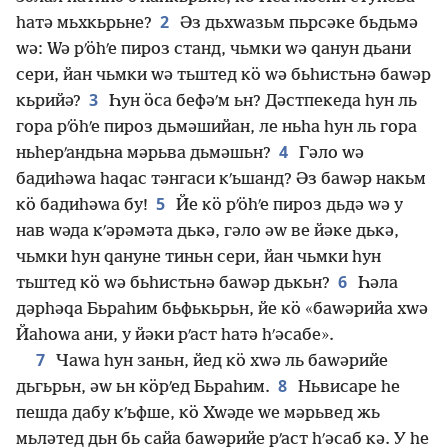
2
һатә мьхкьрьне?
Әз дьхԝазьм пьрсәке бьдьмә
ԝә: Ԝә рʹӧһʹе пироз станд, чьмки ԝә ԛанун дьани
сери, йан чьмки ԝә тьштед кӧ ԝә бьһистьнә баԝәр
3
кьрийә?
Һун ӧса бефәʹм ьн? Дәстпекеда һун ль
гора рʹӧһʹе пироз дьмәшийан, ле ньһа һун ль гора
4
ньһерʹандьна мәрьва дьмәшьн?
Гәло ԝә
бадиһәԝа һаԛас тәнгаси кʹьшанд? Әз баԝәр накьм
5
кӧ бадиһәԝа бу!
Йе кӧ рʹӧһʹе пироз дьдә ԝә у
нав ԝәда кʹәрәмәта дькә, гәло әԝ ве йәке дькә,
чьмки һун ԛануне тиньн сери, йан чьмки һун
6
тьштед кӧ ԝә бьһистьнә баԝәр дькьн?
Һәла
дәрһәԛа Бьраһим бьфькьрьн, йе кӧ «баԝәрийа хԝә
Йаһоԝа ани, у йәки рʹаст һатә һʹәсабе».
7
Чаԝа һун заньн, йед кӧ хԝә ль баԝәрийе
8
дьгьрьн, әԝ ьн кӧрʹед Бьраһим.
Ньвисаре һе
пешда дабу кʹьфше, кӧ Хԝәде ԝе мәрьвед жь
мьләтед дьн бь сайа баԝәрийе рʹаст һʹәсаб кә. У һе