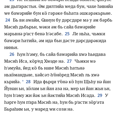
әм дьпʹарастьн. Әм дилтийа ԝеда бун, чахе һивийа
ԝе баԝәрийе бун кӧ гәрәке бьһата әшкәрәкьрьне.
24
Бь ви аԝайи, Ԛанун бу дәрсдаре мә у әм бәрбь
Мәсиһ дьбьрьн, ԝәки әм бь сайа баԝәрийе
25
мәрьвнә рʹаст бенә һʹәсабе.
Ле ньһа, чьмки
баԝәри һатийә, әм ида бьн дәсте дәрсдарәкида
ниньн.
26
Һун һʹәму, бь сайа баԝәрийа хԝә һьндава
27
Мәсиһ Иса, кӧрʹед Хԝәде нә.
Чьмки ԝә
һʹәмуйа, йед кӧ бь наве Мәсиһ һатьнә
ньхӧмандьне, хәйсәт-һʹӧнӧред Мәсиһ ль хԝә
28
*
кьрийә.
Ида фьрԛи тʹӧнә кӧ һун Щьһу нә йан
Йунан ьн, хӧлам ьн йан аза нә, мер ьн йан жьн ьн,
29
һун һʹәму жи йәк ьн йәктийа Мәсиһ Исада.
У
һәрге һун пʹара Мәсиһ нә, һун бь рʹасти зӧрʹәта
Бьраһим ьн, у ԝаред ԝи сози нә.