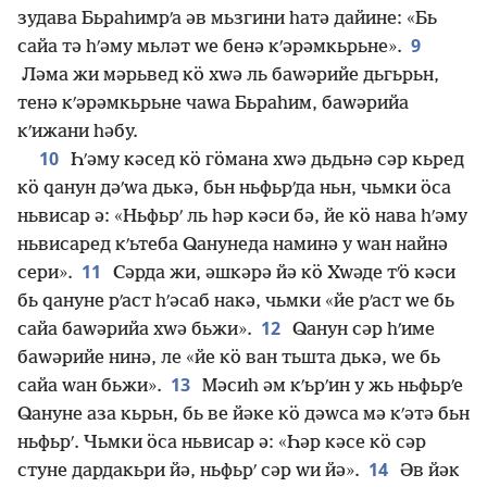
зудава Бьраһимрʹа әв мьзгини һатә дайине: «Бь
9
сайа тә һʹәму мьләт ԝе бенә кʹәрәмкьрьне».
Ләма жи мәрьвед кӧ хԝә ль баԝәрийе дьгьрьн,
тенә кʹәрәмкьрьне чаԝа Бьраһим, баԝәрийа
кʹижани һәбу.
10
Һʹәму кәсед кӧ гӧмана хԝә дьдьнә сәр кьред
кӧ ԛанун дәʹԝа дькә, бьн ньфьрʹда ньн, чьмки ӧса
ньвисар ә: «Ньфьрʹ ль һәр кәси бә, йе кӧ нава һʹәму
ньвисаред кʹьтеба Ԛанунеда наминә у ԝан найнә
11
сери».
Сәрда жи, әшкәрә йә кӧ Хԝәде тʹӧ кәси
бь ԛануне рʹаст һʹәсаб накә, чьмки «йе рʹаст ԝе бь
12
сайа баԝәрийа хԝә бьжи».
Ԛанун сәр һʹиме
баԝәрийе нинә, ле «йе кӧ ван тьшта дькә, ԝе бь
13
сайа ԝан бьжи».
Мәсиһ әм кʹьрʹин у жь ньфьрʹе
Ԛануне аза кьрьн, бь ве йәке кӧ дәԝса мә кʹәтә бьн
ньфьрʹ. Чьмки ӧса ньвисар ә: «Һәр кәсе кӧ сәр
14
стуне дардакьри йә, ньфьрʹ сәр ԝи йә».
Әв йәк