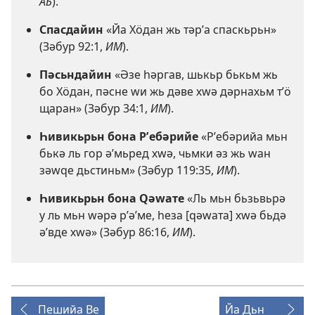
АБ
).
Спасдайин
«Йа Хӧдан жь тәрʹа спаскьрьн»
(
Зәбур 92:1
,
ИМ
).
Пәсьндайин
«Әзе һәргав, шькьр бькьм жь
бо Хӧдан, пәсне ԝи жь дәве хԝә дәрнахьм тʹӧ
щаран» (
Зәбур 34:1
,
ИМ
).
Һивикьрьн бона Рʹебәрийе
«Рʹебәрийа мьн
бькә ль гор әʹмьред хԝә, чьмки әз жь ԝан
зәԝԛе дьстиньм» (
Зәбур 119:35
,
ИМ
).
Һивикьрьн бона Ԛәԝате
«Ль мьн бьзьвьрә
у ль мьн ԝәрә рʹәʹме, һеза [ԛәԝата] хԝә бьдә
әʹвде хԝә» (
Зәбур 86:16
,
ИМ
).
Пешийа Ве
Йа Дьн