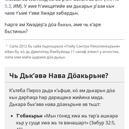
5:3
,
ИМ
). У әԝе һʹәԝщәтийе әм дькарьн рʹази кьн
чахе тʹьме тʹәви Хԝәде хәбәрдьн.
Һәрге әм Хԝәдерʹа дӧа бькьн, әме чь кʹаре
бьстиньн?
Сала 2012 бь сайа пьрскьрьна «Пийу Сәнтра Леколинкьрьне»
a
әʹйан бу, кӧ дь Дәԝләтед Йәкбуйида 11 сәләф атеист у агностик,
лапә кем мәһе щарәке дӧа дькьн.
Чь Дькʹәвә Нава Дӧакьрьне?
Кʹьтеба Пироз дьдә кʹьфше, кӧ әм дькарьн дӧа
кьн дәрһәԛа һәр дәрәщәкә жийина мәда.
Дькарә бькʹәвә нава дӧакьрьне әв тьшт:
Тʹобәкьрьн
«Мьн гӧнед хԝә жь тәрʹа әшкәрә
кьр у суще хԝә жь тә вәнәшарт» (
Зәбур 32:5
,