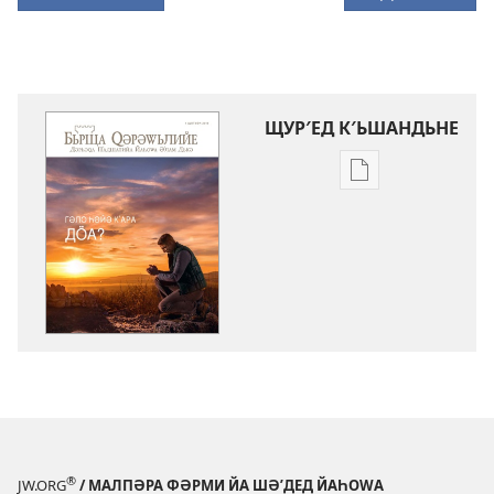
ЩУР′ЕД К′ЬШАНДЬНЕ
Щур′ед
к′ьшандьна
нәшьркьрьнед
әләктроник
БЬРЩА
QӘРӘWЬЛИЙЕ
Гәло
Һәйә
Кʹара
Дӧа?
®
JW.ORG
/ МАЛПӘРА ФӘРМИ ЙА ШӘʹДЕД ЙАҺОWА