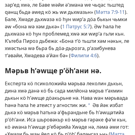
зарʹед хԝә, ле Баве ԝәйи әʹзмана ԝе чьԛас тьштед
ԛәнщ бьдә әԝед кӧ жь ԝи дьхԝазьн» (
Мәтта 7:9-11
).
Бәле, Хԝәде дьхԝазә кӧ һун ԝирʹа дӧа бькьн чьмки
әԝ «бона ԝә хәм дькә» (
1 Пәтрус 5:7
). Әԝ һәла һе
дьхԝазә кӧ һун проблемед хԝә жи ԝирʹа гьли кьн.
Кʹьтеба Пироз дьбежә: «Бона тʹӧ тьшти хәм нәкьн, ле
хԝәстьна ԝә бьра бь дӧа-дьрозга, рʹазибунева
тʹәвайи, Хԝәдева әʹйан бә» (
Филипи 4:6
).
Мәрьв һʹәԝще рʹӧһʹани нә.
Експерта кӧ псиколожийа мәрьва леколин дькьн,
дина хԝә данә кӧ бь сәда милйона мәрьв тʹәхмин
дькьн кӧ һʹәԝще дӧакьрьне нә. Нава ԝан мәрьвада
һәнә һәла һе атеист у агностик жи.
Әв йәк избат
a
дькә кӧ мәрьв һатьнә әʹфьрандьне бь һʹәԝщәтийа
рʹӧһʹани. Иса шьровәкьр кӧ мәрьв гәрәке фәʹм кьн,
кӧ әԝана һʹәԝще рʹебәрийа Хԝәде нә, ләма әԝи гот:
«Хԝәзи бь ԝан йед кӧ бь рʹӧһʹ бәләнгаз ьн» (
Мәтта