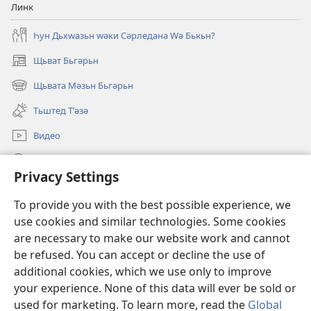
Линк
Һун Дьхԝазьн ԝәки Сәрледана Ԝә Бькьн?
Щьват Бьгәрьн
(opens
new
Щьвата Мәзьн Бьгәрьн
(opens
window)
new
Тьштед Тʹәзә
window)
Видео
Легәрин
Privacy Settings
Qöрбанкьрьн
(opens
To provide you with the best possible experience, we
new
use cookies and similar technologies. Some cookies
window)
КʹЬТЕБХАНӘЙА ОНЛАЙН йа Бьрща Qәрәwьлийе
are necessary to make our website work and cannot
(opens
new
be refused. You can accept or decline the use of
®
JW Hub
window)
additional cookies, which we use only to improve
(opens
new
your experience. None of this data will ever be sold or
window)
used for marketing. To learn more, read the
Global