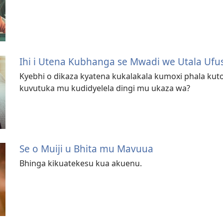
Ihi i Utena Kubhanga se Mwadi we Utala Ufu
Kyebhi o dikaza kyatena kukalakala kumoxi phala kutol
kuvutuka mu kudidyelela dingi mu ukaza wa?
Se o Muiji u Bhita mu Mavuua
Bhinga kikuatekesu kua akuenu.