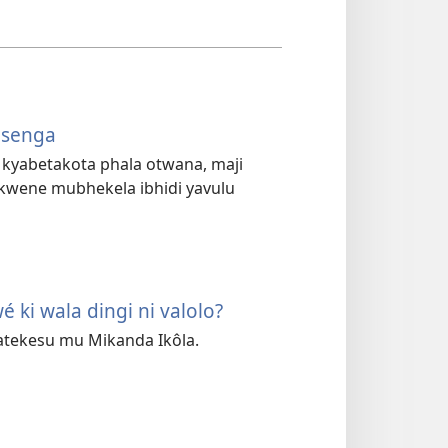
isenga
 kyabetakota phala otwana, maji
kwene mubhekela ibhidi yavulu
 ki wala dingi ni valolo?
atekesu mu Mikanda Ikôla.