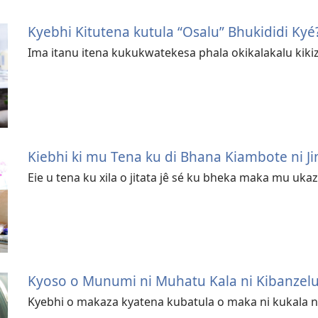
Kyebhi Kitutena kutula “Osalu” Bhukididi Kyé
Ima itanu itena kukukwatekesa phala okikalakalu kiki
Kiebhi ki mu Tena ku di Bhana Kiambote ni J
Eie u tena ku xila o jitata jê sé ku bheka maka mu ukaz
Kyoso o Munumi ni Muhatu Kala ni Kibanzel
Kyebhi o makaza kyatena kubatula o maka ni kukala 