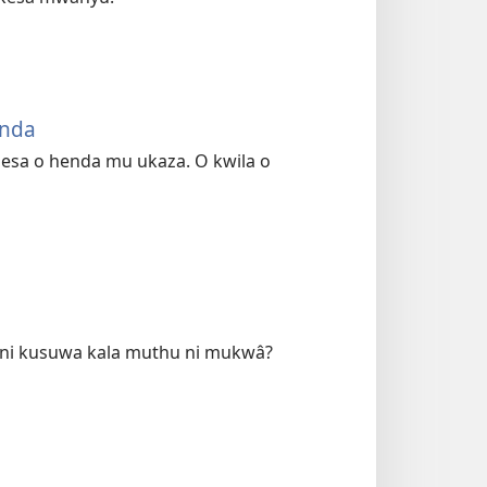
enda
zozesa o henda mu ukaza. O kwila o
 ni kusuwa kala muthu ni mukwâ?