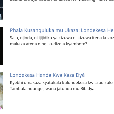
Phala Kusanguluka mu Ukaza: Londekesa H
Salu, njinda, ni ijijidiku ya kizuwa ni kizuwa itena ku
makaza atena dingi kudizola kyambote?
Londekesa Henda Kwa Kaza Dyé
Kyebhi omakaza kyatokala kulondekesa kwila adizolo
Tambula ndunge jiwana jatundu mu Bibidya.