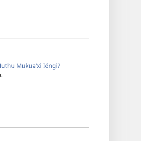
 Muthu Mukua’xi Iéngi?
u.