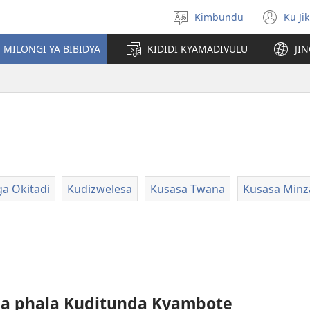
Kimbundu
Ku Ji
Select
(op
language
ne
MILONGI YA BIBIDYA
KIDIDI KYAMADIVULU
JI
win
a Okitadi
Kudizwelesa
Kusasa Twana
Kusasa Minz
ga phala Kuditunda Kyambote