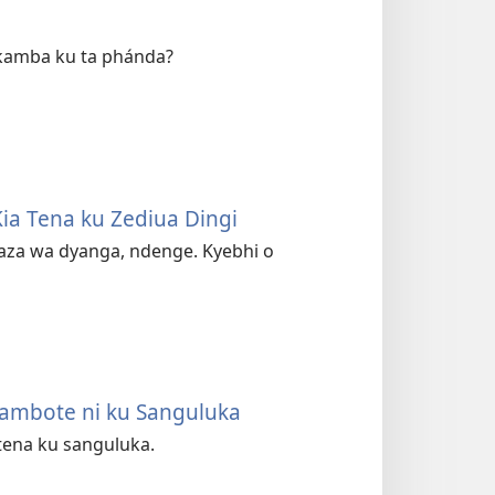
u kamba ku ta phánda?
Kia Tena ku Zediua Dingi
aza wa dyanga, ndenge. Kyebhi o
ambote ni ku Sanguluka
a tena ku sanguluka.