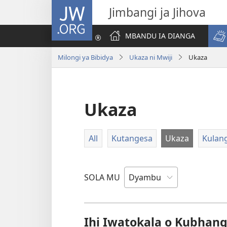
JW.ORG
Jimbangi ja Jihova
MBANDU IA DIANGA
Milongi ya Bibidya
Ukaza ni Mwiji
Ukaza
Ukaza
All
Kutangesa
Ukaza
Kulang
SOLA MU
Ihi Iwatokala o Kubhan