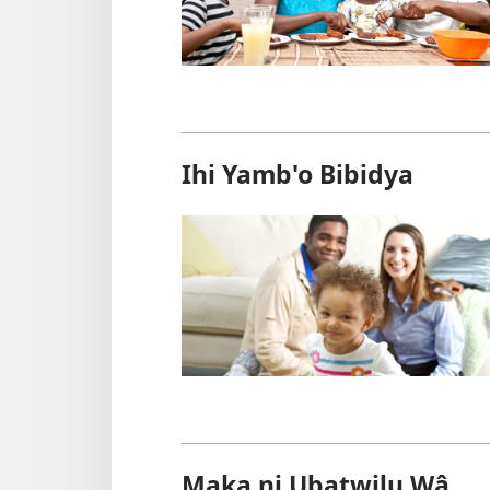
Ihi Yamb'o Bibidya
Maka ni Ubatwilu Wâ