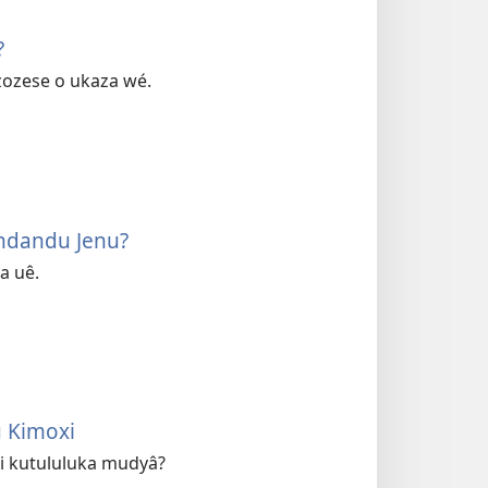
?
zozese o ukaza wé.
indandu Jenu?
a uê.
u Kimoxi
ni kutululuka mudyâ?