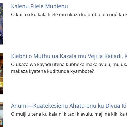
Kalenu Fiiele Mudienu
O kuila o ku kala fiiele mu ukaza kulombolola ngó k
Kiebhi o Muthu ua Kazala mu Veji ia Kaiiadi, 
O ukaza wa kayadi utena kubheka maka avulu, mu uk
makaza kyatena kuditunda kyambote?
Anumi—Kuatekesienu Ahatu-enu ku Divua Ki
O muiji u tena ku kala ni kitadi kiavulu, maji né kiki k