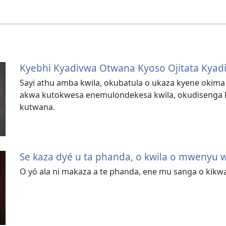
Kyebhi Kyadivwa Otwana Kyoso Ojitata Kyad
Sayi athu amba kwila, okubatula o ukaza kyene okima
akwa kutokwesa enemulondekesa kwila, okudisenga 
kutwana.
Se kaza dyé u ta phanda, o kwila o mwenyu wé
O yó ala ni makaza a te phanda, ene mu sanga o kikw