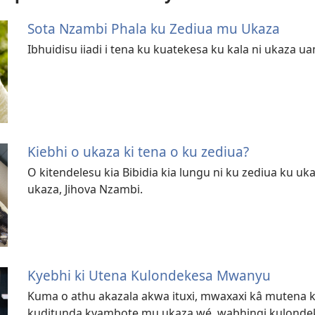
Sota Nzambi Phala ku Zediua mu Ukaza
Ibhuidisu iiadi i tena ku kuatekesa ku kala ni ukaza u
Kiebhi o ukaza ki tena o ku zediua?
O kitendelesu kia Bibidia kia lungu ni ku zediua ku u
ukaza, Jihova Nzambi.
Kyebhi ki Utena Kulondekesa Mwanyu
Kuma o athu akazala akwa ituxi, mwaxaxi kâ mutena
kuditunda kyambote mu ukaza wé, wabhingi kulond