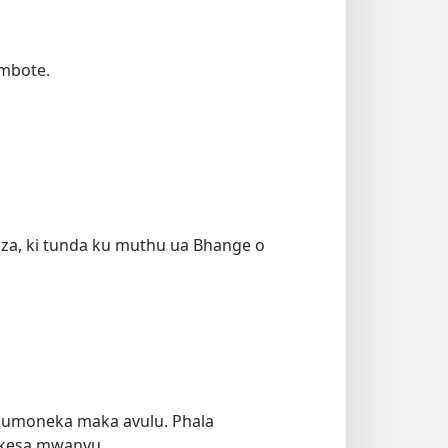
ambote.
kaza, ki tunda ku muthu ua Bhange o
 kumoneka maka avulu. Phala
ekesa mwanyu.