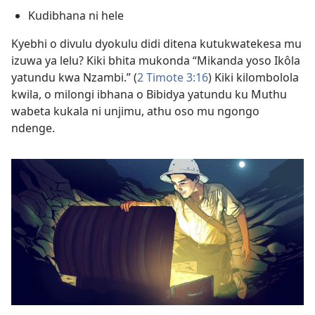
Kudibhana ni hele
Kyebhi o divulu dyokulu didi ditena kutukwatekesa mu
izuwa ya lelu? Kiki bhita mukonda “Mikanda yoso Ikôla
yatundu kwa Nzambi.” (
2 Timote 3:16
) Kiki kilombolola
kwila, o milongi ibhana o Bibidya yatundu ku Muthu
wabeta kukala ni unjimu, athu oso mu ngongo
ndenge.