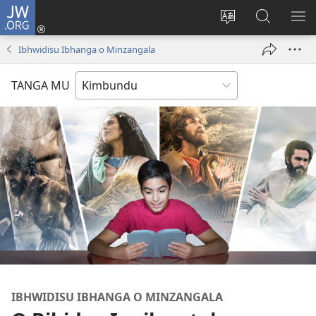
JW.ORG
Ku
Jikula
Change
Tokwesa
LO
(opens
site
ku
O
Ibhwidisu Ibhanga o Minzangala
new
language
JW.ORG
ME
window)
TANGA MU
IBHWIDISU IBHANGA O MINZANGALA