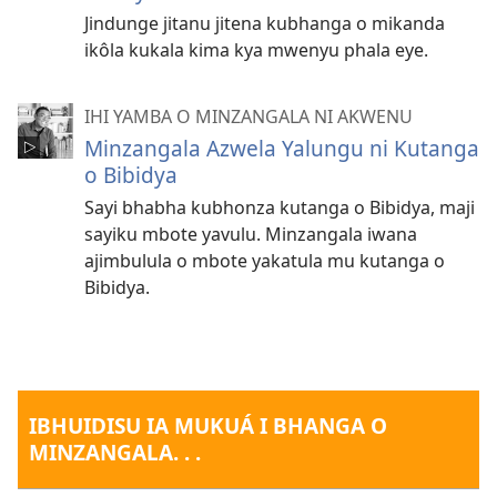
Jindunge jitanu jitena kubhanga o mikanda
ikôla kukala kima kya mwenyu phala eye.
IHI YAMBA O MINZANGALA NI AKWENU
Minzangala Azwela Yalungu ni Kutanga
o Bibidya
Sayi bhabha kubhonza kutanga o Bibidya, maji
sayiku mbote yavulu. Minzangala iwana
ajimbulula o mbote yakatula mu kutanga o
Bibidya.
IBHUIDISU IA MUKUÁ I BHANGA O
MINZANGALA. . .