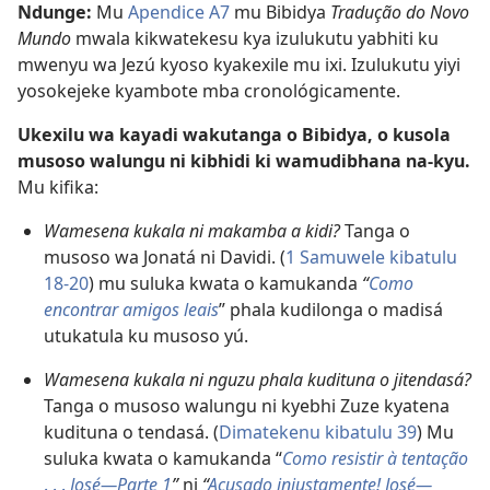
Ndunge:
Mu
Apendice A7
mu Bibidya
Tradução do Novo
Mundo
mwala kikwatekesu kya izulukutu yabhiti ku
mwenyu wa Jezú kyoso kyakexile mu ixi. Izulukutu yiyi
yosokejeke kyambote mba cronológicamente.
Ukexilu wa kayadi wakutanga o Bibidya, o kusola
musoso walungu ni kibhidi ki wamudibhana na-kyu.
Mu kifika:
Wamesena kukala ni makamba a kidi?
Tanga o
musoso wa Jonatá ni Davidi. (
1 Samuwele kibatulu
18-20
) mu suluka kwata o kamukanda
“
Como
encontrar amigos leais
” phala kudilonga o madisá
utukatula ku musoso yú.
Wamesena kukala ni nguzu phala kudituna o jitendasá?
Tanga o musoso walungu ni kyebhi Zuze kyatena
kudituna o tendasá. (
Dimatekenu kibatulu 39
) Mu
suluka kwata o kamukanda “
Como resistir à tentação
. . .
José—Parte 1
”
ni
“
Acusado injustamente! José—