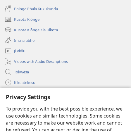
Bhinga Phala Kukukunda
Kusota Kiônge
(opens
new
Kusota Kiônge Kia Dikota
(opens
window)
new
Ima ia ubhe
window)
Ji vidiu
Videos with Audio Descriptions
Tokwesa
Kikuatekesu
Privacy Settings
Kusangela kitadi
(opens
new
To provide you with the best possible experience, we
window)
Mulangidi KIDIDI KIA KU BHAKA MADIVULU MU INTERNETE™
use cookies and similar technologies. Some cookies
(opens
new
are necessary to make our website work and cannot
®
JW Hub
window)
(opens
be refused. You can accept or decline the use of