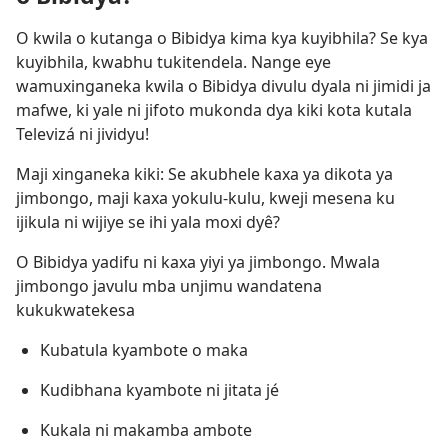
O kwila o kutanga o Bibidya kima kya kuyibhila? Se kya
kuyibhila, kwabhu tukitendela. Nange eye
wamuxinganeka kwila o Bibidya divulu dyala ni jimidi ja
mafwe, ki yale ni jifoto mukonda dya kiki kota kutala
Televizá ni jividyu!
Maji xinganeka kiki: Se akubhele kaxa ya dikota ya
jimbongo, maji kaxa yokulu-kulu, kweji mesena ku
ijikula ni wijiye se ihi yala moxi dyê?
O Bibidya yadifu ni kaxa yiyi ya jimbongo. Mwala
jimbongo javulu mba unjimu wandatena
kukukwatekesa
Kubatula kyambote o maka
Kudibhana kyambote ni jitata jé
Kukala ni makamba ambote