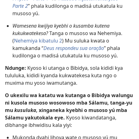
Parte 2
” phala kudilonga o madisá utukatula ku
musoso yú.
Wamesena kwijiya kyebhi o kusamba kutena
kukukwatekesa?
Tanga o musoso wa Nehemiya.
(
Nehemiya kibatulu 2
) Mu suluka kwata o
kamukanda “
Deus respondeu sua oração
” phala
kudilonga o madisá utukatula ku musoso yú.
Ndunge:
Kyoso ki utanga o Bibidya, sola kididi kya
tululuka, kididi kyanda kukwatekesa kuta ngo o
muxima mu yoso iwamutanga.
O ukexilu wa katatu wa kutanga o Bibidya walungu
ni kusola musoso wosowoso mba Sálamu, tanga-yu
mu
kusuluka
, xinganeka kyebhi o musoso yú mba
Sálamu yakutokala eye.
Kyoso kiwandatanga,
dibhange ibhwidisu kala yiyi:
Mukonda dyahi Jihova wate o musoso yú mu