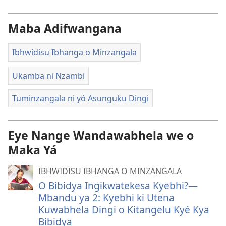
Maba Adifwangana
Ibhwidisu Ibhanga o Minzangala
Ukamba ni Nzambi
Tuminzangala ni yó Asunguku Dingi
Eye Nange Wandawabhela we o
Maka Yá
IBHWIDISU IBHANGA O MINZANGALA
O Bibidya Ingikwatekesa Kyebhi?—
Mbandu ya 2: Kyebhi ki Utena
Kuwabhela Dingi o Kitangelu Kyé Kya
Bibidya