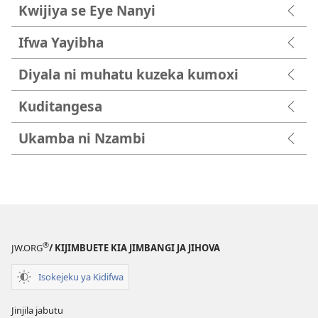
Kwijiya se Eye Nanyi
Ifwa Yayibha
Diyala ni muhatu kuzeka kumoxi
Kuditangesa
Ukamba ni Nzambi
®
JW.ORG
/ KIJIMBUETE KIA JIMBANGI JA JIHOVA
Isokejeku ya Kidifwa
Jinjila jabutu