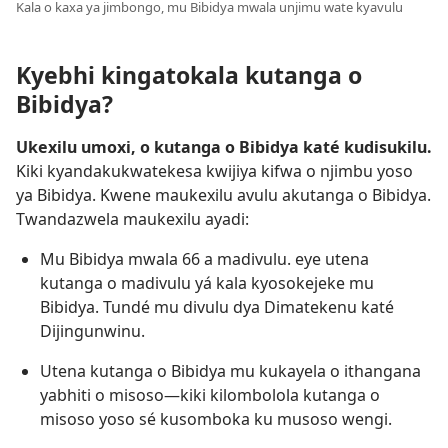
Kala o kaxa ya jimbongo, mu Bibidya mwala unjimu wate kyavulu
Kyebhi kingatokala kutanga o
Bibidya?
Ukexilu umoxi, o kutanga o Bibidya katé kudisukilu.
Kiki kyandakukwatekesa kwijiya kifwa o njimbu yoso
ya Bibidya. Kwene maukexilu avulu akutanga o Bibidya.
Twandazwela maukexilu ayadi:
Mu Bibidya mwala 66 a madivulu. eye utena
kutanga o madivulu yá kala kyosokejeke mu
Bibidya. Tundé mu divulu dya Dimatekenu katé
Dijingunwinu.
Utena kutanga o Bibidya mu kukayela o ithangana
yabhiti o misoso—kiki kilombolola kutanga o
misoso yoso sé kusomboka ku musoso wengi.