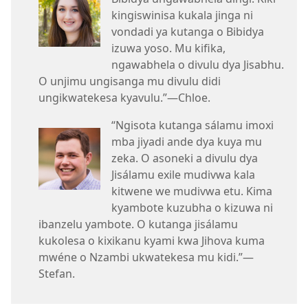
kingiswinisa kukala jinga ni
vondadi ya kutanga o Bibidya
izuwa yoso. Mu kifika,
ngawabhela o divulu dya Jisabhu.
O unjimu ungisanga mu divulu didi
ungikwatekesa kyavulu.”—Chloe.
“Ngisota kutanga sálamu imoxi
mba jiyadi ande dya kuya mu
zeka. O asoneki a divulu dya
Jisálamu exile mudivwa kala
kitwene we mudivwa etu. Kima
kyambote kuzubha o kizuwa ni
ibanzelu yambote. O kutanga jisálamu
kukolesa o kixikanu kyami kwa Jihova kuma
mwéne o Nzambi ukwatekesa mu kidi.”—
Stefan.