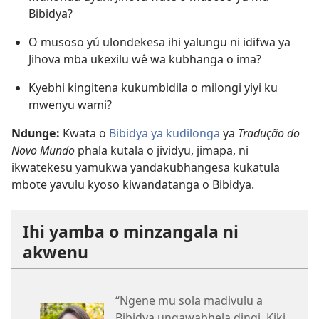
Bibidya?
O musoso yú ulondekesa ihi yalungu ni idifwa ya
Jihova mba ukexilu wê wa kubhanga o ima?
Kyebhi kingitena kukumbidila o milongi yiyi ku
mwenyu wami?
Ndunge:
Kwata o
Bibidya ya kudilonga
ya
Tradução do
Novo Mundo
phala kutala o jividyu, jimapa, ni
ikwatekesu yamukwa yandakubhangesa kukatula
mbote yavulu kyoso kiwandatanga o Bibidya.
Ihi yamba o minzangala ni
akwenu
“Ngene mu sola madivulu a
Bibidya ungawabhela dingi. Kiki