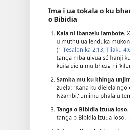
Ima i ua tokala o ku bh
o Bibidia
Kala ni ibanzelu iambote.
X
u muthu ua lenduka mukonda
(
1 Tesalonika 2:13;
Tiiaku 4:
tanga mba uivua sé hanji k
kuila eie u mu bheza ni ‘kil
Samba mu ku bhinga unji
zuela: “Kana ku dielela ngó o
Nzambi,’ unjimu phala u ten
Tanga o Bibidia izuua ioso.
tanga o Bibidia izuua ioso.