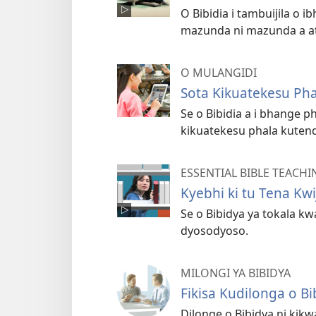
O Bibidia i tambuijila o 
mazunda ni mazunda a a
O MULANGIDI
Sota Kikuatekesu Phal
Se o Bibidia a i bhange p
kikuatekesu phala kutend
ESSENTIAL BIBLE TEACHI
Kyebhi ki tu Tena Kwi
Se o Bibidya ya tokala kw
dyosodyoso.
MILONGI YA BIBIDYA
Fikisa Kudilonga o Bi
Dilonge o Bibidya ni kik