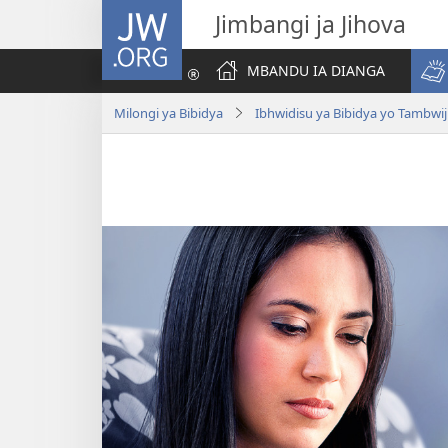
JW.ORG
Jimbangi ja Jihova
MBANDU IA DIANGA
Milongi ya Bibidya
Ibhwidisu ya Bibidya yo Tambwiji