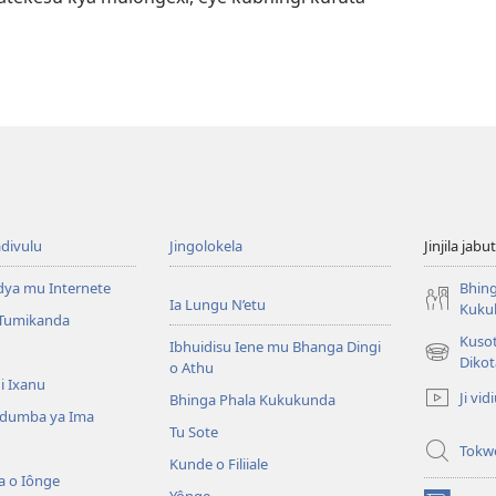
divulu
Jingolokela
Jinjila jabu
dya mu Internete
Bhing
Ia Lungu N’etu
Kuku
 Tumikanda
Kusot
Ibhuidisu Iene mu Bhanga Dingi
(opens
Dikot
o Athu
new
i Ixanu
Ji vid
Bhinga Phala Kukukunda
window)
dumba ya Ima
Tu Sote
Tokw
Kunde o Filiiale
a o Iônge