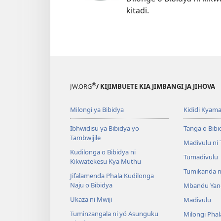
kitadi.
®
JW.ORG
/ KIJIMBUETE KIA JIMBANGI JA JIHOVA
Milongi ya Bibidya
Kididi Kyama
Ibhwidisu ya Bibidya yo
Tanga o Bibi
Tambwijile
Madivulu ni
Kudilonga o Bibidya ni
Tumadivulu
Kikwatekesu Kya Muthu
Tumikanda n
Jifalamenda Phala Kudilonga
Naju o Bibidya
Mbandu Yan
Ukaza ni Mwiji
Madivulu
Tuminzangala ni yó Asunguku
Milongi Phal