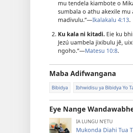
mu tendela kiambote o Mika
sumbala o athu akexile mu 
madivulu.”—
Ikalakalu 4:13
.
Ku kala ni kitadi.
Eie ku bhi
Jezú uambela jixibulu jê, u
ngoho.”—
Matesu 10:8
.
Maba Adifwangana
Bibidya
Ibhwidisu ya Bibidya Yo T
Eye Nange Wandawabhe
IA LUNGU N’ETU
Mukonda Diahi Tua To