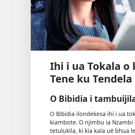
Ihi i ua Tokala 
Tene ku Tendela 
O Bibidia i tambuijil
O Bibidia ilondekesa ihi i ua t
kiambote. O njimbu ia Nzambi i
tetulukila, ki kia kala ué bhua 