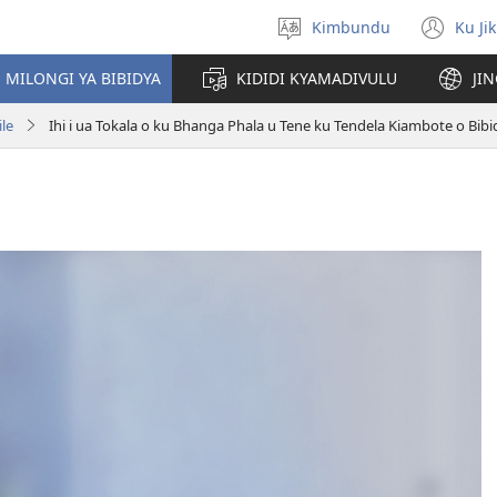
Kimbundu
Ku Ji
Select
(op
language
ne
MILONGI YA BIBIDYA
KIDIDI KYAMADIVULU
JI
win
le
Ihi i ua Tokala o ku Bhanga Phala u Tene ku Tendela Kiambote o Bibi