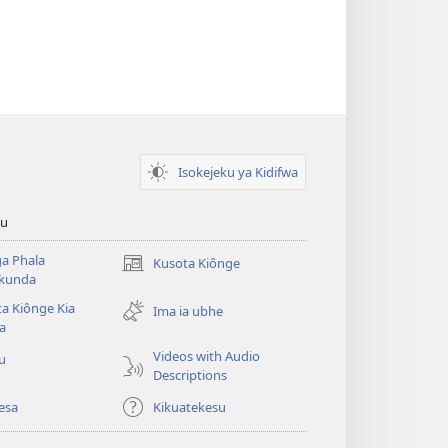
Isokejeku ya Kidifwa
tu
a Phala
Kusota Kiônge
(opens
kunda
new
a Kiônge Kia
window)
Ima ia ubhe
a
Videos with Audio
iu
Descriptions
esa
Kikuatekesu