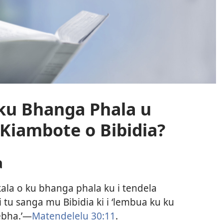
o ku Bhanga Phala u
Kiambote o Bibidia?
a
okala o ku bhanga phala ku i tendela
 tu sanga mu Bibidia ki i ‘lembua ku ku
lebha.’—
Matendelelu 30:11
.