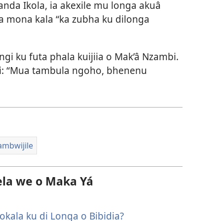
nda Ikola, ia akexile mu longa akuâ
a mona kala “ka zubha ku dilonga
ngi ku futa phala kuijiia o Mak’â Nzambi.
ixi: “Mua tambula ngoho, bhenenu
ambwijile
la we o Maka Yá
kala ku di Longa o Bibidia?