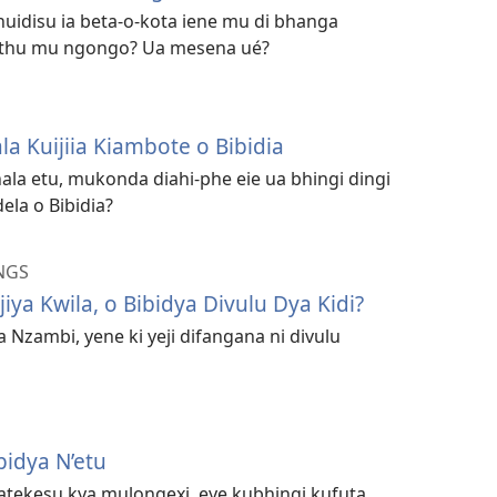
ibhuidisu ia beta-o-kota iene mu di bhanga
thu mu ngongo? Ua mesena ué?
a Kuijiia Kiambote o Bibidia
hala etu, mukonda diahi-phe eie ua bhingi dingi
ela o Bibidia?
NGS
jiya Kwila, o Bibidya Divulu Dya Kidi?
a Nzambi, yene ki yeji difangana ni divulu
bidya N’etu
watekesu kya mulongexi, eye kubhingi kufuta