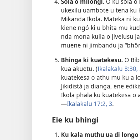
Sola o milongi.
O ku sola o 
ukexilu uambote u tena ku k
Mikanda Ikola. Mateka ni ku d
kiene ngó ki u bhita mu kudi
nda mona kuila o jivelusu ja
muene ni jimbandu ja “bhônz
Bhinga ki kuatekesu.
O Bibi
kua akuetu. (
Ikalakalu 8:30,
kuatekesa o athu mu ku a lo
Jikidistá ja dianga, ene edi
Ikola phala ku kuatekesa o a
—
Ikalakalu 17:2, 3
.
Eie ku bhingi
Ku kala muthu ua di longo 