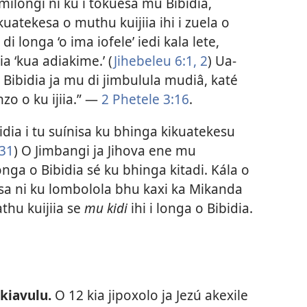
milongi ni ku i tokuesa mu Bibidia,
uatekesa o muthu kuijiia ihi i zuela o
i longa ‘o ima iofele’ iedi kala lete,
a ‘kua adiakime.’ (
Jihebeleu 6:1, 2
) Ua-
 Bibidia ja mu di jimbulula mudiâ, katé
o o ku ijiia.” —
2 Phetele 3:16
.
dia i tu suínisa ku bhinga kikuatekesu
 31
) O Jimbangi ja Jihova ene mu
nga o Bibidia sé ku bhinga kitadi. Kála o
kisa ni ku lombolola bhu kaxi ka Mikanda
thu kuijiia se
mu kidi
ihi i longa o Bibidia.
kiavulu.
O 12 kia jipoxolo ja Jezú akexile