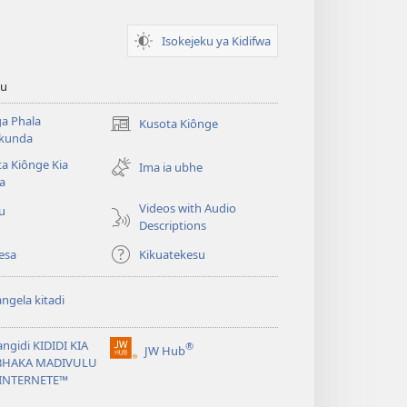
Isokejeku ya Kidifwa
tu
a Phala
Kusota Kiônge
(opens
kunda
new
a Kiônge Kia
window)
Ima ia ubhe
a
Videos with Audio
iu
Descriptions
esa
Kikuatekesu
ngela kitadi
ngidi KIDIDI KIA
®
JW Hub
(opens
BHAKA MADIVULU
new
INTERNETE™
window)