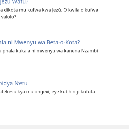
Jezú Wafu?
 ya dikota mu kufwa kwa Jezú. O kwila o kufwa
valolo?
ala ni Mwenyu wa Beta-o-Kota?
a phala kukala ni mwenyu wa kanena Nzambi
bidya N’etu
watekesu kya mulongexi, eye kubhingi kufuta