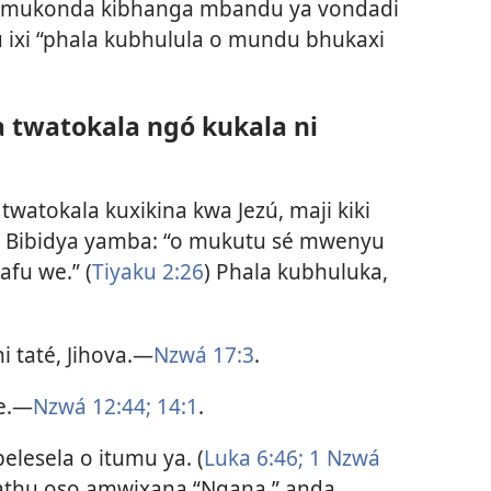
, mukonda kibhanga mbandu ya vondadi
 ixi “phala kubhulula o mundu bhukaxi
 twatokala ngó kukala ni
twatokala kuxikina kwa Jezú, maji kiki
O Bibidya yamba: “o mukutu sé mwenyu
afu we.” (
Tiyaku 2:26
) Phala kubhuluka,
i taté, Jihova.—
Nzwá 17:3
.
ne.—
Nzwá 12:44;
14:1
.
elesela o itumu ya. (
Luka 6:46;
1 Nzwá
i athu oso amwixana “Ngana,” anda