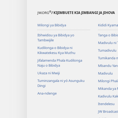
®
JW.ORG
/ KIJIMBUETE KIA JIMBANGI JA JIHOVA
Milongi ya Bibidya
Kididi Kyama
Ibhwidisu ya Bibidya yo
Tanga o Bibi
Tambwijile
Madivulu ni
Kudilonga o Bibidya ni
Tumadivulu
Kikwatekesu Kya Muthu
Tumikanda n
Jifalamenda Phala Kudilonga
Naju o Bibidya
Mbandu Yan
Ukaza ni Mwiji
Madivulu
Tuminzangala ni yó Asunguku
Milongi Phal
Dingi
Mikanda ya
Ana-ndenge
Kadivulu Ka
Itendelesu
JW Broadcas