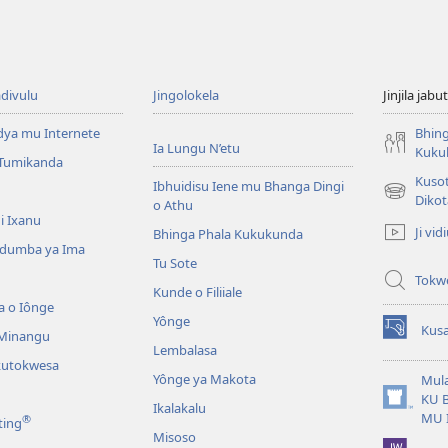
divulu
Jingolokela
Jinjila jabu
dya mu Internete
Bhing
Ia Lungu N’etu
Kuku
 Tumikanda
Kusot
Ibhuidisu Iene mu Bhanga Dingi
(opens
Dikot
o Athu
new
i Ixanu
Ji vid
Bhinga Phala Kukukunda
window)
dumba ya Ima
Tu Sote
Tokw
Kunde o Filiiale
a o Iônge
Yônge
Kusa
 Minangu
(opens
Lembalasa
new
kutokwesa
window)
Yônge ya Makota
Mula
KU 
Ikalakalu
(opens
MU 
®
ting
new
Misoso
window)