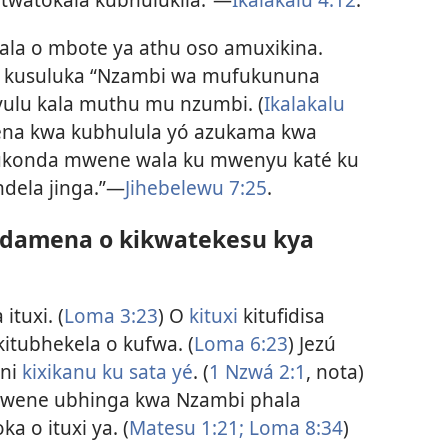
phala o mbote ya athu oso amuxikina.
u kusuluka “Nzambi wa mufukununa
yulu kala muthu mu nzumbi. (
Ikalakalu
tena kwa kubhulula yó azukama kwa
ukonda mwene wala ku mwenyu katé ku
dela jinga.”—
Jihebelewu 7:25
.
damena o kikwatekesu kya
tuxi. (
Loma 3:23
) O
kituxi
kitufidisa
tubhekela o kufwa. (
Loma 6:23
) Jezú
 ni
kixikanu ku sata yé
. (
1 Nzwá 2:1
, nota)
Mwene ubhinga kwa Nzambi phala
a o ituxi ya. (
Matesu 1:21;
Loma 8:34
)