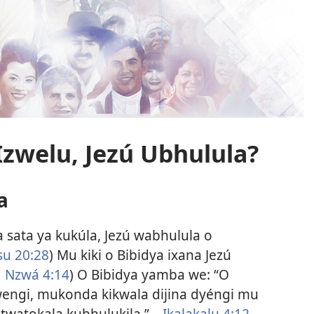
 Izwelu, Jezú Ubhulula?
a
sata ya kukúla, Jezú wabhulula o
u 20:28
) Mu kiki o Bibidya ixana Jezú
1 Nzwá 4:14
) O Bibidya yamba we: “O
wengi, mukonda kikwala dijina dyéngi mu
twatokala kubhulukila.”—
Ikalakalu 4:12
.