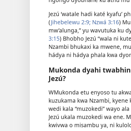
Jezú ‘watale hadi katé kyafu’ 
(
Jihebelewu 2:9;
Nzwá 3:16
) M
mw’alunga,” yu wavutuka ku d
3:15
) Bhobho Jezú “wala ni ku
Nzambi bhukaxi ka mwene, m
hádya ni hádya phala kwa dyon
Mukonda dyahi twabhin
Jezú?
WMukonda etu enyoso tu akwa i
kuzukama kwa Nzambi, kyene ki
wedi kala “muzokedi” wayo ala
Jezú ukala muzokedi wa ene. 
kwivwa o misambu ya, ni kulolok