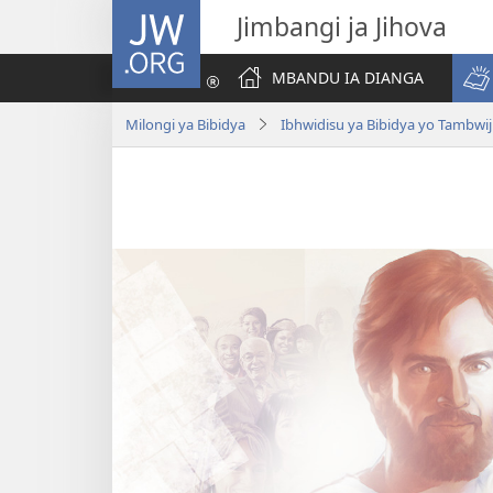
JW.ORG
Jimbangi ja Jihova
MBANDU IA DIANGA
Milongi ya Bibidya
Ibhwidisu ya Bibidya yo Tambwiji