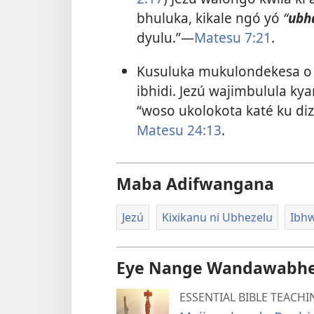
bhuluka, kikale ngó yó
“
ubh
dyulu.”—
Matesu 7:21
.
Kusuluka mukulondekesa o
ibhidi. Jezú wajimbulula k
“woso ukolokota katé ku d
Matesu 24:13
.
Maba Adifwangana
Jezú
Kixikanu ni Ubhezelu
Ibhw
Eye Nange Wandawabhe
ESSENTIAL BIBLE TEACHI