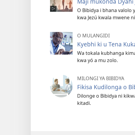
Maji mukonda Dyahi 
O Bibidya i bhana valolo
kwa Jezú kwala mwene ni 
O MULANGIDI
Kyebhi ki u Tena Kuk
Wa tokala kubhanga kim
kwa yó a mu zolo.
MILONGI YA BIBIDYA
Fikisa Kudilonga o Bi
Dilonge o Bibidya ni kik
kitadi.