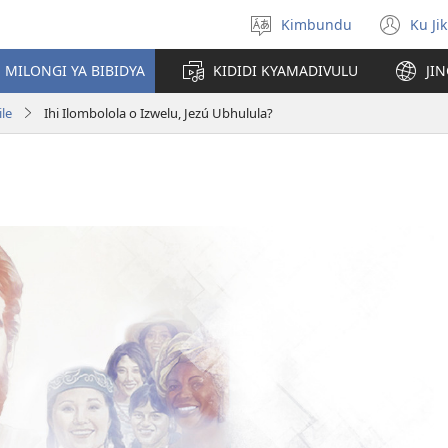
Kimbundu
Ku Ji
Select
(op
language
ne
MILONGI YA BIBIDYA
KIDIDI KYAMADIVULU
JI
win
le
Ihi Ilombolola o Izwelu, Jezú Ubhulula?