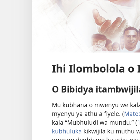
Ihi Ilombolola o
O Bibidya itambwijil
Mu kubhana o mwenyu we kala 
myenyu ya athu a fiyele. (
Mates
kala “Mubhuludi wa mundu.” (
kubhuluka
kikwijila ku muthu 
ngongo dyobhane ku athu mu 