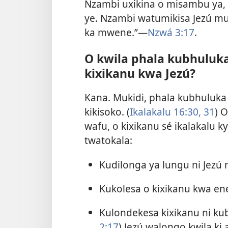
Nzambi uxikina o misambu ya
ye. Nzambi watumikisa Jezú mu
ka mwene.”—
Nzwá 3:17
.
O kwila phala kubhuluka
kixikanu kwa Jezú?
Kana. Mukidi, phala kubhuluka 
kikisoko. (
Ikalakalu 16:30, 31
) 
wafu, o kixikanu sé ikalakalu ky
twatokala:
Kudilonga ya lungu ni Jezú n
Kukolesa o kixikanu kwa e
Kulondekesa kixikanu ni kub
2:17
) Jezú walongo kwila k