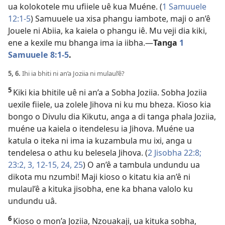
ua kolokotele mu ufiiele uê kua Muéne. (
1 Samuuele
12:1-5
) Samuuele ua xisa phangu iambote, maji o an’ê
Jouele ni Abiia, ka kaiela o phangu iê. Mu veji dia kiki,
ene a kexile mu bhanga ima ia iibha.
—
Tanga
1
Samuuele 8:1-5
.
5, 6.
Ihi ia bhiti ni an’a Joziia ni mulaul’ê?
5
Kiki kia bhitile uê ni an’a a Sobha Joziia. Sobha Joziia
uexile fiiele, ua zolele Jihova ni ku mu bheza. Kioso kia
bongo o Divulu dia Kikutu, anga a di tanga phala Joziia,
muéne ua kaiela o itendelesu ia Jihova. Muéne ua
katula o iteka ni ima ia kuzambula mu ixi, anga u
tendelesa o athu ku belesela Jihova. (
2 Jisobha 22:8;
23:2, 3,
12-15,
24, 25
) O an’ê a tambula undundu ua
dikota mu nzumbi! Maji kioso o kitatu kia an’ê ni
mulaul’ê a kituka jisobha, ene ka bhana valolo ku
undundu uâ.
6
Kioso o mon’a Joziia, Nzouakaji, ua kituka sobha,