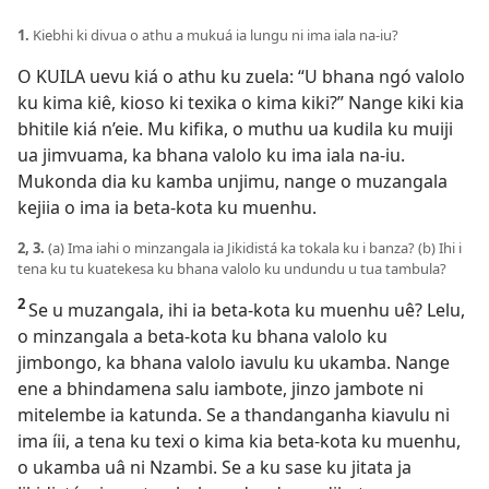
1.
Kiebhi ki divua o athu a mukuá ia lungu ni ima iala na-iu?
O KUILA uevu kiá o athu ku zuela: “U bhana ngó valolo
ku kima kiê, kioso ki texika o kima kiki?” Nange kiki kia
bhitile kiá n’eie. Mu kifika, o muthu ua kudila ku muiji
ua jimvuama, ka bhana valolo ku ima iala na-iu.
Mukonda dia ku kamba unjimu, nange o muzangala
kejiia o ima ia beta-kota ku muenhu.
2, 3.
(a) Ima iahi o minzangala ia Jikidistá ka tokala ku i banza? (b) Ihi i
tena ku tu kuatekesa ku bhana valolo ku undundu u tua tambula?
2
Se u muzangala, ihi ia beta-kota ku muenhu uê? Lelu,
o minzangala a beta-kota ku bhana valolo ku
jimbongo, ka bhana valolo iavulu ku ukamba. Nange
ene a bhindamena salu iambote, jinzo jambote ni
mitelembe ia katunda. Se a thandanganha kiavulu ni
ima íii, a tena ku texi o kima kia beta-kota ku muenhu,
o ukamba uâ ni Nzambi. Se a ku sase ku jitata ja