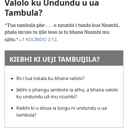
Valolo ku Undundu u ua
Tambula?
“Tua tambula-phe . . . o nzumbi i tunda kua Nzambi,
phala im’oio tu ijiie ioso ia tu bhana Nzambi mu
1 KOLINDO 2:12
ujitu.”
—
.
KIEBHI KI UEJI TAMBUIJILA?
Ihi i tua tokala ku bhana valolo?
Iebhi o phangu iambote ia athu, a bhana valolo
ku undundu uâ mu nzumbi?
Kiebhi ki u divua ia lungu ni undundu u ua
tambula?