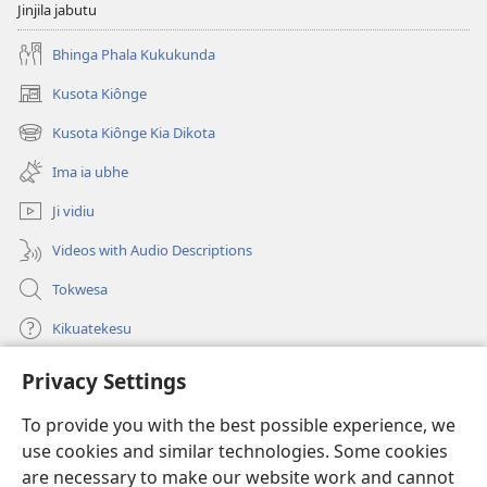
Jinjila jabutu
Bhinga Phala Kukukunda
Kusota Kiônge
(opens
new
Kusota Kiônge Kia Dikota
(opens
window)
new
Ima ia ubhe
window)
Ji vidiu
Videos with Audio Descriptions
Tokwesa
Kikuatekesu
Privacy Settings
Kusangela kitadi
(opens
new
To provide you with the best possible experience, we
window)
Mulangidi KIDIDI KIA KU BHAKA MADIVULU MU INTERNETE™
use cookies and similar technologies. Some cookies
(opens
new
are necessary to make our website work and cannot
®