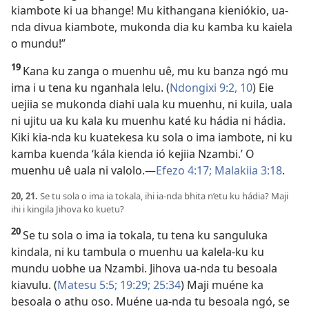
kiambote ki ua bhange! Mu kithangana kieniókio, ua-
nda divua kiambote, mukonda dia ku kamba ku kaiela
o mundu!”
19
Kana ku zanga o muenhu uê, mu ku banza ngó mu
ima i u tena ku nganhala lelu. (
Ndongixi 9:2,
10
) Eie
uejiia se mukonda diahi uala ku muenhu, ni kuila, uala
ni ujitu ua ku kala ku muenhu katé ku hádia ni hádia.
Kiki kia-nda ku kuatekesa ku sola o ima iambote, ni ku
kamba kuenda ‘kála kienda ió kejiia Nzambi.’ O
muenhu uê uala ni valolo.
—
Efezo 4:17;
Malakiia 3:18
.
20, 21.
Se tu sola o ima ia tokala, ihi ia-nda bhita n’etu ku hádia? Maji
ihi i kingila Jihova ko kuetu?
20
Se tu sola o ima ia tokala, tu tena ku sanguluka
kindala, ni ku tambula o muenhu ua kalela-ku ku
mundu uobhe ua Nzambi. Jihova ua-nda tu besoala
kiavulu. (
Matesu 5:5;
19:29;
25:34
) Maji muéne ka
besoala o athu oso. Muéne ua-nda tu besoala ngó, se