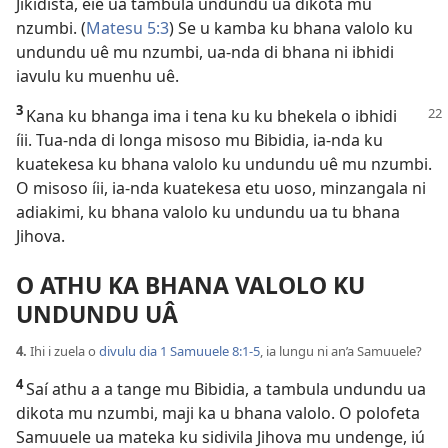
Jikidistá, eie ua tambula undundu ua dikota mu
nzumbi. (
Matesu 5:3
) Se u kamba ku bhana valolo ku
undundu uê mu nzumbi, ua-nda di bhana ni ibhidi
iavulu ku muenhu uê.
3
Kana ku bhanga ima i tena ku ku bhekela o ibhidi
íii. Tua-nda di longa misoso mu Bibidia, ia-nda ku
kuatekesa ku bhana valolo ku undundu uê mu nzumbi.
O misoso íii, ia-nda kuatekesa etu uoso, minzangala ni
adiakimi, ku bhana valolo ku undundu ua tu bhana
Jihova.
O ATHU KA BHANA VALOLO KU
UNDUNDU UÂ
4.
Ihi i zuela o
divulu dia 1 Samuuele 8:1-5
, ia lungu ni an’a Samuuele?
4
Saí athu a a tange mu Bibidia, a tambula undundu ua
dikota mu nzumbi, maji ka u bhana valolo. O polofeta
Samuuele ua mateka ku sidivila Jihova mu undenge, iú