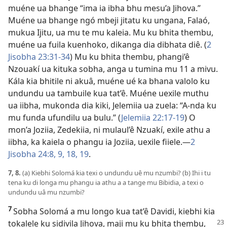
muéne ua bhange “ima ia ibha bhu mesu’a Jihova.”
Muéne ua bhange ngó mbeji jitatu ku ungana, Falaó,
mukua Ijitu, ua mu te mu kaleia. Mu ku bhita thembu,
muéne ua fuila kuenhoko, dikanga dia dibhata diê. (
2
Jisobha 23:31-34
) Mu ku bhita thembu, phangi’ê
Nzouakí ua kituka sobha, anga u tumina mu 11 a mivu.
Kála kia bhitile ni akuâ, muéne ué ka bhana valolo ku
undundu ua tambuile kua tat’ê. Muéne uexile muthu
ua iibha, mukonda dia kiki, Jelemiia ua zuela: “A-nda ku
mu funda ufundilu ua bulu.” (
Jelemiia 22:17-19
) O
mon’a Joziia, Zedekiia, ni mulaul’ê Nzuakí, exile athu a
iibha, ka kaiela o phangu ia Joziia, uexile fiiele.
—
2
Jisobha 24:8, 9,
18, 19
.
7, 8.
(a) Kiebhi Solomá kia texi o undundu uê mu nzumbi? (b) Ihi i tu
tena ku di longa mu phangu ia athu a a tange mu Bibidia, a texi o
undundu uâ mu nzumbi?
7
Sobha Solomá a mu longo kua tat’ê Davidi, kiebhi kia
tokalele ku sidivila
Jihova, maji mu ku bhita thembu,