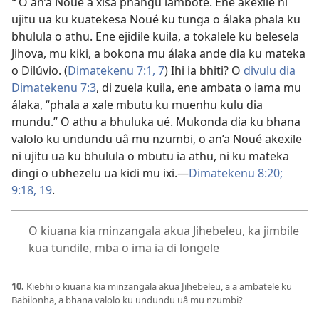
O an’a Noué a xisa phangu iambote. Ene akexile ni
ujitu ua ku kuatekesa Noué ku tunga o álaka phala ku
bhulula o athu. Ene ejidile kuila, a tokalele ku belesela
Jihova, mu kiki, a bokona mu álaka ande dia ku mateka
o Dilúvio. (
Dimatekenu 7:1,
7
) Ihi ia bhiti? O
divulu dia
Dimatekenu 7:3
, di zuela kuila, ene ambata o iama mu
álaka, “phala a xale mbutu ku muenhu kulu dia
mundu.” O athu a bhuluka ué. Mukonda dia ku bhana
valolo ku undundu uâ mu nzumbi, o an’a Noué akexile
ni ujitu ua ku bhulula o mbutu ia athu, ni ku mateka
dingi o ubhezelu ua kidi mu ixi.
—
Dimatekenu 8:20;
9:18, 19
.
O kiuana kia minzangala akua Jihebeleu, ka jimbile
kua tundile, mba o ima ia di longele
10.
Kiebhi o kiuana kia minzangala akua Jihebeleu, a a ambatele ku
Babilonha, a bhana valolo ku undundu uâ mu nzumbi?