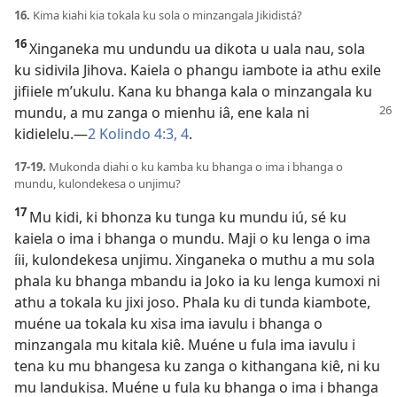
16.
Kima kiahi kia tokala ku sola o minzangala Jikidistá?
16
Xinganeka mu undundu ua dikota u uala nau, sola
ku sidivila Jihova. Kaiela o phangu iambote ia athu exile
jifiiele m’ukulu. Kana ku bhanga kala o minzangala ku
mundu, a mu zanga o
mienhu iâ, ene kala ni
kidielelu.
—
2 Kolindo 4:3, 4
.
17-19.
Mukonda diahi o ku kamba ku bhanga o ima i bhanga o
mundu, kulondekesa o unjimu?
17
Mu kidi, ki bhonza ku tunga ku mundu iú, sé ku
kaiela o ima i bhanga o mundu. Maji o ku lenga o ima
íii, kulondekesa unjimu. Xinganeka o muthu a mu sola
phala ku bhanga mbandu ia Joko ia ku lenga kumoxi ni
athu a tokala ku jixi joso. Phala ku di tunda kiambote,
muéne ua tokala ku xisa ima iavulu i bhanga o
minzangala mu kitala kiê. Muéne u fula ima iavulu i
tena ku mu bhangesa ku zanga o kithangana kiê, ni ku
mu landukisa. Muéne u fula ku bhanga o ima i bhanga