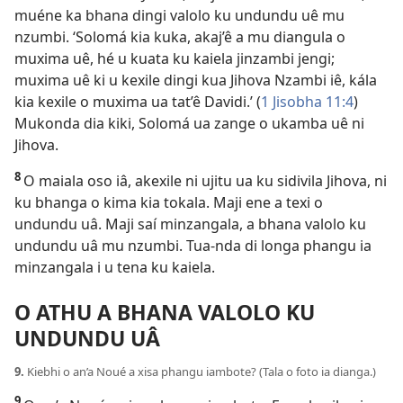
muéne ka bhana dingi valolo ku undundu uê mu
nzumbi. ‘Solomá kia kuka, akaj’ê a mu diangula o
muxima uê, hé u kuata ku kaiela jinzambi jengi;
muxima uê ki u kexile dingi kua Jihova Nzambi iê, kála
kia kexile o muxima ua tat’ê Davidi.’ (
1 Jisobha 11:4
)
Mukonda dia kiki, Solomá ua zange o ukamba uê ni
Jihova.
8
O maiala oso iâ, akexile ni ujitu ua ku sidivila Jihova, ni
ku bhanga o kima kia tokala. Maji ene a texi o
undundu uâ. Maji saí minzangala, a bhana valolo ku
undundu uâ mu nzumbi. Tua-nda di longa phangu ia
minzangala i u tena ku kaiela.
O ATHU A BHANA VALOLO KU
UNDUNDU UÂ
9.
Kiebhi o an’a Noué a xisa phangu iambote? (Tala o foto ia dianga.)
9