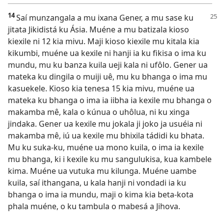
14
Saí munzangala a mu ixana Gener,
a mu sase ku
jitata Jikidistá ku Ásia. Muéne a mu batizala kioso
kiexile ni 12 kia mivu. Maji kioso kiexile mu kitala kia
kikumbi, muéne ua kexile ni hanji ia ku fikisa o ima ku
mundu, mu ku banza kuila ueji kala ni ufôlo. Gener ua
mateka ku dingila o muiji uê, mu ku bhanga o ima mu
kasuekele. Kioso kia tenesa 15 kia mivu, muéne ua
mateka ku bhanga o ima ia iibha ia kexile mu bhanga o
makamba mê, kala o kúnua o uhôlua, ni ku xinga
jindaka. Gener ua kexile mu jokala ji joko ja usuéia ni
makamba mê, iú ua kexile mu bhixila tádidi ku bhata.
Mu ku suka-ku, muéne ua mono kuila, o ima ia kexile
mu bhanga, ki i kexile ku mu sangulukisa, kua kambele
kima. Muéne ua vutuka mu kilunga. Muéne uambe
kuila, saí ithangana, u kala hanji ni vondadi ia ku
bhanga o ima ia mundu, maji o kima kia beta-kota
phala muéne, o ku tambula o mabesá a Jihova.