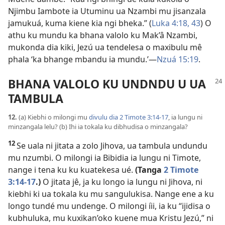
Njimbu Iambote ia Utuminu ua Nzambi mu jisanzala
jamukuá, kuma kiene kia ngi bheka.” (
Luka 4:18,
43
) O
athu ku mundu ka bhana valolo ku Mak’â Nzambi,
mukonda dia kiki, Jezú ua tendelesa o maxibulu mê
phala ‘ka bhange mbandu ia mundu.’
—
Nzuá 15:19
.
BHANA VALOLO KU UNDNDU U UA
TAMBULA
12.
(a) Kiebhi o milongi mu
divulu dia 2 Timote 3:14-17
, ia lungu ni
minzangala lelu? (b) Ihi ia tokala ku dibhudisa o minzangala?
12
Se uala ni jitata a zolo Jihova, ua tambula undundu
mu nzumbi. O milongi ia Bibidia ia lungu ni Timote,
nange i tena ku ku kuatekesa ué.
(Tanga
2 Timote
3:14-17
.)
O jitata jê, ja ku longo ia lungu ni Jihova, ni
kiebhi ki ua tokala ku mu sangulukisa. Nange ene a ku
longo tundé mu undenge. O milongi íii, ia ku “ijidisa o
kubhuluka, mu kuxikan’oko kuene mua Kristu Jezú,” ni