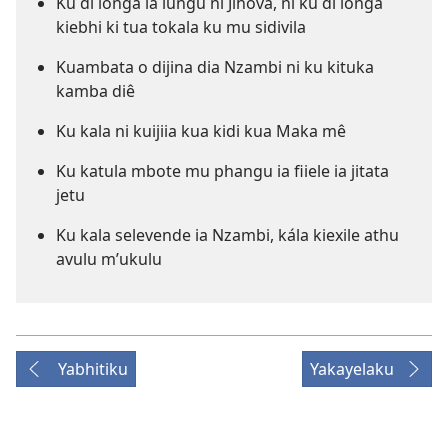
Ku di longa ia lungu ni Jihova, ni ku di longa
kiebhi ki tua tokala ku mu sidivila
Kuambata o dijina dia Nzambi ni ku kituka
kamba diê
Ku kala ni kuijiia kua kidi kua Maka mê
Ku katula mbote mu phangu ia fiiele ia jitata
jetu
Ku kala selevende ia Nzambi, kála kiexile athu
avulu m’ukulu
Yabhitiku
Yakayelaku