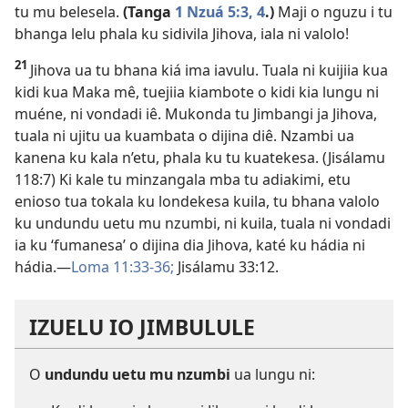
tu mu belesela.
(Tanga
1 Nzuá 5:3, 4
.)
Maji o nguzu i tu
bhanga lelu phala ku sidivila Jihova, iala ni valolo!
21
Jihova ua tu bhana kiá ima iavulu. Tuala ni kuijiia kua
kidi kua Maka mê, tuejiia kiambote o kidi kia lungu ni
muéne, ni vondadi iê. Mukonda tu Jimbangi ja Jihova,
tuala ni ujitu ua kuambata o dijina diê. Nzambi ua
kanena ku kala n’etu, phala ku tu kuatekesa. (
Jisálamu
118:7
) Ki kale tu minzangala mba tu adiakimi, etu
enioso tua tokala ku londekesa kuila, tu bhana valolo
ku undundu uetu mu nzumbi, ni kuila, tuala ni vondadi
ia ku ‘fumanesa’ o dijina dia Jihova, katé ku hádia ni
hádia.
—
Loma 11:33-36;
Jisálamu 33:12
.
IZUELU IO JIMBULULE
O
undundu uetu mu nzumbi
ua lungu ni: