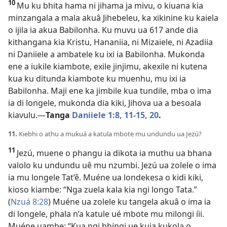
10
Mu ku bhita hama ni jihama ja mivu, o kiuana kia
minzangala a mala akuâ Jihebeleu, ka xikinine ku kaiela
o ijila ia akua Babilonha. Ku muvu ua 617 ande dia
kithangana kia Kristu, Hananiia, ni Mizaiele, ni Azadiia
ni Daniiele a ambatele ku ixi ia Babilonha. Mukonda
ene a iukile kiambote, exile jinjimu, akexile ni kutena
kua ku ditunda kiambote ku muenhu, mu ixi ia
Babilonha. Maji ene ka jimbile kua tundile, mba o ima
ia di longele, mukonda dia kiki, Jihova ua a besoala
kiavulu.
—
Tanga
Daniiele 1:8,
11-15,
20
.
11.
Kiebhi o athu a mukuá a katula mbote mu undundu ua Jezú?
11
Jezú, muene o phangu ia dikota ia muthu ua bhana
valolo ku undundu uê mu nzumbi. Jezú ua zolele o ima
ia mu longele Tat’ê. Muéne ua londekesa o kidi kiki,
kioso kiambe: “Nga zuela kala kia ngi longo Tata.”
(
Nzuá 8:28
) Muéne ua zolele ku tangela akuâ o ima ia
di longele, phala n’a katule ué mbote mu milongi íii.
Muéne uambe: “Kua ngi bhingi ue kuia kukola o