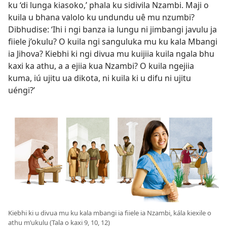
ku ‘di lunga kiasoko,’ phala ku sidivila Nzambi. Maji o
kuila u bhana valolo ku undundu uê mu nzumbi?
Dibhudise: ‘Ihi i ngi banza ia lungu ni jimbangi javulu ja
fiiele j’okulu? O kuila ngi sanguluka mu ku kala Mbangi
ia Jihova? Kiebhi ki ngi divua mu kuijiia kuila ngala bhu
kaxi ka athu, a a ejiia kua Nzambi? O kuila ngejiia
kuma, iú ujitu ua dikota, ni kuila ki u difu ni ujitu
uéngi?’
Kiebhi ki u divua mu ku kala mbangi ia fiiele ia Nzambi, kála kiexile o
athu m’ukulu (Tala o kaxi 9, 10, 12)