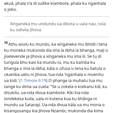
akuâ, phala n’a di iudike kiambote, phala ku nganhala
o joko.
Xinganeka mu undundu ua dikota u uala nau, sola
ku sidivila Jihova
18
Athu avulu ku mundu, ka xinganeka mu ibhidi i tena
ku moneka mukonda dia ima ia iibha ia bhanga, maji o
jiselevende ja Jihova a xinganeka mu ima íii. Se tu di
tungula bhu kaxi ka mundu iú, mu ku kamba ku
bhanga o ima ia iibha, kála o ufusa u tena ku batula o
ukamba uetu ni Jihova, tua-nda ‘nganhala o muenhu
ua kidi.’ (
1 Timote 6:19
) O phange ia muhatu tua mu
tange ku dima ua zuela: “Se u zokela o kixikanu kiê, ku
disukilu, ua-nda divua kiambote. Kiki kia-nda
londekesa kuila, uala ni kutena kua ku bhânga ni
mundu ua Satanaji. Ua-nda divua kála ua mu mona o
kisangusangu kia Jihova Nzambi, mukonda dia kima