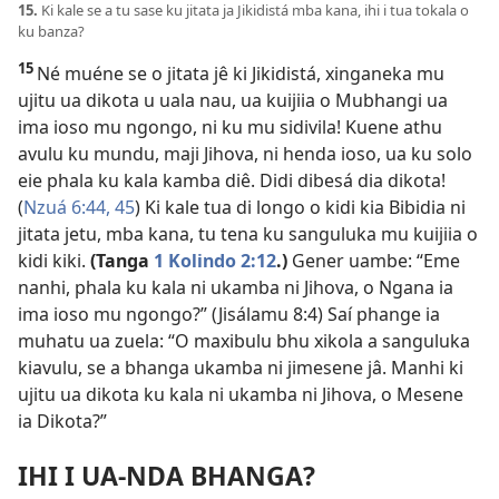
15.
Ki kale se a tu sase ku jitata ja Jikidistá mba kana, ihi i tua tokala o
ku banza?
15
Né muéne se o jitata jê ki Jikidistá, xinganeka mu
ujitu ua dikota u uala nau, ua kuijiia o Mubhangi ua
ima ioso mu ngongo, ni ku mu sidivila! Kuene athu
avulu ku mundu, maji Jihova, ni henda ioso, ua ku solo
eie phala ku kala kamba diê. Didi dibesá dia dikota!
(
Nzuá 6:44, 45
) Ki kale tua di longo o kidi kia Bibidia ni
jitata jetu, mba kana, tu tena ku sanguluka mu kuijiia o
kidi kiki.
(Tanga
1 Kolindo 2:12
.)
Gener uambe: “Eme
nanhi, phala ku kala ni ukamba ni Jihova, o Ngana ia
ima ioso mu ngongo?” (
Jisálamu 8:4
) Saí phange ia
muhatu ua zuela: “O maxibulu bhu xikola a sanguluka
kiavulu, se a bhanga ukamba ni jimesene jâ. Manhi ki
ujitu ua dikota ku kala ni ukamba ni Jihova, o Mesene
ia Dikota?”
IHI I UA-NDA BHANGA?