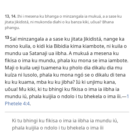
13, 14.
Ihi i mesena ku bhanga o minzangala ia mukuá, a a sase ku
jitata Jikidistá, ni mukonda diahi o ku banza kiki, uôua? Bhana
phangu.
13
Saí minzangala a a sase ku jitata Jikidistá, nange ka
mono kuila, o kidi kia Bibidia kima kiambote, ni kuila o
mundu ua Satanaji ua iibha. A mukuá a mesena ku
fikisa o ima ku mundu, phala ku mona se ima iambote.
Maji o kuila ueji tuamena ku pholo dia dikalu dia mu
kuíza ni lusolo, phala ku mona ngó se o dikalu di tena
ku ku kuama, mba ku ku jibha? Iú ki unjimu kana,
uôua! Mu kiki, ki tu bhingi ku fikisa o ima ia iibha ia
mundu iú, phala kuijiia o ndolo i tu bhekela o ima íii.
—
1
Phetele 4:4
.
Ki tu bhingi ku fikisa o ima ia iibha ia mundu iú,
phala kuijiia o ndolo i tu bhekela o ima íii