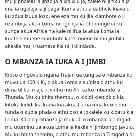
mu ji phalelu ja jinzo ja dixidixilu ja, zalele ni ji fikula ja
ima ia ngeleja ia ji pagá. Kuma athu a uabhele kiavulu
ku zóua izuua ioso, ene eza mu kuijiia kiambote o ji
nzambi ja akua Loma ni ngeleja iâ. O ndunge ia ku
sunga akua Africa n’a kale ni ifua ia akua Loma ia
kuatele muene kiambote katé muene ni mu jimbila
akexile mu ji fuamesa kiá ni ji tilindade.
O MBANZA IA IUKA A I JIMBI
Kioso o nguvulu ngana Trajan ua tungisa o mbanza ku
muvu ua 100 K.K., o akua Loma a suínisa o athu ku
dima tiliku, maji, ni vinhu mu Africa ku mbandu ia
Thunda. Mu ku bhita thembu, o kididi kieniókio kia
kituka kididi kia kudia kia akua Loma mua kexile mu
tunda o kudia phala o athu oso a tokalele ku kibatu kia
Loma. Kála o jimbanza ja mukuá, o mbanza ia Timgad
mu utuminu ua akua Loma ia kexile ni jimbongo javulu.
Mu ku bhita thembu, o athu mu mbanza ia Timgad a di