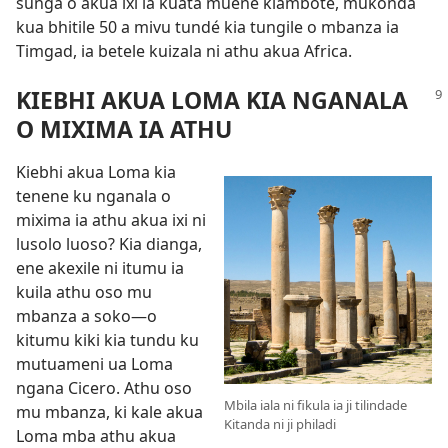
sunga o akua ixi ia kuata muene kiambote, mukonda
kua bhitile 50 a mivu tundé kia tungile o mbanza ia
Timgad, ia betele kuizala ni athu akua Africa.
KIEBHI AKUA LOMA KIA NGANALA
O MIXIMA IA ATHU
Kiebhi akua Loma kia
tenene ku nganala o
mixima ia athu akua ixi ni
lusolo luoso? Kia dianga,
ene akexile ni itumu ia
kuila athu oso mu
mbanza a soko—o
kitumu kiki kia tundu ku
mutuameni ua Loma
ngana Cicero. Athu oso
Mbila iala ni fikula ia ji tilindade
mu mbanza, ki kale akua
Kitanda ni ji philadi
Loma mba athu akua