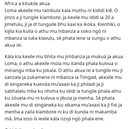
Africa a kitukile akua
Loma akexile mu tambula kala muthu ni kididi kiê. O
jinzo a ji tungile kiambote, ja kexile mu ididi ia 20 a
jimetulu, ji ja di tunguile bhu kaxi ka ikoka. Kienhiki, o
kijila kia kuila o athu mu mbanza a soko ngó ni
mbanza ia iuka kiavulu, sé phata iene ia sungu o athu
akua ixi.
Kála kia kexile mu bhita mu jimbanza ja mukuá ja akua
Loma, o athu akexile múia mu itanda phala kuívua o
minangu mba ku jokala. O athu akua ixi a tungile mu ji
sanzala ja zukamene ni mbanza ia Timgad, akexile mu
di xinganeka kuenda mu’axaxi ka ji philadi ja ji
sabhalalu mba ku nhoha ku ididi ia tungile phala athu
ku zóuela-mu ni kuívua o jibuia ja menha. Sé phata
akexile mu di xinganeka ku xikama mu’axaxi ka ji fixi ja
menha a zaíla kiambote ni ku di kunda ni makamba
mâ. Ima ioso íii iexile kála nzoji ngó phala ene.