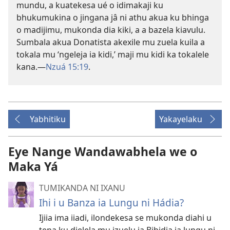
mundu, a kuatekesa ué o idimakaji ku
bhukumukina o jingana jâ ni athu akua ku bhinga
o madijimu, mukonda dia kiki, a a bazela kiavulu.
Sumbala akua Donatista akexile mu zuela kuila a
tokala mu ‘ngeleja ia kidi,’ maji mu kidi ka tokalele
kana.—
Nzuá 15:19
.
Yabhitiku
Yakayelaku
Eye Nange Wandawabhela we o
Maka Yá
TUMIKANDA NI IXANU
Ihi i u Banza ia Lungu ni Hádia?
Ijiia ima iiadi, ilondekesa se mukonda diahi u
tena ku dielela mu izuelu ia Bibidia ia lungu ni