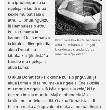
mu iphulungunzu ia
ngeleja ni kididi mua
kexile mu batizala o
athu. O iphulungunzu
íii i lembalesa o athu
kuila ku hama ia
kauana K.K., o mbanza
Kididi mua kexile mu batizala o
ia kitukile dilengelu dia
athu mu mbanza ia Timgad
akua Donatista—
kilondekesa o undundu ua
mbanza ia “Jikidistá.”
kibuka kia “Jikidistá” a
tundile mu ngeleja ia
akua Loma.
O akua Donatista ka xikinine kuila o jinguvulu ja
akua Loma a di ta mu maka a ngeleja. Ene akexile
mu mona o ngeleja iâ kála ‘ngeleja ia zele,’ ki i di
tele mu ima ia mundu. Maji o ibhangelu iâ ki i
kexile mu londekesa kiki. O akua Donatista a di
tele mu maka a jinguvulu ni maka a mukuá dingi a