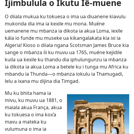
Ijimbulula o Ikutu Iê-muene
O diiala mukua ku tokuesa o ima ua diuanene kiavulu
mukonda dia ima ia kexile mu mona. Muéne
uemanene mu mbanza ia dikota ia akua Loma, iexile
kála io funde mu museke ua kikangalakata kia ixi ia
Algeria! Kioso o diiala ngana Scotsman James Bruce kia
sange o mbanza íii ku muvu ua 1765, muéne kejidile
kuila ua kexile ku thandu dia iphulungunzu ia mbanza
ia dikota ia akua Loma a betele ku i tunga mu Africa ku
mbandu ia Thunda​—o mbanza iokulu ia Thamugadi,
lelu a ixana mu dijina dia Timgad.
Mu ku bhita hama ia
mivu, ku muvu ua 1881, o
maiala akua França, akua
ku tokuesa o ima kox’a
mavu a mateka ku
vulumuna o ima ia