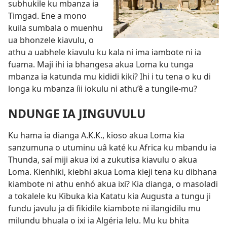
subhukile ku mbanza ia
Timgad. Ene a mono
kuila sumbala o muenhu
ua bhonzele kiavulu, o
athu a uabhele kiavulu ku kala ni ima iambote ni ia
fuama. Maji ihi ia bhangesa akua Loma ku tunga
mbanza ia katunda mu kididi kiki? Ihi i tu tena o ku di
longa ku mbanza íii iokulu ni athu’ê a tungile-mu?
NDUNGE IA JINGUVULU
Ku hama ia dianga A.K.K., kioso akua Loma kia
sanzumuna o utuminu uâ katé ku Africa ku mbandu ia
Thunda, saí miji akua ixi a zukutisa kiavulu o akua
Loma. Kienhiki, kiebhi akua Loma kieji tena ku dibhana
kiambote ni athu enhó akua ixi? Kia dianga, o masoladi
a tokalele ku Kibuka kia Katatu kia Augusta a tungu ji
fundu javulu ja di fikidile kiambote ni ilangidilu mu
milundu bhuala o ixi ia Algéria lelu. Mu ku bhita