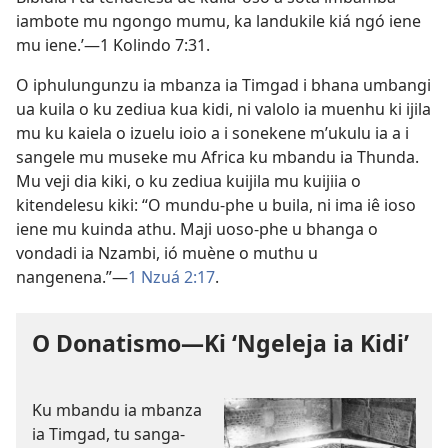
iambote mu ngongo mumu, ka landukile kiá ngó iene
mu iene.’—1 Kolindo 7:31.
O iphulungunzu ia mbanza ia Timgad i bhana umbangi
ua kuila o ku zediua kua kidi, ni valolo ia muenhu ki ijila
mu ku kaiela o izuelu ioio a i sonekene m’ukulu ia a i
sangele mu museke mu Africa ku mbandu ia Thunda.
Mu veji dia kiki, o ku zediua kuijila mu kuijiia o
kitendelesu kiki: “O mundu-phe u buila, ni ima iê ioso
iene mu kuinda athu. Maji uoso-phe u bhanga o
vondadi ia Nzambi, ió muène o muthu u
nangenena.”—
1 Nzuá 2:17
.
O Donatismo—Ki ‘Ngeleja ia Kidi’
Ku mbandu ia mbanza
ia Timgad, tu sanga-