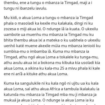
thembu, ene a tungu o mbanza ia Timgad, maji a i
tungu ni ibanzelu iavulu.
Mu kidi, o akua Loma a tungu o mbanza ia Timgad
phala o masoladi ka kexile mu kalakala, dingi ni ku
zozesa o miji akua ixi. O ndunge iâ ia kuata. O ukexilu
uambote ua muenhu mu mbanza ia Timgad mu ku
bhita thembu akua ixi a mateka o ku uabhela o ukexilu
uenhó katé muene akexile múia mu mbanza ienioió ku
sumbisa-mu o imbamba iâ. Kuma mu mbanza ia
Timgad, athu ngó akua Loma a tokalele ku tunga-mu,
athu avulu akua ixi a bokona mu kibuka kia usoladi kia
akua Loma, a xikina ku kala-mu 25 a mivu phala ki kale
ene ni an’â a kituke athu akua Loma.
Kuma ka sangulukile ni ku kala ngó ni ujitu ua ku kala
akua Loma, saí athu akua Africa a tambula ikalakalu ia
katunda mu mbanza ia Timgad mba mu ji mbanza ja
mukuá ja akua Loma. O ndunge ia akua Loma ia ku