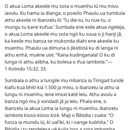
O akua Loma akexile mu sota o muenhu iú mu mivu
iavulu. Ku hama ia dianga, o poxolo Phaulu ua tumbula
athu akexile ni ibanzelu íii: ‘Tu die-tu, tu nue-tu, o
mungu tu kane kufua.’ Sumbala ene exile akua ngeleja,
o akua Loma akexile mu sota ngó ku suua o ji hanji jâ,
ka kexile mu banza se mukonda diahi ene akexile ku
muenhu. Phaulu ua dimuna o Jikidistá ku di langa ni
athu enhá, muéne uixi: “Kana kudinganala! O ku di
lunga ni athu aiibha, ku bolesa o ifua iambote.”—
1 Kolindo 15:32, 33.
Sumbala o athu a tungile mu mbanza ia Timgad tundé
kiafu kua bhiti kiá 1.500 ja mivu, o ibanzelu ia athu ia
lungu ni muenhu, iene imoxi katé lelu. Athu avulu a
banza ngó mu ji vondadi jâ ja lelu. Phala ene, o
ibanzelu ia akua Loma ia lungu ni muenhu, ibanzelu
iambote kioso-kioso kizé. Maji o Bibidia i zuela: “O
funza ia mundu iú, ki ual’iki, ki i nange kubhita.” O
Bibidia i tu tendelesa ué kuila ‘oso a sota imbamba