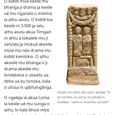
O kididi mua kexile mu
bhanga ji drama ja kexile
ué mu nganala o mixima
ia athu avulu. O kididi kia
kexile ni 3.500 ja ialu,
athu avulu akua Timgad
ni athu a tokalele mu ji
sanzala ja mukuá akexile
múia mu tala drama mu
kididi kieniókio. O athu
akexile mu bhanga o ji
drama akexile mu
londekesa o ukexilu ua
iibha ua ku tonoka, kála
o ufusa ni ujibhangânga.
Izuelu mu dimi dia Latin, iambe: “O
ku tomba, ku zóua, ku jokala ni
O ngeleja ia akua Loma
kuelela—uene o muenhu ua kidi!”
ia kexile ué mu sunga o
athu. ki kale bhoxi mba