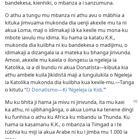
bandekesa, kienhiki, o mbanza a i sanzumuna.
O athu a tungu mu mbanza ni athu avu o mábhia a
kituka jimvuama mukonda dia uenji akexile mu ta ni
akua Loma, maji o idimakaji iâ ka kexile mu mona-ku
mbote iavulu mu idima. Ku hama ia katatu K.K.,
mukonda dia kuiibha ni ku bandekesa o madijimu, o
idimakaji a dizangala ia a mateka ku bhanga jinvunda.
Amoxi, akexile mu kaiela o ilongesu ia ngeleja ia
Katolika, ia a di bundu ni akua Donatista​—kibuka kia
athu ambele kuila Jikidistá maji a lungulukila o Ngeleja
ia Katolika mukonda dia kuiibha kua kexile-mu.—Tanga
o kitutu “
O Donatismo—Ki ‘Ngeleja ia Kidi.’
”
Mu ku bhita ji hama ja mivu ni jinvunda, ita mu kaxi
ka athu, ni ujibhangânga, o akua Loma ka tenene dingi
ku funhisa o athu ku Africa ku mbandu ia Thunda. Ku
hama ia kasamanu K.K., o mbanza ia Timgad a i te
túbhia ku miji ia akua Arabe ni ku i jimba mu 1.000 ia