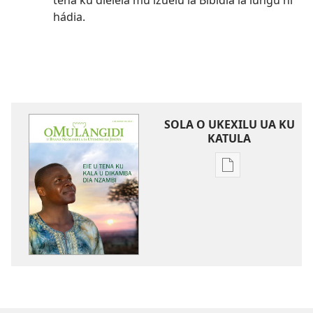
hádia.
SOLA O UKEXILU UA KU
KATULA
Ukexilu
ua
ku
katula
madivulu
metu
O
MULANGIDI
Eie