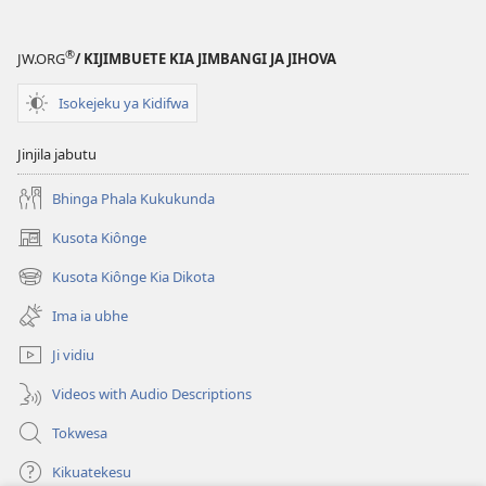
u
Tena
®
JW.ORG
/ KIJIMBUETE KIA JIMBANGI JA JIHOVA
Ku
Kala
Isokejeku ya Kidifwa
u
Dikamba
Jinjila jabutu
Dia
Nzambi
Bhinga Phala Kukukunda
Kusota Kiônge
(opens
new
Kusota Kiônge Kia Dikota
(opens
window)
new
Ima ia ubhe
window)
Ji vidiu
Videos with Audio Descriptions
Tokwesa
Kikuatekesu