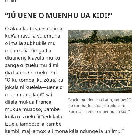
mivu.
“IÚ UENE O MUENHU UA KIDI!”
O akua ku tokuesa o ima
kox’a mavu, a vulumuna
o ima ia subhukile mu
mbanza ia Timgad a
diuanene kiavulu mu ku
sanga o izuelu mu dimi
dia Latini. O izuelu ienii:
“O ku tomba, ku zóua, ku
jokala ni kuelela—uene o
muenhu ua kidi!” Saí
Izuelu mu dimi dia Latin, iambe: “O
diiala mukua França,
ku tomba, ku zóua, ku jokala ni
mukua musoso, uambe
kuelela​—uene o muenhu ua kidi!”
kuila o izuelu íii “iedi kála
izuelu iambote ia kambe
luímbi, maji amoxi a i mona kála ndunge ia unjimu.”