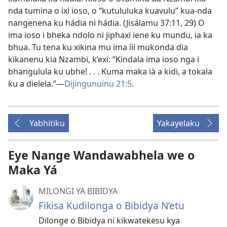
nda tumina o ixi ioso, o “kutululuka kuavulu” kua-nda
nangenena ku hádia ni hádia. (
Jisálamu 37:11,
29
) O
ima ioso i bheka ndolo ni jiphaxi iene ku mundu, ia ka
bhua. Tu tena ku xikina mu ima íii mukonda dia
kikanenu kia Nzambi, k’exi: “Kindala ima ioso nga i
bhangulula ku ubhe! . . . Kuma maka ià a kidi, a tokala
ku a dielela.”—
Dijingunuinu 21:5
.
Yabhitiku
Yakayelaku
Eye Nange Wandawabhela we o
Maka Yá
MILONGI YA BIBIDYA
Fikisa Kudilonga o Bibidya N’etu
Dilonge o Bibidya ni kikwatekesu kya