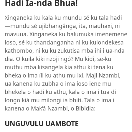
Hadi Ia-nda Bhua!
Xinganeka ku kala ku mundu sé ku tala hadi
—mundu sé ujibhangânga, ita, mauhaxi, ni
mavuua. Xinganeka ku balumuka imenemene
ioso, sé ku thandanganha ni ku kulondekesa
kathombo, ni ku ku zukutisa mba ihi i ua-nda
dia. O kuila kiki nzoji ngó? Mu kidi, se-ku
muthu mba kisangela kia athu ki tena ku
bheka o ima íii ku athu mu ixi. Maji Nzambi,
ua kanena ku zubha o ima ioso iene mu
bhekela o hadi ku athu, kala o ima i tua di
longo kiá mu milongi ia bhiti. Tala o ima i
kanena o Mak’â Nzambi, o Bibidia:
UNGUVULU UAMBOTE