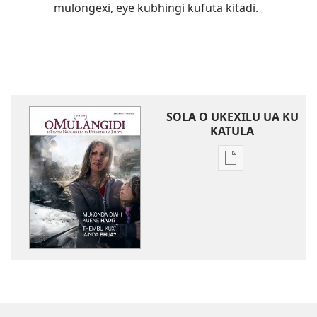
mulongexi, eye kubhingi kufuta kitadi.
SOLA O UKEXILU UA KU
KATULA
Ukexilu
ua
ku
katula
madivulu
metu
O
MULANGIDI
Mukonda