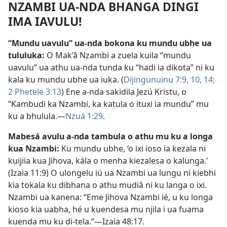
NZAMBI UA-NDA BHANGA DINGI
IMA IAVULU!
“Mundu uavulu” ua-nda bokona ku mundu ubhe ua
tululuka:
O Mak’â Nzambi a zuela kuila “mundu
uavulu” ua athu ua-nda tunda ku “hadi ia dikota” ni ku
kala ku mundu ubhe ua iuka. (
Dijingunuinu 7:9, 10,
14;
2 Phetele 3:13
) Ene a-nda sakidila Jezú Kristu, o
“Kambudi ka Nzambi, ka katula o ituxi ia mundu” mu
ku a bhulula.—
Nzuá 1:29
.
Mabesá avulu a-nda tambula o athu mu ku a longa
kua Nzambi:
Ku mundu ubhe, ‘o ixi ioso ia kezala ni
kuijiia kua Jihova, kála o menha kiezalesa o kalunga.’
(
Izaia 11:9
) O ulongelu iú ua Nzambi ua lungu ni kiebhi
kia tokala ku dibhana o athu mudiâ ni ku langa o ixi.
Nzambi ua kanena: “Eme Jihova Nzambi ié, u ku longa
kioso kia uabha, hé u kuendesa mu njila i ua fuama
kuenda mu ku di-tela.”—
Izaia 48:17
.