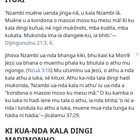
‘Nzambi muéne uenda jinga-nâ, u kala Nzambi iâ.
Muéne u a kondona o masoxi moso ku mesu mâ! Ki ku
kala dingi kufuá, né ngó mukôndo, mba kudila, mba
kukata. Mukonda ima ia diangele-ku, ia bhiti.’—
Dijingunuinu 21:3, 4
.
Jihova Nzambi ua-nda bhanga kiki, bhu kaxi ka Mon’ê
Jezú ua bhana o muenhu phala ku bhulula o athu mu
ngongo. (
Nzuá 3:16
) Mu utuminu ua Jezú, o athu a-nda
kala athu a iuka, sé kituxi. Athu ka-nda tala dingi hadi
mukonda, ‘Nzambi ua-nda kala ni athu’ iu ua-nda a
“kondona o masoxi moso ku mesu mâ.” O ku kamba o
ku iuka ni hadi iene mu tala o athu, ia-nda bhita; ‘o ixi a-
nda i lundula ku athu a iuka, muene mua-nda tunga ku
hádia ni hádia.’—
Jisálamu 37:29
.
KI KUA-NDA KALA DINGI
MADIMONHO