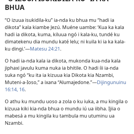
BHUA
“O izuua isukidila-ku” ia-nda ku bhua mu “hadi ia
dikota” kala kiambe Jezú. Muéne uambe: ‘Kua ka kala
hadi ia dikota, kuma, kiluua ngó i kala-ku, tundé ku
dimatekenu dia mundu katé lelu; ni kuila ki ia ka kala-
ku dingi.’—
Matesu 24:21
.
O hadi ia-nda kala ia dikota, mukonda kua-nda kala
jiphaxi javulu kuma nuka ia bhitile. O hadi íii ia-nda
suka ngó “ku ita ia kizuua kia Dikota kia Nzambi,
Muteni-a-Ioso,” a ixana “Alumajedone.”—
Dijingunuinu
16:14,
16
.
O athu ku mundu uoso a zola o ku iuka, a mu kingila o
kizuua kiki kia-nda bhua o mundu iú ua iibha. Ijiia o
mabesá a mu kingila ku tambula mu utuminu ua
Nzambi.