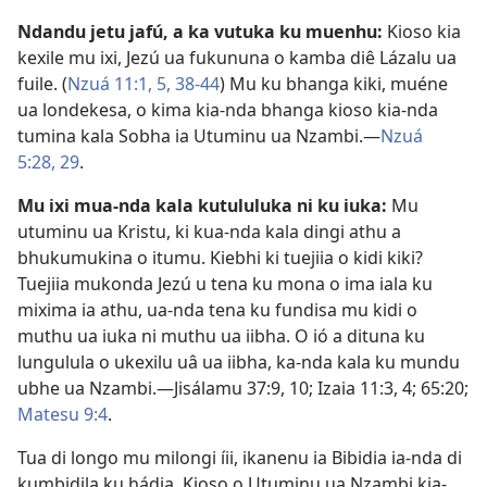
Ndandu jetu jafú, a ka vutuka ku muenhu:
Kioso kia
kexile mu ixi, Jezú ua fukununa o kamba diê Lázalu ua
fuile. (
Nzuá 11:1,
5,
38-44
) Mu ku bhanga kiki, muéne
ua londekesa, o kima kia-nda bhanga kioso kia-nda
tumina kala Sobha ia Utuminu ua Nzambi.—
Nzuá
5:28, 29
.
Mu ixi mua-nda kala kutululuka ni ku iuka:
Mu
utuminu ua Kristu, ki kua-nda kala dingi athu a
bhukumukina o itumu. Kiebhi ki tuejiia o kidi kiki?
Tuejiia mukonda Jezú u tena ku mona o ima iala ku
mixima ia athu, ua-nda tena ku fundisa mu kidi o
muthu ua iuka ni muthu ua iibha. O ió a dituna ku
lungulula o ukexilu uâ ua iibha, ka-nda kala ku mundu
ubhe ua Nzambi.—
Jisálamu 37:9, 10;
Izaia 11:3, 4;
65:20;
Matesu 9:4
.
Tua di longo mu milongi íii, ikanenu ia Bibidia ia-nda di
kumbidila ku hádia. Kioso o Utuminu ua Nzambi kia-