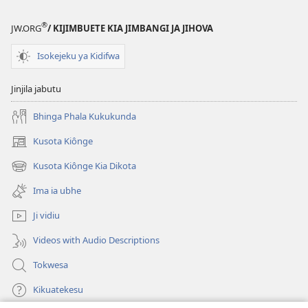
Diahi
Kuene
®
JW.ORG
/ KIJIMBUETE KIA JIMBANGI JA JIHOVA
Hadi?
Thembu
Isokejeku ya Kidifwa
Kuxi
Ia-
Jinjila jabutu
Nda
Bhua?
Bhinga Phala Kukukunda
Kusota Kiônge
(opens
new
Kusota Kiônge Kia Dikota
(opens
window)
new
Ima ia ubhe
window)
Ji vidiu
Videos with Audio Descriptions
Tokwesa
Kikuatekesu