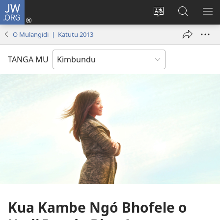
JW.ORG
Ku
Jikula
Change
Tokwesa
LO
(opens
site
ku
O
O Mulangidi | Katutu 2013
new
language
JW.ORG
ME
window)
TANGA MU
Kua Kambe Ngó Bhofele o