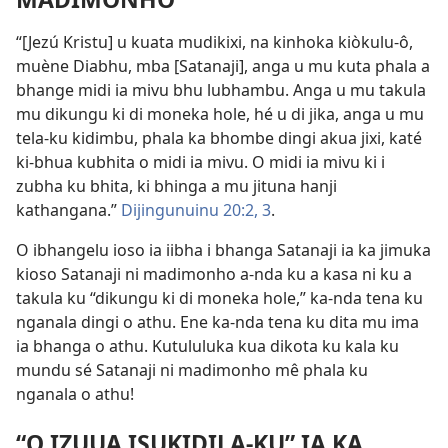
“[Jezú Kristu] u kuata mudikixi, na kinhoka kiòkulu-ô,
muène Diabhu, mba [Satanaji], anga u mu kuta phala a
bhange midi ia mivu bhu lubhambu. Anga u mu takula
mu dikungu ki di moneka hole, hé u di jika, anga u mu
tela-ku kidimbu, phala ka bhombe dingi akua jixi, katé
ki-bhua kubhita o midi ia mivu. O midi ia mivu ki i
zubha ku bhita, ki bhinga a mu jituna hanji
kathangana.”
Dijingunuinu 20:2, 3
.
O ibhangelu ioso ia iibha i bhanga Satanaji ia ka jimuka
kioso Satanaji ni madimonho a-nda ku a kasa ni ku a
takula ku “dikungu ki di moneka hole,” ka-nda tena ku
nganala dingi o athu. Ene ka-nda tena ku dita mu ima
ia bhanga o athu. Kutululuka kua dikota ku kala ku
mundu sé Satanaji ni madimonho mê phala ku
nganala o athu!
“O IZUUA ISUKIDILA-KU” IA KA