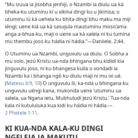
“Mu izuua ia jisobha jenhiji, o Nzambi ia diulu ua kà
bheka-ku utuminu ki u xikina dingi ku u jikinisa; o
utuminu iú kà uehela ku bhita dingi bhu maku ma miji
iéngi; uene kiá ua kà sasujula mautuminu moso’ama
anga a-bhua-ku, maji o uene ua kà xalela ni ku tumina
mu thembu joso ku hádia ni hádia.”—Daniiele. 2:44.
O Utuminu ua Nzambi, unguvulu ua diulu. O Sobha a
mu solo, Jezú Kristu ua-nda bhingana bhu kididi kia
jinguvulu joso, ni ku bhangesa kuila o vondadi ia
Nzambi ka i bhanga ngó ku diulu maji ni mu ixi ué.
(
Matesu 6:9, 10
) O unguvulu íii, ka-nda u bhingana ku
unguvulu uéngi kana, mukonda uene ‘utuminu ua
xalela, ua Ngana ietu, Mubhuludi Jezú Kristu.’ Tua-nda
kala ni kutululuka kua kidi ku hádia ni hádia.—
2 Phetele 1:11
.
KI KUA-NDA KALA-KU DINGI
NGELEJA JA MAKUTU