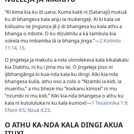
“Ki kima kia ku di uana. Kuma katé ni [Satanaji] mukuâ
ku di bhangesa kala anju ia mukengeji. Ki ki kala ue
kidiuanu se jingunza jê ji di bhangesa ku kala athu a
bhanga o mbote. O ku dizubhilu a kà tambula kia
sokela mu imbamba iâ ia bhanga jinga.”—
2 Kolindo
11:14, 15
.
O jingeleja ja makutu a-nda ulondekesa kala kikalakalu
kia Diabhu, ni ku i jima mu ixi. O jingeleja joso ni
ijibhangânga ki kua-nda kala-ku dingi. Kiki kia-nda
bhangesa kuila, athu oso a zolo o “Nzambi ia kidi, ia
muenhu,” a mu bheze mu “kixikanu kimoxi” ni mu
“nzumbi ni mu kidi.” Kiki kia-nda bhangesa o athu ku
kala ni kutululuka ni ku kala kumoxi!—
1 Tesalonika 1:9;
Efezo 4:5;
Nzuá 4:23
.
O ATHU KA-NDA KALA DINGI AKUA
ITUXI