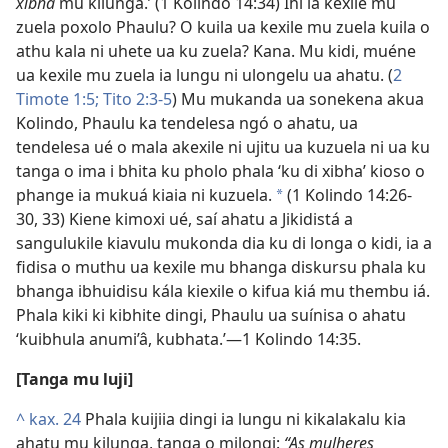
xibha
mu kilunga.’ (1 Kolindo 14:34) Ihi ia kexile mu
zuela poxolo Phaulu? O kuila ua kexile mu zuela kuila o
athu kala ni uhete ua ku zuela? Kana. Mu kidi, muéne
ua kexile mu zuela ia lungu ni ulongelu ua ahatu. (
2
Timote 1:5;
Tito 2:3-5
) Mu mukanda ua sonekena akua
Kolindo, Phaulu ka tendelesa ngó o ahatu, ua
tendelesa ué o mala akexile ni ujitu ua kuzuela ni ua ku
tanga o ima i bhita ku pholo phala ‘ku di xibha’ kioso o
phange ia mukuá kiaia ni kuzuela.
(1 Kolindo 14:26-
*
30, 33) Kiene kimoxi ué, saí ahatu a Jikidistá a
sangulukile kiavulu mukonda dia ku di longa o kidi, ia a
fidisa o muthu ua kexile mu bhanga diskursu phala ku
bhanga ibhuidisu kála kiexile o kifua kiá mu thembu iá.
Phala kiki ki kibhite dingi, Phaulu ua suínisa o ahatu
‘kuibhula anumi’â, kubhata.’—1 Kolindo 14:35.
[Tanga mu luji]
^
kax. 24
Phala kuijiia dingi ia lungu ni kikalakalu kia
ahatu mu kilunga, tanga o milongi:
“As mulheres