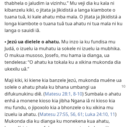
thabhela o jaludim ia vizinhu.” Mu veji dia ku kala ni
kibanzelu kiki, o jitata ja Jikidistá a langa kiambote o
tuana tuâ, ki kale ahatu mba mala. O jitata ja Jikidistá a
longa kiambote o tuana tuâ tua ahatu ni tua mala ni ku
langa o sauidi iâ.
▪
Jezú ua dielele o ahatu.
Mu inzo ia ku fundisa mu
Judá, o izuelu ia muhatu ia sokele ni izuelu ia mubhika.
O mukua musoso, Josefo, mu hama ia dianga, ua
tendelesa: “O ahatu ka tokala ku a xikina mukonda dia
ukexilu uâ.”
Maji kiki, ki kiene kia banzele Jezú, mukonda muéne ua
solele o ahatu phala ku bhana
umbangi ua
difukunukinu diê. (
Matesu 28:1,
8-10
) Sumbala o ahatu
enhá a monene kioso kia jibha Ngana iâ ni kioso kia
mu fundu, o jipoxolo kia a bhonzele o ku xikina mu
izuelu ia ahatu. (
Matesu 27:55, 56,
61;
Luka 24:10, 11
)
Mukonda dia ku dianga ku monekena kua ahatu,