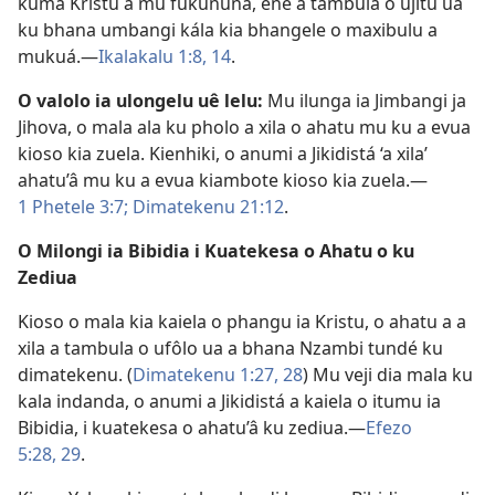
kuma Kristu a mu fukununa, ene a tambula o ujitu ua
ku bhana umbangi kála kia bhangele o maxibulu a
mukuá.—
Ikalakalu 1:8,
14
.
O valolo ia ulongelu uê lelu:
Mu ilunga ia Jimbangi ja
Jihova, o mala ala ku pholo a xila o ahatu mu ku a evua
kioso kia zuela. Kienhiki, o anumi a Jikidistá ‘a xila’
ahatu’â mu ku a evua kiambote kioso kia zuela.—
1 Phetele 3:7;
Dimatekenu 21:12
.
O Milongi ia Bibidia i Kuatekesa o Ahatu o ku
Zediua
Kioso o mala kia kaiela o phangu ia Kristu, o ahatu a a
xila a tambula o ufôlo ua a bhana Nzambi tundé ku
dimatekenu. (
Dimatekenu 1:27, 28
) Mu veji dia mala ku
kala indanda, o anumi a Jikidistá a kaiela o itumu ia
Bibidia, i kuatekesa o ahatu’â ku zediua.—
Efezo
5:28, 29
.