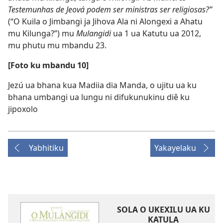
Testemunhas de Jeová podem ser ministras ser religiosas?”
(“O Kuila o Jimbangi ja Jihova Ala ni Alongexi a Ahatu
mu Kilunga?”) mu
Mulangidi
ua 1 ua Katutu ua 2012,
mu phutu mu mbandu 23.
[Foto ku mbandu 10]
Jezú ua bhana kua Madiia dia Manda, o ujitu ua ku
bhana umbangi ua lungu ni difukunukinu diê ku
jipoxolo
Yabhitiku
Yakayelaku
SOLA O UKEXILU UA KU
KATULA