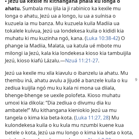
▪
Jezú ua kexile ni kithangana phala ku longa o
ahatu.
Sumbala mu ijila ia ji rabinico ka kexile mu
longa o ahatu, Jezú ua a longo, iu ua a suínisa o
kuzuela ia mu banza. Mu kuzuela kuila Madiia ua
tokalele kuívua, Jezú ua londekesa kuila o kididi kia
muhatu ki mu kuzinha ngó, kana. (
Luka 10:38-42
) O
phange ia Madiia, Malata, ua katula ué mbote mu
milongi ia Jezú, kala kia londekesa kioso kia tambuijila
Jezú, kioso kiafú Lázalu.—
Nzuá 11:21-27
.
Jezú ua kexile mu xila kiavulu o ibanzelu ia ahatu. Mu
thembu iná, ahatu avulu a Jijudé
a banzele kuila o ku
zediua kuijila ngó mu ku kala ni mona ua diiala,
bhenge-bhenge se uexile polofeta. Kioso muhatu
umoxi kia dikola: “Dia zediua o divumu dia ku
ambatele!” Mu kithangana kieniokio Jezú ua mu
tangela o kima kia beta-kota. (
Luka 11:27, 28
) Mu
kulondekesa kuila o ku kula mu nzumbi kuene kua
betele o kota, Jezú ua mu longo o kima kia beta o kota,