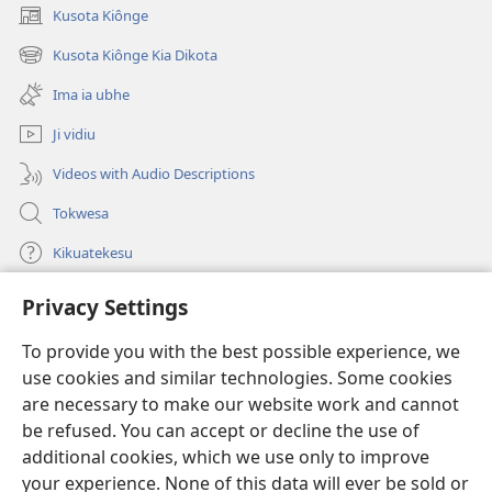
Kusota Kiônge
(opens
new
Kusota Kiônge Kia Dikota
(opens
window)
new
Ima ia ubhe
window)
Ji vidiu
Videos with Audio Descriptions
Tokwesa
Kikuatekesu
Privacy Settings
Kusangela kitadi
(opens
new
To provide you with the best possible experience, we
window)
Mulangidi KIDIDI KIA KU BHAKA MADIVULU MU INTERNETE™
use cookies and similar technologies. Some cookies
(opens
new
are necessary to make our website work and cannot
®
JW Hub
window)
(opens
be refused. You can accept or decline the use of
new
additional cookies, which we use only to improve
Aplicativo JW Library
window)
your experience. None of this data will ever be sold or