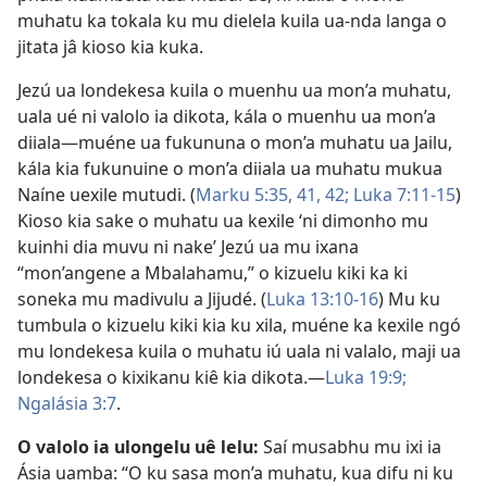
muhatu ka tokala ku mu dielela kuila ua-nda langa o
jitata jâ kioso kia kuka.
Jezú ua londekesa kuila o muenhu ua mon’a muhatu,
uala ué ni valolo ia dikota, kála o muenhu ua mon’a
diiala—muéne ua fukununa o mon’a muhatu ua Jailu,
kála kia fukunuine o mon’a diiala ua muhatu mukua
Naíne uexile mutudi. (
Marku 5:35,
41, 42;
Luka 7:11-15
)
Kioso kia sake o muhatu ua kexile ‘ni dimonho mu
kuinhi dia muvu ni nake’ Jezú ua mu ixana
“mon’angene a Mbalahamu,” o kizuelu kiki ka ki
soneka mu madivulu a Jijudé. (
Luka 13:10-16
) Mu ku
tumbula o kizuelu kiki kia ku xila, muéne ka kexile ngó
mu londekesa kuila o muhatu iú uala ni valalo, maji ua
londekesa o kixikanu kiê kia dikota.—
Luka 19:9;
Ngalásia 3:7
.
O valolo ia ulongelu uê lelu:
Saí musabhu mu ixi ia
Ásia uamba: “O ku sasa mon’a muhatu, kua difu ni ku