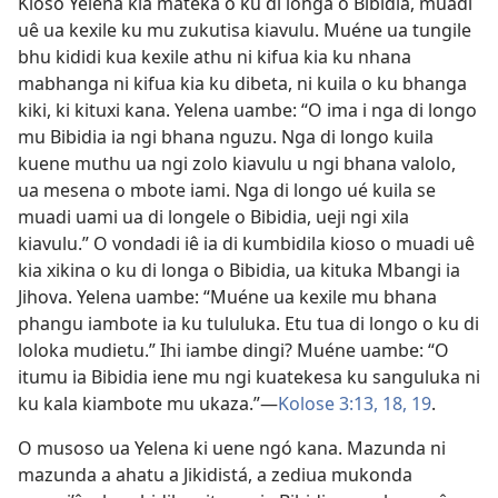
Kioso Yelena kia mateka o ku di longa o Bibidia, muadi
uê ua kexile ku mu zukutisa kiavulu. Muéne ua tungile
bhu kididi kua kexile athu ni kifua kia ku nhana
mabhanga ni kifua kia ku dibeta, ni kuila o ku bhanga
kiki, ki kituxi kana. Yelena uambe: “O ima i nga di longo
mu Bibidia ia ngi bhana nguzu. Nga di longo kuila
kuene muthu ua ngi zolo kiavulu u ngi bhana valolo,
ua mesena o mbote iami. Nga di longo ué kuila se
muadi uami ua di longele o Bibidia, ueji ngi xila
kiavulu.” O vondadi iê ia di kumbidila kioso o muadi uê
kia xikina o ku di longa o Bibidia, ua kituka Mbangi ia
Jihova. Yelena uambe: “Muéne ua kexile mu bhana
phangu iambote ia ku tululuka. Etu tua di longo o ku di
loloka mudietu.” Ihi iambe dingi? Muéne uambe: “O
itumu ia Bibidia iene mu ngi kuatekesa ku sanguluka ni
ku kala kiambote mu ukaza.”—
Kolose 3:13,
18, 19
.
O musoso ua Yelena ki uene ngó kana. Mazunda ni
mazunda a ahatu a Jikidistá, a zediua mukonda