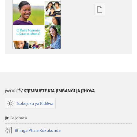
Ukexilu
ua
ku
katula
madivulu
metu
O
MULANGIDI
Kamusasadi
2012
®
JW.ORG
/ KIJIMBUETE KIA JIMBANGI JA JIHOVA
Isokejeku ya Kidifwa
Jinjila jabutu
Bhinga Phala Kukukunda