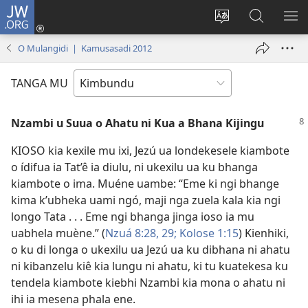
JW.ORG
Ku
Jikula
Change
Tokwesa
LO
(opens
site
ku
O
O Mulangidi | Kamusasadi 2012
new
language
JW.ORG
ME
window)
TANGA MU
Nzambi u Suua o Ahatu ni Kua a Bhana Kijingu
KIOSO kia kexile mu ixi, Jezú ua londekesele kiambote
o ídifua ia Tat’ê ia diulu, ni ukexilu ua ku bhanga
kiambote o ima. Muéne uambe: “Eme ki ngi bhange
kima k’ubheka uami ngó, maji nga zuela kala kia ngi
longo Tata . . . Eme ngi bhanga jinga ioso ia mu
uabhela muène.” (
Nzuá 8:28, 29;
Kolose 1:15
) Kienhiki,
o ku di longa o ukexilu ua Jezú ua ku dibhana ni ahatu
ni kibanzelu kiê kia lungu ni ahatu, ki tu kuatekesa ku
tendela kiambote kiebhi Nzambi kia mona o ahatu ni
ihi ia mesena phala ene.