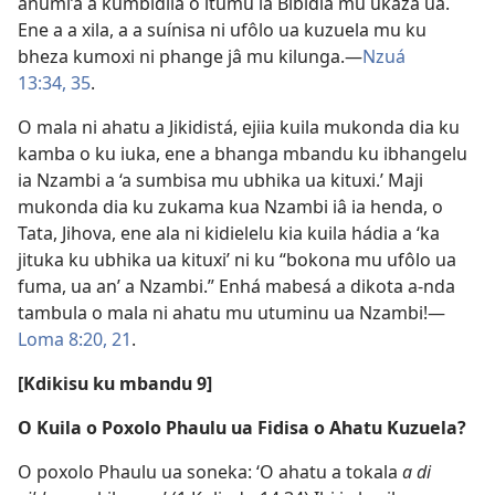
anumi’â a kumbidila o itumu ia Bibidia mu ukaza uâ.
Ene a a xila, a a suínisa ni ufôlo ua kuzuela mu ku
bheza kumoxi ni phange jâ mu kilunga.—
Nzuá
13:34, 35
.
O mala ni ahatu a Jikidistá, ejiia kuila mukonda dia ku
kamba o ku iuka, ene a bhanga mbandu ku ibhangelu
ia Nzambi a ‘a sumbisa mu ubhika ua kituxi.’ Maji
mukonda dia ku zukama kua Nzambi iâ ia henda, o
Tata, Jihova, ene ala ni kidielelu kia kuila hádia a ‘ka
jituka ku ubhika ua kituxi’ ni ku “bokona mu ufôlo ua
fuma, ua an’ a Nzambi.” Enhá mabesá a dikota a-nda
tambula o mala ni ahatu mu utuminu ua Nzambi!—
Loma 8:20, 21
.
[Kdikisu ku mbandu 9]
O Kuila o Poxolo Phaulu ua Fidisa o Ahatu Kuzuela?
O poxolo Phaulu ua soneka: ‘O ahatu a tokala
a di