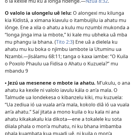
o ia kexile mu ku a longa ndenge.—
Nzuá 8:32
.
O valolo ia ulongelu uê lelu:
O alongexi mu kilunga
kia Kidistá, a ximana kiavulu o itambuijilu ia ahatu mu
iônge. Ene a xila o ahatu a kulu mu nzumbi mukonda a
“longa jinga ima ia mbote,” ki kale mu ubheka uâ mba
mu phangu ia bhana. (
Tito 2:3
) Ene uâ a dielela ku
ahatu mu ku boka o njimbu iambote ia Utuminu ua
Nzambi.—
Jisálamu 68:11
; tanga o kaxa iambe: “O Kuila
o Poxolo Phaulu ua Fidisa o Ahatu o Kuzuela?” mu
mbandu 9
▪
Jezú ua mesenene o mbote ia ahatu.
M’ukulu, o ana
ahatu ka kexile ni valolo iavulu kála o an’a mala. O
Talmude ua londekesa o kibanzelu kiki, mu kuzuela:
“Ua zediua ió ua vuala an’a mala, kokolo diâ ió ua vuala
an’a ahatu.” Saí jitata a mono kuila o ku kala ni ana
ahatu kikakakalu kia dikota—ene a tokalele ku sota
diiala phala o mon’a muhatu, ni ku bhana imbamba
phala kuambata kua muadi uê, ni kuila o mon’a