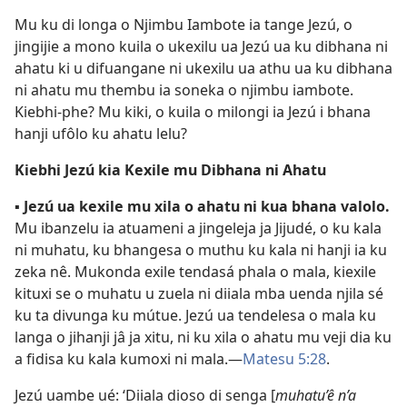
Mu ku di longa o Njimbu Iambote ia tange Jezú, o
jingijie a mono kuila o ukexilu ua Jezú ua ku dibhana ni
ahatu ki u difuangane ni ukexilu ua athu ua ku dibhana
ni ahatu mu thembu ia soneka o njimbu iambote.
Kiebhi-phe? Mu kiki, o kuila o milongi ia Jezú i bhana
hanji ufôlo ku ahatu lelu?
Kiebhi Jezú kia Kexile mu Dibhana ni Ahatu
▪
Jezú ua kexile mu xila o ahatu ni kua bhana valolo.
Mu ibanzelu ia atuameni a jingeleja ja Jijudé, o ku kala
ni muhatu, ku bhangesa o muthu ku kala ni hanji ia ku
zeka nê. Mukonda exile tendasá phala o mala, kiexile
kituxi se o muhatu u zuela ni diiala mba uenda njila sé
ku ta divunga ku mútue. Jezú ua tendelesa o mala ku
langa o jihanji jâ ja xitu, ni ku xila o ahatu mu veji dia ku
a fidisa ku kala kumoxi ni mala.—
Matesu 5:28
.
Jezú uambe ué: ‘Diiala dioso di senga [
muhatu’ê n’a