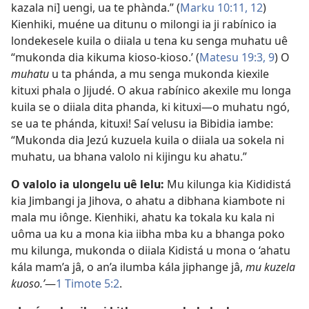
kazala ni] uengi, ua te phànda.” (
Marku 10:11, 12
)
Kienhiki, muéne ua ditunu o milongi ia ji rabínico ia
londekesele kuila o diiala u tena ku senga muhatu uê
“mukonda dia kikuma kioso-kioso.’ (
Matesu 19:3,
9
) O
muhatu
u ta phánda, a mu senga mukonda kiexile
kituxi phala o Jijudé. O akua rabínico akexile mu longa
kuila se o diiala dita phanda, ki kituxi—o muhatu ngó,
se ua te phánda, kituxi! Saí velusu ia Bibidia iambe:
“Mukonda dia Jezú kuzuela kuila o diiala ua sokela ni
muhatu, ua bhana valolo ni kijingu ku ahatu.”
O valolo ia ulongelu uê lelu:
Mu kilunga kia Kididistá
kia Jimbangi ja Jihova, o ahatu a dibhana kiambote ni
mala mu iônge. Kienhiki, ahatu ka tokala ku kala ni
uôma ua ku a mona kia iibha mba ku a bhanga poko
mu kilunga, mukonda o diiala Kidistá u mona o ‘ahatu
kála mam’a jâ, o an’a ilumba kála jiphange jâ,
mu kuzela
kuoso.’
—
1 Timote 5:2
.