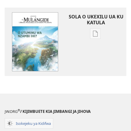
SOLA O UKEXILU UA KU
KATULA
Ukexilu
ua
ku
katula
madivulu
metu
O
MULANGIDI
O
Utuminu
wa
®
JW.ORG
/ KIJIMBUETE KIA JIMBANGI JA JIHOVA
Nzambi
Ihi?
Isokejeku ya Kidifwa