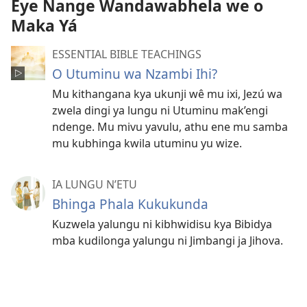
Eye Nange Wandawabhela we o
Maka Yá
ESSENTIAL BIBLE TEACHINGS
O Utuminu wa Nzambi Ihi?
Mu kithangana kya ukunji wê mu ixi, Jezú wa
zwela dingi ya lungu ni Utuminu mak’engi
ndenge. Mu mivu yavulu, athu ene mu samba
mu kubhinga kwila utuminu yu wize.
IA LUNGU N’ETU
Bhinga Phala Kukukunda
Kuzwela yalungu ni kibhwidisu kya Bibidya
mba kudilonga yalungu ni Jimbangi ja Jihova.