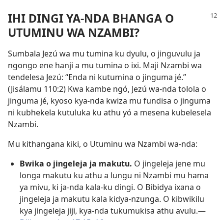
IHI DINGI YA-NDA BHANGA O
UTUMINU WA NZAMBI?
Sumbala Jezú wa mu tumina ku dyulu, o jinguvulu ja
ngongo ene hanji a mu tumina o ixi. Maji Nzambi wa
tendelesa Jezú: “Enda ni kutumina o jinguma jé.”
(
Jisálamu 110:2
) Kwa kambe ngó, Jezú wa-nda tolola o
jinguma jé, kyoso kya-nda kwiza mu fundisa o jinguma
ni kubhekela kutuluka ku athu yó a mesena kubelesela
Nzambi.
Mu kithangana kiki, o Utuminu wa Nzambi wa-nda:
Bwika o jingeleja ja makutu.
O jingeleja jene mu
longa makutu ku athu a lungu ni Nzambi mu hama
ya mivu, ki ja-nda kala-ku dingi. O Bibidya ixana o
jingeleja ja makutu kala kidya-nzunga. O kibwikilu
kya jingeleja jiji, kya-nda tukumukisa athu avulu.—