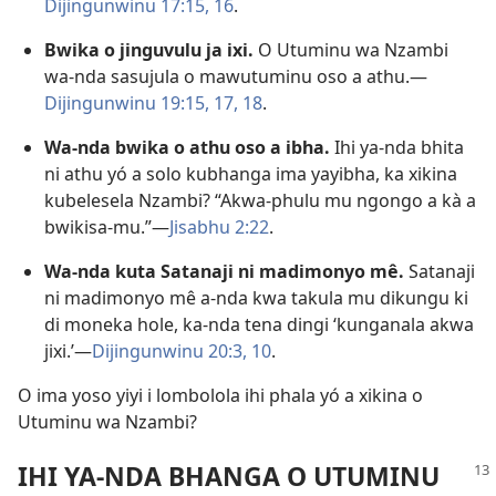
Dijingunwinu 17:15, 16
.
Bwika o jinguvulu ja ixi.
O Utuminu wa Nzambi
wa-nda sasujula o mawutuminu oso a athu.—
Dijingunwinu 19:15,
17, 18
.
Wa-nda bwika o athu oso a ibha.
Ihi ya-nda bhita
ni athu yó a solo kubhanga ima yayibha, ka xikina
kubelesela Nzambi? “Akwa-phulu mu ngongo a kà a
bwikisa-mu.”—
Jisabhu 2:22
.
Wa-nda kuta Satanaji ni madimonyo mê.
Satanaji
ni madimonyo mê a-nda kwa takula mu dikungu ki
di moneka hole, ka-nda tena dingi ‘kunganala akwa
jixi.’—
Dijingunwinu 20:3,
10
.
O ima yoso yiyi i lombolola ihi phala yó a xikina o
Utuminu wa Nzambi?
IHI YA-NDA BHANGA O UTUMINU