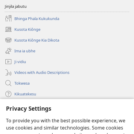
Jinjila jabutu
Bhinga Phala Kukukunda
Kusota Kiônge
(opens
new
Kusota Kiônge Kia Dikota
(opens
window)
new
Ima ia ubhe
window)
Ji vidiu
Videos with Audio Descriptions
Tokwesa
Kikuatekesu
Privacy Settings
Kusangela kitadi
(opens
new
To provide you with the best possible experience, we
window)
Mulangidi KIDIDI KIA KU BHAKA MADIVULU MU INTERNETE™
use cookies and similar technologies. Some cookies
(opens
new