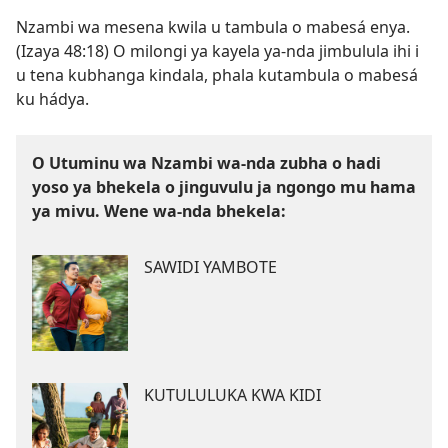
Nzambi wa mesena kwila u tambula o mabesá enya.
(
Izaya 48:18
) O milongi ya kayela ya-nda jimbulula ihi i
u tena kubhanga kindala, phala kutambula o mabesá
ku hádya.
O Utuminu wa Nzambi wa-nda zubha o hadi
yoso ya bhekela o jinguvulu ja ngongo mu hama
ya mivu. Wene wa-nda bhekela:
SAWIDI YAMBOTE
KUTULULUKA KWA KIDI