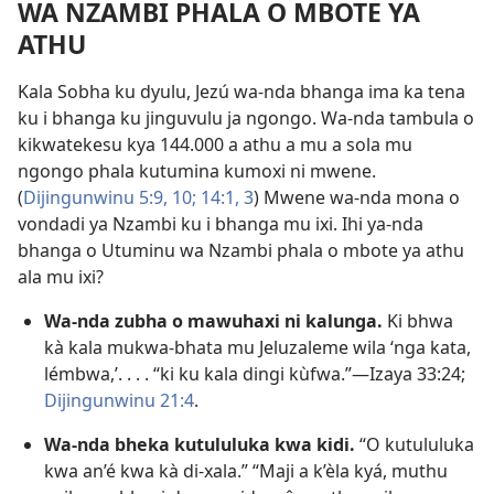
WA NZAMBI PHALA O MBOTE YA
ATHU
Kala Sobha ku dyulu, Jezú wa-nda bhanga ima ka tena
ku i bhanga ku jinguvulu ja ngongo. Wa-nda tambula o
kikwatekesu kya 144.000 a athu a mu a sola mu
ngongo phala kutumina kumoxi ni mwene.
(
Dijingunwinu 5:9, 10;
14:1,
3
) Mwene wa-nda mona o
vondadi ya Nzambi ku i bhanga mu ixi. Ihi ya-nda
bhanga o Utuminu wa Nzambi phala o mbote ya athu
ala mu ixi?
Wa-nda zubha o mawuhaxi ni kalunga.
Ki bhwa
kà kala mukwa-bhata mu Jeluzaleme wila ‘nga kata,
lémbwa,’. . . . “ki ku kala dingi kùfwa.”—
Izaya 33:24;
Dijingunwinu 21:4
.
Wa-nda bheka kutululuka kwa kidi.
“O kutululuka
kwa an’é kwa kà di-xala.” “Maji a k’èla kyá, muthu