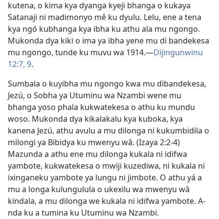
kutena, o kima kya dyanga kyeji bhanga o kukaya
Satanaji ni madimonyo mê ku dyulu. Lelu, ene a tena
kya ngó kubhanga kya ibha ku athu ala mu ngongo.
Mukonda dya kiki o ima ya ibha yene mu di bandekesa
mu ngongo, tunde ku muvu wa 1914.—
Dijingunwinu
12:7,
9
.
Sumbala o kuyibha mu ngongo kwa mu dibandekesa,
Jezú, o Sobha ya Utuminu wa Nzambi wene mu
bhanga yoso phala kukwatekesa o athu ku mundu
woso. Mukonda dya kikalakalu kya kuboka, kya
kanena Jezú, athu avulu a mu dilonga ni kukumbidila o
milongi ya Bibidya ku mwenyu wâ. (
Izaya 2:2-4
)
Mazunda a athu ene mu dilonga kukala ni idifwa
yambote, kukwatekesa o mwiji kuzediwa, ni kukala ni
ixinganeku yambote ya lungu ni jimbote. O athu yá a
mu a longa kulungulula o ukexilu wa mwenyu wâ
kindala, a mu dilonga we kukala ni idifwa yambote. A-
nda ku a tumina ku Utuminu wa Nzambi.