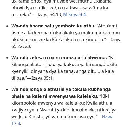
uxikama bhoxi dya muvide wê, muthu uxikama
bhoxi dya mufiku wê, o u a kwatesa wôma ka
moneka.” —
Izaya 54:13;
Mikeya 4:4
.
Wa-nda bhana salu yambote ku athu.
“Athu’ami
òsole a kà kemba ni ikalakalu ya maku mâ katé mu
ukukilu. Ene we ka kà kalakala mu kingoho.”—
Izaya
65:22, 23
.
Wa-nda zelesa o ixi ni munza u tu bhwima.
“Ni
kikangalakata ni ididi ya kukuta ya ká sangulukila
kyenyiki; dinyana dya ká tana, anga ditulula kala
diloza.”—
Izaya 35:1
.
Wa-nda longa o athu ihi ya tokala kubhanga
phala na kale ni mwenyu wa kalelaku.
“Kiki
kilombolola mwenyu wa kalela-ku: Kwila athu a
kwijiye eye u Nzambi ya kidi imoxi-élele, ni kwijiya
we Jezú Kidistu, yó wa mu tumikisa eye.”—
Nzwá
17:3
.