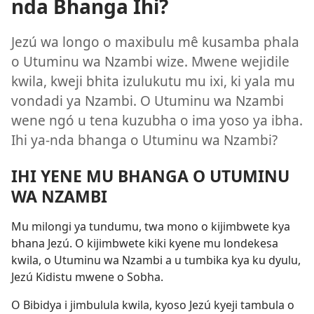
nda Bhanga Ihi?
Jezú wa longo o maxibulu mê kusamba phala
o Utuminu wa Nzambi wize. Mwene wejidile
kwila, kweji bhita izulukutu mu ixi, ki yala mu
vondadi ya Nzambi. O Utuminu wa Nzambi
wene ngó u tena kuzubha o ima yoso ya ibha.
Ihi ya-nda bhanga o Utuminu wa Nzambi?
IHI YENE MU BHANGA O UTUMINU
WA NZAMBI
Mu milongi ya tundumu, twa mono o kijimbwete kya
bhana Jezú. O kijimbwete kiki kyene mu londekesa
kwila, o Utuminu wa Nzambi a u tumbika kya ku dyulu,
Jezú Kidistu mwene o Sobha.
O Bibidya i jimbulula kwila, kyoso Jezú kyeji tambula o