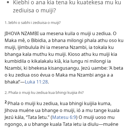
Kiebhi o ana kia tena ku kuatekesa mu ku
zediuisa o muiji?
1. Iebhi o sabhi i zediuisa o muiji?
JIHOVA NZAMBI ua mesena kuila o muiji u zediua. O
Maka mê, o Bibidia, a bhana milongi phala athu oso ku
muiji, ijimbulula ihi ia mesena Nzambi, ia tokala ku
bhanga kala muthu ku muiji. Kioso athu ku muiji kia
kumbidila o kikalakalu kiâ, kia lungu ni milongi ia
Nzambi, ki bhekesa kisangusangu. Jezú uambe: ‘A beta
o ku zediua oso évua o Maka ma Nzambi anga a a
bhaka!’—
Luka 11:28
.
2. Phala o muiji ku zediua kua bhingi kuijiia ihi?
2
Phala o muiji ku zediua, kua bhingi kuijiia kuma,
Jihova muéne ua bhange o muiji, ió a mu tange kuala
Jezú kála, “Tata Ietu.” (
Matesu 6:9
) O muiji uoso mu
ngongo, a u bhange kuala Tata ietu ia diulu—muéne