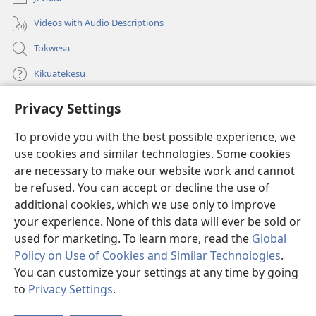
Videos with Audio Descriptions
Tokwesa
Kikuatekesu
Privacy Settings
Kusangela kitadi
(opens
new
To provide you with the best possible experience, we
window)
Mulangidi KIDIDI KIA KU BHAKA MADIVULU MU INTERNETE™
use cookies and similar technologies. Some cookies
(opens
new
are necessary to make our website work and cannot
®
JW Hub
window)
be refused. You can accept or decline the use of
(opens
new
additional cookies, which we use only to improve
Aplicativo JW Library
window)
your experience. None of this data will ever be sold or
used for marketing. To learn more, read the
Global
Policy on Use of Cookies and Similar Technologies
.
You can customize your settings at any time by going
Copyright
© 2026 Watch Tower Bible and Tract Society of Pennsylvania.
to
Privacy Settings
.
S
IJILA
|
KIKUTU KIETU
|
PRIVACY SETTINGS
Ta