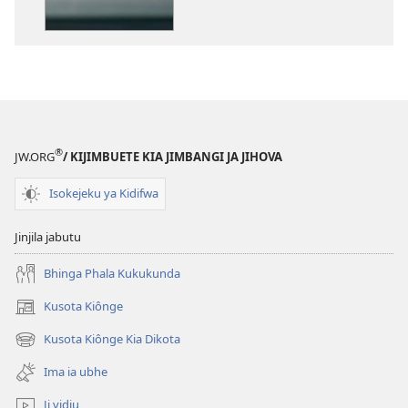
madivulu
metu
Mu
Kidi
Ihi
i
Longa
®
JW.ORG
/ KIJIMBUETE KIA JIMBANGI JA JIHOVA
o
Bibidia?
Isokejeku ya Kidifwa
Jinjila jabutu
Bhinga Phala Kukukunda
Kusota Kiônge
(opens
new
Kusota Kiônge Kia Dikota
(opens
window)
new
Ima ia ubhe
window)
Ji vidiu