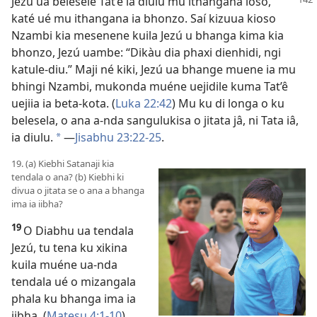
Jezú ua belesele
Tat’ê ia diulu mu ithangana ioso,
katé ué mu ithangana ia bhonzo. Saí kizuua kioso
Nzambi kia mesenene kuila Jezú u bhanga kima kia
bhonzo, Jezú uambe: “Dikàu dia phaxi dienhidi, ngi
katule-diu.” Maji né kiki, Jezú ua bhange muene ia mu
bhingi Nzambi, mukonda muéne uejidile kuma Tat’ê
uejiia ia beta-kota. (
Luka 22:42
) Mu ku di longa o ku
belesela, o ana a-nda sangulukisa o jitata jâ, ni Tata iâ,
ia diulu.
—
Jisabhu 23:22-25
.
*
19. (a) Kiebhi Satanaji kia
tendala o ana? (b) Kiebhi ki
divua o jitata se o ana a bhanga
ima ia iibha?
19
O Diabhu ua tendala
Jezú, tu tena ku xikina
kuila muéne ua-nda
tendala ué o mizangala
phala ku bhanga ima ia
iibha. (
Matesu 4:1-10
)