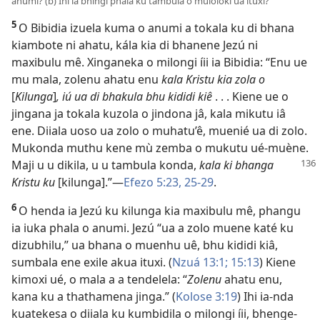
anumi? (b) Ihi ia bhingi phala ku tambula o muloloki ua ituxi?
5
O Bibidia izuela kuma o anumi a tokala ku di bhana
kiambote ni ahatu, kála kia di bhanene Jezú ni
maxibulu mê. Xinganeka o milongi íii ia Bibidia: “Enu ue
mu mala, zolenu ahatu enu
kala Kristu kia zola o
[
Kilunga
]
, iú ua di bhakula bhu kididi kiê
. . . Kiene ue o
jingana ja tokala kuzola o jindona jâ, kala mikutu iâ
ene. Diiala uoso ua zolo o muhatu’ê, muenié ua di zolo.
Mukonda muthu kene mù zemba o mukutu ué-muène.
Maji u u dikila, u u tambula
konda,
kala ki bhanga
Kristu ku
[kilunga].”—
Efezo 5:23,
25-29
.
6
O henda ia Jezú ku kilunga kia maxibulu mê, phangu
ia iuka phala o anumi. Jezú “ua a zolo muene katé ku
dizubhilu,” ua bhana o muenhu uê, bhu kididi kiâ,
sumbala ene exile akua ituxi. (
Nzuá 13:1;
15:13
) Kiene
kimoxi ué, o mala a a tendelela: “
Zolenu
ahatu enu,
kana ku a thathamena jinga.” (
Kolose 3:19
) Ihi ia-nda
kuatekesa o diiala ku kumbidila o milongi íii, bhenge-