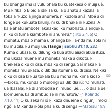
ku bhanga ima ia vulu phala ku kuatekesa o muiji uê.
Mu kifika, o Bibidia idikisa kuila o ahatu a kazala, a
tokala “kuzola jinga anume’â, ni kuzola an’â. Mbé a di
longe ue kukuata kilunji, ni ku di bhaka ni kuzela. A
kale ahatu ambote, akalakadi ku mabhata, alenduka,
ni ku di tuma kiambote ni anume’â.” (
Tito 2:4, 5
) O
muhatu, mba o mama u bhanga kiki, a-nda mu zola ni
ku mu xila, ku muiji uê.
(Tanga
Jisabhu 31:10,
28
.)
Kuma o ukaza, ku dilungika kua athu aiiadi akua ituxi,
mu ukaza muene mu moneka maka a dikota, ki
bhekesa o ku di xisa, mba ku di senga. Saí maka kia
moneka mu ukaza, o Bibidia itumina ku di xisa. Né kiki
o ku di xisa ki
kua tokala ku u mona mu kima kioso
—kioso, mukonda o mulongi ua Bibidia iú: “O muhatu
ua [kazala], ka di ambudise ni muadi uê. . . . o diiala ue
kiòmuene, ka di ambudise ni muhatu’ê.” (
1 Kolindo
7:10, 11
) O ku zeka ni ió ki kaza diê, iene o ngunji imoxi
ngó ia Mikanda ikôla phala ku di senga.—
Matesu 19:9
.