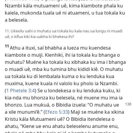
Nzambi kála mutuameni uê, kima kiambote phala ku
kaiela, mukonda tuala ué ni atuameni, u tua tokala ku
a belesela.
11. Ukexilu uahi o muhatu ua tokala ku kala nau ua lungu ni muadi
uê, o kífua kiki kia uabha ki bhekesa ihi?
11
Athu a ituxi, saí bhabha a lueza mu kuendesa
kiambote o muiji. Kienhiki, ihi ia tokala ku bhanga o
muhatu? Muéne ka tokala ku xibhaka ku ima i bhanga
o muadi uê, mba ku tumina bhu kididi kiê. O muhatu
ua tokala ku di lembalala kuma o ku lenduka kua
muxima, kuene kuala ni valolo ku pholo ia Nzambi.
(
1 Phetele 3:4
) Se u londekesa o ku lenduka kuku, ki
kia-nda mu bhonza ku belesela, né muene mu ima ia
bhonzo. Lua mukuá, o Bibidia izuela: “O
muhatu ue
a xile munumi’ê.” (
Efezo 5:33
) Maji se muéne ka xikina
Kristu kála Mutuameni uê? O Bibidia itendelesa o
ahatu, “Kiene ue enu ahatu beleselenu anume enu,