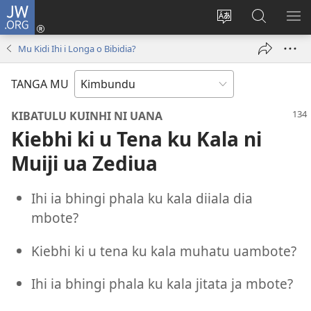
JW.ORG
Ku
Jikula
Change
Tokwesa
LO
(opens
site
ku
O
Mu Kidi Ihi i Longa o Bibidia?
new
language
JW.ORG
ME
window)
TANGA MU
KIBATULU KUINHI NI UANA
Kiebhi ki u Tena ku Kala ni
Muiji ua Zediua
Ihi ia bhingi phala ku kala diiala dia
mbote?
Kiebhi ki u tena ku kala muhatu uambote?
Ihi ia bhingi phala ku kala jitata ja mbote?