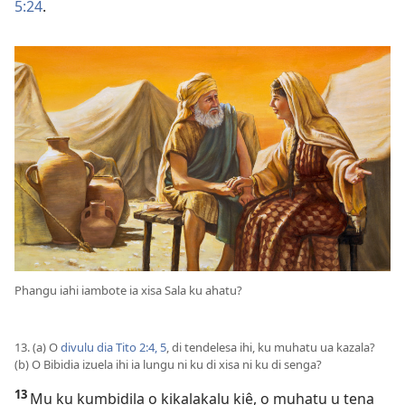
5:24
.
Phangu iahi iambote ia xisa Sala ku ahatu?
13. (a) O
divulu dia Tito 2:4, 5
, di tendelesa ihi, ku muhatu ua kazala?
(b) O Bibidia izuela ihi ia lungu ni ku di xisa ni ku di senga?
13
Mu ku kumbidila o kikalakalu kiê, o muhatu u tena