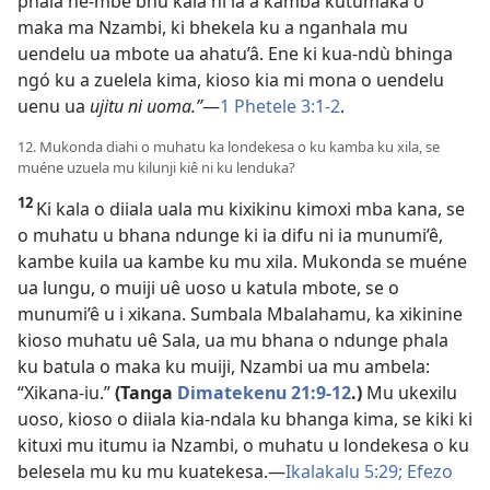
phala né-mbe bhu kala ni iá a kamba kutumaka o
maka ma Nzambi, ki bhekela ku a nganhala mu
uendelu ua mbote ua ahatu’â. Ene ki kua-ndù bhinga
ngó ku a zuelela kima, kioso kia mi mona o uendelu
uenu ua
ujitu ni uoma.”
—
1 Phetele 3:1-2
.
12. Mukonda diahi o muhatu ka londekesa o ku kamba ku xila, se
muéne uzuela mu kilunji kiê ni ku lenduka?
12
Ki kala o diiala uala mu kixikinu kimoxi mba kana, se
o muhatu u bhana ndunge ki ia difu ni ia munumi’ê,
kambe kuila ua kambe ku mu xila. Mukonda se muéne
ua lungu, o muiji uê uoso u katula mbote, se o
munumi’ê u i xikana. Sumbala Mbalahamu, ka xikinine
kioso muhatu uê Sala, ua mu bhana o ndunge phala
ku batula o maka ku muiji, Nzambi ua mu ambela:
“Xikana-iu.”
(Tanga
Dimatekenu 21:9-12
.)
Mu ukexilu
uoso, kioso o diiala kia-ndala ku bhanga kima, se kiki ki
kituxi mu itumu ia Nzambi, o muhatu u londekesa o ku
belesela mu ku mu kuatekesa.—
Ikalakalu 5:29;
Efezo