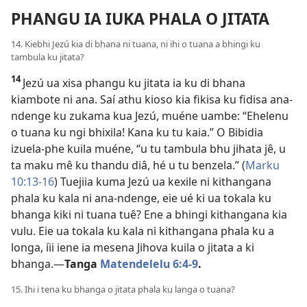
PHANGU IA IUKA PHALA O JITATA
14. Kiebhi Jezú kia di bhana ni tuana, ni ihi o tuana a bhingi ku
tambula ku jitata?
14
Jezú ua xisa phangu ku jitata ia ku di bhana
kiambote ni ana. Saí athu kioso kia fikisa ku fidisa ana-
ndenge ku zukama kua Jezú, muéne uambe: “Ehelenu
o tuana ku ngi bhixila! Kana ku tu kaia.” O Bibidia
izuela-phe kuila muéne, “u tu tambula bhu jihata jê, u
ta maku mê ku thandu diâ, hé u tu benzela.” (
Marku
10:13-16
) Tuejiia kuma Jezú ua kexile ni kithangana
phala ku kala ni ana-ndenge, eie ué ki ua tokala ku
bhanga kiki ni tuana tuê? Ene a bhingi kithangana kia
vulu. Eie ua tokala ku kala ni kithangana phala ku a
longa, íii iene ia mesena Jihova kuila o jitata a ki
bhanga.—
Tanga
Matendelelu 6:4-9
.
15. Ihi i tena ku bhanga o jitata phala ku langa o tuana?