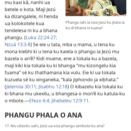
mu kaxi kâ, nanhi ua
betele o kota. Maji Jezú
ka dizangalele, ni henda
Phangu iahi ia xisa Jezú ku jitata ia
ua kolokotele kua
ku di bhana ni tuana?
tendelesa ni ku a bhana
phangu. (
Luka 22:24-27;
Nzuá 13:3-8
) Se eie u tata, mba u mama, u tena ku
mona kiebhi ki u tena ku kaiela o phangu ia Jezú mu
bazela o an’ê? Kidi muene, ene a tokala ku a bazela,
maji kiki kia tokala ku ki bhanga “mu kizongelu kia
fuama” sé ku thathamana kia vulu. Eie ki ua tokala
kuzuela sé ku xinganeka, “kala jiphondo ja xibhata.”
(
Jelemiia 30:11;
Jisabhu 12:18
) O kibazelu kia tokala ku
ki bhana mu ukexilu, u bhangesa o mon’ê ku katula-ku
o mbote.—
Efezo 6:4;
Jihebeleu 12:9-11
.
PHANGU PHALA O ANA
17. Mu ukexilu uahi, Jezú ua xisa phangu iambote ku ana?