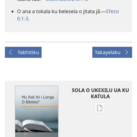
O ana a tokala ku belesela o jitata jâ.—
Efezo
6:1-3
.
Yabhitiku
Yakayelaku
SOLA O UKEXILU UA KU
KATULA
Ukexilu
ua
ku
katula