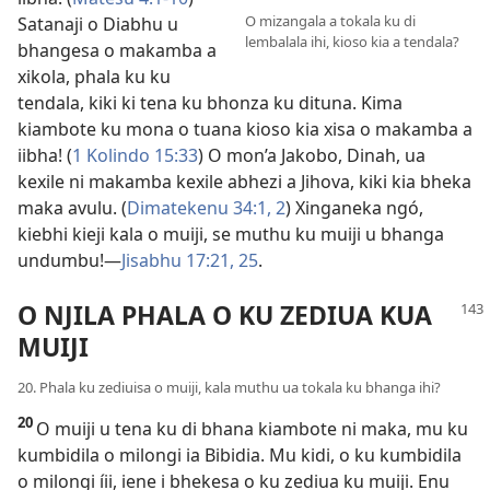
O mizangala a tokala ku di
Satanaji o Diabhu u
lembalala ihi, kioso kia a tendala?
bhangesa o makamba a
xikola, phala ku ku
tendala, kiki ki tena ku bhonza ku dituna. Kima
kiambote ku mona o tuana kioso kia xisa o makamba a
iibha! (
1 Kolindo 15:33
) O mon’a Jakobo, Dinah, ua
kexile ni makamba kexile abhezi a Jihova, kiki kia bheka
maka avulu. (
Dimatekenu 34:1, 2
) Xinganeka ngó,
kiebhi kieji kala o muiji, se muthu ku muiji u bhanga
undumbu!—
Jisabhu 17:21,
25
.
O NJILA PHALA O KU ZEDIUA KUA
MUIJI
20. Phala ku zediuisa o muiji, kala muthu ua tokala ku bhanga ihi?
20
O muiji u tena ku di bhana kiambote ni maka, mu ku
kumbidila o milongi ia Bibidia. Mu kidi, o ku kumbidila
o milongi íii, iene i bhekesa o ku zediua ku muiji. Enu