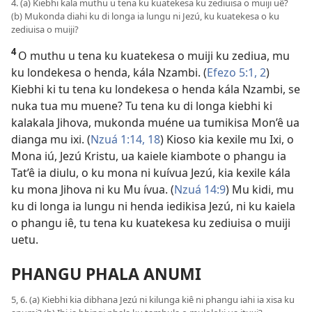
4. (a) Kiebhi kala muthu u tena ku kuatekesa ku zediuisa o muiji uê?
(b) Mukonda diahi ku di longa ia lungu ni Jezú, ku kuatekesa o ku
zediuisa o muiji?
4
O muthu u tena ku kuatekesa o muiji ku zediua, mu
ku londekesa o henda, kála Nzambi. (
Efezo 5:1, 2
)
Kiebhi ki tu tena ku londekesa o henda kála Nzambi, se
nuka tua mu muene? Tu tena ku di longa kiebhi ki
kalakala Jihova, mukonda muéne ua tumikisa Mon’ê ua
dianga mu ixi. (
Nzuá 1:14,
18
) Kioso kia kexile mu Ixi, o
Mona iú, Jezú Kristu, ua kaiele kiambote o phangu ia
Tat’ê ia diulu, o ku mona ni kuívua Jezú, kia kexile kála
ku mona Jihova ni ku Mu ívua. (
Nzuá 14:9
) Mu kidi, mu
ku di longa ia lungu ni henda iedikisa Jezú, ni ku kaiela
o phangu iê, tu tena ku kuatekesa ku zediuisa o muiji
uetu.
PHANGU PHALA ANUMI
5, 6. (a) Kiebhi kia dibhana Jezú ni kilunga kiê ni phangu iahi ia xisa ku