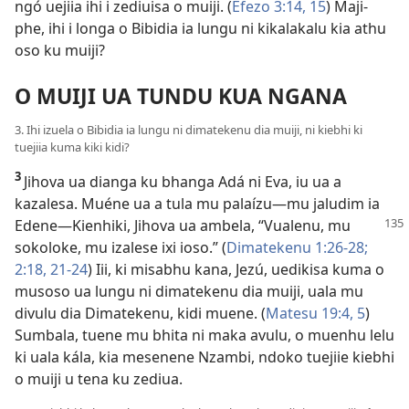
ngó uejiia ihi i zediuisa o muiji. (
Efezo 3:14, 15
) Maji-
phe, ihi i longa o Bibidia ia lungu ni kikalakalu kia athu
oso ku muiji?
O MUIJI UA TUNDU KUA NGANA
3. Ihi izuela o Bibidia ia lungu ni dimatekenu dia muiji, ni kiebhi ki
tuejiia kuma kiki kidi?
3
Jihova ua dianga ku bhanga Adá ni Eva, iu ua a
kazalesa. Muéne ua a tula mu palaízu—mu jaludim ia
Edene
—Kienhiki, Jihova ua ambela, “Vualenu, mu
sokoloke, mu izalese ixi ioso.” (
Dimatekenu 1:26-28;
2:18,
21-24
) Iii, ki misabhu kana, Jezú, uedikisa kuma o
musoso ua lungu ni dimatekenu dia muiji, uala mu
divulu dia Dimatekenu, kidi muene. (
Matesu 19:4, 5
)
Sumbala, tuene mu bhita ni maka avulu, o muenhu lelu
ki uala kála, kia mesenene Nzambi, ndoko tuejiie kiebhi
o muiji u tena ku zediua.