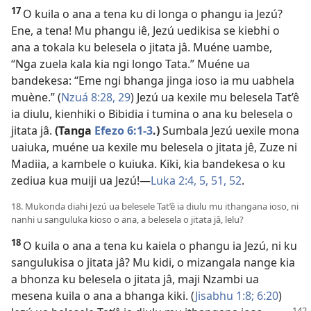
17
O kuila o ana a tena ku di longa o phangu ia Jezú?
Ene, a tena! Mu phangu iê, Jezú uedikisa se kiebhi o
ana a tokala ku belesela o jitata jâ. Muéne uambe,
“Nga zuela kala kia ngi longo Tata.” Muéne ua
bandekesa: “Eme ngi bhanga jinga ioso ia mu uabhela
muène.” (
Nzuá 8:28, 29
) Jezú ua kexile mu belesela Tat’ê
ia diulu, kienhiki o Bibidia i tumina o ana ku belesela o
jitata jâ.
(Tanga
Efezo 6:1-3
.)
Sumbala Jezú uexile mona
uaiuka, muéne ua kexile mu belesela o jitata jê, Zuze ni
Madiia, a kambele o kuiuka. Kiki, kia bandekesa o ku
zediua kua muiji ua Jezú!—
Luka 2:4, 5,
51, 52
.
18. Mukonda diahi Jezú ua belesele Tat’ê ia diulu mu ithangana ioso, ni
nanhi u sanguluka kioso o ana, a belesela o jitata jâ, lelu?
18
O kuila o ana a tena ku kaiela o phangu ia Jezú, ni ku
sangulukisa o jitata jâ? Mu kidi, o mizangala nange kia
a bhonza ku belesela o jitata jâ, maji Nzambi ua
mesena kuila o ana a bhanga kiki. (
Jisabhu 1:8;
6:20
)