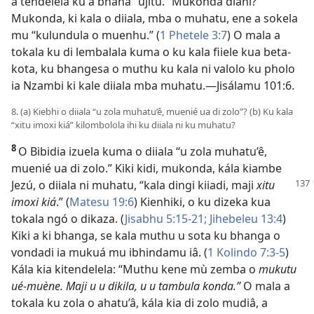
a tendelela ku a bhana “ujitu.” Mukonda diahi?
Mukonda, ki kala o diiala, mba o muhatu, ene a sokela
mu “kulundula o muenhu.” (
1 Phetele 3:7
) O mala a
tokala ku di lembalala kuma o ku kala fiiele kua beta-
kota, ku bhangesa o muthu ku kala ni valolo ku pholo
ia Nzambi ki kale diiala mba muhatu.—
Jisálamu 101:6
.
8. (a) Kiebhi o diiala “u zola muhatu’ê, muenié ua di zolo”? (b) Ku kala
“xitu imoxi kiá” kilombolola ihi ku diiala ni ku muhatu?
8
O Bibidia izuela kuma o diiala “u zola muhatu’ê,
muenié ua di zolo.” Kiki kidi, mukonda, kála kiambe
Jezú, o
diiala ni muhatu, “kala dingi kiiadi, maji
xitu
imoxi kiá
.” (
Matesu 19:6
) Kienhiki, o ku dizeka kua
tokala ngó o dikaza. (
Jisabhu 5:15-21;
Jihebeleu 13:4
)
Kiki a ki bhanga, se kala muthu u sota ku bhanga o
vondadi ia mukuá mu ibhindamu iâ. (
1 Kolindo 7:3-5
)
Kála kia kitendelela: “Muthu kene mù zemba o
mukutu
ué-muène. Maji u u dikila, u u tambula konda.”
O mala a
tokala ku zola o ahatu’â, kála kia di zolo mudiâ, a