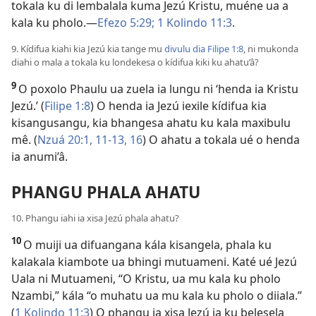
tokala ku di lembalala kuma Jezú Kristu, muéne ua a
kala ku pholo.—
Efezo 5:29;
1 Kolindo 11:3
.
9. Kídifua kiahi kia Jezú kia tange mu
divulu dia Filipe 1:8
, ni mukonda
diahi o mala a tokala ku londekesa o kídifua kiki ku ahatu’â?
9
O poxolo Phaulu ua zuela ia lungu ni ‘henda ia Kristu
Jezú.’ (
Filipe 1:8
) O henda ia Jezú iexile kídifua kia
kisangusangu, kia bhangesa ahatu ku kala maxibulu
mê. (
Nzuá 20:1,
11-13,
16
) O ahatu a tokala ué o henda
ia anumi’â.
PHANGU PHALA AHATU
10. Phangu iahi ia xisa Jezú phala ahatu?
10
O muiji ua difuangana kála kisangela, phala ku
kalakala kiambote ua bhingi mutuameni. Katé ué Jezú
Uala ni Mutuameni, “O Kristu, ua mu kala ku pholo
Nzambi,” kála “o muhatu ua mu kala ku pholo o diiala.”
(
1 Kolindo 11:3
) O phangu ia xisa Jezú ia ku belesela