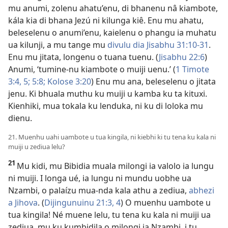
mu anumi, zolenu ahatu’enu, di bhanenu nâ kiambote,
kála kia di bhana Jezú ni kilunga kiê. Enu mu ahatu,
beleselenu o anumi’enu, kaielenu o phangu ia muhatu
ua kilunji, a mu tange mu
divulu dia Jisabhu 31:10-31
.
Enu mu jitata, longenu o tuana tuenu. (
Jisabhu 22:6
)
Anumi, ‘tumine-nu kiambote o muiji uenu.’ (
1 Timote
3:4, 5;
5:8;
Kolose 3:20
) Enu mu ana, beleselenu o jitata
jenu. Ki bhuala muthu ku muiji u kamba ku ta kituxi.
Kienhiki, mua tokala ku lenduka, ni ku di loloka mu
dienu.
21. Muenhu uahi uambote u tua kingila, ni kiebhi ki tu tena ku kala ni
muiji u zediua lelu?
21
Mu kidi, mu Bibidia muala milongi ia valolo ia lungu
ni muiji. I longa ué, ia lungu ni mundu uobhe ua
Nzambi, o palaízu mua-nda kala athu a zediua,
abhezi
a Jihova
. (
Dijingunuinu 21:3, 4
) O muenhu uambote u
tua kingila! Né muene lelu, tu tena ku kala ni muiji ua
zediua, mu ku kumbidila o milongi ia Nzambi, i tu