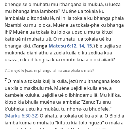
bhenge se o muhatu mu ithangana ia mukuá, u lueza
mu bhanga ima iambote? Muéne ua tokala ku
lembalala o itondalu iê, ni ihi ia tokala ku bhanga phala
Nzambi ku mu loloka. Muéne ua tokala-phe ku bhanga
ihi? Muéne ua tokala ku loloka uoso u mu ta kituxi,
katé ué ni muhatu uê. O muhatu, ua tokala ué ku
bhanga kiki.
(Tanga
Matesu 6:12,
14, 15
.)
Eie uejiia se
mukonda diahi athu a zuela kuila o ku zediua kua
ukaza, o ku dilungika kua mbote kua aloloki aiiadi?
7. Ihi iejidile Jezú, ni phangu iahi ia xisa phala o mala?
7
O mala a tokala kuijiia kuila, Jezú mu ithangana ioso
ua xila o maxibulu mê. Muéne uejidile kuila ene, a
kambele kuiuka, uejidile ué o ibhindamu iâ. Mu kifika,
kioso kia bhuila muéne ua ambela: “Zenu: Tuienu
k’ubheka uetu ku mukáu, tu nhohe-ku bhuófele.”
(
Marku 6:30-32
) O ahatu, a tokala ué ku a xila. O Bibidia
iamba kuma o muhatu “kitutu kia tolo nguzu” o mala a