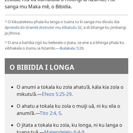
sanga mu Maka mê, o Bibidia.
^
O kikuatekesu phala ku langa o tuana tu ki sanga mu divulu dia
Aprenda do Grande Instrutor
mu kibatulu 32
, a di bhange ku Jimbangi
ja Jihova.
^
O ana a kamba ngó ku belesela o jitata, se ene a a bhinga phala ku
xibhakela o itumu ia Nzambi.—
Ikalakalu 5:29
.
O BIBIDIA I LONGA
O anumi a tokala ku zola ahatu’â, kála kia zola o
mikutu’â.—
Efezo 5:25-29
.
O ahatu a tokala ku zola o muiji uâ, ni ku xila o
anumi’â.—
Tito 2:4, 5
.
O jitata a tokala ku zola, ku longa, ni ku langa o
tuana tuâ.—
Matendelelu 6:4-9
.