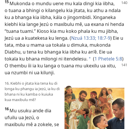
15
Mukonda o mundu uene mu kala dingi kia iibha,
o tuana a bhingi o kilangelu kia jitata, ku athu a ndala
ku a bhanga kia iibha, kála o jingombidi. Xinganeka
kiebhi kia lange Jezú o maxibulu mê, ua exana ni henda
“tuana tuami.” Kioso kia mu koko phala ku mu jibha,
Jezú ua a kuatekesa ku lenga. (
Nzuá 13:33;
18:7-9
) Eie u
tata, mba u mama ua tokala u dimuka, mukonda
Diabhu, u tena ku bhanga kia iibha ku an’ê. Eie ua
tokala ku bhana milongi ni itendelesu.
(
1 Phetele 5:8
)
*
O thembu
íii ia ku langa o tuana mu ukexilu ua xitu,
ua nzumbi ni ua kilunji.
16. Kiebhi o jitata kia tena ku di
longa ku phangu ia Jezú, ia ku di
bhana ni ku kamba o kuiuka
kua maxibulu mê?
16
Mu usuku ande dia
ufuilu ua Jezú, o
maxibulu mê a zokele, se