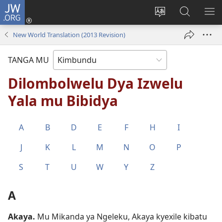
JW.ORG
Ku
Jikula
Change
Tokwesa
LO
(opens
site
ku
O
New World Translation (2013 Revision)
new
language
JW.ORG
ME
window)
TANGA MU
Dilombolwelu Dya Izwelu
Yala mu Bibidya
A
B
D
E
F
H
I
J
K
L
M
N
O
P
S
T
U
W
Y
Z
A
Akaya
.
Mu Mikanda ya Ngeleku, Akaya kyexile kibatu