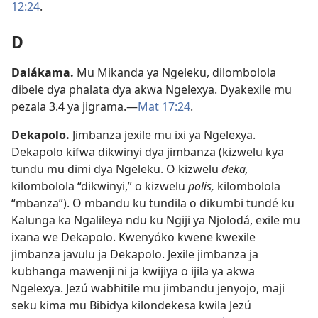
12:24
.
D
Dalákama
.
Mu Mikanda ya Ngeleku, dilombolola
dibele dya phalata dya akwa Ngelexya. Dyakexile mu
pezala 3.4 ya jigrama.—
Mat 17:24
.
Dekapolo
.
Jimbanza jexile mu ixi ya Ngelexya.
Dekapolo kifwa dikwinyi dya jimbanza (kizwelu kya
tundu mu dimi dya Ngeleku. O kizwelu
deka,
kilombolola “dikwinyi,” o kizwelu
polis,
kilombolola
“mbanza”). O mbandu ku tundila o dikumbi tundé ku
Kalunga ka Ngalileya ndu ku Ngiji ya Njolodá, exile mu
ixana we Dekapolo. Kwenyóko kwene kwexile
jimbanza javulu ja Dekapolo. Jexile jimbanza ja
kubhanga mawenji ni ja kwijiya o ijila ya akwa
Ngelexya. Jezú wabhitile mu jimbandu jenyojo, maji
seku kima mu Bibidya kilondekesa kwila Jezú