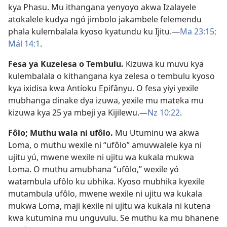
kya Phasu. Mu ithangana yenyoyo akwa Izalayele
atokalele kudya ngó jimbolo jakambele felemendu
phala kulembalala kyoso kyatundu ku Ijitu.—
Ma 23:15;
Mál 14:1
.
Fesa ya Kuzelesa o Tembulu
.
Kizuwa ku muvu kya
kulembalala o kithangana kya zelesa o tembulu kyoso
kya ixidisa kwa Antíoku Epifânyu. O fesa yiyi yexile
mubhanga dinake dya izuwa, yexile mu mateka mu
kizuwa kya 25 ya mbeji ya Kijilewu.—
Nz 10:22
.
Fôlo; Muthu wala ni ufôlo
.
Mu Utuminu wa akwa
Loma, o muthu wexile ni “ufôlo” amuvwalele kya ni
ujitu yú, mwene wexile ni ujitu wa kukala mukwa
Loma. O muthu amubhana “ufôlo,” wexile yó
watambula ufôlo ku ubhika. Kyoso mubhika kyexile
mutambula ufôlo, mwene wexile ni ujitu wa kukala
mukwa Loma, maji kexile ni ujitu wa kukala ni kutena
kwa kutumina mu unguvulu. Se muthu ka mu bhanene