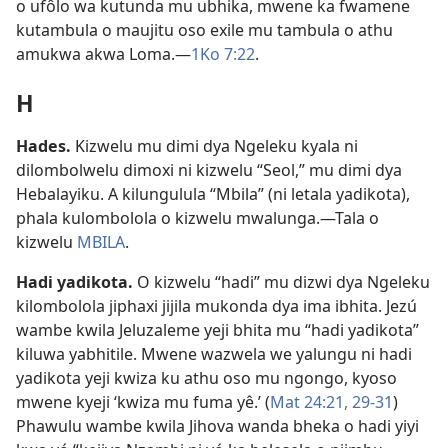
o ufôlo wa kutunda mu ubhika, mwene ka fwamene
kutambula o maujitu oso exile mu tambula o athu
amukwa akwa Loma.—
1Ko 7:22
.
H
Hades
.
Kizwelu mu dimi dya Ngeleku kyala ni
dilombolwelu dimoxi ni kizwelu “Seol,” mu dimi dya
Hebalayiku. A kilungulula “Mbila” (ni letala yadikota),
phala kulombolola o kizwelu mwalunga.—Tala o
kizwelu
MBILA
.
Hadi yadikota
.
O kizwelu “hadi” mu dizwi dya Ngeleku
kilombolola jiphaxi jijila mukonda dya ima ibhita. Jezú
wambe kwila Jeluzaleme yeji bhita mu “hadi yadikota”
kiluwa yabhitile. Mwene wazwela we yalungu ni hadi
yadikota yeji kwiza ku athu oso mu ngongo, kyoso
mwene kyeji ‘kwiza mu fuma yê.’ (
Mat 24:21,
29-31
)
Phawulu wambe kwila Jihova wanda bheka o hadi yiyi