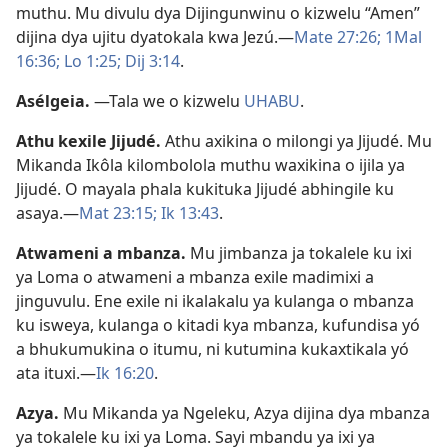
muthu. Mu divulu dya Dijingunwinu o kizwelu “Amen”
dijina dya ujitu dyatokala kwa Jezú.—
Mate 27:26;
1Mal
16:36;
Lo 1:25;
Dij 3:14
.
Asélgeia
.
—Tala we o kizwelu
UHABU
.
Athu kexile Jijudé
.
Athu axikina o milongi ya Jijudé. Mu
Mikanda Ikôla kilombolola muthu waxikina o ijila ya
Jijudé. O mayala phala kukituka Jijudé abhingile ku
asaya.—
Mat 23:15;
Ik 13:43
.
Atwameni a mbanza
.
Mu jimbanza ja tokalele ku ixi
ya Loma o atwameni a mbanza exile madimixi a
jinguvulu. Ene exile ni ikalakalu ya kulanga o mbanza
ku isweya, kulanga o kitadi kya mbanza, kufundisa yó
a bhukumukina o itumu, ni kutumina kukaxtikala yó
ata ituxi.—
Ik 16:20
.
Azya
.
Mu Mikanda ya Ngeleku, Azya dijina dya mbanza
ya tokalele ku ixi ya Loma. Sayi mbandu ya ixi ya