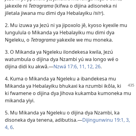
jakexile ni
Tetragrama
(kifwa o dijina adisoneka ni
jiletala jiwana mu dimi dya Hebalayiku יהוה).
2. Mu izuwa ya Jezú ni ya jipoxolo jê, kyoso kyexile mu
lungulula o Mikanda ya Hebalayiku mu dimi dya
Ngeleku, o
Tetragrama
yakexile we mu moneka.
3. O Mikanda ya Ngeleku ilondekesa kwila, Jezú
watumbula o dijina dya Nzambi yú wa longo wé o
dijina didi ku akwâ.—
Nzwá 17:6,
11, 12,
26
.
4. Kuma o Mikanda ya Ngeleku a ibandekesa mu
Mikanda ya Hebalayiku
bhukaxi ka nzumbi ikôla, ki
ki fwamene o dijina dya Jihova kukamba kumoneka mu
mikanda yiyi.
5. Mu Mikanda ya Ngeleku o dijina dya Nzambi, ka
disoneka dya tenena, adibutisa.—
Dijingunwinu 19:1,
3,
4,
6
.