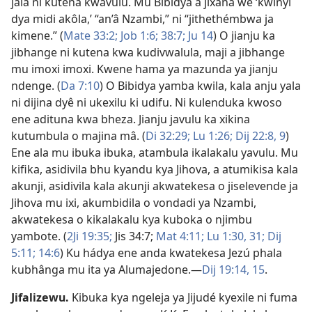
jala ni kutena kwavulu. Mu Bibidya a jixana we ‘kwinyi
dya midi akôla,’ “an’â Nzambi,” ni “jithethémbwa ja
kimene.” (
Mate 33:2;
Job 1:6;
38:7;
Ju 14
) O jianju ka
jibhange ni kutena kwa kudivwalula, maji a jibhange
mu imoxi imoxi. Kwene hama ya mazunda ya jianju
ndenge. (
Da 7:10
) O Bibidya yamba kwila, kala anju yala
ni dijina dyê ni ukexilu ki udifu. Ni kulenduka kwoso
ene adituna kwa bheza. Jianju javulu ka xikina
kutumbula o majina mâ. (
Di 32:29;
Lu 1:26;
Dij 22:8, 9
)
Ene ala mu ibuka ibuka, atambula ikalakalu yavulu. Mu
kifika, asidivila bhu kyandu kya Jihova, a atumikisa kala
akunji, asidivila kala akunji akwatekesa o jiselevende ja
Jihova mu ixi, akumbidila o vondadi ya Nzambi,
akwatekesa o kikalakalu kya kuboka o njimbu
yambote. (
2Ji 19:35;
Jis 34:7;
Mat 4:11;
Lu 1:30, 31;
Dij
5:11;
14:6
) Ku hádya ene anda kwatekesa Jezú phala
kubhânga mu ita ya Alumajedone.—
Dij 19:14, 15
.
Jifalizewu
.
Kibuka kya ngeleja ya Jijudé kyexile ni fuma