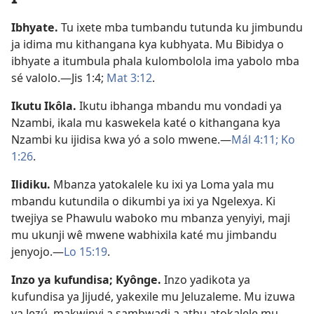
Ibhyate
.
Tu ixete mba tumbandu tutunda ku jimbundu
ja idima mu kithangana kya kubhyata. Mu Bibidya o
ibhyate a itumbula phala kulombolola ima yabolo mba
sé valolo.—
Jis 1:4;
Mat 3:12
.
Ikutu Ikôla
.
Ikutu ibhanga mbandu mu vondadi ya
Nzambi, ikala mu kaswekela katé o kithangana kya
Nzambi ku ijidisa kwa yó a solo mwene.—
Mál 4:11;
Ko
1:26
.
Ilidiku
.
Mbanza yatokalele ku ixi ya Loma yala mu
mbandu kutundila o dikumbi ya ixi ya Ngelexya. Ki
twejiya se Phawulu waboko mu mbanza yenyiyi, maji
mu ukunji wê mwene wabhixila katé mu jimbandu
jenyojo.—
Lo 15:19
.
Inzo ya kufundisa; Kyônge
.
Inzo yadikota ya
kufundisa ya Jijudé, yakexile mu Jeluzaleme. Mu izuwa
ya Jezú, makwinyi a sambwadi a athu atokalele mu