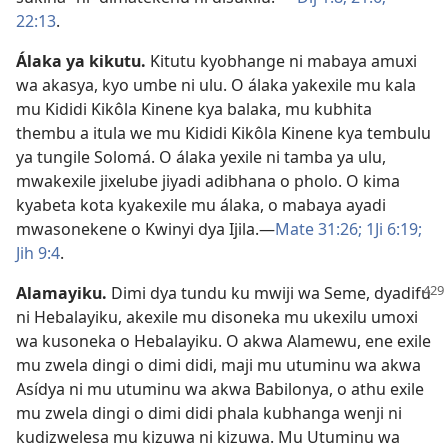
22:13
.
Álaka ya kikutu
.
Kitutu kyobhange ni mabaya amuxi
wa akasya, kyo umbe ni ulu. O álaka yakexile mu kala
mu Kididi Kikôla Kinene kya balaka, mu kubhita
thembu a itula we mu Kididi Kikôla Kinene kya tembulu
ya tungile Solomá. O álaka yexile ni tamba ya ulu,
mwakexile jixelube jiyadi adibhana o pholo. O kima
kyabeta kota kyakexile mu álaka, o mabaya ayadi
mwasonekene o Kwinyi dya Ijila.—
Mate 31:26;
1Ji 6:19;
Jih 9:4
.
Alamayiku
.
Dimi dya tundu ku mwiji wa Seme, dyadifu
ni Hebalayiku, akexile mu disoneka mu ukexilu umoxi
wa kusoneka o Hebalayiku. O akwa Alamewu, ene exile
mu zwela dingi o dimi didi, maji mu utuminu wa akwa
Asídya ni mu utuminu wa akwa Babilonya, o athu exile
mu zwela dingi o dimi didi phala kubhanga wenji ni
kudizwelesa mu kizuwa ni kizuwa. Mu Utuminu wa