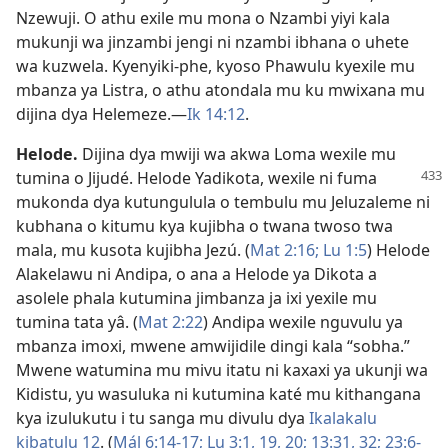
Nzewuji. O athu exile mu mona o Nzambi yiyi kala
mukunji wa jinzambi jengi ni nzambi ibhana o uhete
wa kuzwela. Kyenyiki-phe, kyoso Phawulu kyexile mu
mbanza ya Listra, o athu atondala mu ku mwixana mu
dijina dya Helemeze.—
Ik 14:12
.
Helode
.
Dijina dya mwiji wa akwa Loma wexile mu
tumina o Jijudé. Helode Yadikota,
wexile ni fuma
mukonda dya kutungulula o tembulu mu Jeluzaleme ni
kubhana o kitumu kya kujibha o twana twoso twa
mala, mu kusota kujibha Jezú. (
Mat 2:16;
Lu 1:5
) Helode
Alakelawu ni Andipa, o ana a Helode ya Dikota a
asolele phala kutumina jimbanza ja ixi yexile mu
tumina tata yâ. (
Mat 2:22
) Andipa wexile nguvulu ya
mbanza imoxi, mwene amwijidile dingi kala “sobha.”
Mwene watumina mu mivu itatu ni kaxaxi ya ukunji wa
Kidistu, yu wasuluka ni kutumina katé mu kithangana
kya izulukutu i tu sanga mu divulu dya
Ikalakalu
kibatulu 12
. (
Mál 6:14-17;
Lu 3:1,
19, 20;
13:31, 32;
23:6-