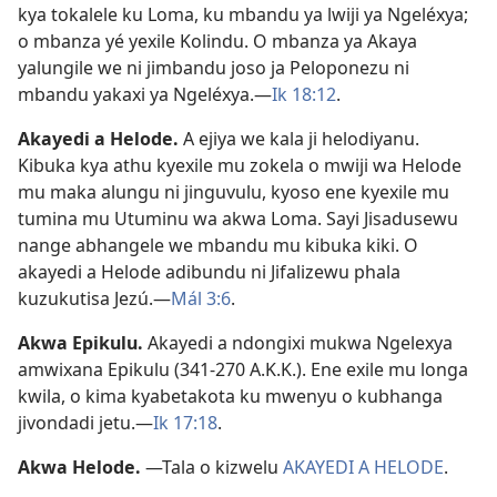
kya tokalele ku Loma, ku mbandu ya lwiji ya Ngeléxya;
o mbanza yé yexile Kolindu. O mbanza ya Akaya
yalungile we ni jimbandu joso ja Peloponezu ni
mbandu yakaxi ya Ngeléxya.—
Ik 18:12
.
Akayedi a Helode
.
A ejiya we kala ji helodiyanu.
Kibuka kya athu kyexile mu zokela o mwiji wa Helode
mu maka alungu ni jinguvulu, kyoso ene kyexile mu
tumina mu Utuminu wa akwa Loma. Sayi Jisadusewu
nange abhangele we mbandu mu kibuka kiki. O
akayedi a Helode adibundu ni Jifalizewu phala
kuzukutisa Jezú.—
Mál 3:6
.
Akwa Epikulu
.
Akayedi a ndongixi mukwa Ngelexya
amwixana Epikulu (341-270 A.K.K.). Ene exile mu longa
kwila, o kima kyabetakota ku mwenyu o kubhanga
jivondadi jetu.—
Ik 17:18
.
Akwa Helode
.
—Tala o kizwelu
AKAYEDI A HELODE
.