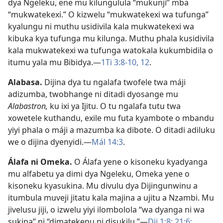
dya Ngeleku, ene mu kilungulula “mukunji” mba
“mukwatekexi.” O kizwelu “mukwatekexi wa tufunga”
kyalungu ni muthu usidivila kala mukwatekexi wa
kibuka kya tufunga mu kilunga. Muthu phala kusidivila
kala mukwatekexi wa tufunga watokala kukumbidila o
itumu yala mu Bibidya.—
1Ti 3:8-10,
12
.
Alabasa
.
Dijina dya tu ngalafa twofele twa máji
adizumba, twobhange ni ditadi dyosange mu
Alabastron,
ku ixi ya Ijitu. O tu ngalafa tutu twa
xowetele kuthandu, exile mu futa kyambote o mbandu
yiyi phala o máji a mazumba ka dibote. O ditadi adiluku
we o dijina dyenyidi.—
Mál 14:3
.
Álafa ni Omeka
.
O Álafa yene o kisoneku kyadyanga
mu alfabetu ya dimi dya Ngeleku, Omeka yene o
kisoneku kyasukina. Mu divulu dya Dijingunwinu a
itumbula muveji jitatu kala majina a ujitu a Nzambi. Mu
jivelusu jiji, o izwelu yiyi ilombolola “wa dyanga ni wa
sukina” ni “dimatekenu ni disukilu.”—
Dij 1:8;
21:6;