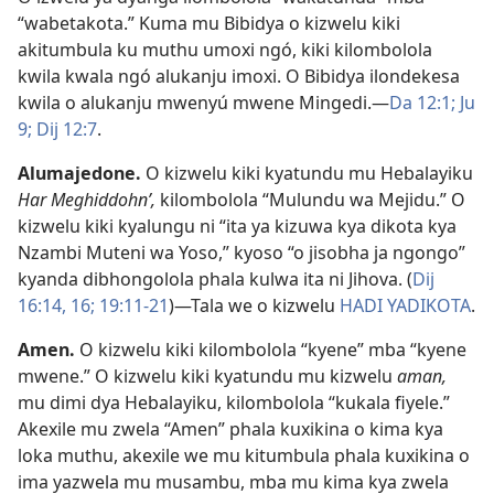
“wabetakota.” Kuma mu Bibidya o kizwelu kiki
akitumbula ku muthu umoxi ngó, kiki kilombolola
kwila kwala ngó alukanju imoxi. O Bibidya ilondekesa
kwila o alukanju mwenyú mwene Mingedi.—
Da 12:1;
Ju
9;
Dij 12:7
.
Alumajedone
.
O kizwelu kiki kyatundu mu Hebalayiku
Har Meghiddohnʹ,
kilombolola “Mulundu wa Mejidu.” O
kizwelu kiki kyalungu ni “ita ya kizuwa kya dikota kya
Nzambi Muteni wa Yoso,” kyoso “o jisobha ja ngongo”
kyanda dibhongolola phala kulwa ita ni Jihova. (
Dij
16:14,
16;
19:11-21
)—Tala we o kizwelu
HADI YADIKOTA
.
Amen
.
O kizwelu kiki kilombolola “kyene” mba “kyene
mwene.” O kizwelu kiki kyatundu mu kizwelu
aman,
mu dimi dya Hebalayiku, kilombolola “kukala fiyele.”
Akexile mu zwela “Amen” phala kuxikina o kima kya
loka muthu, akexile we mu kitumbula phala kuxikina o
ima yazwela mu musambu, mba mu kima kya zwela