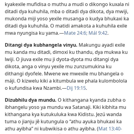
kyakexile mufidisa o muthu a mudi o dikongo kuxala ni
ditadi dya kuhuhila, mba o ditadi dya dikota, dya mwiji,
mukonda miji yoso yexile musanga o kudya bhukaxi ka
ditadi dya kuhuhila. O matidi amakota a kuhuhila exile
mwa nyungisa ku yama.—
Mate 24:6;
Mál 9:42
.
Ditangi dya kubhangela vinyu
.
Makungu ayadi exile
mu kanda mu ditadi, dimoxi ku thandu, dya mukwa ku
lwiji. O jiuva exile mu ji dyota-dyota mu ditangi dya
dikota, anga o vinyu yexile mu zunzumukina ku
dithangi dyofele. Mwene we mwexile mu bhangela o
máji. O kizwelu kiki a kitumbula we phala kulombolola
o kufundisa kwa Nzambi.—
Dij 19:15
.
Dizubhilu dya mundu
.
O kithangana kyanda zubha o
ibhangelu yoso ya mundu wa Satanaji. Kiki kibhita mu
kithangana kya kutukuluka kwa Kidistu. Jezú wanda
tuma o jianju jê kutungula o “athu ayuka bhukaxi ka
athu ayibha” ni kubwikisa o athu ayibha. (
Mat 13:40-