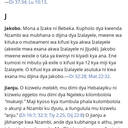
—
Di 37:34;
Lu 10:13
.
J
Jakobo
.
Mona a Izake ni Bebeka. Kupholo dya kwenda
Nzambi wa mubhana o dijina dya Izalayele, mwene wa
kituka o mutwameni wa kifuxi kya akwa Izalayele
(akexile mwa exana akwa Izalayele ni Jijudé). Jakobo
mwene wexile o tata ya kwinyi ni kiyadi kya ana. Ene
kumoxi ni mbutu yâ exile o kifuxi kya 12 kya miji kya
Izalayele. O kifuxi kya akwa Izalayele asuluka ni kwa
exana mu dijina dya Jakobo.—
Di 32:28;
Mat 22:32
.
Jianju
.
O kizwelu
malakh,
mu dimi dya Hebalayiku ni
kizwelu
aggelos
mu dimi dya Ngeleku kilombolola
“mukunji.”
Maji kyoso kya itumbula phala kulombolola
o akunji a Nzambi ku dyulu, a ilungulula mu kizwelu
“anju.” (
Di 16:7;
32:3;
Tiy 2:25;
Dij 22:8
) O jianju a
jibhange kwa Nzambi, ande dya kubhanga o athu, jene