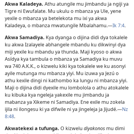
Akwa Kaladeya
.
Athu atungile mu jimbandu ja ngiji ya
Tigre ni Ewufalate. Mu ukulu o mbanza ya Ule, yene
yexile o mbanza ya betelekota mu ixi ya akwa
Kaladeya, o mbanza mwatungile Mbalahamu.—
Ik 7:4
.
Akwa Samadiya
.
Kya dyanga o dijina didi dya tokalele
ku akwa Izalayele abhangele mbandu ku dikwinyi dya
miji yexile ku mbandu ya thunda. Maji kyoso o akwa
Asídya kya tambula o mbanza ya Samadiya ku muvu
wa 740 A.K.K., o kizwelu kiki kya tokalele we ku asonyi
ayile mutunga mu mbanza yiyi. Mu izuwa ya Jezú o
athu kexile dingi ni kathombo ka lungu ni mbanza yiyi.
Maji o dijina didi dyexile mu lombolola o athu atokalele
ku kibuka kya ngeleja yakexile mu jimbandu ja
mabanza ya Xikeme ni Samadiya. Ene exile mu zokela
ijila ni ilongesu ki ya difwile ni ya jingeleja ja Jijudé.—
Nz
8:48
.
Akwatekexi a tufunga
.
O kizwelu
diyakonos
mu dimi