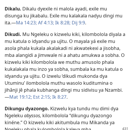
Dikalu
.
Dikalu dyexile ni malola ayadi, exile mu
disunga ku jikabalu. Exile mu kalakala nadyu dingi mu
ita.—
Ma 14:23;
Af 4:13;
Ik 8:28;
Dij 9:9
.
Dikudi
.
Mu Ngeleku o kizwelu kiki, kilombolola diyala a
mu katula o idyandu ya ujitu. O mayala yá exile mu
asola phala kukala akalakadi ni akwatekexi a jisobha,
mba alangidi a jimvwale ni a ahatu amukwa a sobha. O
kizwelu kiki kilombolola we muthu amusolo phala
kukalakala mu inzo ya sobha, sumbala ka mu katula o
idyandu ya ujitu. O izwelu ‘dikudi mukonda dya
Utuminu’ ilombolola muthu wasolo kuditumina o
jihânji jê phala kubhanga dingi mu sidivisu ya Nzambi.
—
Mat 19:12;
Est 2:15;
Ik 8:27
.
Dikungu dyazongo
.
Kizwelu kya tundu mu dimi dya
Ngeleku
abyssos,
kilombolola “dikungu dyazongo
kinéne.” O kizwelu kiki akitumbula mu Mikanda ya
Ngeleku phala kulombolola kaleya mba