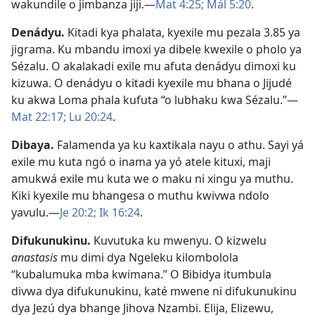
wakundile o jimbanza jiji.—
Mat 4:25;
Mál 5:20
.
Denádyu
.
Kitadi kya phalata, kyexile mu pezala 3.85 ya
jigrama. Ku mbandu imoxi ya dibele kwexile o pholo ya
Sézalu. O akalakadi exile mu afuta denádyu dimoxi ku
kizuwa. O denádyu o kitadi kyexile mu bhana o Jijudé
ku akwa Loma phala kufuta “o lubhaku kwa Sézalu.”—
Mat 22:17;
Lu 20:24
.
Dibaya
.
Falamenda ya ku kaxtikala nayu o athu. Sayi yá
exile mu kuta ngó o inama ya yó atele kituxi, maji
amukwá exile mu kuta we o maku ni xingu ya muthu.
Kiki kyexile mu bhangesa o muthu kwivwa ndolo
yavulu.—
Je 20:2;
Ik 16:24
.
Difukunukinu
.
Kuvutuka ku mwenyu. O kizwelu
anastasis
mu dimi dya Ngeleku kilombolola
“kubalumuka mba kwimana.” O Bibidya itumbula
divwa dya difukunukinu, katé mwene ni difukunukinu
dya Jezú dya bhange Jihova Nzambi. Elija, Elizewu,