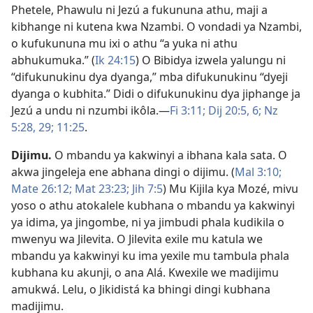
Phetele, Phawulu ni Jezú a fukununa athu, maji a
kibhange ni kutena kwa Nzambi. O vondadi ya Nzambi,
o kufukununa mu ixi o athu “a yuka ni athu
abhukumuka.” (
Ik 24:15
) O Bibidya izwela yalungu ni
“difukunukinu dya dyanga,” mba difukunukinu “dyeji
dyanga o kubhita.” Didi o difukunukinu dya jiphange ja
Jezú a undu ni nzumbi ikôla.—
Fi 3:11;
Dij 20:5, 6;
Nz
5:28, 29;
11:25
.
Dijimu
.
O mbandu ya kakwinyi a ibhana kala sata. O
akwa jingeleja ene abhana dingi o dijimu. (
Mal 3:10;
Mate 26:12;
Mat 23:23;
Jih 7:5
) Mu Kijila kya Mozé, mivu
yoso o athu atokalele kubhana o mbandu ya kakwinyi
ya idima, ya jingombe, ni ya jimbudi phala kudikila o
mwenyu wa Jilevita. O Jilevita exile mu katula we
mbandu ya kakwinyi ku ima yexile mu tambula phala
kubhana ku akunji, o ana Alá. Kwexile we madijimu
amukwá. Lelu, o Jikidistá ka bhingi dingi kubhana
madijimu.