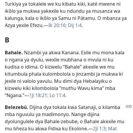
Turkiya ya tokalele we ku kibatu kiki, katé mwene ni
ikôlo ya mukwa yakexile ku ndundu ya musanza wa
kalunga, kala o ikôlo ya Samu ni Pátamu. O mbanza ya
Azya yexile Efezu.—
Ik 20:16;
Dij 1:4
.
B
Bahale
.
Nzambi ya akwa Kanana. Exile mu mona kala
o ngana ya dyulu, wexile mubhana o mvula ni ku
kudisa o idima. O kizwelu “Bahale” akexile we mu
kitumbula phala kulombolola o jinzambi ja mukwa ki
jexile ni valolo yavulu. Mu dimi dya Hebalayiku o
kizwelu kiki kilombolola “muthu Wavu kima” mba
“Ngana.”—
1Ji 18:21;
Lo 11:4
.
Belezebú
.
Dijina dya tokala kwa Satanaji, o kilamba
mba nguvulu ya madimonyo. Nange dijina
dyolungulele dya Bahale-zebube, o Bahale akexile mu
mu bheza ku akwa Fidixa ku Ekolone.—
2Ji 1:3;
Mat