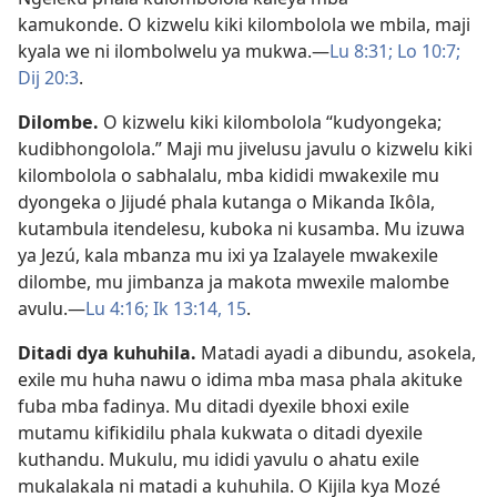
kamukonde. O kizwelu kiki kilombolola we mbila, maji
kyala we ni ilombolwelu ya mukwa.—
Lu 8:31;
Lo 10:7;
Dij 20:3
.
Dilombe
.
O kizwelu kiki kilombolola “kudyongeka;
kudibhongolola.” Maji mu jivelusu javulu o kizwelu kiki
kilombolola o sabhalalu, mba kididi mwakexile mu
dyongeka o Jijudé phala kutanga o Mikanda Ikôla,
kutambula itendelesu, kuboka ni kusamba. Mu izuwa
ya Jezú, kala mbanza mu ixi ya Izalayele mwakexile
dilombe, mu jimbanza ja makota mwexile malombe
avulu.—
Lu 4:16;
Ik 13:14, 15
.
Ditadi dya kuhuhila
.
Matadi ayadi a dibundu, asokela,
exile mu huha nawu o idima mba masa phala akituke
fuba mba fadinya. Mu ditadi dyexile bhoxi exile
mutamu kifikidilu phala kukwata o ditadi dyexile
kuthandu. Mukulu, mu ididi yavulu o ahatu exile
mukalakala ni matadi a kuhuhila. O Kijila kya Mozé