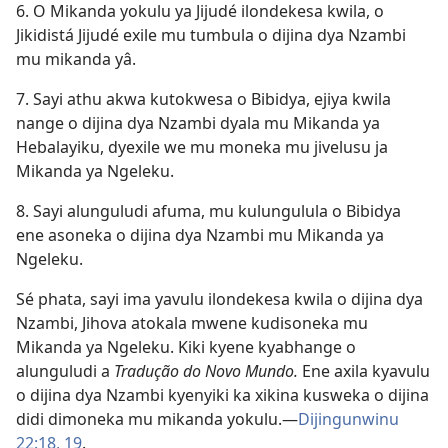
6. O Mikanda yokulu ya Jijudé ilondekesa kwila, o
Jikidistá Jijudé exile mu tumbula o dijina dya Nzambi
mu mikanda yâ.
7. Sayi athu akwa kutokwesa o Bibidya, ejiya kwila
nange o dijina dya Nzambi dyala mu Mikanda ya
Hebalayiku, dyexile we mu moneka mu jivelusu ja
Mikanda ya Ngeleku.
8. Sayi alunguludi afuma, mu kulungulula o Bibidya
ene asoneka o dijina dya Nzambi mu Mikanda ya
Ngeleku.
Sé phata, sayi ima yavulu ilondekesa kwila o dijina dya
Nzambi, Jihova atokala mwene kudisoneka mu
Mikanda ya Ngeleku. Kiki kyene kyabhange o
alunguludi a
Tradução do Novo Mundo.
Ene axila kyavulu
o dijina dya Nzambi kyenyiki ka xikina kusweka o dijina
didi dimoneka mu mikanda yokulu.—
Dijingunwinu
22:18, 19
.