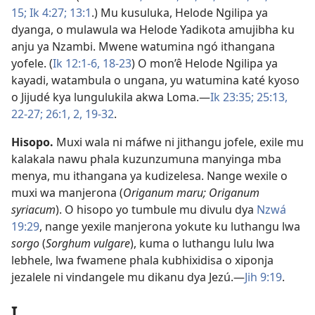
15;
Ik 4:27;
13:1
.) Mu kusuluka, Helode Ngilipa ya
dyanga, o mulawula wa Helode Yadikota amujibha ku
anju ya Nzambi. Mwene watumina ngó ithangana
yofele. (
Ik 12:1-6,
18-23
) O mon’ê Helode Ngilipa ya
kayadi, watambula o ungana, yu watumina katé kyoso
o Jijudé kya lungulukila akwa Loma.—
Ik 23:35;
25:13,
22-27;
26:1, 2,
19-32
.
Hisopo
.
Muxi wala ni máfwe ni jithangu jofele, exile mu
kalakala nawu phala kuzunzumuna manyinga mba
menya, mu ithangana ya kudizelesa. Nange wexile o
muxi wa manjerona (
Origanum maru; Origanum
syriacum
). O hisopo yo tumbule mu divulu dya
Nzwá
19:29
, nange yexile manjerona yokute ku luthangu lwa
sorgo
(
Sorghum vulgare
), kuma o luthangu lulu lwa
lebhele, lwa fwamene phala kubhixidisa o xiponja
jezalele ni vindangele mu dikanu dya Jezú.—
Jih 9:19
.
I