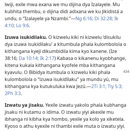
lwiji, exile mwa exana we mu dijina dya Izalayele. Mu
kubhita thembu, o dijina didi adixana we ku Jikidistá a
undu, o “Izalayele ya Nzambi.”—
Ng 6:16;
Di 32:28;
Ik
4:10;
Lo 9:6
.
Izuwa isukidilaku
.
O kizwelu kiki ni kizwelu ‘disukilu
dya izuwa isukidilaku’ a kitumbula phala kulombolola o
kithangana kyeji dikumbidila kima kyo kanene. (
Ize
38:16;
Da 10:14;
Ik 2:17
) Kabasa o kikanenu kyobhange,
kitena kukala kithangana kyofele mba kithangana
kyavulu. O Bibidya itumbula o kizwelu kiki
phala
kulombolola o “izuwa isukidilaku” ya mundu yú, mu
kithangana kya kutukuluka kwa Jezú.—
2Ti 3:1;
Tiy 5:3;
2Ph 3:3
.
Izwatu ya jisaku
.
Yexile izwatu yakolo phala kubhanga
jisaku ni kutamu o idima. O izwatu yiyi akexile mu
ibhanga ni kibha kya hombo, yexile ya kolo ya xiketela.
Kyoso o athu kyexile ni thambi exile muta o izwatu yiyi.