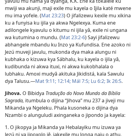
yavulu mu hama ya dyanga, K.K. Ene ka tokalele ku
mwiji wa akunji, maji exile mu kayela o Ijila katé mwene
mu ima yofele. (
Mat 23:23
) O jifalizewu kexile mu xikina
ku a funyisa ku ijila ya akwa Ngelexya. Kuma ene
adilongele kyavulu o kitumu ni ijila yâ, exile ni ungana
wa kutumina o mundu. (
Mat 23:2-6
) Sayi jifalizewu
abhangele mbandu ku Inzo ya Kufundisa. Ene azoko ni
Jezú muveji javulu, mukonda dya maka alungu ni
kubhaka o kizuwa kya Sábhalu, ku kayela o ijila yâ,
kudibunda ni akwa ituxi, ni akwa kukobhalala o
lubhaku. Amoxi mudyâ akituka Jikidistá, kala Sawulu
dya Talusu.—
Mat 9:11;
12:14;
Mál 7:5;
Lu 6:2;
Ik 26:5
.
Jihova
.
O Bibidya
Tradução do Novo Mundo da Bíblia
Sagrada,
itumbula o dijina “Jihova” mu 237 a jiveji mu
Mikanda ya Ngeleku. Phala kusoneka o dijina dya
Nzambi o alunguludi axinganeka o jipondo ja kayela:
1. O jikopya ja Mikanda ya Hebalayiku mu izuwa ya
Jezú ni ya jipoxolo jê, jakexile mu longa naju o athu,