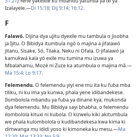
31:21
) Yene yakexile ku mbandu yatunda ya ixi ya
Izalayele.—
Di 15:18;
Dij 9:14;
16:12
.
F
Falawó
.
Dijina dya ujitu dyexile mu tambula o jisobha
ja Ijitu. O Bibidya itumbula ngó o majina a jifalawó
jitanu, Sisake, Só, Tilaka, Neku ni Ofala. O jifalawó ja
kamukwá kala yó exile mu tumina mu izuwa ya
Mbalahamu, Mozé ni Zuze ka atumbula o majina mâ.—
Ma 15:4;
Lo 9:17
.
Felemendu
.
O felemendu yiyi ene mu ita ku fuba mba
tiliku, ni ku ima ya kunwa, phala yene idibandekese.
Ilombolola mbandu ya fuba ya dinane kya, mukonda
dya felemendu. Mu Bibidya sayi bhabha, o felemendu
ilombolola kituxi ni kubola. O kizwelu kiki akitumbula
we phala kulombolola o kudibandekesa kwa kima ki
dimwanga mu ididi yoso ki kimoneka ku mesu.—
Ma
12:20;
Mat 13:33;
Ng 5:9
.