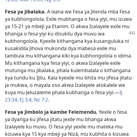
Fesa ya Jibalaka
.
A ixana we Fesa ya Jitenda mba Fesa
ya kubhongolola. Exile mubhanga o fesa yiyi, mu izuwa
ya 15-21 ya mbeji ya Etanim. O akwa Izalayele exile mu
bhanga o fesa yiyi ku disukilu
dya muvu wa
kubhongolola. Kyexile kithangana kya kusanguluka ni
kusakidila Jihova mukonda dya mabesá exile mu
tambula mu kithangana kiki kya kubhongolola o idima.
Mu kithangana kya fesa yiyi, o akwa Izalayele exile
mutunga mu jibalaka, phala kulembalala o kithangana
kya tundu ku Ijitu. Kala kyexile mu bhita mu jifesa jitatu
ja mukwa, o mayala oso akwa Izalayele atokalele we
kuya mu Jeluzaleme phala kubhanga o fesa yiyi.—
Ij
23:34;
Ej 3:4;
Nz 7:2
.
Fesa ya Jimbolo ja kambe Felemendu
.
Yexile o fesa
ya dyanga ku jifesa jitatu jexile mu bhanga akwa
Izalayele ku muvu. O fesa yiyi yexile mu mateka mu
kizuwa kya 15 kya mbeji ya Nizá, mu kubhita o kizuwa