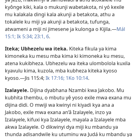
kyônge kiki, kala o mukunji wabetakota, ni yó kexile
mu kalakala dingi kala akunji a betakota, athu a
tokalele ku miji ya akunji a betakota, tufunga,
atwameni a miji ni jimesene ja kulonga o Kijila.—
Mál
15:1;
Ik 5:34;
23:1,
6
.
Iteka; Ubhezelu wa iteka
.
Kiteka fikula ya kima
kimoneka ku mesu mba kima ki kimoneka ku mesu,
atena kukibheza. Ubhezelu wa iteka ulombolola kuxila
kyavulu kima, kuzola, mba kubheza kiteka kyoso
kyoso.—
Jis 115:4;
Ik 17:16;
1Ko 10:14
.
Izalayele
.
Dijina dyabhana Nzambi kwa Jakobo. Mu
kubhita thembu, o mbutu yê yoso exile mwa exana mu
dijina didi. O mwiji wa kwinyi ni kiyadi kya ana a
Jakobo, exile mwa exana an’â Izalayele, inzo ya
Izalayele, kifuxi kya Izalayele, mayala a Izalayele mba
akwa Izalayele. O dikwinyi dya miji ku mbandu ya
thunda adisandwile ku utuminu wa Judá ku mbandu ya