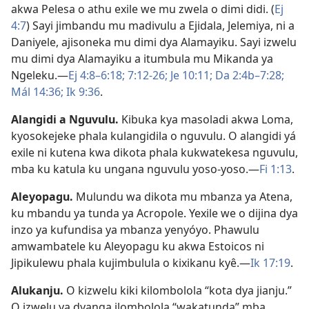
akwa Pelesa o athu exile we mu zwela o dimi didi. (
Ej
4:7
) Sayi jimbandu mu madivulu a Ejidala, Jelemiya, ni a
Daniyele, ajisoneka mu dimi dya Alamayiku. Sayi izwelu
mu dimi dya Alamayiku a itumbula mu Mikanda ya
Ngeleku.—
Ej 4:8–6:18;
7:12-26;
Je 10:11;
Da 2:4b–7:28;
Mál 14:36;
Ik 9:36
.
Alangidi a Nguvulu
.
Kibuka kya masoladi akwa Loma,
kyosokejeke phala kulangidila o nguvulu. O alangidi yá
exile ni kutena kwa dikota phala kukwatekesa nguvulu,
mba ku katula ku ungana nguvulu yoso-yoso.—
Fi 1:13
.
Aleyopagu
.
Mulundu wa dikota mu mbanza ya Atena,
ku mbandu ya tunda ya Acropole. Yexile we o dijina dya
inzo ya kufundisa ya mbanza yenyóyo. Phawulu
amwambatele ku Aleyopagu ku akwa Estoicos ni
Jipikulewu phala kujimbulula o kixikanu kyê.—
Ik 17:19
.
Alukanju
.
O kizwelu kiki kilombolola “kota dya jianju.”
O izwelu ya dyanga ilombolola “wakatunda” mba