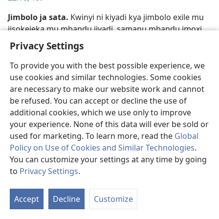
Jimbolo ja sata
.
Kwinyi ni kiyadi kya jimbolo exile mu
jisokejeka mu mbandu jiyadi, samanu mbandu imoxi,
samanu mu mbandu ya mukwa mu Kididi Kikôla kya
Privacy Settings
balaka ni kya tembulu. Exile mu jixana we ‘jimbolo ja
minôno,’ mba “jimbolo ja sata.” Mu Jisabhalu joso o
To provide you with the best possible experience, we
jimbolo jiji exile mu ji bhinganesa ni jimbolo ja ubhe,
use cookies and similar technologies. Some cookies
phala ku jisatela kwa Nzambi. O akunji ene ngó exile
are necessary to make our website work and cannot
mudya o jimbolo jexile mu katula mu Kididi Kikôla.—
be refused. You can accept or decline the use of
2Mal 2:4;
Ma 25:30;
Ij 24:5-9;
Mat 12:4;
Jih 9:2
.
additional cookies, which we use only to improve
your experience. None of this data will ever be sold or
Jimesene ja kulonga o Kijila
.
Athu exile mu soneka o
used for marketing. To learn more, read the
Global
Mikanda ya Hebalayiku. Mu izuwa ya Jezú, o kizwelu
Policy on Use of Cookies and Similar Technologies
.
kiki exile mu kitumbula phala kulombolola o kibuka
You can customize your settings at any time by going
kya mayala a dilongele o Kijila kya Mozé. Ene a
to
Privacy Settings
.
S
zukutisile Jezú.—
Ej 7:6;
Mál 12:38, 39;
14:1
.
Ta
Jingela ja kalatódyu
.
O jingela jiji jakexile mukala mu
Accept
Decline
Customize
of
jihota ja kalatódyu.—
Ij 8:15;
1Ji 2:28;
Dij 9:13
.
Co