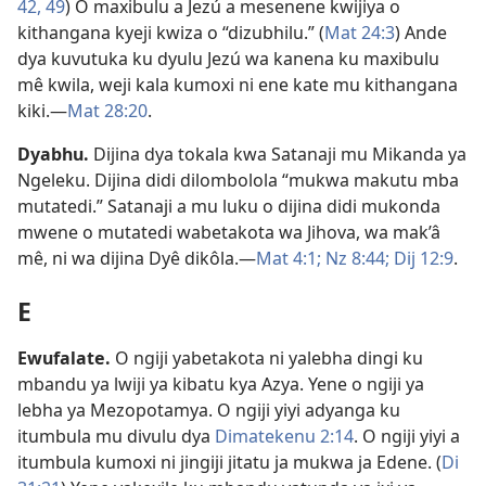
42,
49
) O maxibulu a Jezú a mesenene kwijiya o
kithangana kyeji kwiza o “dizubhilu.” (
Mat 24:3
) Ande
dya kuvutuka ku dyulu Jezú wa kanena ku maxibulu
mê kwila, weji kala kumoxi ni ene kate mu kithangana
kiki.—
Mat 28:20
.
Dyabhu
.
Dijina dya tokala kwa Satanaji mu Mikanda ya
Ngeleku. Dijina didi dilombolola “mukwa makutu mba
mutatedi.” Satanaji a mu luku o dijina didi mukonda
mwene o mutatedi wabetakota wa Jihova, wa mak’â
mê, ni wa dijina Dyê dikôla.—
Mat 4:1;
Nz 8:44;
Dij 12:9
.
E
Ewufalate
.
O ngiji yabetakota ni yalebha dingi ku
mbandu ya lwiji ya kibatu kya Azya. Yene o ngiji ya
lebha ya Mezopotamya. O ngiji yiyi adyanga ku
itumbula mu divulu dya
Dimatekenu 2:14
. O ngiji yiyi a
itumbula kumoxi ni jingiji jitatu ja mukwa ja Edene. (
Di