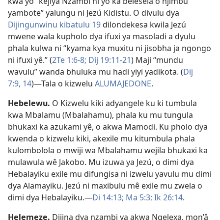
kwa yó “kejiya Nzambi ni yó ka belesela o njimbu
yambote” yalungu ni Jezú Kidistu. O divulu dya
Dijingunwinu kibatulu 19
dilondekesa kwila Jezú
mwene wala kupholo dya ifuxi ya masoladi a dyulu
phala kulwa ni “kyama kya muxitu ni jisobha ja ngongo
ni ifuxi yê.” (
2Te 1:6-8;
Dij 19:11-21
) Maji “mundu
wavulu” wanda bhuluka mu hadi yiyi yadikota. (
Dij
7:9,
14
)—Tala o kizwelu
ALUMAJEDONE
.
Hebelewu
.
O Kizwelu kiki adyangele ku ki tumbula
kwa Mbalamu (Mbalahamu), phala ku mu tungula
bhukaxi ka azukami yê, o akwa Mamodi. Ku pholo dya
kwenda o kizwelu kiki, akexile mu kitumbula phala
kulombolola o mwiji wa Mbalahamu wejila bhukaxi ka
mulawula wê Jakobo. Mu izuwa ya Jezú, o dimi dya
Hebalayiku exile mu difungisa ni izwelu yavulu mu dimi
dya Alamayiku. Jezú ni maxibulu mê exile mu zwela o
dimi dya Hebalayiku.—
Di 14:13;
Ma 5:3;
Ik 26:14
.
Helemeze
.
Dijina dya nzambi ya akwa Ngelexa, mon’â