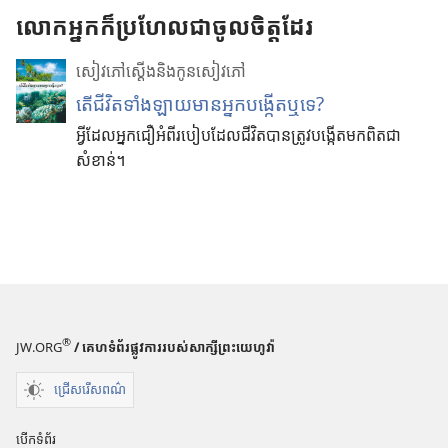
ត
លោកអ្នកក៏ប្រហែលជាចូលចិត្តដែរ
ច
ម្
សៀវភៅស្ដើងនិងកូនសៀវភៅ
ល
ង
តើជីវិតទាំងឡាយមានអ្នកបង្កើតឬទេ?
វី
អ្វីដែលអ្នកជឿអំពីរបៀបដែលជីវិតបានត្រូវបង្កើតមកពិតជា
ដេ
សំខាន់។
អូ
®
JW.ORG
/ គេហទំព័រផ្លូវការរបស់សាក្សីព្រះយេហូវ៉ា
ជ្រើសរើសពណ៌
បើកទំព័រ