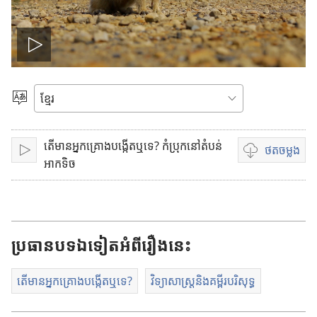
w
ថ្
មី
លេ
)
ង
សូ
ម
វី
តើមានអ្នកគ្រោងបង្កើតឬទេ? កំប្រុកនៅតំបន់
ជ្
ថត
ចម្លង
លេ
ជ
ដេ
អាកទិច
រើ
ង
ម្
ស
អូ
រើ
ស
រើ
ស
ស
ប្រធាន
បទ
ឯទៀត
អំពី
រឿង
នេះ
ម្
រា
ភា
តើមានអ្នកគ្រោងបង្កើតឬទេ?
វិទ្យាសាស្ត្រនិងគម្ពីរបរិសុទ្ធ
ប់
សា
ថ