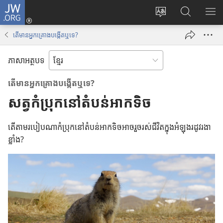
J
ចូ
ទំ
ស្
ប
W
ល
ព័
វែ
ង្
.
គ
តើមានអ្នកគ្រោងបង្កើតឬទេ?
រ
ង
ហា
O
ណ
ប្
រ
ញ
R
នី
ភាសាអត្ថបទ
ដូ
ក
ប
G
(
រ
ព័
ញ្
បើ
តើ​មាន​អ្នក​គ្រោង​បង្កើត​ឬ​ទេ?
ភា
ត៌
ជី
ក
សត្វ​កំប្រុក​នៅ​តំបន់​អាកទិច
សា
មា
ជ
ក
ន
ម្
ម្
តើ​តាម​របៀប​ណា​កំប្រុក​នៅ​តំបន់​អាកទិច​អាច​រួច​រស់​ជីវិត​ក្នុង​អំឡុង​រដូវ​រងា​
តា
រើ
ម
ខ្លាំង?
ម
ស
វិ
J
ធី
W
w
.
i
O
n
R
d
G
o