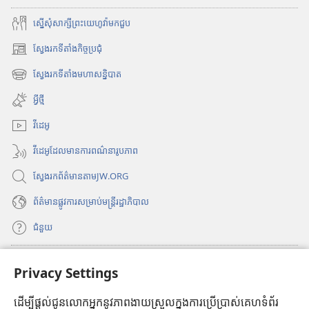
ស្នើសុំសាក្សីព្រះយេហូវ៉ាមកជួប
ស្វែងរកទីតាំងកិច្ចប្រជុំ
(
បើ
ស្វែងរកទីតាំងមហាសន្និបាត
(
ក
បើ
ក
អ្វីថ្មី
ក
ម្
ក
វីដេអូ
ម
ម្
វិ
វីដេអូដែលមានការពណ៌នារូបភាព
ម
ធី
វិ
w
ស្វែងរកព័ត៌មានតាមJW.ORG
ធី
i
w
n
ព័ត៌មាន​ផ្លូវ​ការ​សម្រាប់​មន្ត្រី​រដ្ឋាភិបាល
i
d
n
ជំនួយ
o
d
w
o
ថ្
ធ្វើវិភាគទាន
w
(
Privacy Settings
មី
ថ្
បើ
)
មី
ក
ដើម្បីផ្ដល់ជូនលោកអ្នកនូវភាពងាយស្រួលក្នុងការប្រើប្រាស់គេហទំព័រ
បណ្ណាល័យអ៊ីនធឺណិតរបស់ប៉មយាម
(